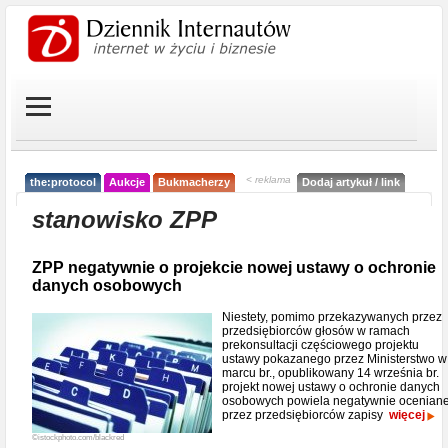
< reklama
the:protocol
Aukcje
Bukmacherzy
Dodaj artykuł / link
stanowisko ZPP
ZPP negatywnie o projekcie nowej ustawy o ochronie
danych osobowych
Niestety, pomimo przekazywanych przez
przedsiębiorców głosów w ramach
prekonsultacji częściowego projektu
ustawy pokazanego przez Ministerstwo w
marcu br., opublikowany 14 września br.
projekt nowej ustawy o ochronie danych
osobowych powiela negatywnie ocenian
przez przedsiębiorców zapisy
więcej
©istockphoto.com/blackred