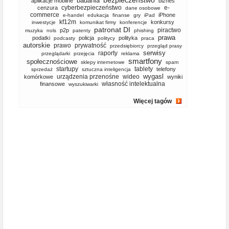
bezpieczeństwo
badania
aplikacje mobilne
biznes
cyberbezpieczeństwo
e-
cenzura
dane osobowe
commerce
iPhone
e-handel
edukacja
finanse
gry
iPad
kf12m
konkursy
inwestycje
komunikat firmy
konferencje
patronat DI
piractwo
p2p
muzyka
nols
patenty
phishing
prawa
podatki
policja
polityka
podcasty
politycy
praca
autorskie
prawo
prywatność
przedsiębiorcy
przegląd prasy
serwisy
raporty
przeglądarki
przejęcia
reklama
smartfony
społecznościowe
sklepy internetowe
spam
startupy
tablety
telefony
sprzedaż
sztuczna inteligencja
wygasl
urządzenia przenośne
wideo
komórkowe
wyniki
własność intelektualna
finansowe
wyszukiwarki
Więcej tagów