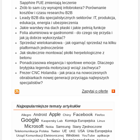
Sapphire FUE zmieniają leczenie
Zrób to sam czy wynajmij infobrokera? Porównanie
kosztów i czasu researchu B2B
Leady B2B dla specjalistycznych sektorów: IT, produkcja,
edukacja, energia i ubezpieczenia
Jakie warstwy ma dach płaski i jakie pełnią funkcje
Folia aluminiowa w gastronomii - do czego się przyda i
jak ją dobrze wykorzystać?
Sprzedaż wielokanałowa - jak ogarnąć sprzedaż na kilku
platformach jednocześnie
Jak skutecznie montować płotki herpetologiczne z
betonu
Ponadczasowa elegancja i sportowe emocje. Dlaczego
brytyjska legenda motoryzacji wciąż zachwyca?
Frezer CNC Holandia - jak praca na nowoczesnych
obrabiarkach nowej generacji przyciąga najlepszych
specjalistów?
Zapytaj o ofertę
Najpopularniejsze tematy artykułów
Apple
Facebook
Android
Allegro
Chiny
Firefox
Google
Komisja Europejska
Kaspersky Lab
Linux
Microsoft
Samsung
Stany Zjednoczone
Nokia
UE
USA
Unia Europejska
Telekomunikacja Polska
Twitter
UKE
Windows
Urząd Komunikacji Elektronicznej
YouTube
aplikacje