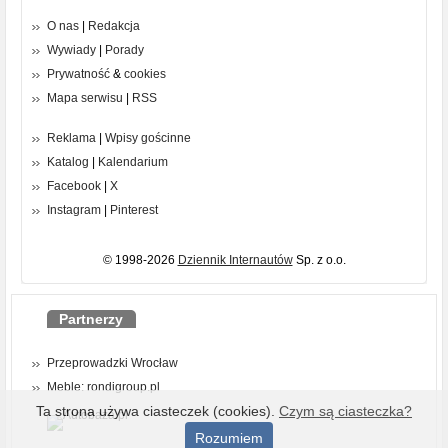
O nas
|
Redakcja
Wywiady
|
Porady
Prywatność
&
cookies
Mapa serwisu
|
RSS
Reklama
|
Wpisy gościnne
Katalog
|
Kalendarium
Facebook
|
X
Instagram
|
Pinterest
© 1998-2026
Dziennik Internautów
Sp. z o.o.
Partnerzy
Przeprowadzki Wrocław
Meble: rondigroup.pl
Ta strona używa ciasteczek (cookies).
Czym są ciasteczka?
Rozumiem