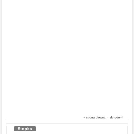
«
strona główna
-
do góry
^
Stopka