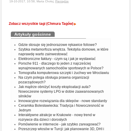
19-10-2017, 10:58, Marta Chołuj,
Pieniądze
Zobacz wszystkie tagi (Chmura Tagów)
Artykuły gościnne
Gdzie stosuje się jednorazowe rękawice foliowe?
Szybka metamorfoza wnętrza. Tekstylia domowe, w które
naprawdę warto zainwestować
Elektroniczne faktury - czym są i jak je wystawiać
Porsche 911 - dlaczego to jeden z najcześciej
wynajmowanych samochodów sportowych w Polsce?
Tomografia komputerowa szczęki i żuchwy we Wrocławiu
Na czym polega obsługa prawna organizacji
pozarządowych?
Jak mądrze obniżyć koszty eksploatacji auta?
Nowoczesne systemy LPG w dobie zaawansowanych
silników
Innowacyjne rozwiązania dla sklepów - nowe standardy
Ceramika Bolesławiecka: Tradycja i Nowoczesność w
Jednym
Interaktywne atrakcje w Krakowie - nowy trend w
rozrywce dla dzieci i dorosłych
Pomówienie w internecie - jak szybko zareagować?
Przeszczep włosów w Turcji: jak planowanie 3D, DHI i