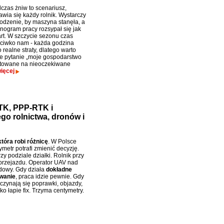
czas żniw to scenariusz,
awia się każdy rolnik. Wystarczy
odzenie, by maszyna stanęła, a
nogram pracy rozsypał się jak
rt. W szczycie sezonu czas
eciwko nam - każda godzina
o realne straty, dlatego warto
e pytanie „moje gospodarstwo
otowane na nieoczekiwane
ięcej
TK, PPP-RTK i
ego rolnictwa, dronów i
która robi różnicę
. W Polsce
metr potrafi zmienić decyzję.
y podziale działki. Rolnik przy
przejazdu. Operator UAV nad
dowy. Gdy działa
dokładne
wanie
, praca idzie pewnie. Gdy
aczynają się poprawki, objazdy,
ko łapie fix. Trzyma centymetry.