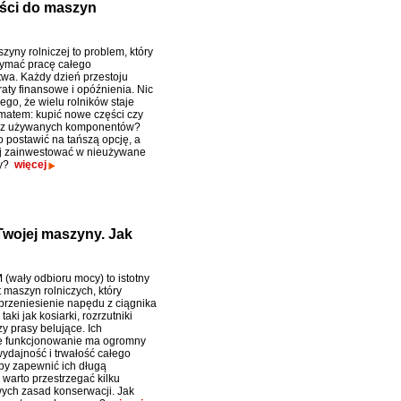
ści do maszyn
yny rolniczej to problem, który
ymać pracę całego
wa. Każdy dzień przestoju
aty finansowe i opóźnienia. Nic
ego, że wielu rolników staje
matem: kupić nowe części czy
ć z używanych komponentów?
o postawić na tańszą opcję, a
ej zainwestować w nieużywane
ły?
więcej
Twojej maszyny. Jak
(wały odbioru mocy) to istotny
maszyn rolniczych, który
przeniesienie napędu z ciągnika
taki jak kosiarki, rozrzutniki
y prasy belujące. Ich
e funkcjonowanie ma ogromny
ydajność i trwałość całego
by zapewnić ich długą
 warto przestrzegać kilku
ch zasad konserwacji. Jak