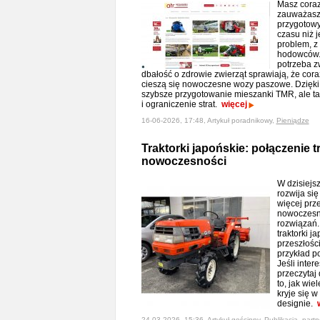
Masz coraz
zauważasz
przygotowy
czasu niż j
problem, z 
hodowców. 
potrzeba z
dbałość o zdrowie zwierząt sprawiają, że co
cieszą się nowoczesne wozy paszowe. Dzięki n
szybsze przygotowanie mieszanki TMR, ale ta
i ograniczenie strat.
więcej
16-06-2026, 17:48, Artykuł poradnikowy,
Pieniądze
Traktorki japońskie: połączenie tr
nowoczesności
W dzisiejs
rozwija si
więcej prz
nowoczesn
rozwiązań. 
traktorki ja
przeszłośc
przykład p
Jeśli inter
przeczytaj
to, jak wi
kryje się 
designie.
24-03-2026, 15:36, Artykuł gościnny,
Publikacja_partn