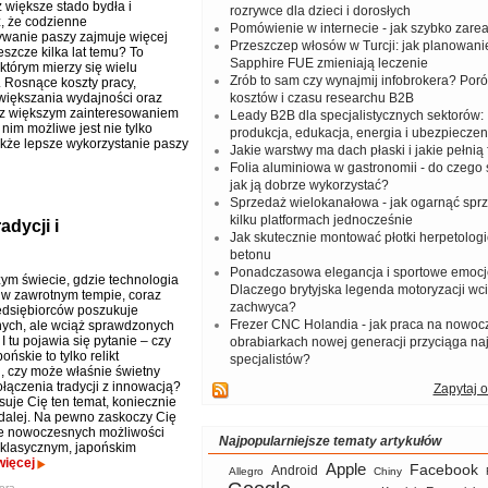
 większe stado bydła i
rozrywce dla dzieci i dorosłych
, że codzienne
Pomówienie w internecie - jak szybko zar
wanie paszy zajmuje więcej
Przeszczep włosów w Turcji: jak planowanie
eszcze kilka lat temu? To
Sapphire FUE zmieniają leczenie
którym mierzy się wielu
Zrób to sam czy wynajmij infobrokera? Por
Rosnące koszty pracy,
większania wydajności oraz
kosztów i czasu researchu B2B
raz większym zainteresowaniem
Leady B2B dla specjalistycznych sektorów: I
im możliwe jest nie tylko
produkcja, edukacja, energia i ubezpieczen
kże lepsze wykorzystanie paszy
Jakie warstwy ma dach płaski i jakie pełnią 
Folia aluminiowa w gastronomii - do czego s
jak ją dobrze wykorzystać?
Sprzedaż wielokanałowa - jak ogarnąć spr
kilku platformach jednocześnie
adycji i
Jak skutecznie montować płotki herpetologi
betonu
Ponadczasowa elegancja i sportowe emocj
zym świecie, gdzie technologia
Dlaczego brytyjska legenda motoryzacji wc
ę w zawrotnym tempie, coraz
zachwyca?
edsiębiorców poszukuje
Frezer CNC Holandia - jak praca na nowoc
ych, ale wciąż sprawdzonych
I tu pojawia się pytanie – czy
obrabiarkach nowej generacji przyciąga na
pońskie to tylko relikt
specjalistów?
i, czy może właśnie świetny
ołączenia tradycji z innowacją?
Zapytaj o
esuje Cię ten temat, koniecznie
 dalej. Na pewno zaskoczy Cię
ele nowoczesnych możliwości
Najpopularniejsze tematy artykułów
w klasycznym, japońskim
więcej
Apple
Facebook
Android
Allegro
Chiny
era