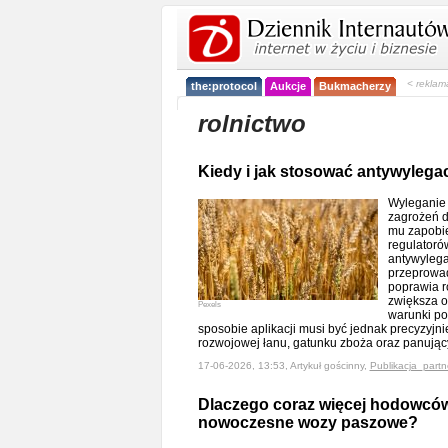
< reklam
the:protocol
Aukcje
Bukmacherzy
rolnictwo
Kiedy i jak stosować antywylega
Wyleganie 
zagrożeń dl
mu zapobie
regulatoró
antywyleg
przeprowa
poprawia r
zwiększa o
Pexels
warunki po
sposobie aplikacji musi być jednak precyzyjn
rozwojowej łanu, gatunku zboża oraz panuj
17-06-2026, 13:53, Artykuł gościnny,
Publikacja_partn
Dlaczego coraz więcej hodowców
nowoczesne wozy paszowe?