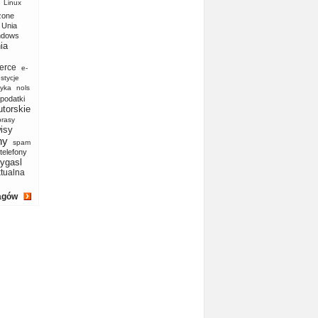
Linux
zone
Unia
ndows
ia
erce
e-
stycje
yka
nols
podatki
utorskie
prasy
isy
ny
spam
telefony
ygasl
ktualna
agów