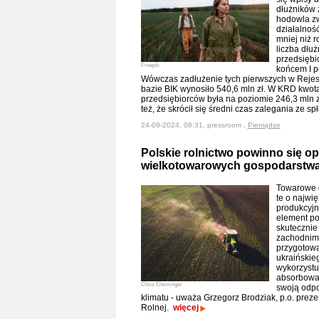
dłużników z
hodowla zw
działalnoś
mniej niż 
liczba dłu
przedsiębi
Freepik
końcem I pó
Wówczas zadłużenie tych pierwszych w Rejest
bazie BIK wynosiło 540,6 mln zł. W KRD kwota
przedsiębiorców była na poziomie 246,3 mln z
też, że skrócił się średni czas zalegania ze 
24-09-2024, 08:31, pressroom ,
Pieniądze
Polskie rolnictwo powinno się op
wielkotowarowych gospodarstw
Towarowe g
te o najwi
produkcyjn
element po
skutecznie
zachodnimi
przygotować
ukraińskieg
wykorzystuj
absorbowa
Chris Ensminger
swoją odp
klimatu - uważa Grzegorz Brodziak, p.o. preze
Rolnej.
więcej