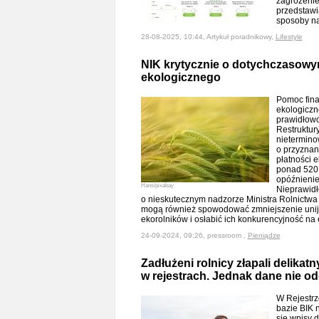
zagrożenie
przedstawi
sposoby na
28-08-2025, 10:44, Artykuł poradnikowy,
Lifestyle
NIK krytycznie o dotychczasowy
ekologicznego
Pomoc fina
ekologiczn
prawidłowo
Restruktury
nieterminow
o przyznan
płatności 
ponad 520 
opóźnienie
Hans/pixabay
Nieprawidł
o nieskutecznym nadzorze Ministra Rolnictwa
mogą również spowodować zmniejszenie unijn
ekorolników i osłabić ich konkurencyjność na
24-09-2024, 09:26, pressroom ,
Pieniądze
Zadłużeni rolnicy złapali delikat
w rejestrach. Jednak dane nie od
W Rejestrz
bazie BIK n
się wpisy d