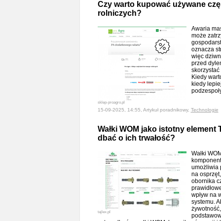
Czy warto kupować używane czę
rolniczych?
Awaria masz
może zatrz
gospodarst
oznacza str
więc dziwn
przed dyle
skorzysta
Kiedy wart
kiedy lepi
podzespo
sklep-proagro.pl
15-09-2025, 14:55, Artykuł poradnikowy,
Technologie
Wałki WOM jako istotny element 
dbać o ich trwałość?
Wałki WOM 
komponent 
umożliwia 
na osprzęt, 
obornika cz
prawidłow
wpływ na w
systemu. A
żywotność,
tajlex.pl
podstawowy