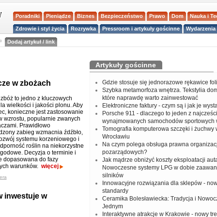
Poradniki
Pieniądze
Biznes
Bezpieczeństwo
Prawo
Dom
Nauka i T
Zdrowie i styl życia
Rozrywka
Pressroom i artykuły gościnne
Wydarzenia 
a
Dodaj artykuł / link
Artykuły gościnne
cze w zbożach
Gdzie stosuje się jednorazowe rękawice fo
Szybka metamorfoza wnętrza. Tekstylia do
które naprawdę warto zainwestować
zbóż to jedno z kluczowych
a wielkości i jakości plonu. Aby
Elektroniczne faktury - czym są i jak je wys
c, konieczne jest zastosowanie
Porsche 911 - dlaczego to jeden z najcześci
w wzrostu, popularnie zwanych
wynajmowanych samochodów sportowych 
aczami. Prawidłowo
Tomografia komputerowa szczęki i żuchwy
dzony zabieg wzmacnia źdźbło,
Wrocławiu
ozwój systemu korzeniowego i
Na czym polega obsługa prawna organizacj
dporność roślin na niekorzystne
pozarządowych?
godowe. Decyzja o terminie i
ie dopasowana do fazy
Jak mądrze obniżyć koszty eksploatacji aut
ących warunków.
więcej
Nowoczesne systemy LPG w dobie zaawa
silników
era
Innowacyjne rozwiązania dla sklepów - no
standardy
 inwestuje w
Ceramika Bolesławiecka: Tradycja i Nowo
Jednym
Interaktywne atrakcje w Krakowie - nowy tr