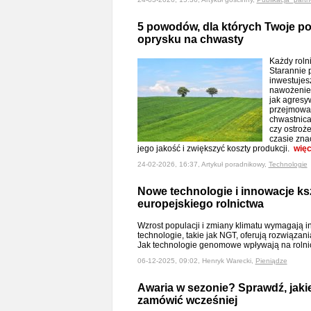
5 powodów, dla których Twoje p
oprysku na chwasty
Każdy roln
Starannie 
inwestujesz
nawożenie,
jak agresy
przejmować
chwastnica
czy ostroże
czasie zna
jego jakość i zwiększyć koszty produkcji.
więc
24-02-2026, 16:37, Artykuł poradnikowy,
Technologie
Nowe technologie i innowacje ksz
europejskiego rolnictwa
Wzrost populacji i zmiany klimatu wymagają i
technologie, takie jak NGT, oferują rozwiąza
Jak technologie genomowe wpływają na roln
06-12-2025, 09:02, Henryk Warecki,
Pieniądze
Awaria w sezonie? Sprawdź, jakie
zamówić wcześniej