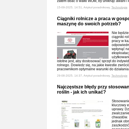
zatem dbać o wałki WOM, by uniknąć awarii 
15-09-2025, 14:51, Artykuł poradnikowy,
Technologie
Ciągniki rolnicze a praca w gosp
maszynę do swoich potrzeb?
Nie będzie
ciągniki r
pracy w ka
odpowiedn
wpłynąć na
eksploatacj
użytkowani
istotne jest, aby dostosować sprzęt do indyw
rolnego. Dowiedz się, na jakie kwestie zwróc
pracownikom optymalne warunki do działania
29-08-2025, 14:37, Artykuł poradnikowy,
Technologie
Najczęstsze błędy przy stosowa
roślin - jak ich unikać?
Stosowanie
kluczowy e
uprawy. Dz
zwalczanie
chwastów. 
jednak obn
zaszkodzić