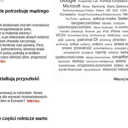
Google
Komisja Europejska
Kaspersky Lab
Microsoft
Samsung
Stany Zjednoc
Nokia
ole potrzebuje mądrego
UE
USA
Telekomunikacja Polska
Twitter
UKE
Europejska
Wi
Urząd Komunikacji Elektronicznej
badan
aplikacje mobilne
YouTube
aplikacje
bezpieczeństwo
biznes
cenzura
ik doskonale zna ten scenariusz.
cyberbezpieczeństwo
e-comm
dane osobowe
przygotowujesz pole,
iPhone
handel
edukacja
finanse
gry
iPad
inwe
 w materiał siewny i
kf12m
konkursy
komunikat firmy
konferencje
muz
 a po kilkunastu dniach widzisz,
patronat DI
piractwo
p2p
patenty
phishing
wne chwasty zaczynają
prawa a
policja
polityka
podcasty
politycy
praca
 kontrolę nad uprawą. Perz,
prawo
prywatność
przedsiębiorcy
przegląd 
 jednostronna, komosa biała
serw
raporty
przeglądarki
przejęcia
reklama
ń polny potrafią w krótkim
smartfo
społecznościowe
cząco obniżyć plon, pogorszyć
sklepy internetowe
ej
startupy
tablety
sprzedaż
sztuczna inteligencja
w
urządzenia przenośne
wideo
komórkowe
własność intele
wyniki finansowe
wyszukiwarki
tałtują przyszłość
Więcej t
nnowacji w rolnictwie. Nowe
nia dla wyzwań środowiskowych.
ictwo w Europie?
więcej
 części rolnicze warto