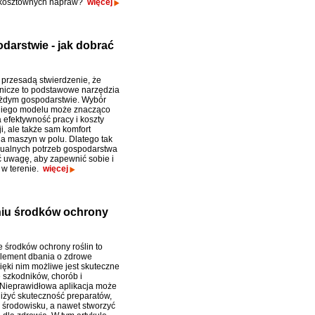
i kosztownych napraw?
więcej
odarstwie - jak dobrać
 przesadą stwierdzenie, że
olnicze to podstawowe narzędzia
żdym gospodarstwie. Wybór
iego modelu może znacząco
 efektywność pracy i koszty
i, ale także sam komfort
a maszyn w polu. Dlatego tak
idualnych potrzeb gospodarstwa
ić uwagę, aby zapewnić sobie i
 w terenie.
więcej
niu środków ochrony
 środków ochrony roślin to
lement dbania o zdrowe
ięki nim możliwe jest skuteczne
 szkodników, chorób i
Nieprawidłowa aplikacja może
iżyć skuteczność preparatów,
 środowisku, a nawet stworzyć