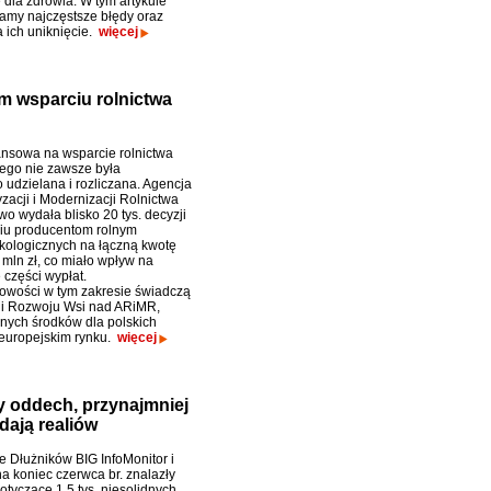
 dla zdrowia. W tym artykule
amy najczęstsze błędy oraz
 ich uniknięcie.
więcej
m wsparciu rolnictwa
nsowa na wsparcie rolnictwa
ego nie zawsze była
 udzielana i rozliczana. Agencja
zacji i Modernizacji Rolnictwa
o wydała blisko 20 tys. decyzji
iu producentom rolnym
ekologicznych na łączną kwotę
mln zł, co miało wpływ na
 części wypłat.
owości w tym zakresie świadczą
 i Rozwoju Wsi nad ARiMR,
ych środków dla polskich
 europejskim rynku.
więcej
ny oddech, przynajmniej
dają realiów
e Dłużników BIG InfoMonitor i
a koniec czerwca br. znalazły
otyczące 1,5 tys. niesolidnych