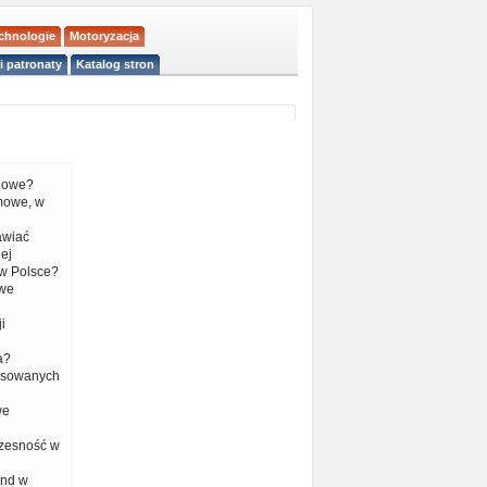
echnologie
Motoryzacja
i patronaty
Katalog stron
liowe?
mowe, w
tawiać
ej
w Polsce?
 we
i
a?
nsowanych
we
czesność w
end w