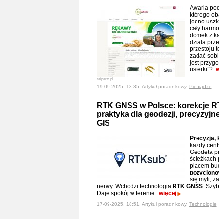
Awaria pod
którego ob
jedno uszk
cały harmo
domek z ka
działa prz
przestoju t
zadać sobi
jest przyg
usterki”?
w
raiparts.pl
19-09-2025, 13:35, Artykuł poradnikowy,
Pieniądze
RTK GNSS w Polsce: korekcje R
praktyka dla geodezji, precyzyjn
GIS
Precyzja, 
każdy centy
Geodeta prz
ścieżkach 
placem bu
pozycjono
się myli, z
nerwy. Wchodzi technologia
RTK GNSS
. Szyb
Daje spokój w terenie.
więcej
17-09-2025, 18:51, Artykuł poradnikowy,
Technologie