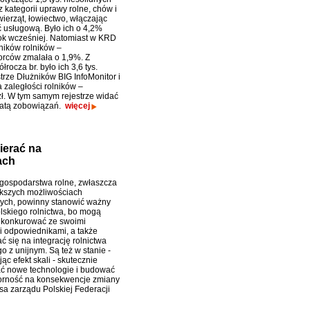
 kategorii uprawy rolne, chów i
ierząt, łowiectwo, włączając
ć usługową. Było ich o 4,2%
rok wcześniej. Natomiast w KRD
żników rolników –
orców zmalała o 1,9%. Z
łrocza br. było ich 3,6 tys.
rze Dłużników BIG InfoMonitor i
 zaległości rolników –
ł. W tym samym rejestrze widać
spłatą zobowiązań.
więcej
ierać na
ach
ospodarstwa rolne, zwłaszcza
ększych możliwościach
ych, powinny stanowić ważny
lskiego rolnictwa, bo mogą
 konkurować ze swoimi
 odpowiednikami, a także
 się na integrację rolnictwa
o z unijnym. Są też w stanie -
ąc efekt skali - skutecznie
ć nowe technologie i budować
orność na konsekwencje zmiany
sa zarządu Polskiej Federacji