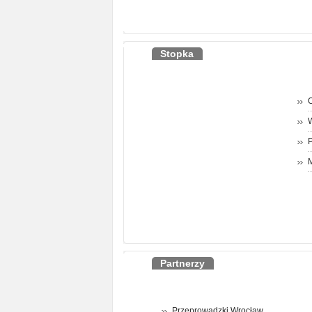
Stopka
O
P
M
Partnerzy
Przeprowadzki Wrocław