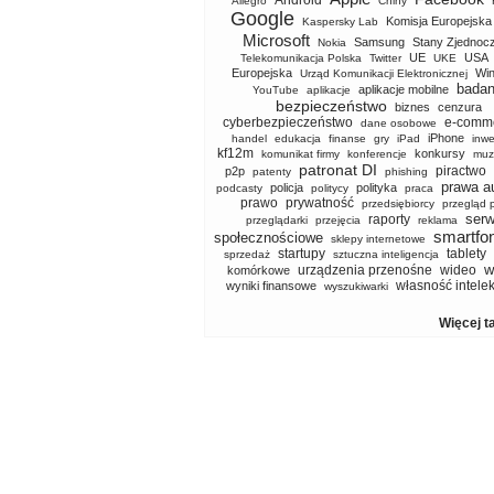
Android
Allegro
Chiny
Google
Komisja Europejska
Kaspersky Lab
Microsoft
Samsung
Stany Zjednoc
Nokia
UE
USA
Telekomunikacja Polska
Twitter
UKE
Europejska
Wi
Urząd Komunikacji Elektronicznej
badan
aplikacje mobilne
YouTube
aplikacje
bezpieczeństwo
biznes
cenzura
cyberbezpieczeństwo
e-comm
dane osobowe
iPhone
handel
edukacja
finanse
gry
iPad
inwe
kf12m
konkursy
komunikat firmy
konferencje
muz
patronat DI
piractwo
p2p
patenty
phishing
prawa a
policja
polityka
podcasty
politycy
praca
prawo
prywatność
przedsiębiorcy
przegląd 
serw
raporty
przeglądarki
przejęcia
reklama
smartfo
społecznościowe
sklepy internetowe
startupy
tablety
sprzedaż
sztuczna inteligencja
w
urządzenia przenośne
wideo
komórkowe
własność intele
wyniki finansowe
wyszukiwarki
Więcej t