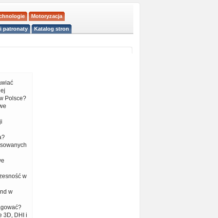
echnologie
Motoryzacja
i patronaty
Katalog stron
tawiać
ej
w Polsce?
 we
i
a?
nsowanych
we
czesność w
end w
eagować?
 3D, DHI i