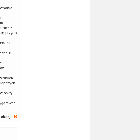
ównanie
T,
ia
funkcje
ię przyda i
zedaż na
czne z
e.
iąż
zesnych
jlepszych
 włoską
zygotować
 ofertę