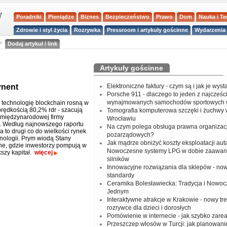
Poradniki
Pieniądze
Biznes
Bezpieczeństwo
Prawo
Dom
Nauka i T
Zdrowie i styl życia
Rozrywka
Pressroom i artykuły gościnne
Wydarzenia 
a
Dodaj artykuł / link
Artykuły gościnne
ynent
Elektroniczne faktury - czym są i jak je wys
Porsche 911 - dlaczego to jeden z najcześci
wynajmowanych samochodów sportowych 
 technologię blockchain rosną w
prędkością 80,2% rdr - szacują
Tomografia komputerowa szczęki i żuchwy
z międzynarodowej firmy
Wrocławiu
. Według najnowszego raportu
Na czym polega obsługa prawna organizacj
 to drugi co do wielkości rynek
pozarządowych?
hnologii. Prym wiodą Stany
Jak mądrze obniżyć koszty eksploatacji aut
e, gdzie inwestorzy pompują w
Nowoczesne systemy LPG w dobie zaawa
kszy kapitał.
więcej
silników
Innowacyjne rozwiązania dla sklepów - no
standardy
Ceramika Bolesławiecka: Tradycja i Nowo
Jednym
Interaktywne atrakcje w Krakowie - nowy tr
rozrywce dla dzieci i dorosłych
Pomówienie w internecie - jak szybko zar
Przeszczep włosów w Turcji: jak planowanie