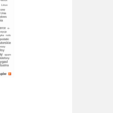
Firefox
Linux
zone
Unia
ndows
ia
erce
e-
stycje
yka
nols
podatki
utorskie
prasy
isy
ny
spam
telefony
ygasl
ktualna
agów