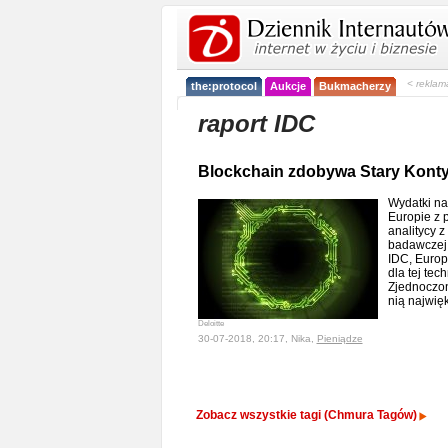
< reklam
the:protocol
Aukcje
Bukmacherzy
raport IDC
Blockchain zdobywa Stary Kont
Wydatki na
Europie z 
analitycy 
badawczej
IDC, Europa
dla tej tec
Zjednoczon
nią najwię
Deloitte
30-07-2018, 20:17, Nika,
Pieniądze
Zobacz wszystkie tagi (Chmura Tagów)