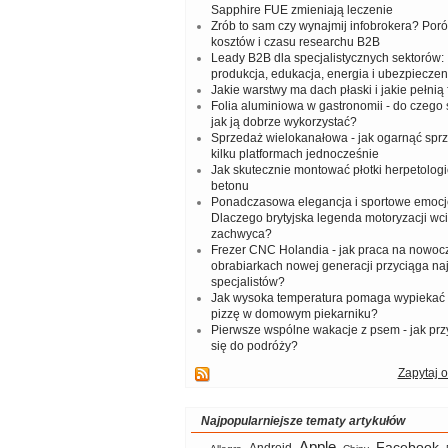
Sapphire FUE zmieniają leczenie
Zrób to sam czy wynajmij infobrokera? Por
kosztów i czasu researchu B2B
Leady B2B dla specjalistycznych sektorów: I
produkcja, edukacja, energia i ubezpieczen
Jakie warstwy ma dach płaski i jakie pełnią 
Folia aluminiowa w gastronomii - do czego s
jak ją dobrze wykorzystać?
Sprzedaż wielokanałowa - jak ogarnąć spr
kilku platformach jednocześnie
Jak skutecznie montować płotki herpetologi
betonu
Ponadczasowa elegancja i sportowe emocj
Dlaczego brytyjska legenda motoryzacji wc
zachwyca?
Frezer CNC Holandia - jak praca na nowoc
obrabiarkach nowej generacji przyciąga na
specjalistów?
Jak wysoka temperatura pomaga wypiekać
pizzę w domowym piekarniku?
Pierwsze wspólne wakacje z psem - jak pr
się do podróży?
Zapytaj o
Najpopularniejsze tematy artykułów
Apple
Facebook