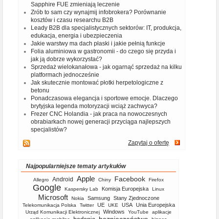
Sapphire FUE zmieniają leczenie
Zrób to sam czy wynajmij infobrokera? Porównanie
kosztów i czasu researchu B2B
Leady B2B dla specjalistycznych sektorów: IT, produkcja,
edukacja, energia i ubezpieczenia
Jakie warstwy ma dach płaski i jakie pełnią funkcje
Folia aluminiowa w gastronomii - do czego się przyda i
jak ją dobrze wykorzystać?
Sprzedaż wielokanałowa - jak ogarnąć sprzedaż na kilku
platformach jednocześnie
Jak skutecznie montować płotki herpetologiczne z
betonu
Ponadczasowa elegancja i sportowe emocje. Dlaczego
brytyjska legenda motoryzacji wciąż zachwyca?
Frezer CNC Holandia - jak praca na nowoczesnych
obrabiarkach nowej generacji przyciąga najlepszych
specjalistów?
Zapytaj o ofertę
Najpopularniejsze tematy artykułów
Apple
Facebook
Android
Allegro
Chiny
Firefox
Google
Komisja Europejska
Kaspersky Lab
Linux
Microsoft
Samsung
Stany Zjednoczone
Nokia
UE
USA
Unia Europejska
Telekomunikacja Polska
Twitter
UKE
Windows
Urząd Komunikacji Elektronicznej
YouTube
aplikacje