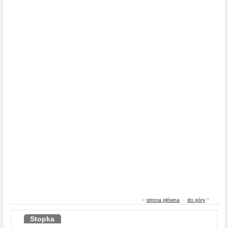
«
strona główna
-
do góry
^
Stopka