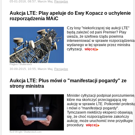
05-01-2016, 08:57, Marcin Maj,
Pieniądze
Aukcja LTE: Play apeluje do Ewy Kopacz o uchylenie
rozporządzenia MAiC
Czy losy "niekończącej się aukcji LTE"
będą zależeć od pani Premier? Play
uważa, że szefowa rządu powinna
interweniować w sprawie rozporządzenia
wydanego w tej sprawie przez ministra
cyfryzacji.
więcej
Flegere / Shutterstock
30-09-2015, 10:55, Marcin Maj,
Pieniądze
Aukcja LTE: Plus mówi o "manifestacji pogardy" ze
strony ministra
Minister cyfryzacji podpisał porozumienie
które ma skończyć przeciągającą się
aukcję w sprawie LTE. Polkomtel protestu
i mówi o "manifestacji pogardy".
Tymczasem niektórzy eksperci obawiają
się, że choć rozporządzenie zakończy
aukcję, może uruchomić inne przydługie
procedury.
więcej
Kirill Wright / Shutterstock.com