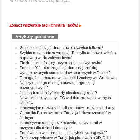
28-09-2015, 11:15, Marcin Maj,
Pieniądze
Zobacz wszystkie tagi (Chmura Tagów)
Artykuły gościnne
Gdzie stosuje się jednorazowe rękawice foliowe?
Szybka metamorfoza wnętrza. Tekstylia domowe, w które
naprawdę warto zainwestować
Elektroniczne faktury - czym są i jak je wystawiać
Porsche 911 - dlaczego to jeden z najcześciej
wynajmowanych samochodów sportowych w Polsce?
Tomografia komputerowa szczęki i żuchwy we Wrocławiu
Na czym polega obsługa prawna organizacji
pozarządowych?
Jak mądrze obniżyć koszty eksploatacji auta?
Nowoczesne systemy LPG w dobie zaawansowanych
silników
Innowacyjne rozwiązania dla sklepów - nowe standardy
Ceramika Bolesławiecka: Tradycja i Nowoczesność w
Jednym
Interaktywne atrakcje w Krakowie - nowy trend w
rozrywce dla dzieci i dorosłych
Pomówienie w internecie - jak szybko zareagować?
Przeszczep włosów w Turcji: jak planowanie 3D, DHI i