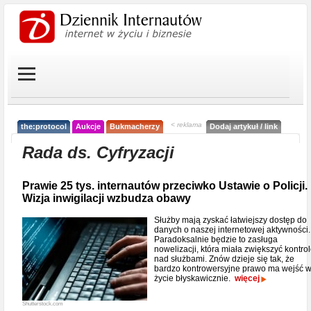
< reklama
the:protocol
Aukcje
Bukmacherzy
Dodaj artykuł / link
Rada ds. Cyfryzacji
Prawie 25 tys. internautów przeciwko Ustawie o Policji.
Wizja inwigilacji wzbudza obawy
Służby mają zyskać łatwiejszy dostęp do
danych o naszej internetowej aktywności.
Paradoksalnie będzie to zasługa
nowelizacji, która miała zwiększyć kontro
nad służbami. Znów dzieje się tak, że
bardzo kontrowersyjne prawo ma wejść 
życie błyskawicznie.
więcej
Shutterstock.com