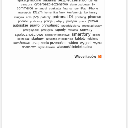
bezpieczeństwo
badania
aplikacje mobilne
biznes
cyberbezpieczeństwo
e-
cenzura
dane osobowe
commerce
iPhone
e-handel
edukacja
finanse
gry
iPad
kf12m
konkursy
inwestycje
komunikat firmy
konferencje
patronat DI
piractwo
p2p
muzyka
nols
patenty
phishing
prawa
podatki
policja
polityka
podcasty
politycy
praca
autorskie
prawo
prywatność
przedsiębiorcy
przegląd prasy
serwisy
raporty
przeglądarki
przejęcia
reklama
smartfony
społecznościowe
sklepy internetowe
spam
startupy
tablety
telefony
sprzedaż
sztuczna inteligencja
wygasl
urządzenia przenośne
wideo
komórkowe
wyniki
własność intelektualna
finansowe
wyszukiwarki
Więcej tagów