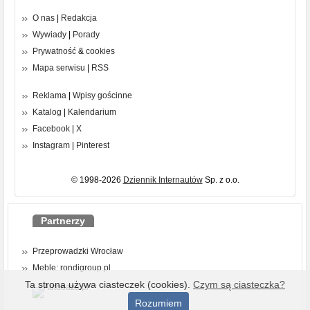
O nas
|
Redakcja
Wywiady
|
Porady
Prywatność
&
cookies
Mapa serwisu
|
RSS
Reklama
|
Wpisy gościnne
Katalog
|
Kalendarium
Facebook
|
X
Instagram
|
Pinterest
© 1998-2026
Dziennik Internautów
Sp. z o.o.
Partnerzy
Przeprowadzki Wrocław
Meble: rondigroup.pl
Ta strona używa ciasteczek (cookies).
Czym są ciasteczka?
Rozumiem