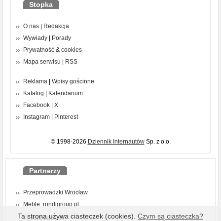
Stopka
O nas
|
Redakcja
Wywiady
|
Porady
Prywatność
&
cookies
Mapa serwisu
|
RSS
Reklama
|
Wpisy gościnne
Katalog
|
Kalendarium
Facebook
|
X
Instagram
|
Pinterest
© 1998-2026
Dziennik Internautów
Sp. z o.o.
Partnerzy
Przeprowadzki Wrocław
Meble: rondigroup.pl
Ta strona używa ciasteczek (cookies).
Czym są ciasteczka?