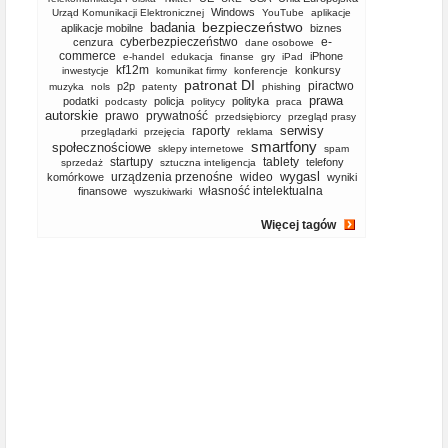
Windows
Urząd Komunikacji Elektronicznej
YouTube
aplikacje
bezpieczeństwo
badania
aplikacje mobilne
biznes
cyberbezpieczeństwo
e-
cenzura
dane osobowe
commerce
iPhone
e-handel
edukacja
finanse
gry
iPad
kf12m
konkursy
inwestycje
komunikat firmy
konferencje
patronat DI
piractwo
p2p
muzyka
nols
patenty
phishing
prawa
podatki
policja
polityka
podcasty
politycy
praca
autorskie
prawo
prywatność
przedsiębiorcy
przegląd prasy
serwisy
raporty
przeglądarki
przejęcia
reklama
smartfony
społecznościowe
sklepy internetowe
spam
startupy
tablety
telefony
sprzedaż
sztuczna inteligencja
wygasl
urządzenia przenośne
wideo
komórkowe
wyniki
własność intelektualna
finansowe
wyszukiwarki
Więcej tagów