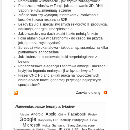
Pomówienie w internecie - jak szybko zareagować?
Przeszczep włosów w Turcji: jak planowanie 3D, DHI i
Sapphire FUE zmieniają leczenie
Zrób to sam czy wynajmij infobrokera? Porównanie
kosztów i czasu researchu B2B
Leady B2B dla specjalistycznych sektorów: IT, produkcja,
edukacja, energia i ubezpieczenia
Jakie warstwy ma dach płaski i jakie pełnią funkcje
Folia aluminiowa w gastronomii - do czego się przyda i
jak ją dobrze wykorzystać?
Sprzedaż wielokanałowa - jak ogarnąć sprzedaż na kilku
platformach jednocześnie
Jak skutecznie montować płotki herpetologiczne z
betonu
Ponadczasowa elegancja i sportowe emocje. Dlaczego
brytyjska legenda motoryzacji wciąż zachwyca?
Frezer CNC Holandia - jak praca na nowoczesnych
obrabiarkach nowej generacji przyciąga najlepszych
specjalistów?
Zapytaj o ofertę
Najpopularniejsze tematy artykułów
Apple
Facebook
Android
Allegro
Chiny
Firefox
Google
Komisja Europejska
Kaspersky Lab
Linux
Microsoft
Samsung
Stany Zjednoczone
Nokia
UE
USA
Unia Europejska
Telekomunikacja Polska
Twitter
UKE