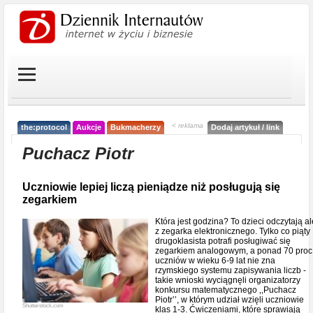
< reklama
the:protocol
Aukcje
Bukmacherzy
Dodaj artykuł / link
Puchacz Piotr
Uczniowie lepiej liczą pieniądze niż posługują się
zegarkiem
Która jest godzina? To dzieci odczytają al
z zegarka elektronicznego. Tylko co piąty
drugoklasista potrafi posługiwać się
zegarkiem analogowym, a ponad 70 proc
uczniów w wieku 6-9 lat nie zna
rzymskiego systemu zapisywania liczb -
takie wnioski wyciągnęli organizatorzy
konkursu matematycznego ‚‚Puchacz
Piotr’’, w którym udział wzięli uczniowie
Shutterstock.com
klas 1-3. Ćwiczeniami, które sprawiają