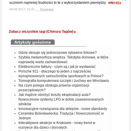
uczniom najmniej trudności to te z wykorzystaniem pieniędzy.
więcej
06-09-2017, 12:41, _,
Pieniądze
Zobacz wszystkie tagi (Chmura Tagów)
Artykuły gościnne
Gdzie stosuje się jednorazowe rękawice foliowe?
Szybka metamorfoza wnętrza. Tekstylia domowe, w które
naprawdę warto zainwestować
Elektroniczne faktury - czym są i jak je wystawiać
Porsche 911 - dlaczego to jeden z najcześciej
wynajmowanych samochodów sportowych w Polsce?
Tomografia komputerowa szczęki i żuchwy we Wrocławiu
Na czym polega obsługa prawna organizacji
pozarządowych?
Jak mądrze obniżyć koszty eksploatacji auta?
Nowoczesne systemy LPG w dobie zaawansowanych
silników
Innowacyjne rozwiązania dla sklepów - nowe standardy
Ceramika Bolesławiecka: Tradycja i Nowoczesność w
Jednym
Interaktywne atrakcje w Krakowie - nowy trend w
rozrywce dla dzieci i dorosłych