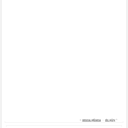
«
strona główna
-
do góry
^