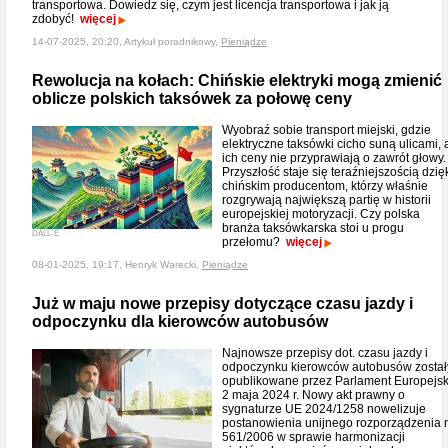
transportowa. Dowiedz się, czym jest licencja transportowa i jak ją
zdobyć!
więcej
14-07-2025, 20:20, Artykuł poradnikowy,
Pieniądze
Rewolucja na kołach: Chińskie elektryki mogą zmienić
oblicze polskich taksówek za połowę ceny
Wyobraź sobie transport miejski, gdzie
elektryczne taksówki cicho suną ulicami, 
ich ceny nie przyprawiają o zawrót głowy.
Przyszłość staje się teraźniejszością dzię
chińskim producentom, którzy właśnie
rozgrywają największą partię w historii
europejskiej motoryzacji. Czy polska
branża taksówkarska stoi u progu
DALL-E
przełomu?
więcej
08-01-2025, 19:17, Henryk Warecki,
Pieniądze
Już w maju nowe przepisy dotyczące czasu jazdy i
odpoczynku dla kierowców autobusów
Najnowsze przepisy dot. czasu jazdy i
odpoczynku kierowców autobusów został
opublikowane przez Parlament Europejsk
2 maja 2024 r. Nowy akt prawny o
sygnaturze UE 2024/1258 nowelizuje
postanowienia unijnego rozporządzenia n
561/2006 w sprawie harmonizacji