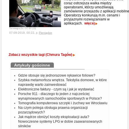
coraz ostrzejsza walka między
operatorami, którzy umożliwiają
zamówienie przejazdu z aplikacji mobilne
Operatorzy konkurują m.in. cenami i
przyjaznymi rozwiązaniami w
aplikacjach.
więcej
Torrenegra (lic. CC BY 2.0)
07-09-2019, 00:22, jr,
Pieniądze
Zobacz wszystkie tagi (Chmura Tagów)
Artykuły gościnne
Gdzie stosuje się jednorazowe rękawice foliowe?
Szybka metamorfoza wnętrza. Tekstylia domowe, w które
naprawdę warto zainwestować
Elektroniczne faktury - czym są i jak je wystawiać
Porsche 911 - dlaczego to jeden z najcześciej
wynajmowanych samochodów sportowych w Polsce?
Tomografia komputerowa szczęki i żuchwy we Wrocławiu
Na czym polega obsługa prawna organizacji
pozarządowych?
Jak mądrze obniżyć koszty eksploatacji auta?
Nowoczesne systemy LPG w dobie zaawansowanych
silników