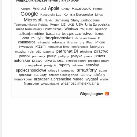
Najpopularniejsze tematy artykułów
Apple
Facebook
Android
Allegro
Chiny
Firefox
Google
Komisja Europejska
Kaspersky Lab
Linux
Microsoft
Samsung
Stany Zjednoczone
Nokia
UE
USA
Unia Europejska
Telekomunikacja Polska
Twitter
UKE
Windows
Urząd Komunikacji Elektronicznej
YouTube
aplikacje
bezpieczeństwo
badania
aplikacje mobilne
biznes
cyberbezpieczeństwo
e-
cenzura
dane osobowe
commerce
iPhone
e-handel
edukacja
finanse
gry
iPad
kf12m
konkursy
inwestycje
komunikat firmy
konferencje
patronat DI
piractwo
p2p
muzyka
nols
patenty
phishing
prawa
podatki
policja
polityka
podcasty
politycy
praca
autorskie
prawo
prywatność
przedsiębiorcy
przegląd prasy
serwisy
raporty
przeglądarki
przejęcia
reklama
smartfony
społecznościowe
sklepy internetowe
spam
startupy
tablety
telefony
sprzedaż
sztuczna inteligencja
wygasl
urządzenia przenośne
wideo
komórkowe
wyniki
własność intelektualna
finansowe
wyszukiwarki
Więcej tagów