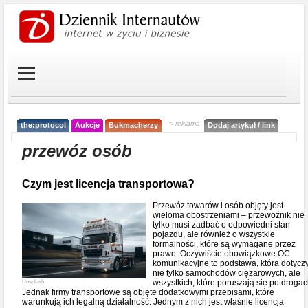
< reklama
the:protocol
Aukcje
Bukmacherzy
Dodaj artykuł / link
przewóz osób
Czym jest licencja transportowa?
Przewóz towarów i osób objęty jest
wieloma obostrzeniami – przewoźnik nie
tylko musi zadbać o odpowiedni stan
pojazdu, ale również o wszystkie
formalności, które są wymagane przez
prawo. Oczywiście obowiązkowe OC
komunikacyjne to podstawa, która dotycz
nie tylko samochodów ciężarowych, ale
wszystkich, które poruszają się po drogac
Unsplash
Jednak firmy transportowe są objęte dodatkowymi przepisami, które
warunkują ich legalną działalność. Jednym z nich jest właśnie licencja