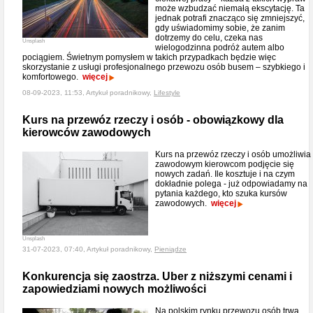
może wzbudzać niemałą ekscytację. Ta
jednak potrafi znacząco się zmniejszyć,
gdy uświadomimy sobie, że zanim
dotrzemy do celu, czeka nas
Unsplash
wielogodzinna podróż autem albo
pociągiem. Świetnym pomysłem w takich przypadkach będzie więc
skorzystanie z usługi profesjonalnego przewozu osób busem – szybkiego i
komfortowego.
więcej
08-09-2023, 11:53, Artykuł poradnikowy,
Lifestyle
Kurs na przewóz rzeczy i osób - obowiązkowy dla
kierowców zawodowych
Kurs na przewóz rzeczy i osób umożliwia
zawodowym kierowcom podjęcie się
nowych zadań. Ile kosztuje i na czym
dokładnie polega - już odpowiadamy na
pytania każdego, kto szuka kursów
zawodowych.
więcej
Unsplash
31-07-2023, 07:40, Artykuł poradnikowy,
Pieniądze
Konkurencja się zaostrza. Uber z niższymi cenami i
zapowiedziami nowych możliwości
Na polskim rynku przewozu osób trwa