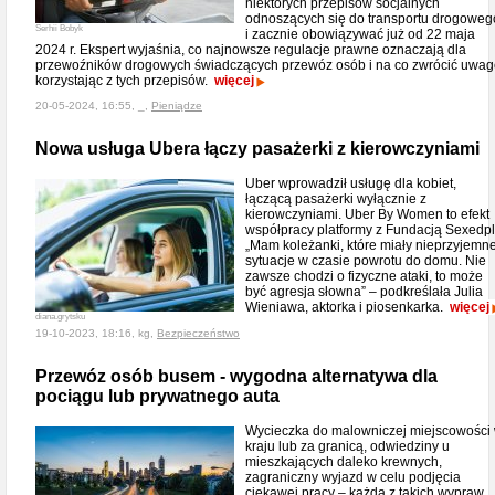
niektórych przepisów socjalnych
odnoszących się do transportu drogoweg
Serhii Bobyk
i zacznie obowiązywać już od 22 maja
2024 r. Ekspert wyjaśnia, co najnowsze regulacje prawne oznaczają dla
przewoźników drogowych świadczących przewóz osób i na co zwrócić uwag
korzystając z tych przepisów.
więcej
20-05-2024, 16:55, _,
Pieniądze
Nowa usługa Ubera łączy pasażerki z kierowczyniami
Uber wprowadził usługę dla kobiet,
łączącą pasażerki wyłącznie z
kierowczyniami. Uber By Women to efekt
współpracy platformy z Fundacją Sexedpl
„Mam koleżanki, które miały nieprzyjemn
sytuacje w czasie powrotu do domu. Nie
zawsze chodzi o fizyczne ataki, to może
być agresja słowna” – podkreślała Julia
Wieniawa, aktorka i piosenkarka.
więcej
diana.grytsku
19-10-2023, 18:16, kg,
Bezpieczeństwo
Przewóz osób busem - wygodna alternatywa dla
pociągu lub prywatnego auta
Wycieczka do malowniczej miejscowości
kraju lub za granicą, odwiedziny u
mieszkających daleko krewnych,
zagraniczny wyjazd w celu podjęcia
ciekawej pracy – każda z takich wypraw