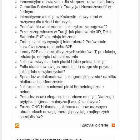
Innowacyjne rozwiązania dla sklepów - nowe standardy
Ceramika Bolesławiecka: Tradycja i Nowoczesność w
Jednym
Interaktywne atrakcje w Krakowie - nowy trend w
rozrywce dla dzieci i dorosłych
Pomówienie w internecie - jak szybko zareagować?
Przeszczep włosów w Turcji: jak planowanie 3D, DHI i
Sapphire FUE zmieniają leczenie
Zrób to sam czy wynajmij infobrokera? Porównanie
kosztów i czasu researchu B2B
Leady B2B dla specjalistycznych sektorów: IT, produkcja,
edukacja, energia i ubezpieczenia
Jakie warstwy ma dach płaski i jakie pełnią funkcje
Folia aluminiowa w gastronomii - do czego się przyda i
jak ją dobrze wykorzystać?
Sprzedaż wielokanałowa - jak ogarnąć sprzedaż na kilku
platformach jednocześnie
Jak skutecznie montować płotki herpetologiczne z
betonu
Ponadczasowa elegancja i sportowe emocje. Dlaczego
brytyjska legenda motoryzacji wciąż zachwyca?
Frezer CNC Holandia - jak praca na nowoczesnych
obrabiarkach nowej generacji przyciąga najlepszych
specjalistów?
Zapytaj o ofertę