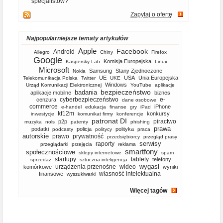
specjalistów?
Zapytaj o ofertę
Najpopularniejsze tematy artykułów
Apple
Facebook
Android
Allegro
Chiny
Firefox
Google
Komisja Europejska
Kaspersky Lab
Linux
Microsoft
Samsung
Stany Zjednoczone
Nokia
UE
USA
Unia Europejska
Telekomunikacja Polska
Twitter
UKE
Windows
Urząd Komunikacji Elektronicznej
YouTube
aplikacje
bezpieczeństwo
badania
aplikacje mobilne
biznes
cyberbezpieczeństwo
e-
cenzura
dane osobowe
commerce
iPhone
e-handel
edukacja
finanse
gry
iPad
kf12m
konkursy
inwestycje
komunikat firmy
konferencje
patronat DI
piractwo
p2p
muzyka
nols
patenty
phishing
prawa
podatki
policja
polityka
podcasty
politycy
praca
autorskie
prawo
prywatność
przedsiębiorcy
przegląd prasy
serwisy
raporty
przeglądarki
przejęcia
reklama
smartfony
społecznościowe
sklepy internetowe
spam
startupy
tablety
telefony
sprzedaż
sztuczna inteligencja
wygasl
urządzenia przenośne
wideo
komórkowe
wyniki
własność intelektualna
finansowe
wyszukiwarki
Więcej tagów