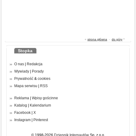
«
strona główna
-
do góry
^
Stopka
O nas
|
Redakcja
Wywiady
|
Porady
Prywatność
&
cookies
Mapa serwisu
|
RSS
Reklama
|
Wpisy gościnne
Katalog
|
Kalendarium
Facebook
|
X
Instagram
|
Pinterest
© 1998-2026
Dziennik Internautów
Sp. z o.o.