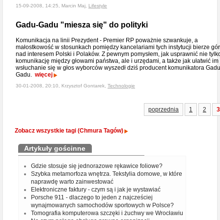
15-09-2008, 14:25, Marcin Maj,
Lifestyle
Gadu-Gadu "miesza się" do polityki
Komunikacja na linii Prezydent - Premier RP poważnie szwankuje, a
małostkowość w stosunkach pomiędzy kancelariami tych instytucji bierze gó
nad interesem Polski i Polaków. Z pewnym pomysłem, jak usprawnić nie tylk
komunikację między głowami państwa, ale i urzędami, a także jak ułatwić im
wsłuchanie się w głos wyborców wyszedł dziś producent komunikatora Gadu
Gadu.
więcej
30-01-2008, 20:10, Krzysztof Gontarek,
Technologie
poprzednia
1
2
3
Zobacz wszystkie tagi (Chmura Tagów)
Artykuły gościnne
Gdzie stosuje się jednorazowe rękawice foliowe?
Szybka metamorfoza wnętrza. Tekstylia domowe, w które
naprawdę warto zainwestować
Elektroniczne faktury - czym są i jak je wystawiać
Porsche 911 - dlaczego to jeden z najcześciej
wynajmowanych samochodów sportowych w Polsce?
Tomografia komputerowa szczęki i żuchwy we Wrocławiu