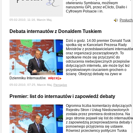
otwieraniu Symbiana, możliwym
naruszeniu GPL przez eClicto, Diallo i
Cyfrowym Polsacie i in.
05-02-2010, 11:16, Marcin Maj,
Posłuch
Debata internautów z Donaldem Tuskiem
Dziś o godz. 14.00 premier Donald Tusk
spotka się w Kancelarii Prezesa Rady
Ministrów z przedstawicielami internautó
oraz organizacji pozarządowych. To
spotkanie może się przyczynić do
odrzucenia niebezpiecznych przepisów
dotyczących internetu, ale może być też
przysłowiowym rzucaniem grochem o
ścianę. Obejrzyj debatę na żywo w
Dzienniku Internautów.
więcej
05-02-2010, 07:25, Marcin Maj,
Pieniądze
Premier: list do internautów i zapowiedź debaty
Ogromna liczba komentarzy dotyczących
Rejestru Stron i Usług Niedozwolonych
została przez premiera dostrzeżona. Na
jego stronie pojawił się list do internautó
z zapowiedzią przeprowadzenia debaty i
ponownego przyjrzenia się ustawie.
Również przeciwnicy polityczni Tuska