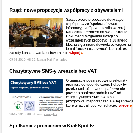
Rząd: nowe propozycje współpracy z obywatelami
Szczegółowe propozycje dotyczące
współpracy ze "społeczeństwem
informacyjnym" przedstawiła wczoraj
Kancelaria Premiera na swojej stronie.
Dokument uwzględnia uwagi do
wcześniejszych propozycji z 18 lutego.
Można się z niego dowiedzieć więcej na
KPRM
temat "grupy inicjatywnej", która określi
zasady konsultowania ustaw online.
więcej
05-03-2010, 08:25, Marcin Maj,
Pieniądze
Charytatywne SMS-y wreszcie bez VAT
Organizacje pozarządowe przekonały
premiera do tego, do czego Polacy byli
przekonani już dawno – państwo nie
powinno pobierać podatku VAT od
charytatywnych SMS-ów. Rząd
przygotował rozporządzenie w tej sprawie
które teraz trafi pod konsultacje.
więcej
20-02-2010, 09:51, mm,
Pieniądze
Spotkanie z premierem w KrakSpot.tv