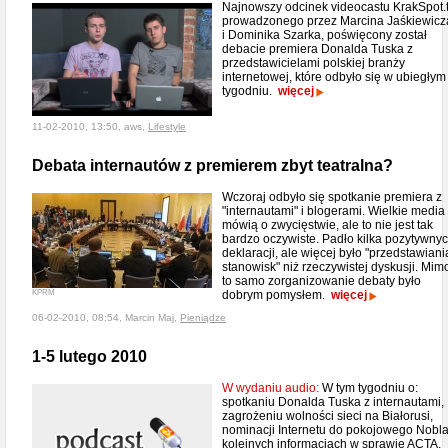
Najnowszy odcinek videocastu KrakSpot.t
prowadzonego przez Marcina Jaśkiewicz
i Dominika Szarka, poświęcony został
debacie premiera Donalda Tuska z
przedstawicielami polskiej branży
internetowej, które odbyło się w ubiegłym
tygodniu.
więcej
11-02-2010, 13:50, aws,
Lifestyle
Debata internautów z premierem zbyt teatralna?
Wczoraj odbyło się spotkanie premiera z
"internautami" i blogerami. Wielkie media
mówią o zwycięstwie, ale to nie jest tak
bardzo oczywiste. Padło kilka pozytywny
deklaracji, ale więcej było "przedstawiani
stanowisk" niż rzeczywistej dyskusji. Mim
to samo zorganizowanie debaty było
KPRM
dobrym pomysłem.
więcej
06-02-2010, 08:54, Marcin Maj,
Pieniądze
1-5 lutego 2010
W wydaniu audio:
W tym tygodniu o:
spotkaniu Donalda Tuska z internautami,
zagrożeniu wolności sieci na Białorusi,
nominacji Internetu do pokojowego Nobla
kolejnych informacjach w sprawie ACTA,