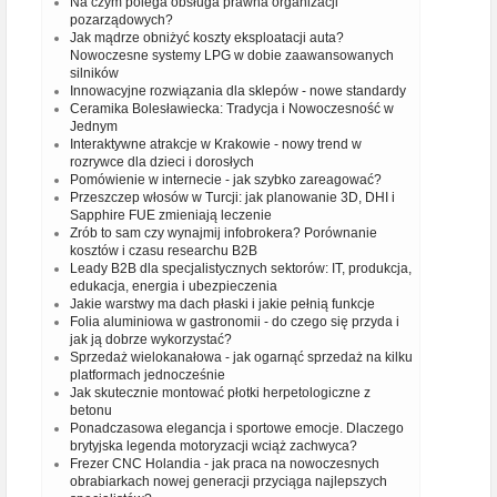
Na czym polega obsługa prawna organizacji
pozarządowych?
Jak mądrze obniżyć koszty eksploatacji auta?
Nowoczesne systemy LPG w dobie zaawansowanych
silników
Innowacyjne rozwiązania dla sklepów - nowe standardy
Ceramika Bolesławiecka: Tradycja i Nowoczesność w
Jednym
Interaktywne atrakcje w Krakowie - nowy trend w
rozrywce dla dzieci i dorosłych
Pomówienie w internecie - jak szybko zareagować?
Przeszczep włosów w Turcji: jak planowanie 3D, DHI i
Sapphire FUE zmieniają leczenie
Zrób to sam czy wynajmij infobrokera? Porównanie
kosztów i czasu researchu B2B
Leady B2B dla specjalistycznych sektorów: IT, produkcja,
edukacja, energia i ubezpieczenia
Jakie warstwy ma dach płaski i jakie pełnią funkcje
Folia aluminiowa w gastronomii - do czego się przyda i
jak ją dobrze wykorzystać?
Sprzedaż wielokanałowa - jak ogarnąć sprzedaż na kilku
platformach jednocześnie
Jak skutecznie montować płotki herpetologiczne z
betonu
Ponadczasowa elegancja i sportowe emocje. Dlaczego
brytyjska legenda motoryzacji wciąż zachwyca?
Frezer CNC Holandia - jak praca na nowoczesnych
obrabiarkach nowej generacji przyciąga najlepszych