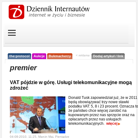
< reklama
the:protocol
Aukcje
Bukmacherzy
Dodaj artykuł / link
premier
VAT pójdzie w górę. Usługi telekomunikacyjne mogą
zdrożeć
Donald Tusk zapowiedział już, że w 2011 
będą obowiązywać trzy nowe stawki
podatku VAT: 5, 8 i 23 procent. Oznacza to
że państwo chce więcej zarobić na
kupowanym przez nas sprzęcie oraz na
opłacanych przez nas usługach
telekomunikacyjnych.
więcej
04-08-2010, 11:25, Marcin Maj,
Pieniądze