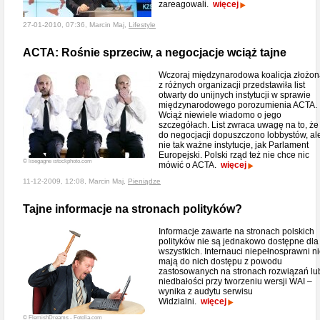
zareagowali.
więcej
27-01-2010, 07:36, Marcin Maj,
Lifestyle
ACTA: Rośnie sprzeciw, a negocjacje wciąż tajne
Wczoraj międzynarodowa koalicja złożo
z różnych organizacji przedstawiła list
otwarty do unijnych instytucji w sprawie
międzynarodowego porozumienia ACTA.
Wciąż niewiele wiadomo o jego
szczegółach. List zwraca uwagę na to, że
do negocjacji dopuszczono lobbystów, al
nie tak ważne instytucje, jak Parlament
Europejski. Polski rząd też nie chce nic
© lisegagne istockphoto.com
mówić o ACTA.
więcej
11-12-2009, 12:08, Marcin Maj,
Pieniądze
Tajne informacje na stronach polityków?
Informacje zawarte na stronach polskich
polityków nie są jednakowo dostępne dla
wszystkich. Internauci niepełnosprawni n
mają do nich dostępu z powodu
zastosowanych na stronach rozwiązań lu
niedbałości przy tworzeniu wersji WAI –
wynika z audytu serwisu
Widzialni.
więcej
© FlemishDreams - Fotolia.com