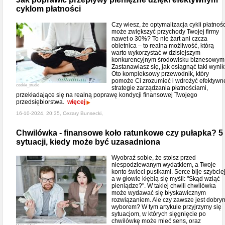
cyklom płatności
Czy wiesz, że optymalizacja cykli płatnośc
może zwiększyć przychody Twojej firmy
nawet o 30%? To nie żart ani czcza
obietnica – to realna możliwość, którą
warto wykorzystać w dzisiejszym
konkurencyjnym środowisku biznesowym
Zastanawiasz się, jak osiągnąć taki wyni
Oto kompleksowy przewodnik, który
pomoże Ci zrozumieć i wdrożyć efektywn
cookie_studio
strategie zarządzania płatnościami,
przekładające się na realną poprawę kondycji finansowej Twojego
przedsiębiorstwa.
więcej
16-10-2024, 20:35, Cezary Bunsecki,
Chwilówka - finansowe koło ratunkowe czy pułapka? 5
sytuacji, kiedy może być uzasadniona
Wyobraź sobie, że stoisz przed
niespodziewanym wydatkiem, a Twoje
konto świeci pustkami. Serce bije szybciej
a w głowie kłębią się myśli: "Skąd wziąć
pieniądze?". W takiej chwili chwilówka
może wydawać się błyskawicznym
rozwiązaniem. Ale czy zawsze jest dobry
wyborem? W tym artykule przyjrzymy się
sytuacjom, w których sięgnięcie po
chwilówkę może mieć sens, oraz