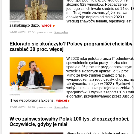
tego typu podmiotów. Do tego ogólnie
złożono 828 wniosków. Rozpatrzenie
jednego z nich trwało średnio od 14 do 1
dni. Tutaj warto zaznaczyć, że ustawa
obowiązuje dopiero od maja 2023 r.
Według znawców tematu, rejestracji jest
creativeart
zaskakująco dużo.
więcej
24-01-2024, 12:55, pressroom ,
Pieniądze
Eldorado się skończyło? Polscy programiści chcieliby
zarabiać 30 proc. więcej
W 2023 roku polska branża IT odnotował
spowolnienie rynku pracy. Liczba ofert
spadła o 26 proc. rdr przy jednoczesnym
wzroście złożonych aplikacji o 52 proc.
Mimo że było trudniej znaleźć pracę,
wynagrodzenia z reguły rosły, choć już ni
tak dynamicznie, jak w 2022 r. Rynkowi
wciąż daleko do zaspokojenia oczekiwań
specjalistów IT wynika z raportu "Co z tym
stockcking
eldorado", przygotowanego przez Just Jo
IT we współpracy z Experis.
więcej
17-01-2024, 16:07, pressroom ,
Pieniądze
W co zainwestowałby Polak 100 tys. zł oszczędności.
Oczywiście, gdyby je miał
Nieruchomości, złoto, lokaty bankowe,