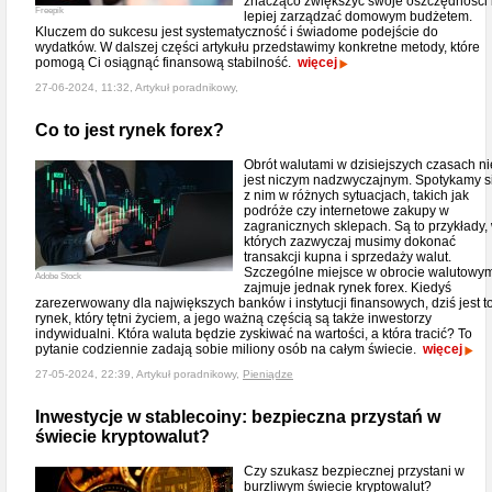
znacząco zwiększyć swoje oszczędności 
Freepik
lepiej zarządzać domowym budżetem.
Kluczem do sukcesu jest systematyczność i świadome podejście do
wydatków. W dalszej części artykułu przedstawimy konkretne metody, które
pomogą Ci osiągnąć finansową stabilność.
więcej
27-06-2024, 11:32, Artykuł poradnikowy,
Co to jest rynek forex?
Obrót walutami w dzisiejszych czasach ni
jest niczym nadzwyczajnym. Spotykamy s
z nim w różnych sytuacjach, takich jak
podróże czy internetowe zakupy w
zagranicznych sklepach. Są to przykłady,
których zazwyczaj musimy dokonać
transakcji kupna i sprzedaży walut.
Szczególne miejsce w obrocie walutowy
Adobe Stock
zajmuje jednak rynek forex. Kiedyś
zarezerwowany dla największych banków i instytucji finansowych, dziś jest t
rynek, który tętni życiem, a jego ważną częścią są także inwestorzy
indywidualni. Która waluta będzie zyskiwać na wartości, a która tracić? To
pytanie codziennie zadają sobie miliony osób na całym świecie.
więcej
27-05-2024, 22:39, Artykuł poradnikowy,
Pieniądze
Inwestycje w stablecoiny: bezpieczna przystań w
świecie kryptowalut?
Czy szukasz bezpiecznej przystani w
burzliwym świecie kryptowalut?