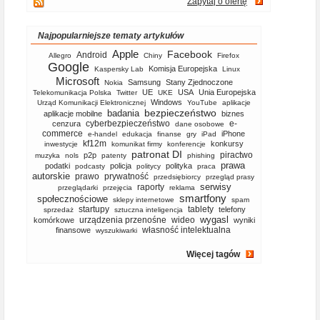
Zapytaj o ofertę
Najpopularniejsze tematy artykułów
Apple
Facebook
Android
Allegro
Chiny
Firefox
Google
Komisja Europejska
Kaspersky Lab
Linux
Microsoft
Samsung
Stany Zjednoczone
Nokia
UE
USA
Unia Europejska
Telekomunikacja Polska
Twitter
UKE
Windows
Urząd Komunikacji Elektronicznej
YouTube
aplikacje
bezpieczeństwo
badania
aplikacje mobilne
biznes
cyberbezpieczeństwo
e-
cenzura
dane osobowe
commerce
iPhone
e-handel
edukacja
finanse
gry
iPad
kf12m
konkursy
inwestycje
komunikat firmy
konferencje
patronat DI
piractwo
p2p
muzyka
nols
patenty
phishing
prawa
podatki
policja
polityka
podcasty
politycy
praca
autorskie
prawo
prywatność
przedsiębiorcy
przegląd prasy
serwisy
raporty
przeglądarki
przejęcia
reklama
smartfony
społecznościowe
sklepy internetowe
spam
startupy
tablety
telefony
sprzedaż
sztuczna inteligencja
wygasl
urządzenia przenośne
wideo
komórkowe
wyniki
własność intelektualna
finansowe
wyszukiwarki
Więcej tagów