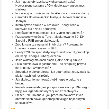
Jak mądrze obniżyć koszty eksploatacji auta?
Nowoczesne systemy LPG w dobie zaawansowanych
silników
Innowacyjne rozwiązania dla sklepów - nowe standardy
Ceramika Bolesławiecka: Tradycja i Nowoczesność w
Jednym
Interaktywne atrakcje w Krakowie - nowy trend w
rozrywce dla dzieci i dorosłych
Pomówienie w internecie - jak szybko zareagować?
Przeszczep włosów w Turcji: jak planowanie 3D, DHI i
Sapphire FUE zmieniają leczenie
Zrób to sam czy wynajmij infobrokera? Porównanie
kosztów i czasu researchu B2B
Leady B2B dla specjalistycznych sektorów: IT, produkcja,
edukacja, energia i ubezpieczenia
Jakie warstwy ma dach płaski i jakie pełnią funkcje
Folia aluminiowa w gastronomii - do czego się przyda i
jak ją dobrze wykorzystać?
Sprzedaż wielokanałowa - jak ogarnąć sprzedaż na kilku
platformach jednocześnie
Jak skutecznie montować płotki herpetologiczne z
betonu
Ponadczasowa elegancja i sportowe emocje. Dlaczego
brytyjska legenda motoryzacji wciąż zachwyca?
Frezer CNC Holandia - jak praca na nowoczesnych
obrabiarkach nowej generacji przyciąga najlepszych
specjalistów?