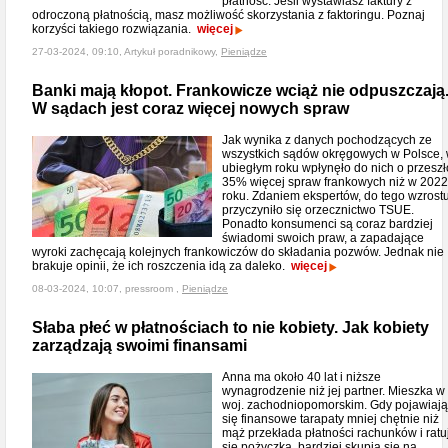
płatność. Jeśli wystawiasz faktury z
odroczoną płatnością, masz możliwość skorzystania z faktoringu. Poznaj
korzyści takiego rozwiązania.
więcej
27-03-2024, 09:10, Artykuł poradnikowy,
Pieniądze
Banki mają kłopot. Frankowicze wciąż nie odpuszczają
W sądach jest coraz więcej nowych spraw
Jak wynika z danych pochodzących ze
wszystkich sądów okręgowych w Polsce,
ubiegłym roku wpłynęło do nich o przeszł
35% więcej spraw frankowych niż w 2022
roku. Zdaniem ekspertów, do tego wzrost
przyczyniło się orzecznictwo TSUE.
Ponadto konsumenci są coraz bardziej
świadomi swoich praw, a zapadające
wyroki zachęcają kolejnych frankowiczów do składania pozwów. Jednak nie
brakuje opinii, że ich roszczenia idą za daleko.
więcej
08-03-2024, 10:07, pressroom ,
Pieniądze
Słaba płeć w płatnościach to nie kobiety. Jak kobiety
zarządzają swoimi finansami
Anna ma około 40 lat i niższe
wynagrodzenie niż jej partner. Mieszka w
woj. zachodniopomorskim. Gdy pojawiają
się finansowe tarapaty mniej chętnie niż
mąż przekłada płatności rachunków i ratu
się pożyczką, bardziej skupia się na