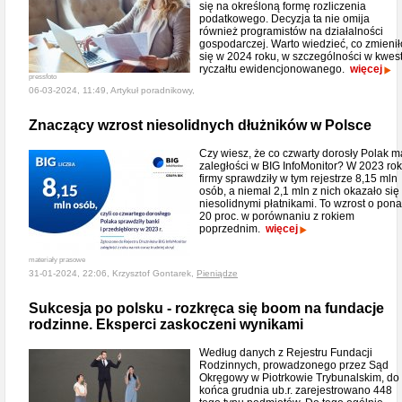
się na określoną formę rozliczenia
podatkowego. Decyzja ta nie omija
również programistów na działalności
gospodarczej. Warto wiedzieć, co zmienił
się w 2024 roku, w szczególności w kwest
ryczałtu ewidencjonowanego.
więcej
pressfoto
06-03-2024, 11:49, Artykuł poradnikowy,
Znaczący wzrost niesolidnych dłużników w Polsce
Czy wiesz, że co czwarty dorosły Polak m
zaległości w BIG InfoMonitor? W 2023 ro
firmy sprawdziły w tym rejestrze 8,15 mln
osób, a niemal 2,1 mln z nich okazało się
niesolidnymi płatnikami. To wzrost o pon
20 proc. w porównaniu z rokiem
poprzednim.
więcej
materiały prasowe
31-01-2024, 22:06, Krzysztof Gontarek,
Pieniądze
Sukcesja po polsku - rozkręca się boom na fundacje
rodzinne. Eksperci zaskoczeni wynikami
Według danych z Rejestru Fundacji
Rodzinnych, prowadzonego przez Sąd
Okręgowy w Piotrkowie Trybunalskim, do
końca grudnia ub.r. zarejestrowano 448