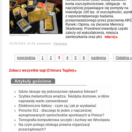
konta oszczędnościowe, obligacje - to
najczęściej pojawiające się pomysły na
inwestycje 100 tys. zł oszczędności, wyni
z reprezentatywnego badania,
przeprowadzonego przez pracownię AR
Rynek i Opinia, na zlecenie Mennicy
Skarbowej. Przedmiot inwestycji często
zależy od wykształcenia, miejsca
Mennica Skarbowa
zamieszkania oraz płci.
więcej
22-05-2024, 21:43, pressroom ,
Pieniądze
...
poprzednia
1
2
3
4
5
6
następna
Ostatnia »
Zobacz wszystkie tagi (Chmura Tagów)
Artykuły gościnne
Gdzie stosuje się jednorazowe rękawice foliowe?
Szybka metamorfoza wnętrza. Tekstylia domowe, w które
naprawdę warto zainwestować
Elektroniczne faktury - czym są i jak je wystawiać
Porsche 911 - dlaczego to jeden z najcześciej
wynajmowanych samochodów sportowych w Polsce?
Tomografia komputerowa szczęki i żuchwy we Wrocławiu
Na czym polega obsługa prawna organizacji
pozarządowych?