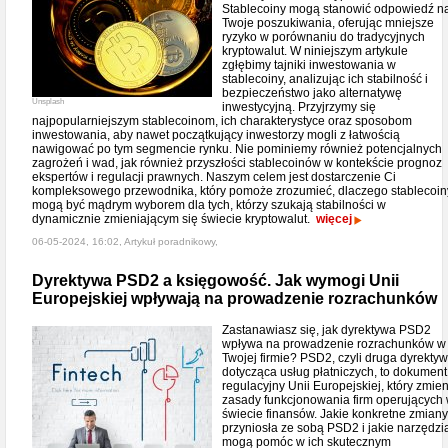
Stablecoiny mogą stanowić odpowiedź n
Twoje poszukiwania, oferując mniejsze
ryzyko w porównaniu do tradycyjnych
kryptowalut. W niniejszym artykule
zgłębimy tajniki inwestowania w
stablecoiny, analizując ich stabilność i
bezpieczeństwo jako alternatywę
Unsplash
inwestycyjną. Przyjrzymy się
najpopularniejszym stablecoinom, ich charakterystyce oraz sposobom
inwestowania, aby nawet początkujący inwestorzy mogli z łatwością
nawigować po tym segmencie rynku. Nie pominiemy również potencjalnych
zagrożeń i wad, jak również przyszłości stablecoinów w kontekście prognoz
ekspertów i regulacji prawnych. Naszym celem jest dostarczenie Ci
kompleksowego przewodnika, który pomoże zrozumieć, dlaczego stablecoin
mogą być mądrym wyborem dla tych, którzy szukają stabilności w
dynamicznie zmieniającym się świecie kryptowalut.
więcej
06-05-2024, 16:02, Artykuł poradnikowy,
Dyrektywa PSD2 a księgowość. Jak wymogi Unii
Europejskiej wpływają na prowadzenie rozrachunków
Zastanawiasz się, jak dyrektywa PSD2
wpływa na prowadzenie rozrachunków w
Twojej firmie? PSD2, czyli druga dyrekty
dotycząca usług płatniczych, to dokument
regulacyjny Unii Europejskiej, który zmien
zasady funkcjonowania firm operujących
świecie finansów. Jakie konkretne zmiany
przyniosła ze sobą PSD2 i jakie narzędzi
mogą pomóc w ich skutecznym