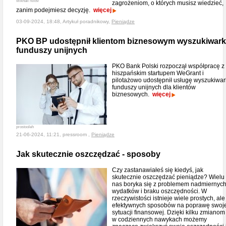
Mikhail Nilov
zagrożeniom, o których musisz wiedzieć,
zanim podejmiesz decyzję.
więcej
03-09-2024, 18:48, Artykuł poradnikowy,
Pieniądze
PKO BP udostępnił klientom biznesowym wyszukiwar
funduszy unijnych
PKO Bank Polski rozpoczął współpracę z
hiszpańskim startupem WeGrant i
pilotażowo udostępnił usługę wyszukiwar
funduszy unijnych dla klientów
biznesowych.
więcej
prostooleh
21-06-2024, 11:21, pressroom ,
Pieniądze
Jak skutecznie oszczędzać - sposoby
Czy zastanawiałeś się kiedyś, jak
skutecznie oszczędzać pieniądze? Wielu
nas boryka się z problemem nadmiernyc
wydatków i braku oszczędności. W
rzeczywistości istnieje wiele prostych, ale
efektywnych sposobów na poprawę swoje
sytuacji finansowej. Dzięki kilku zmianom
w codziennych nawykach możemy