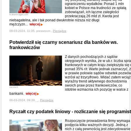
ograniczeniu wydatków. Ponad 1 mln
kobiet w Polsce ma trudności ze spłatą
zobowiązań, ich łączne zaległości
krakenimages.com
przekraczają 26 mld zł. Kwota jest
niebagatelna, ale i tak ponad dwukrotnie niższa niż długi
mężczyzn...
więcej
08-03-2024, 11:35, pressroom ,
Pieniądze
Potwierdził się czarny scenariusz dla banków ws.
frankowiczów
Z danych pochodzących z sądów
okręgowych wynika, że w ub.r. liczba spr
frankowych w całym kraju zwiększyła się 
ponad 35% r/r. Warto jednak zaznaczyć, 
w prawie połowie sądów odsetek pozwó
wzrósł aż trzycyfrowo. Widać zatem wciąż
wyraźny trend aktywnego dochodzenia
swoich praw przez frankowiczów, co
vecstock
istotnie wzmacnia ich pozycję w walce z
bankami.
więcej
06-03-2024, 09:39, _,
Pieniądze
Ryczałt czy podatek liniowy - rozliczanie się programis
Rozpoczęcie prowadzenia firmy wymaga
podjęcia kilku ważnych decyzji. Jedną z
nich z całą pewnością jest zdecydowanie