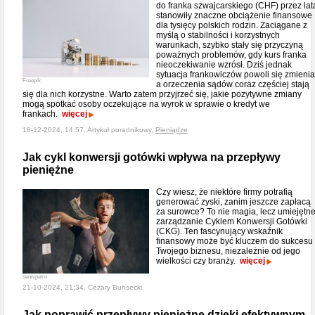
do franka szwajcarskiego (CHF) przez lat
stanowiły znaczne obciążenie finansowe
dla tysięcy polskich rodzin. Zaciągane z
myślą o stabilności i korzystnych
warunkach, szybko stały się przyczyną
poważnych problemów, gdy kurs franka
nieoczekiwanie wzrósł. Dziś jednak
sytuacja frankowiczów powoli się zmienia
Freepik
a orzeczenia sądów coraz częściej stają
się dla nich korzystne. Warto zatem przyjrzeć się, jakie pozytywne zmiany
mogą spotkać osoby oczekujące na wyrok w sprawie o kredyt we
frankach.
więcej
18-12-2024, 14:57, Artykuł poradnikowy,
Pieniądze
Jak cykl konwersji gotówki wpływa na przepływy
pieniężne
Czy wiesz, że niektóre firmy potrafią
generować zyski, zanim jeszcze zapłacą
za surowce? To nie magia, lecz umiejętn
zarządzanie Cyklem Konwersji Gotówki
(CKG). Ten fascynujący wskaźnik
finansowy może być kluczem do sukcesu
Twojego biznesu, niezależnie od jego
wielkości czy branży.
więcej
senivpetro
21-10-2024, 21:34, Cezary Bunsecki,
Jak poprawić przepływy pieniężne dzięki efektywnym