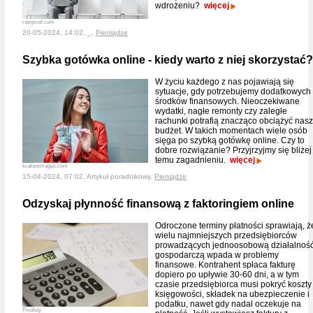
wdrożeniu?
więcej
rawpixel.com
20-05-2024, 14:02, _,
Pieniądze
Szybka gotówka online - kiedy warto z niej skorzystać?
W życiu każdego z nas pojawiają się
sytuacje, gdy potrzebujemy dodatkowych
środków finansowych. Nieoczekiwane
wydatki, nagłe remonty czy zaległe
rachunki potrafią znacząco obciążyć nasz
budżet. W takich momentach wiele osób
sięga po szybką gotówkę online. Czy to
dobre rozwiązanie? Przyjrzyjmy się bliżej
temu zagadnieniu.
więcej
krakenimages.com
15-04-2024, 07:02, Artykuł poradnikowy,
Pieniądze
Odzyskaj płynność finansową z faktoringiem online
Odroczone terminy płatności sprawiają, ż
wielu najmniejszych przedsiębiorców
prowadzących jednoosobową działalnoś
gospodarczą wpada w problemy
finansowe. Kontrahent spłaca fakturę
dopiero po upływie 30-60 dni, a w tym
czasie przedsiębiorca musi pokryć koszty
księgowości, składek na ubezpieczenie i
podatku, nawet gdy nadal oczekuje na
Pixabay