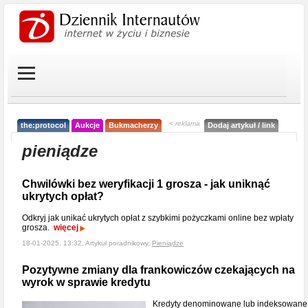
< reklama
the:protocol
Aukcje
Bukmacherzy
Dodaj artykuł / link
pieniądze
Chwilówki bez weryfikacji 1 grosza - jak uniknąć
ukrytych opłat?
Odkryj jak unikać ukrytych opłat z szybkimi pożyczkami online bez wpłaty
grosza.
więcej
18-01-2025, 13:32, Artykuł poradnikowy,
Pieniądze
Pozytywne zmiany dla frankowiczów czekających na
wyrok w sprawie kredytu
Kredyty denominowane lub indeksowane