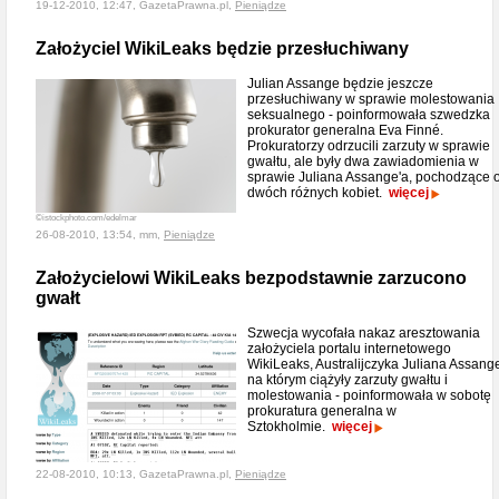
19-12-2010, 12:47, GazetaPrawna.pl,
Pieniądze
Założyciel WikiLeaks będzie przesłuchiwany
Julian Assange będzie jeszcze
przesłuchiwany w sprawie molestowania
seksualnego - poinformowała szwedzka
prokurator generalna Eva Finné.
Prokuratorzy odrzucili zarzuty w sprawie
gwałtu, ale były dwa zawiadomienia w
sprawie Juliana Assange'a, pochodzące 
dwóch różnych kobiet.
więcej
©istockphoto.com/edelmar
26-08-2010, 13:54, mm,
Pieniądze
Założycielowi WikiLeaks bezpodstawnie zarzucono
gwałt
Szwecja wycofała nakaz aresztowania
założyciela portalu internetowego
WikiLeaks, Australijczyka Juliana Assang
na którym ciążyły zarzuty gwałtu i
molestowania - poinformowała w sobotę
prokuratura generalna w
Sztokholmie.
więcej
22-08-2010, 10:13, GazetaPrawna.pl,
Pieniądze