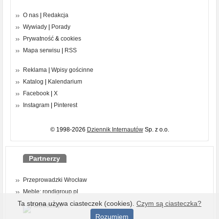
O nas
|
Redakcja
Wywiady
|
Porady
Prywatność
&
cookies
Mapa serwisu
|
RSS
Reklama
|
Wpisy gościnne
Katalog
|
Kalendarium
Facebook
|
X
Instagram
|
Pinterest
© 1998-2026
Dziennik Internautów
Sp. z o.o.
Partnerzy
Przeprowadzki Wrocław
Meble: rondigroup.pl
Ta strona używa ciasteczek (cookies).
Czym są ciasteczka?
Rozumiem