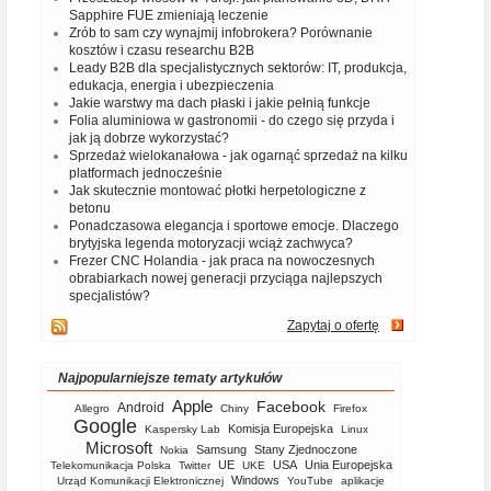
Sapphire FUE zmieniają leczenie
Zrób to sam czy wynajmij infobrokera? Porównanie
kosztów i czasu researchu B2B
Leady B2B dla specjalistycznych sektorów: IT, produkcja,
edukacja, energia i ubezpieczenia
Jakie warstwy ma dach płaski i jakie pełnią funkcje
Folia aluminiowa w gastronomii - do czego się przyda i
jak ją dobrze wykorzystać?
Sprzedaż wielokanałowa - jak ogarnąć sprzedaż na kilku
platformach jednocześnie
Jak skutecznie montować płotki herpetologiczne z
betonu
Ponadczasowa elegancja i sportowe emocje. Dlaczego
brytyjska legenda motoryzacji wciąż zachwyca?
Frezer CNC Holandia - jak praca na nowoczesnych
obrabiarkach nowej generacji przyciąga najlepszych
specjalistów?
Zapytaj o ofertę
Najpopularniejsze tematy artykułów
Apple
Facebook
Android
Allegro
Chiny
Firefox
Google
Komisja Europejska
Kaspersky Lab
Linux
Microsoft
Samsung
Stany Zjednoczone
Nokia
UE
USA
Unia Europejska
Telekomunikacja Polska
Twitter
UKE
Windows
Urząd Komunikacji Elektronicznej
YouTube
aplikacje