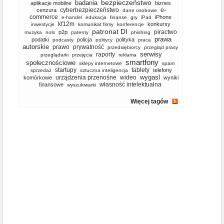
bezpieczeństwo
badania
aplikacje mobilne
biznes
cyberbezpieczeństwo
e-
cenzura
dane osobowe
commerce
iPhone
e-handel
edukacja
finanse
gry
iPad
kf12m
konkursy
inwestycje
komunikat firmy
konferencje
patronat DI
piractwo
p2p
muzyka
nols
patenty
phishing
prawa
podatki
policja
polityka
podcasty
politycy
praca
autorskie
prawo
prywatność
przedsiębiorcy
przegląd prasy
serwisy
raporty
przeglądarki
przejęcia
reklama
smartfony
społecznościowe
sklepy internetowe
spam
startupy
tablety
telefony
sprzedaż
sztuczna inteligencja
wygasl
urządzenia przenośne
wideo
komórkowe
wyniki
własność intelektualna
finansowe
wyszukiwarki
Więcej tagów