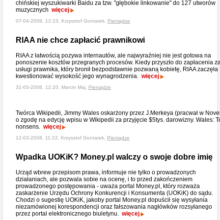
chińskiej wyszukiwarki Baidu za tzw. "głębokie linkowanie" do 127 utworów
muzycznych
więcej
07-04-2008, 12:23, Krzysztof Gontarek,
Pieniądze
RIAA nie chce zapłacić prawnikowi
RIAA z łatwością pozywa internautów, ale najwyraźniej nie jest gotowa na
ponoszenie kosztów przegranych procesów. Kiedy przyszło do zapłacenia z
usługi prawnika, który bronił bezpodstawnie pozwaną kobietę, RIAA zaczęła
kwestionować wysokość jego wynagrodzenia.
więcej
31-03-2008, 12:20, Marcin Maj,
Pieniądze
Twórca Wikipedii, Jimmy Wales oskarżony przez J.Merkeya (pracwał w Novel
o zgodę na edycję wpisu w Wikipedii za przyjęcie $5tys. darowizny. Wales: T
nonsens.
więcej
12-03-2008, 11:22, Krzysztof Gontarek,
Pieniądze
Wpadka UOKiK? Money.pl walczy o swoje dobre imię
Urząd wbrew przepisom prawa, informuje nie tylko o prowadzonych
działaniach, ale pozwala sobie na ocenę, i to przed zakończeniem
prowadzonego postępowania - uważa portal Money.pl, który rozważa
zaskarżenie Urzędu Ochrony Konkurencji i Konsumenta (UOKiK) do sądu.
Chodzi o sugestię UOKiK, jakoby portal Money.pl dopuścił się wysyłania
niezamówionej korespondencji oraz fałszowania nagłówków rozsyłanego
przez portal elektronicznego biuletynu.
więcej