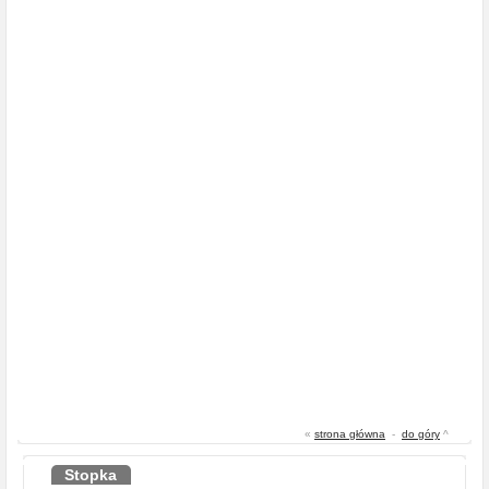
«
strona główna
-
do góry
^
Stopka