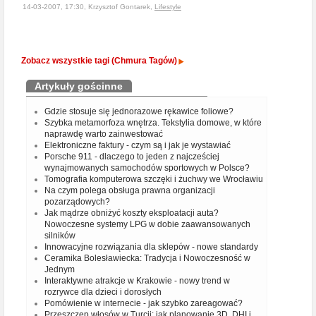
14-03-2007, 17:30, Krzysztof Gontarek,
Lifestyle
Zobacz wszystkie tagi (Chmura Tagów)
Artykuły gościnne
Gdzie stosuje się jednorazowe rękawice foliowe?
Szybka metamorfoza wnętrza. Tekstylia domowe, w które
naprawdę warto zainwestować
Elektroniczne faktury - czym są i jak je wystawiać
Porsche 911 - dlaczego to jeden z najcześciej
wynajmowanych samochodów sportowych w Polsce?
Tomografia komputerowa szczęki i żuchwy we Wrocławiu
Na czym polega obsługa prawna organizacji
pozarządowych?
Jak mądrze obniżyć koszty eksploatacji auta?
Nowoczesne systemy LPG w dobie zaawansowanych
silników
Innowacyjne rozwiązania dla sklepów - nowe standardy
Ceramika Bolesławiecka: Tradycja i Nowoczesność w
Jednym
Interaktywne atrakcje w Krakowie - nowy trend w
rozrywce dla dzieci i dorosłych
Pomówienie w internecie - jak szybko zareagować?
Przeszczep włosów w Turcji: jak planowanie 3D, DHI i