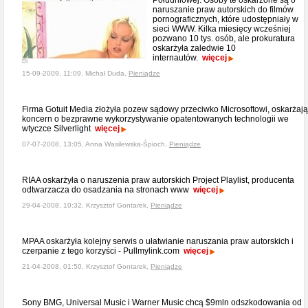
Południowej. Osoby te oskarżone są o
naruszanie praw autorskich do filmów
pornograficznych, które udostępniały w
sieci WWW. Kilka miesięcy wcześniej
pozwano 10 tys. osób, ale prokuratura
oskarżyła zaledwie 10
internautów.
więcej
DI
15-09-2009, 11:09, Michał Duda,
Pieniądze
Firma Gotuit Media złożyła pozew sądowy przeciwko Microsoftowi, oskarżaj
koncern o bezprawne wykorzystywanie opatentowanych technologii we
wtyczce Silverlight
więcej
07-07-2008, 13:05, Anna Wasilewska-Śpioch,
Pieniądze
RIAA oskarżyła o naruszenia praw autorskich Project Playlist, producenta
odtwarzacza do osadzania na stronach www
więcej
29-04-2008, 10:32, Krzysztof Gontarek,
Pieniądze
MPAA oskarżyła kolejny serwis o ułatwianie naruszania praw autorskich i
czerpanie z tego korzyści - Pullmylink.com
więcej
21-04-2008, 01:50, Krzysztof Gontarek,
Pieniądze
Sony BMG, Universal Music i Warner Music chcą $9mln odszkodowania od