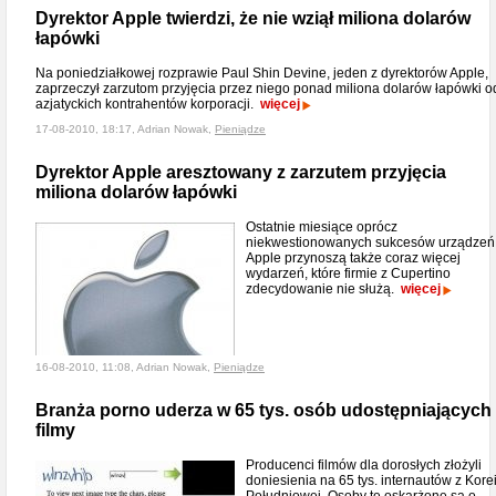
Dyrektor Apple twierdzi, że nie wziął miliona dolarów
łapówki
Na poniedziałkowej rozprawie Paul Shin Devine, jeden z dyrektorów Apple,
zaprzeczył zarzutom przyjęcia przez niego ponad miliona dolarów łapówki o
azjatyckich kontrahentów korporacji.
więcej
17-08-2010, 18:17, Adrian Nowak,
Pieniądze
Dyrektor Apple aresztowany z zarzutem przyjęcia
miliona dolarów łapówki
Ostatnie miesiące oprócz
niekwestionowanych sukcesów urządzeń
Apple przynoszą także coraz więcej
wydarzeń, które firmie z Cupertino
zdecydowanie nie służą.
więcej
16-08-2010, 11:08, Adrian Nowak,
Pieniądze
Branża porno uderza w 65 tys. osób udostępniających
filmy
Producenci filmów dla dorosłych złożyli
doniesienia na 65 tys. internautów z Kore