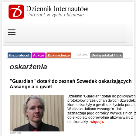
< reklama
the:protocol
Aukcje
Bukmacherzy
Dodaj artykuł / link
oskarżenia
"Guardian" dotarł do zeznań Szwedek oskarżających
Assange'a o gwałt
Dziennik "Guardian" dotarł do policyjnych
protokołów przesłuchań dwóch Szwedek,
które oskarżyły o gwałt założyciela portal
Wikileaks Juliana Assange'a. Jak
zaznaczają jego obrońcy, wynika z nich, 
obie kobiety dobrowolnie utrzymywały z
nim kontakty.
więcej
Espen Moe