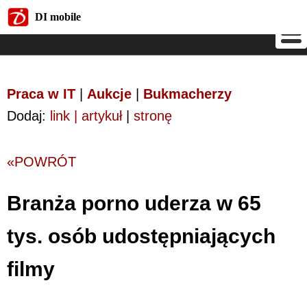
DI mobile
DI mobile
Praca w IT
|
Aukcje
|
Bukmacherzy
Dodaj:
link | artykuł
|
stronę
«POWRÓT
Branża porno uderza w 65
tys. osób udostępniających
filmy