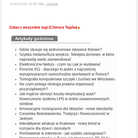
12-04-2018, 15:39, Nika,
Lifestyle
Zobacz wszystkie tagi (Chmura Tagów)
Artykuły gościnne
Gdzie stosuje się jednorazowe rękawice foliowe?
Szybka metamorfoza wnętrza. Tekstylia domowe, w które
naprawdę warto zainwestować
Elektroniczne faktury - czym są i jak je wystawiać
Porsche 911 - dlaczego to jeden z najcześciej
wynajmowanych samochodów sportowych w Polsce?
Tomografia komputerowa szczęki i żuchwy we Wrocławiu
Na czym polega obsługa prawna organizacji
pozarządowych?
Jak mądrze obniżyć koszty eksploatacji auta?
Nowoczesne systemy LPG w dobie zaawansowanych
silników
Innowacyjne rozwiązania dla sklepów - nowe standardy
Ceramika Bolesławiecka: Tradycja i Nowoczesność w
Jednym
Interaktywne atrakcje w Krakowie - nowy trend w
rozrywce dla dzieci i dorosłych
Pomówienie w internecie - jak szybko zareagować?