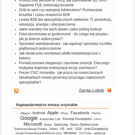
Przeszczep włosów w Turcji: jak planowanie 3D, DHI i
Sapphire FUE zmieniają leczenie
Zrób to sam czy wynajmij infobrokera? Porównanie
kosztów i czasu researchu B2B
Leady B2B dla specjalistycznych sektorów: IT, produkcja,
edukacja, energia i ubezpieczenia
Jakie warstwy ma dach płaski i jakie pełnią funkcje
Folia aluminiowa w gastronomii - do czego się przyda i
jak ją dobrze wykorzystać?
Sprzedaż wielokanałowa - jak ogarnąć sprzedaż na kilku
platformach jednocześnie
Jak skutecznie montować płotki herpetologiczne z
betonu
Ponadczasowa elegancja i sportowe emocje. Dlaczego
brytyjska legenda motoryzacji wciąż zachwyca?
Frezer CNC Holandia - jak praca na nowoczesnych
obrabiarkach nowej generacji przyciąga najlepszych
specjalistów?
Zapytaj o ofertę
Najpopularniejsze tematy artykułów
Apple
Facebook
Android
Allegro
Chiny
Firefox
Google
Komisja Europejska
Kaspersky Lab
Linux
Microsoft
Samsung
Stany Zjednoczone
Nokia
UE
USA
Unia Europejska
Telekomunikacja Polska
Twitter
UKE
Windows
Urząd Komunikacji Elektronicznej
YouTube
aplikacje