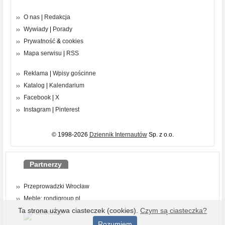
O nas
|
Redakcja
Wywiady
|
Porady
Prywatność
&
cookies
Mapa serwisu
|
RSS
Reklama
|
Wpisy gościnne
Katalog
|
Kalendarium
Facebook
|
X
Instagram
|
Pinterest
© 1998-2026
Dziennik Internautów
Sp. z o.o.
Partnerzy
Przeprowadzki Wrocław
Meble: rondigroup.pl
Ta strona używa ciasteczek (cookies).
Czym są ciasteczka?
Rozumiem