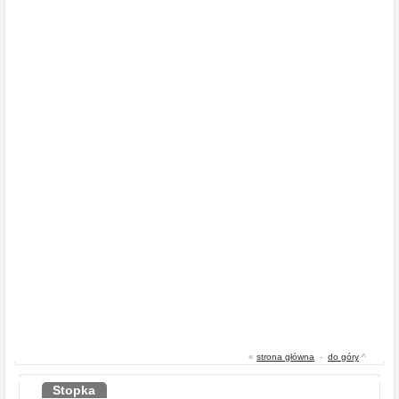
«
strona główna
-
do góry
^
Stopka