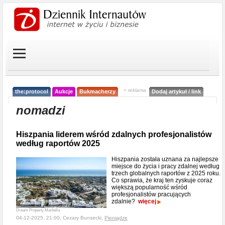
< reklama
the:protocol
Aukcje
Bukmacherzy
Dodaj artykuł / link
nomadzi
Hiszpania liderem wśród zdalnych profesjonalistów
według raportów 2025
Hiszpania została uznana za najlepsze
miejsce do życia i pracy zdalnej według
trzech globalnych raportów z 2025 roku.
Co sprawia, że kraj ten zyskuje coraz
większą popularność wśród
profesjonalistów pracujących
zdalnie?
więcej
Dream Property Marbella
04-12-2025, 21:00, Cezary Bunsecki,
Pieniądze