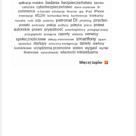
bezpieczeństwo
badania
aplikacje mobilne
biznes
cyberbezpieczeństwo
e-
cenzura
dane osobowe
commerce
iPhone
e-handel
edukacja
finanse
gry
iPad
kf12m
konkursy
inwestycje
komunikat firmy
konferencje
patronat DI
piractwo
p2p
muzyka
nols
patenty
phishing
prawa
podatki
policja
polityka
podcasty
politycy
praca
autorskie
prawo
prywatność
przedsiębiorcy
przegląd prasy
serwisy
raporty
przeglądarki
przejęcia
reklama
smartfony
społecznościowe
sklepy internetowe
spam
startupy
tablety
telefony
sprzedaż
sztuczna inteligencja
wygasl
urządzenia przenośne
wideo
komórkowe
wyniki
własność intelektualna
finansowe
wyszukiwarki
Więcej tagów