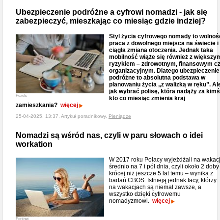
Ubezpieczenie podróżne a cyfrowi nomadzi - jak się
zabezpieczyć, mieszkając co miesiąc gdzie indziej?
Styl życia cyfrowego nomady to wolnoś
praca z dowolnego miejsca na świecie i
ciągła zmiana otoczenia. Jednak taka
mobilność wiąże się również z większy
ryzykiem – zdrowotnym, finansowym c
organizacyjnym. Dlatego ubezpieczenie
podróżne to absolutna podstawa w
planowaniu życia „z walizką w ręku”. Al
jak wybrać polisę, która nadąży za kimś
Pexels
kto co miesiąc zmienia kraj
zamieszkania?
więcej
25-04-2025, 13:37, Artykuł poradnikowy,
Pieniądze
Nomadzi są wśród nas, czyli w paru słowach o idei
workation
W 2017 roku Polacy wyjeżdżali na wakac
średnio na 7 i pół dnia, czyli około 2 doby
krócej niż jeszcze 5 lat temu – wynika z
badań CBOS. Istnieją jednak tacy, którzy
na wakacjach są niemal zawsze, a
wszystko dzięki cyfrowemu
nomadyzmowi.
więcej
Fortinet