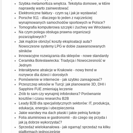
Szybka metamorfoza wnętrza. Tekstylia domowe, w które
naprawdę warto zainwestować
Elektroniczne faktury - czym są i jak je wystawiać
Porsche 911 - dlaczego to jeden z najcześciej
wynajmowanych samochodów sportowych w Polsce?
Tomografia komputerowa szczęki i żuchwy we Wrocławiu
Na czym polega obsługa prawna organizacji
pozarządowych?
Jak mądrze obniżyć koszty eksploatacji auta?
Nowoczesne systemy LPG w dobie zaawansowanych
silników
Innowacyjne rozwiązania dla sklepów - nowe standardy
Ceramika Bolesławiecka: Tradycja i Nowoczesność w
Jednym
Interaktywne atrakcje w Krakowie - nowy trend w
rozrywce dla dzieci i dorosłych
Pomówienie w internecie - jak szybko zareagować?
Przeszczep włosów w Turcji: jak planowanie 3D, DHI i
Sapphire FUE zmieniają leczenie
Zrób to sam czy wynajmij infobrokera? Porównanie
kosztów i czasu researchu B2B
Leady B2B dla specjalistycznych sektorów: IT, produkcja,
edukacja, energia i ubezpieczenia
Jakie warstwy ma dach płaski i jakie pełnią funkcje
Folia aluminiowa w gastronomii - do czego się przyda i
jak ją dobrze wykorzystać?
Sprzedaż wielokanałowa - jak ogarnąć sprzedaż na kilku
platformach jednocześnie