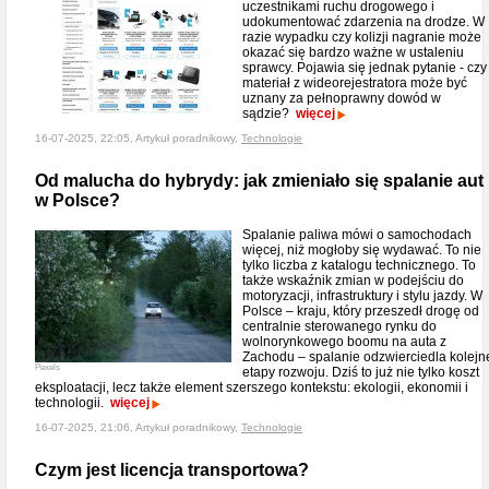
uczestnikami ruchu drogowego i
udokumentować zdarzenia na drodze. W
razie wypadku czy kolizji nagranie może
okazać się bardzo ważne w ustaleniu
sprawcy. Pojawia się jednak pytanie - czy
materiał z wideorejestratora może być
uznany za pełnoprawny dowód w
sądzie?
więcej
16-07-2025, 22:05, Artykuł poradnikowy,
Technologie
Od malucha do hybrydy: jak zmieniało się spalanie aut
w Polsce?
Spalanie paliwa mówi o samochodach
więcej, niż mogłoby się wydawać. To nie
tylko liczba z katalogu technicznego. To
także wskaźnik zmian w podejściu do
motoryzacji, infrastruktury i stylu jazdy. W
Polsce – kraju, który przeszedł drogę od
centralnie sterowanego rynku do
wolnorynkowego boomu na auta z
Zachodu – spalanie odzwierciedla kolejn
Pexels
etapy rozwoju. Dziś to już nie tylko koszt
eksploatacji, lecz także element szerszego kontekstu: ekologii, ekonomii i
technologii.
więcej
16-07-2025, 21:06, Artykuł poradnikowy,
Technologie
Czym jest licencja transportowa?