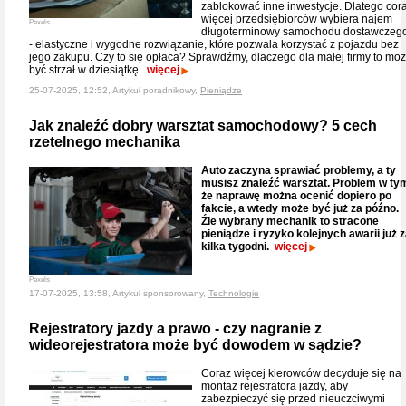
zablokować inne inwestycje. Dlatego cor
więcej przedsiębiorców wybiera najem
Pexels
długoterminowy samochodu dostawczeg
- elastyczne i wygodne rozwiązanie, które pozwala korzystać z pojazdu bez
jego zakupu. Czy to się opłaca? Sprawdźmy, dlaczego dla małej firmy to mo
być strzał w dziesiątkę.
więcej
25-07-2025, 12:52, Artykuł poradnikowy,
Pieniądze
Jak znaleźć dobry warsztat samochodowy? 5 cech
rzetelnego mechanika
Auto zaczyna sprawiać problemy, a ty
musisz znaleźć warsztat. Problem w ty
że naprawę można ocenić dopiero po
fakcie, a wtedy może być już za późno.
Źle wybrany mechanik to stracone
pieniądze i ryzyko kolejnych awarii już 
kilka tygodni.
więcej
Pexels
17-07-2025, 13:58, Artykuł sponsorowany,
Technologie
Rejestratory jazdy a prawo - czy nagranie z
wideorejestratora może być dowodem w sądzie?
Coraz więcej kierowców decyduje się na
montaż rejestratora jazdy, aby
zabezpieczyć się przed nieuczciwymi