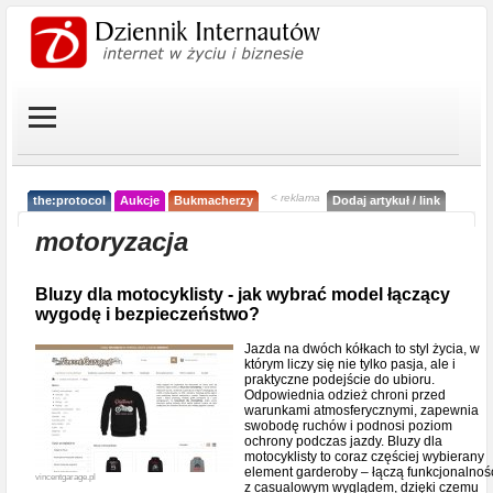
< reklama
the:protocol
Aukcje
Bukmacherzy
Dodaj artykuł / link
motoryzacja
Bluzy dla motocyklisty - jak wybrać model łączący
wygodę i bezpieczeństwo?
Jazda na dwóch kółkach to styl życia, w
którym liczy się nie tylko pasja, ale i
praktyczne podejście do ubioru.
Odpowiednia odzież chroni przed
warunkami atmosferycznymi, zapewnia
swobodę ruchów i podnosi poziom
ochrony podczas jazdy. Bluzy dla
motocyklisty to coraz częściej wybierany
element garderoby – łączą funkcjonalnoś
vincentgarage.pl
z casualowym wyglądem, dzięki czemu