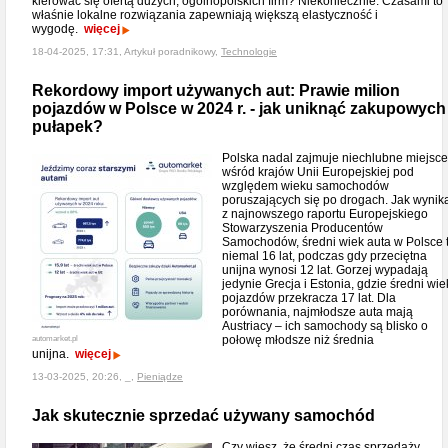
kierować się ofertą dużych, ogólnopolskich firm? Niekoniecznie. Czasami to
właśnie lokalne rozwiązania zapewniają większą elastyczność i
wygodę.
więcej
18-04-2025, 17:31, Artykuł poradnikowy,
Technologie
Rekordowy import używanych aut: Prawie milion
pojazdów w Polsce w 2024 r. - jak uniknąć zakupowych
pułapek?
Polska nadal zajmuje niechlubne miejsce
wśród krajów Unii Europejskiej pod
względem wieku samochodów
poruszających się po drogach. Jak wynik
z najnowszego raportu Europejskiego
Stowarzyszenia Producentów
Samochodów, średni wiek auta w Polsce 
niemal 16 lat, podczas gdy przeciętna
unijna wynosi 12 lat. Gorzej wypadają
jedynie Grecja i Estonia, gdzie średni wie
pojazdów przekracza 17 lat. Dla
porównania, najmłodsze auta mają
Austriacy – ich samochody są blisko o
połowę młodsze niż średnia
automarket.pl
unijna.
więcej
13-03-2025, 20:26, _,
Pieniądze
Jak skutecznie sprzedać używany samochód
Czy wiesz, że średni czas sprzedaży