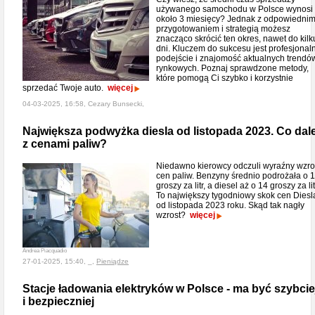
używanego samochodu w Polsce wynosi
około 3 miesięcy? Jednak z odpowiedni
przygotowaniem i strategią możesz
znacząco skrócić ten okres, nawet do kilk
dni. Kluczem do sukcesu jest profesjonal
podejście i znajomość aktualnych trendó
rynkowych. Poznaj sprawdzone metody,
które pomogą Ci szybko i korzystnie
sprzedać Twoje auto.
więcej
04-03-2025, 16:58, Cezary Bunsecki,
Największa podwyżka diesla od listopada 2023. Co dale
z cenami paliw?
Niedawno kierowcy odczuli wyraźny wzro
cen paliw. Benzyny średnio podrożała o 
groszy za litr, a diesel aż o 14 groszy za lit
To największy tygodniowy skok cen Diesl
od listopada 2023 roku. Skąd tak nagły
wzrost?
więcej
Andrea Piacquadio
27-01-2025, 15:40, _,
Pieniądze
Stacje ładowania elektryków w Polsce - ma być szybcie
i bezpieczniej