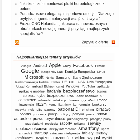
Jak skutecznie montować płotki herpetologiczne z
betonu
Ponadczasowa elegancja i sportowe emocje. Dlaczego
brytyjska legenda motoryzacji wciąż zachwyca?
Frezer CNC Holandia - jak praca na nowoczesnych
obrabiarkach nowej generacji przyciąga najlepszych
specjalistów?
Zapytaj o ofertę
Najpopularniejsze tematy artykułów
Apple
Facebook
Android
Allegro
Chiny
Firefox
Google
Komisja Europejska
Kaspersky Lab
Linux
Microsoft
Samsung
Stany Zjednoczone
Nokia
UE
USA
Unia Europejska
Telekomunikacja Polska
Twitter
UKE
Windows
Urząd Komunikacji Elektronicznej
YouTube
aplikacje
bezpieczeństwo
badania
aplikacje mobilne
biznes
cyberbezpieczeństwo
e-
cenzura
dane osobowe
commerce
iPhone
e-handel
edukacja
finanse
gry
iPad
kf12m
konkursy
inwestycje
komunikat firmy
konferencje
patronat DI
piractwo
p2p
muzyka
nols
patenty
phishing
prawa
podatki
policja
polityka
podcasty
politycy
praca
autorskie
prawo
prywatność
przedsiębiorcy
przegląd prasy
serwisy
raporty
przeglądarki
przejęcia
reklama
smartfony
społecznościowe
sklepy internetowe
spam
startupy
tablety
telefony
sprzedaż
sztuczna inteligencja
wygasl
urządzenia przenośne
wideo
komórkowe
wyniki