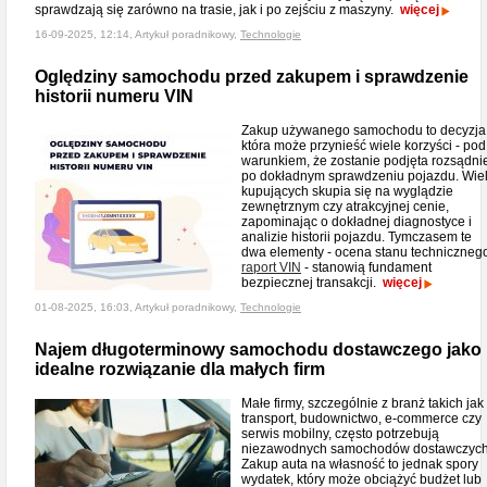
sprawdzają się zarówno na trasie, jak i po zejściu z maszyny.
więcej
16-09-2025, 12:14, Artykuł poradnikowy,
Technologie
Oględziny samochodu przed zakupem i sprawdzenie
historii numeru VIN
Zakup używanego samochodu to decyzja
która może przynieść wiele korzyści - pod
warunkiem, że zostanie podjęta rozsądnie
po dokładnym sprawdzeniu pojazdu. Wie
kupujących skupia się na wyglądzie
zewnętrznym czy atrakcyjnej cenie,
zapominając o dokładnej diagnostyce i
analizie historii pojazdu. Tymczasem te
dwa elementy - ocena stanu technicznego
raport VIN
- stanowią fundament
bezpiecznej transakcji.
więcej
01-08-2025, 16:03, Artykuł poradnikowy,
Technologie
Najem długoterminowy samochodu dostawczego jako
idealne rozwiązanie dla małych firm
Małe firmy, szczególnie z branż takich jak
transport, budownictwo, e-commerce czy
serwis mobilny, często potrzebują
niezawodnych samochodów dostawczych
Zakup auta na własność to jednak spory
wydatek, który może obciążyć budżet lub