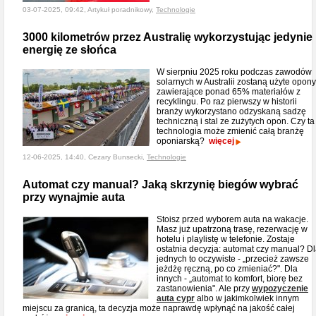
03-07-2025, 09:42, Artykuł poradnikowy,
Technologie
3000 kilometrów przez Australię wykorzystując jedynie
energię ze słońca
W sierpniu 2025 roku podczas zawodów
solarnych w Australii zostaną użyte opony
zawierające ponad 65% materiałów z
recyklingu. Po raz pierwszy w historii
branży wykorzystano odzyskaną sadzę
techniczną i stal ze zużytych opon. Czy ta
technologia może zmienić całą branżę
oponiarską?
więcej
12-06-2025, 14:40, Cezary Bunsecki,
Technologie
Automat czy manual? Jaką skrzynię biegów wybrać
przy wynajmie auta
Stoisz przed wyborem auta na wakacje.
Masz już upatrzoną trasę, rezerwację w
hotelu i playlistę w telefonie. Zostaje
ostatnia decyzja: automat czy manual? D
jednych to oczywiste - „przecież zawsze
jeżdżę ręczną, po co zmieniać?". Dla
innych - „automat to komfort, biorę bez
zastanowienia". Ale przy
wypozyczenie
auta сypr
albo w jakimkolwiek innym
miejscu za granicą, ta decyzja może naprawdę wpłynąć na jakość całej