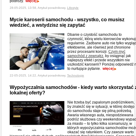
podróży.
więcej
28-05-2025, 13:58, Artykuł poradnikowy,
Lifestyle
Mycie karoserii samochodu - wszystko, co musisz
wiedzieć, a wstydzisz się zapytać
Dbanie o czystość samochodu to
czynność, którą wielu kierowców wykonu
regularnie. Zadbane auto nie tylko wyglą
efektownie, ale również jest chronione
przez procesami korozji.
Czym myć
samochód z zewnątrz
, by osiągnąć jak
najlepszy efekt i przede wszystkim nie
uszkodzić karoserii? Poniżej odpowiedź 
to nurtujące pytanie.
więcej
22-05-2025, 14:22, Artykuł poradnikowy,
Technologie
Wypożyczalnia samochodów - kiedy warto skorzystać 
lokalnej oferty?
Nie trzeba być zapalonym podróżnikiem,
by znaleźć się w sytuacji, w której dostęp
do samochodu staje się pilną potrzebą.
Awaria własnego auta, niespodziewana
podróż służbowa czy weekendowy wypa
za miasto – to tylko kilka scenariuszy, w
których wypożyczalnia samochodów moż
okazać się ratunkiem. Czy zawsze warto