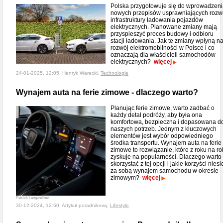
Polska przygotowuje się do wprowadzen
nowych przepisów usprawniających rozw
infrastruktury ładowania pojazdów
elektrycznych. Planowane zmiany mają
przyspieszyć proces budowy i odbioru
stacji ładowania. Jak te zmiany wpłyną n
rozwój elektromobilności w Polsce i co
oznaczają dla właścicieli samochodów
elektrycznych?
więcej
24-01-2025, 12:05, Henryk Warecki,
Technologie
Wynajem auta na ferie zimowe - dlaczego warto?
Planując ferie zimowe, warto zadbać o
każdy detal podróży, aby była ona
komfortowa, bezpieczna i dopasowana d
naszych potrzeb. Jednym z kluczowych
elementów jest wybór odpowiedniego
środka transportu. Wynajem auta na ferie
zimowe to rozwiązanie, które z roku na ro
zyskuje na popularności. Dlaczego warto
skorzystać z tej opcji i jakie korzyści niesi
za sobą wynajem samochodu w okresie
zimowym?
więcej
Patrick Langwallner
30-12-2024, 12:50, Artykuł poradnikowy,
Lifestyle