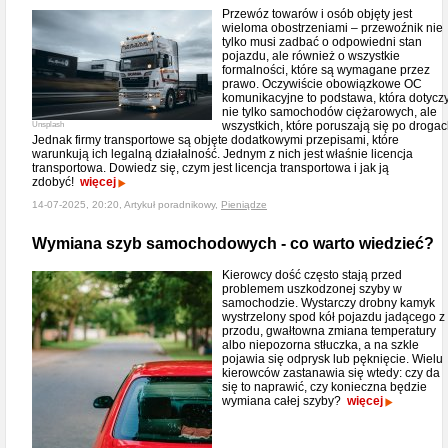
Przewóz towarów i osób objęty jest
wieloma obostrzeniami – przewoźnik nie
tylko musi zadbać o odpowiedni stan
pojazdu, ale również o wszystkie
formalności, które są wymagane przez
prawo. Oczywiście obowiązkowe OC
komunikacyjne to podstawa, która dotycz
nie tylko samochodów ciężarowych, ale
wszystkich, które poruszają się po drogac
Unsplash
Jednak firmy transportowe są objęte dodatkowymi przepisami, które
warunkują ich legalną działalność. Jednym z nich jest właśnie licencja
transportowa. Dowiedz się, czym jest licencja transportowa i jak ją
zdobyć!
więcej
14-07-2025, 20:20, Artykuł poradnikowy,
Pieniądze
Wymiana szyb samochodowych - co warto wiedzieć?
Kierowcy dość często stają przed
problemem uszkodzonej szyby w
samochodzie. Wystarczy drobny kamyk
wystrzelony spod kół pojazdu jadącego z
przodu, gwałtowna zmiana temperatury
albo niepozorna stłuczka, a na szkle
pojawia się odprysk lub pęknięcie. Wielu
kierowców zastanawia się wtedy: czy da
się to naprawić, czy konieczna będzie
wymiana całej szyby?
więcej