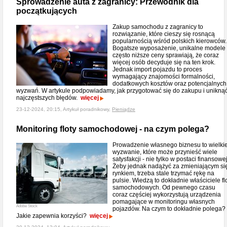
Sprowadzenie auta z zagranicy: Przewodnik dla
początkujących
Zakup samochodu z zagranicy to
rozwiązanie, które cieszy się rosnącą
popularnością wśród polskich kierowców.
Bogatsze wyposażenie, unikalne modele 
często niższe ceny sprawiają, że coraz
więcej osób decyduje się na ten krok.
Jednak import pojazdu to proces
wymagający znajomości formalności,
dodatkowych kosztów oraz potencjalnych
wyzwań. W artykule podpowiadamy, jak przygotować się do zakupu i unikną
najczęstszych błędów.
więcej
23-12-2024, 20:15, Artykuł poradnikowy,
Pieniądze
Monitoring floty samochodowej - na czym polega?
Prowadzenie własnego biznesu to wielki
wyzwanie, które może przynieść wiele
satysfakcji - nie tylko w postaci finansowej
Żeby jednak nadążyć za zmieniającym si
rynkiem, trzeba stale trzymać rękę na
pulsie. Wiedzą to dokładnie właściciele fl
samochodowych. Od pewnego czasu
coraz częściej wykorzystują urządzenia
pomagające w monitoringu własnych
Adobe Stock
pojazdów. Na czym to dokładnie polega?
Jakie zapewnia korzyści?
więcej