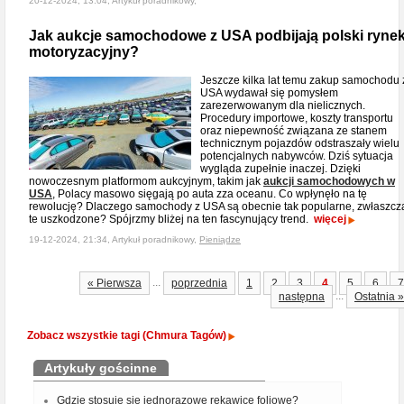
20-12-2024, 13:04, Artykuł poradnikowy,
Jak aukcje samochodowe z USA podbijają polski ryne
motoryzacyjny?
Jeszcze kilka lat temu zakup samochodu 
USA wydawał się pomysłem
zarezerwowanym dla nielicznych.
Procedury importowe, koszty transportu
oraz niepewność związana ze stanem
technicznym pojazdów odstraszały wielu
potencjalnych nabywców. Dziś sytuacja
wygląda zupełnie inaczej. Dzięki
nowoczesnym platformom aukcyjnym, takim jak
aukcji samochodowych w
USA
, Polacy masowo sięgają po auta zza oceanu. Co wpłynęło na tę
rewolucję? Dlaczego samochody z USA są obecnie tak popularne, zwłaszcz
te uszkodzone? Spójrzmy bliżej na ten fascynujący trend.
więcej
19-12-2024, 21:34, Artykuł poradnikowy,
Pieniądze
...
« Pierwsza
poprzednia
1
2
3
4
5
6
7
...
następna
Ostatnia »
Zobacz wszystkie tagi (Chmura Tagów)
Artykuły gościnne
Gdzie stosuje się jednorazowe rękawice foliowe?