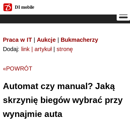
DI mobile
DI mobile
Praca w IT
|
Aukcje
|
Bukmacherzy
Dodaj:
link | artykuł
|
stronę
«POWRÓT
Automat czy manual? Jaką
skrzynię biegów wybrać przy
wynajmie auta