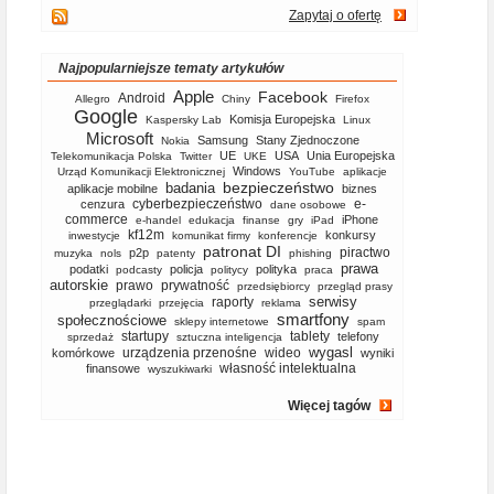
Zapytaj o ofertę
Najpopularniejsze tematy artykułów
Apple
Facebook
Android
Allegro
Chiny
Firefox
Google
Komisja Europejska
Kaspersky Lab
Linux
Microsoft
Samsung
Stany Zjednoczone
Nokia
UE
USA
Unia Europejska
Telekomunikacja Polska
Twitter
UKE
Windows
Urząd Komunikacji Elektronicznej
YouTube
aplikacje
bezpieczeństwo
badania
aplikacje mobilne
biznes
cyberbezpieczeństwo
e-
cenzura
dane osobowe
commerce
iPhone
e-handel
edukacja
finanse
gry
iPad
kf12m
konkursy
inwestycje
komunikat firmy
konferencje
patronat DI
piractwo
p2p
muzyka
nols
patenty
phishing
prawa
podatki
policja
polityka
podcasty
politycy
praca
autorskie
prawo
prywatność
przedsiębiorcy
przegląd prasy
serwisy
raporty
przeglądarki
przejęcia
reklama
smartfony
społecznościowe
sklepy internetowe
spam
startupy
tablety
telefony
sprzedaż
sztuczna inteligencja
wygasl
urządzenia przenośne
wideo
komórkowe
wyniki
własność intelektualna
finansowe
wyszukiwarki
Więcej tagów