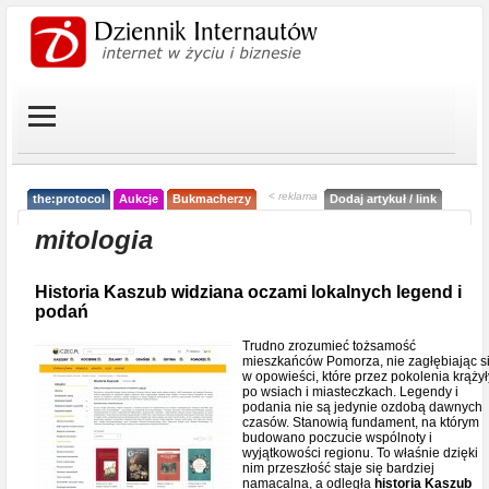
< reklama
the:protocol
Aukcje
Bukmacherzy
Dodaj artykuł / link
mitologia
Historia Kaszub widziana oczami lokalnych legend i
podań
Trudno zrozumieć tożsamość
mieszkańców Pomorza, nie zagłębiając s
w opowieści, które przez pokolenia krążył
po wsiach i miasteczkach. Legendy i
podania nie są jedynie ozdobą dawnych
czasów. Stanowią fundament, na którym
budowano poczucie wspólnoty i
wyjątkowości regionu. To właśnie dzięki
nim przeszłość staje się bardziej
namacalna, a odległa
historia Kaszub