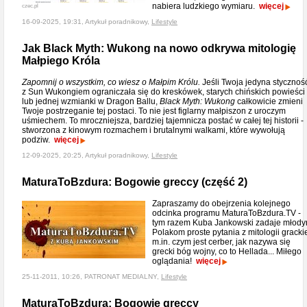
nabiera ludzkiego wymiaru.
więcej
czec.pl
16-09-2025, 19:31, Artykuł poradnikowy,
Lifestyle
Jak Black Myth: Wukong na nowo odkrywa mitologię
Małpiego Króla
Zapomnij o wszystkim, co wiesz o Małpim Królu.
Jeśli Twoja jedyna stycznoś
z Sun Wukongiem ograniczała się do kreskówek, starych chińskich powieści
lub jednej wzmianki w Dragon Ballu,
Black Myth: Wukong
całkowicie zmieni
Twoje postrzeganie tej postaci. To nie jest figlarny małpiszon z uroczym
uśmiechem. To mroczniejsza, bardziej tajemnicza postać w całej tej historii -
stworzona z kinowym rozmachem i brutalnymi walkami, które wywołują
podziw.
więcej
12-09-2025, 20:25, Artykuł poradnikowy,
Lifestyle
MaturaToBzdura: Bogowie greccy (część 2)
Zapraszamy do obejrzenia kolejnego
odcinka programu MaturaToBzdura.TV -
tym razem Kuba Jankowski zadaje młod
Polakom proste pytania z mitologii grackie
m.in. czym jest cerber, jak nazywa się
grecki bóg wojny, co to Hellada... Miłego
oglądania!
więcej
25-11-2011, 10:26, PATRONAT MEDIALNY,
Lifestyle
MaturaToBzdura: Bogowie greccy