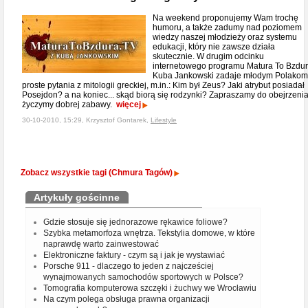
Na weekend proponujemy Wam trochę
humoru, a także zadumy nad poziomem
wiedzy naszej młodzieży oraz systemu
edukacji, który nie zawsze działa
skutecznie. W drugim odcinku
internetowego programu Matura To Bzdu
Kuba Jankowski zadaje młodym Polakom
proste pytania z mitologii greckiej, m.in.: Kim był Zeus? Jaki atrybut posiadał
Posejdon? a na koniec... skąd biorą się rodzynki? Zapraszamy do obejrzenia
życzymy dobrej zabawy.
więcej
30-10-2010, 15:29, Krzysztof Gontarek,
Lifestyle
Zobacz wszystkie tagi (Chmura Tagów)
Artykuły gościnne
Gdzie stosuje się jednorazowe rękawice foliowe?
Szybka metamorfoza wnętrza. Tekstylia domowe, w które
naprawdę warto zainwestować
Elektroniczne faktury - czym są i jak je wystawiać
Porsche 911 - dlaczego to jeden z najcześciej
wynajmowanych samochodów sportowych w Polsce?
Tomografia komputerowa szczęki i żuchwy we Wrocławiu
Na czym polega obsługa prawna organizacji