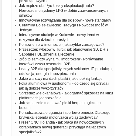
pozarządowych?
Jak mądrze obniżyć koszty eksploatacji auta?
Nowoczesne systemy LPG w dobie zaawansowanych
silników
Innowacyjne rozwiązania dla sklepów - nowe standardy
Ceramika Bolesławiecka: Tradycja i Nowoczesność w
Jednym
Interaktywne atrakcje w Krakowie - nowy trend w
rozrywce dla dzieci i dorosłych
Pomówienie w internecie - jak szybko zareagować?
Przeszczep włosów w Turcji: jak planowanie 3D, DHI i
Sapphire FUE zmieniają leczenie
Zrób to sam czy wynajmij infobrokera? Porównanie
kosztów i czasu researchu B2B
Leady B2B dla specjalistycznych sektorów: IT, produkcja,
edukacja, energia i ubezpieczenia
Jakie warstwy ma dach płaski i jakie pełnią funkcje
Folia aluminiowa w gastronomii - do czego się przyda i
jak ją dobrze wykorzystać?
Sprzedaż wielokanałowa - jak ogarnąć sprzedaż na kilku
platformach jednocześnie
Jak skutecznie montować płotki herpetologiczne z
betonu
Ponadczasowa elegancja i sportowe emocje. Dlaczego
brytyjska legenda motoryzacji wciąż zachwyca?
Frezer CNC Holandia - jak praca na nowoczesnych
obrabiarkach nowej generacji przyciąga najlepszych
specjalistów?