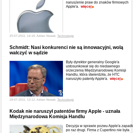
naruszenie praw do znaków firmowych
Apple'a.
więcej
25-07-2011, 14:16, Adrian Nowak,
Technologie
Schmidt: Nasi konkurenci nie są innowacyjni, wolą
walczyć w sądzie
Były dyrektor generalny Google'a
ustosunkował się do niedawnego
orzeczenia Międzynarodowej Komisji
Handlu, która stwierdziła, że HTC
naruszyło patenty Apple'a.
więcej
19-07-2011, 13:12, Adrian Nowak,
Technologie
Kodak nie naruszył patentów firmy Apple - uznała
Międzynarodowa Komisja Handlu
Decyzja w sprawie pozwu Apple'a zapadł
po raz drugi. Firma z Cupertino nie była