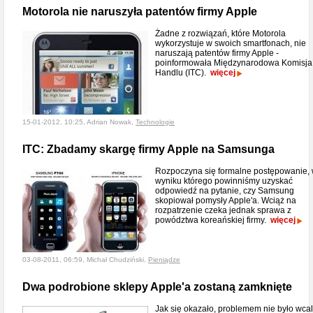
Motorola nie naruszyła patentów firmy Apple
Żadne z rozwiązań, które Motorola
wykorzystuje w swoich smartfonach, nie
naruszają patentów firmy Apple -
poinformowała Międzynarodowa Komisja
Handlu (ITC).
więcej
15-01-2012, 10:25, Adrian Nowak,
Technologie
ITC: Zbadamy skargę firmy Apple na Samsunga
Rozpoczyna się formalne postępowanie,
wyniku którego powinniśmy uzyskać
odpowiedź na pytanie, czy Samsung
skopiował pomysły Apple'a. Wciąż na
rozpatrzenie czeka jednak sprawa z
powództwa koreańskiej firmy.
więcej
03-08-2011, 06:59, Michał Chudziński,
Pieniądze
Dwa podrobione sklepy Apple'a zostaną zamknięte
Jak się okazało, problemem nie było wca