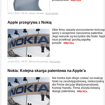
producentów.
więcej
18-07-2011, 09:54, Adrian Nowak,
Technologie
Apple przegrywa z Nokią
Obie firmy zawarły porozumienie kończą
spory o wzajemne naruszenia patentów.
Jego warunki są korzystne dla Nokii. App
musi przełknąć gorzką pigułkę
porażki.
więcej
Tjeerd / CC
15-06-2011, 06:52, Michał Chudziński,
Pieniądze
Nokia: Kolejna skarga patentowa na Apple'a
Nie trzeba było długo czekać na reakcję
Nokii na zeszłotygodniową, niekorzystną
dla Finów decyzję Międzynarodowej
Komisji Handlu. Firma złożyła kolejną
skargę patentową.
więcej