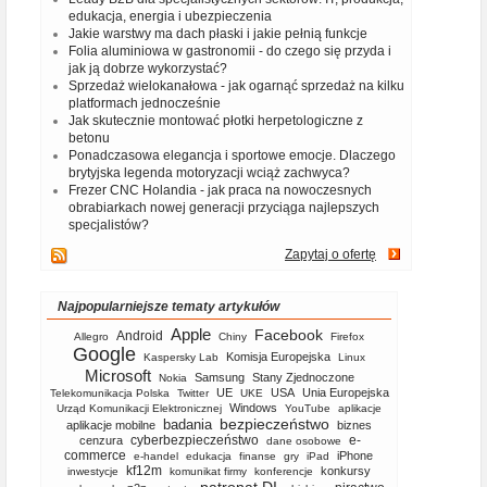
edukacja, energia i ubezpieczenia
Jakie warstwy ma dach płaski i jakie pełnią funkcje
Folia aluminiowa w gastronomii - do czego się przyda i
jak ją dobrze wykorzystać?
Sprzedaż wielokanałowa - jak ogarnąć sprzedaż na kilku
platformach jednocześnie
Jak skutecznie montować płotki herpetologiczne z
betonu
Ponadczasowa elegancja i sportowe emocje. Dlaczego
brytyjska legenda motoryzacji wciąż zachwyca?
Frezer CNC Holandia - jak praca na nowoczesnych
obrabiarkach nowej generacji przyciąga najlepszych
specjalistów?
Zapytaj o ofertę
Najpopularniejsze tematy artykułów
Apple
Facebook
Android
Allegro
Chiny
Firefox
Google
Komisja Europejska
Kaspersky Lab
Linux
Microsoft
Samsung
Stany Zjednoczone
Nokia
UE
USA
Unia Europejska
Telekomunikacja Polska
Twitter
UKE
Windows
Urząd Komunikacji Elektronicznej
YouTube
aplikacje
bezpieczeństwo
badania
aplikacje mobilne
biznes
cyberbezpieczeństwo
e-
cenzura
dane osobowe
commerce
iPhone
e-handel
edukacja
finanse
gry
iPad
kf12m
konkursy
inwestycje
komunikat firmy
konferencje