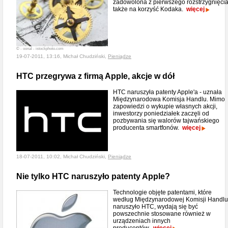
zadowolona z pierwszego rozstrzygnięcia
także na korzyść Kodaka.
więcej
© - oonal - istockphoto.com
19-07-2011, 13:16, Michał Chudziński,
Pieniądze
HTC przegrywa z firmą Apple, akcje w dół
HTC naruszyła patenty Apple'a - uznała
Międzynarodowa Komisja Handlu. Mimo
zapowiedzi o wykupie własnych akcji,
inwestorzy poniedziałek zaczęli od
pozbywania się walorów tajwańskiego
producenta smartfonów.
więcej
18-07-2011, 10:02, Michał Chudziński,
Pieniądze
Nie tylko HTC naruszyło patenty Apple?
Technologie objęte patentami, które
według Międzynarodowej Komisji Handlu
naruszyło HTC, wydają się być
powszechnie stosowane również w
urządzeniach innych