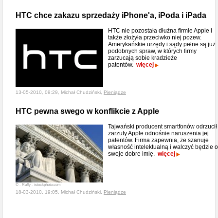
HTC chce zakazu sprzedaży iPhone'a, iPoda i iPada
HTC nie pozostała dłużna firmie Apple i
także złożyła przeciwko niej pozew.
Amerykańskie urzędy i sądy pełne są już
podobnych spraw, w których firmy
zarzucają sobie kradzieże
patentów.
więcej
13-05-2010, 09:29, Michał Chudziński,
Pieniądze
HTC pewna swego w konflikcie z Apple
Tajwański producent smartfonów odrzucił
zarzuty Apple odnośnie naruszenia jej
patentów. Firma zapewnia, że szanuje
własność intelektualną i walczyć będzie o
swoje dobre imię.
więcej
© - Raffy - istockphoto.com
18-03-2010, 19:05, Michał Chudziński,
Pieniądze