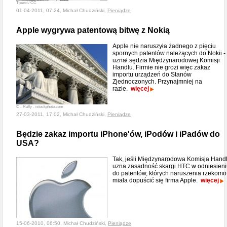
Tjeerd / CC
01-04-2011, 07:24, Michał Chudziński,
Pieniądze
Apple wygrywa patentową bitwę z Nokią
Apple nie naruszyła żadnego z pięciu
spornych patentów należących do Nokii -
uznał sędzia Międzynarodowej Komisji
Handlu. Firmie nie grozi więc zakaz
importu urządzeń do Stanów
Zjednoczonych. Przynajmniej na
razie.
więcej
© - Raffy - istockphoto.com
27-03-2011, 17:02, Michał Chudziński,
Pieniądze
Będzie zakaz importu iPhone'ów, iPodów i iPadów do
USA?
Tak, jeśli Międzynarodowa Komisja Hand
uzna zasadność skargi HTC w odniesien
do patentów, których naruszenia rzekomo
miała dopuścić się firma Apple.
więcej
15-06-2010, 06:50, Michał Chudziński,
Pieniądze