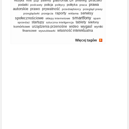
patronat DI
piractwo
p2p
muzyka
nols
patenty
phishing
prawa
podatki
policja
polityka
podcasty
politycy
praca
autorskie
prawo
prywatność
przedsiębiorcy
przegląd prasy
serwisy
raporty
przeglądarki
przejęcia
reklama
smartfony
społecznościowe
sklepy internetowe
spam
startupy
tablety
telefony
sprzedaż
sztuczna inteligencja
wygasl
urządzenia przenośne
wideo
komórkowe
wyniki
własność intelektualna
finansowe
wyszukiwarki
Więcej tagów