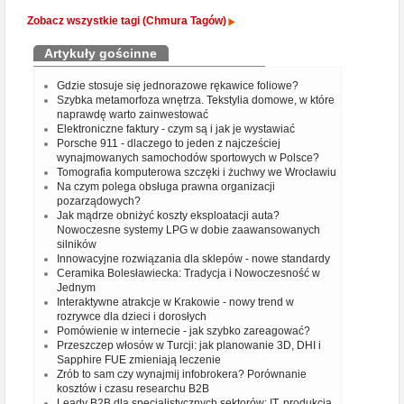
Zobacz wszystkie tagi (Chmura Tagów)
Artykuły gościnne
Gdzie stosuje się jednorazowe rękawice foliowe?
Szybka metamorfoza wnętrza. Tekstylia domowe, w które
naprawdę warto zainwestować
Elektroniczne faktury - czym są i jak je wystawiać
Porsche 911 - dlaczego to jeden z najcześciej
wynajmowanych samochodów sportowych w Polsce?
Tomografia komputerowa szczęki i żuchwy we Wrocławiu
Na czym polega obsługa prawna organizacji
pozarządowych?
Jak mądrze obniżyć koszty eksploatacji auta?
Nowoczesne systemy LPG w dobie zaawansowanych
silników
Innowacyjne rozwiązania dla sklepów - nowe standardy
Ceramika Bolesławiecka: Tradycja i Nowoczesność w
Jednym
Interaktywne atrakcje w Krakowie - nowy trend w
rozrywce dla dzieci i dorosłych
Pomówienie w internecie - jak szybko zareagować?
Przeszczep włosów w Turcji: jak planowanie 3D, DHI i
Sapphire FUE zmieniają leczenie
Zrób to sam czy wynajmij infobrokera? Porównanie
kosztów i czasu researchu B2B
Leady B2B dla specjalistycznych sektorów: IT, produkcja,