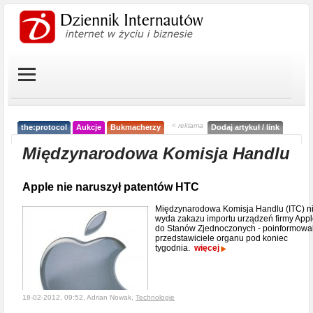
< reklama
the:protocol
Aukcje
Bukmacherzy
Dodaj artykuł / link
Międzynarodowa Komisja Handlu
Apple nie naruszył patentów HTC
Międzynarodowa Komisja Handlu (ITC) n
wyda zakazu importu urządzeń firmy App
do Stanów Zjednoczonych - poinformowal
przedstawiciele organu pod koniec
tygodnia.
więcej
18-02-2012, 09:52, Adrian Nowak,
Technologie