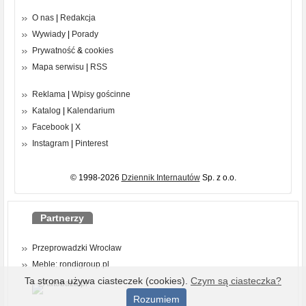
O nas
|
Redakcja
Wywiady
|
Porady
Prywatność
&
cookies
Mapa serwisu
|
RSS
Reklama
|
Wpisy gościnne
Katalog
|
Kalendarium
Facebook
|
X
Instagram
|
Pinterest
© 1998-2026
Dziennik Internautów
Sp. z o.o.
Partnerzy
Przeprowadzki Wrocław
Meble: rondigroup.pl
Ta strona używa ciasteczek (cookies).
Czym są ciasteczka?
Rozumiem