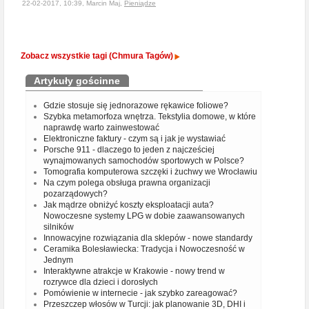
22-02-2017, 10:39, Marcin Maj,
Pieniądze
Zobacz wszystkie tagi (Chmura Tagów)
Artykuły gościnne
Gdzie stosuje się jednorazowe rękawice foliowe?
Szybka metamorfoza wnętrza. Tekstylia domowe, w które
naprawdę warto zainwestować
Elektroniczne faktury - czym są i jak je wystawiać
Porsche 911 - dlaczego to jeden z najcześciej
wynajmowanych samochodów sportowych w Polsce?
Tomografia komputerowa szczęki i żuchwy we Wrocławiu
Na czym polega obsługa prawna organizacji
pozarządowych?
Jak mądrze obniżyć koszty eksploatacji auta?
Nowoczesne systemy LPG w dobie zaawansowanych
silników
Innowacyjne rozwiązania dla sklepów - nowe standardy
Ceramika Bolesławiecka: Tradycja i Nowoczesność w
Jednym
Interaktywne atrakcje w Krakowie - nowy trend w
rozrywce dla dzieci i dorosłych
Pomówienie w internecie - jak szybko zareagować?
Przeszczep włosów w Turcji: jak planowanie 3D, DHI i