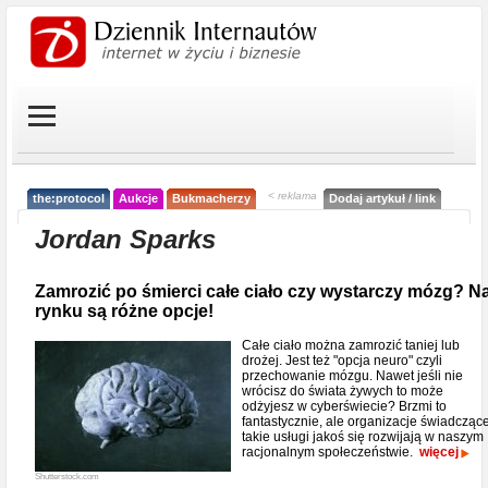
< reklama
the:protocol
Aukcje
Bukmacherzy
Dodaj artykuł / link
Jordan Sparks
Zamrozić po śmierci całe ciało czy wystarczy mózg? N
rynku są różne opcje!
Całe ciało można zamrozić taniej lub
drożej. Jest też "opcja neuro" czyli
przechowanie mózgu. Nawet jeśli nie
wrócisz do świata żywych to może
odżyjesz w cyberświecie? Brzmi to
fantastycznie, ale organizacje świadcząc
takie usługi jakoś się rozwijają w naszym
racjonalnym społeczeństwie.
więcej
Shutterstock.com