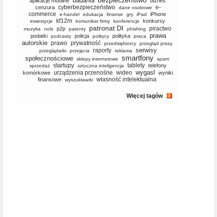
bezpieczeństwo
badania
aplikacje mobilne
biznes
cyberbezpieczeństwo
e-
cenzura
dane osobowe
commerce
iPhone
e-handel
edukacja
finanse
gry
iPad
kf12m
konkursy
inwestycje
komunikat firmy
konferencje
patronat DI
piractwo
p2p
muzyka
nols
patenty
phishing
prawa
podatki
policja
polityka
podcasty
politycy
praca
autorskie
prawo
prywatność
przedsiębiorcy
przegląd prasy
serwisy
raporty
przeglądarki
przejęcia
reklama
smartfony
społecznościowe
sklepy internetowe
spam
startupy
tablety
telefony
sprzedaż
sztuczna inteligencja
wygasl
urządzenia przenośne
wideo
komórkowe
wyniki
własność intelektualna
finansowe
wyszukiwarki
Więcej tagów