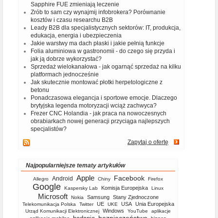
Sapphire FUE zmieniają leczenie
Zrób to sam czy wynajmij infobrokera? Porównanie
kosztów i czasu researchu B2B
Leady B2B dla specjalistycznych sektorów: IT, produkcja,
edukacja, energia i ubezpieczenia
Jakie warstwy ma dach płaski i jakie pełnią funkcje
Folia aluminiowa w gastronomii - do czego się przyda i
jak ją dobrze wykorzystać?
Sprzedaż wielokanałowa - jak ogarnąć sprzedaż na kilku
platformach jednocześnie
Jak skutecznie montować płotki herpetologiczne z
betonu
Ponadczasowa elegancja i sportowe emocje. Dlaczego
brytyjska legenda motoryzacji wciąż zachwyca?
Frezer CNC Holandia - jak praca na nowoczesnych
obrabiarkach nowej generacji przyciąga najlepszych
specjalistów?
Zapytaj o ofertę
Najpopularniejsze tematy artykułów
Apple
Facebook
Android
Allegro
Chiny
Firefox
Google
Komisja Europejska
Kaspersky Lab
Linux
Microsoft
Samsung
Stany Zjednoczone
Nokia
UE
USA
Unia Europejska
Telekomunikacja Polska
Twitter
UKE
Windows
Urząd Komunikacji Elektronicznej
YouTube
aplikacje