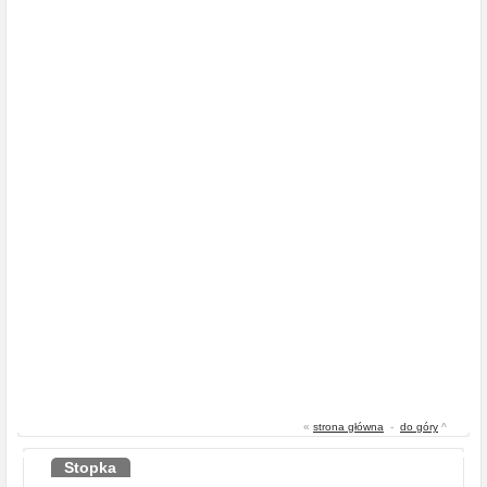
«
strona główna
-
do góry
^
Stopka