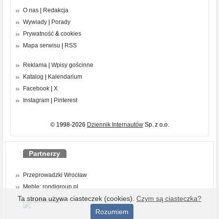
O nas
|
Redakcja
Wywiady
|
Porady
Prywatność
&
cookies
Mapa serwisu
|
RSS
Reklama
|
Wpisy gościnne
Katalog
|
Kalendarium
Facebook
|
X
Instagram
|
Pinterest
© 1998-2026
Dziennik Internautów
Sp. z o.o.
Partnerzy
Przeprowadzki Wrocław
Meble: rondigroup.pl
Ta strona używa ciasteczek (cookies).
Czym są ciasteczka?
Rozumiem