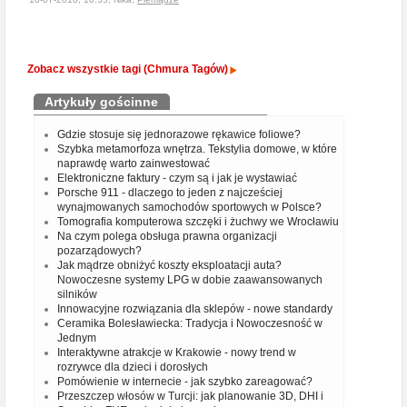
Zobacz wszystkie tagi (Chmura Tagów)
Artykuły gościnne
Gdzie stosuje się jednorazowe rękawice foliowe?
Szybka metamorfoza wnętrza. Tekstylia domowe, w które
naprawdę warto zainwestować
Elektroniczne faktury - czym są i jak je wystawiać
Porsche 911 - dlaczego to jeden z najcześciej
wynajmowanych samochodów sportowych w Polsce?
Tomografia komputerowa szczęki i żuchwy we Wrocławiu
Na czym polega obsługa prawna organizacji
pozarządowych?
Jak mądrze obniżyć koszty eksploatacji auta?
Nowoczesne systemy LPG w dobie zaawansowanych
silników
Innowacyjne rozwiązania dla sklepów - nowe standardy
Ceramika Bolesławiecka: Tradycja i Nowoczesność w
Jednym
Interaktywne atrakcje w Krakowie - nowy trend w
rozrywce dla dzieci i dorosłych
Pomówienie w internecie - jak szybko zareagować?
Przeszczep włosów w Turcji: jak planowanie 3D, DHI i