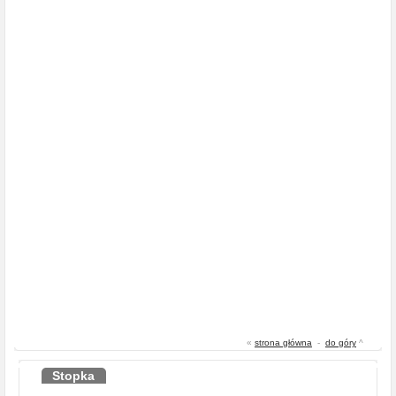
«
strona główna
-
do góry
^
Stopka