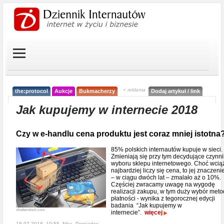
< reklama
the:protocol
Aukcje
Bukmacherzy
Dodaj artykuł / link
Jak kupujemy w internecie 2018
Czy w e-handlu cena produktu jest coraz mniej istotna
85% polskich internautów kupuje w sieci.
Zmieniają się przy tym decydujące czynni
wyboru sklepu internetowego. Choć wcią
najbardziej liczy się cena, to jej znaczeni
– w ciągu dwóch lat – zmalało aż o 10%.
Częściej zwracamy uwagę na wygodę
realizacji zakupu, w tym duży wybór meto
płatności - wynika z tegorocznej edycji
badania “Jak kupujemy w
shutterstock.com
internecie”.
więcej
18-07-2018, 10:55, Nika,
Pieniądze