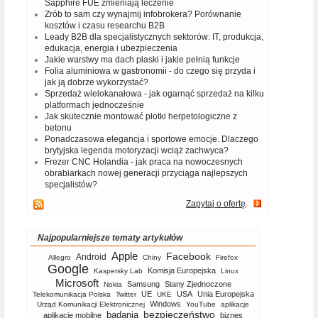
Sapphire FUE zmieniają leczenie
Zrób to sam czy wynajmij infobrokera? Porównanie
kosztów i czasu researchu B2B
Leady B2B dla specjalistycznych sektorów: IT, produkcja,
edukacja, energia i ubezpieczenia
Jakie warstwy ma dach płaski i jakie pełnią funkcje
Folia aluminiowa w gastronomii - do czego się przyda i
jak ją dobrze wykorzystać?
Sprzedaż wielokanałowa - jak ogarnąć sprzedaż na kilku
platformach jednocześnie
Jak skutecznie montować płotki herpetologiczne z
betonu
Ponadczasowa elegancja i sportowe emocje. Dlaczego
brytyjska legenda motoryzacji wciąż zachwyca?
Frezer CNC Holandia - jak praca na nowoczesnych
obrabiarkach nowej generacji przyciąga najlepszych
specjalistów?
Zapytaj o ofertę
Najpopularniejsze tematy artykułów
Apple
Facebook
Android
Allegro
Chiny
Firefox
Google
Komisja Europejska
Kaspersky Lab
Linux
Microsoft
Samsung
Stany Zjednoczone
Nokia
UE
USA
Unia Europejska
Telekomunikacja Polska
Twitter
UKE
Windows
Urząd Komunikacji Elektronicznej
YouTube
aplikacje
bezpieczeństwo
badania
aplikacje mobilne
biznes