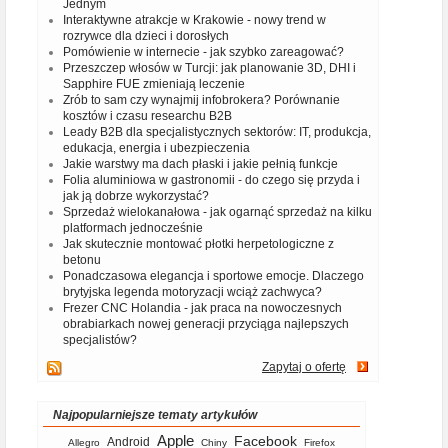
Jednym
Interaktywne atrakcje w Krakowie - nowy trend w
rozrywce dla dzieci i dorosłych
Pomówienie w internecie - jak szybko zareagować?
Przeszczep włosów w Turcji: jak planowanie 3D, DHI i
Sapphire FUE zmieniają leczenie
Zrób to sam czy wynajmij infobrokera? Porównanie
kosztów i czasu researchu B2B
Leady B2B dla specjalistycznych sektorów: IT, produkcja,
edukacja, energia i ubezpieczenia
Jakie warstwy ma dach płaski i jakie pełnią funkcje
Folia aluminiowa w gastronomii - do czego się przyda i
jak ją dobrze wykorzystać?
Sprzedaż wielokanałowa - jak ogarnąć sprzedaż na kilku
platformach jednocześnie
Jak skutecznie montować płotki herpetologiczne z
betonu
Ponadczasowa elegancja i sportowe emocje. Dlaczego
brytyjska legenda motoryzacji wciąż zachwyca?
Frezer CNC Holandia - jak praca na nowoczesnych
obrabiarkach nowej generacji przyciąga najlepszych
specjalistów?
Zapytaj o ofertę
Najpopularniejsze tematy artykułów
Apple
Facebook
Android
Allegro
Chiny
Firefox