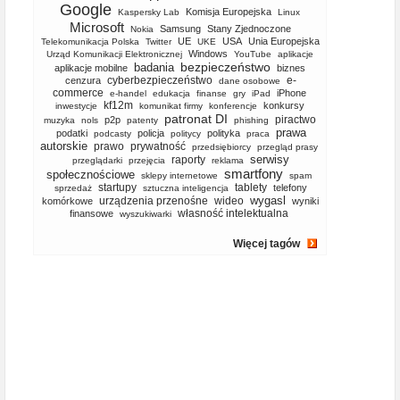
Google
Komisja Europejska
Kaspersky Lab
Linux
Microsoft
Samsung
Stany Zjednoczone
Nokia
UE
USA
Unia Europejska
Telekomunikacja Polska
Twitter
UKE
Windows
Urząd Komunikacji Elektronicznej
YouTube
aplikacje
bezpieczeństwo
badania
aplikacje mobilne
biznes
cyberbezpieczeństwo
e-
cenzura
dane osobowe
commerce
iPhone
e-handel
edukacja
finanse
gry
iPad
kf12m
konkursy
inwestycje
komunikat firmy
konferencje
patronat DI
piractwo
p2p
muzyka
nols
patenty
phishing
prawa
podatki
policja
polityka
podcasty
politycy
praca
autorskie
prawo
prywatność
przedsiębiorcy
przegląd prasy
serwisy
raporty
przeglądarki
przejęcia
reklama
smartfony
społecznościowe
sklepy internetowe
spam
startupy
tablety
telefony
sprzedaż
sztuczna inteligencja
wygasl
urządzenia przenośne
wideo
komórkowe
wyniki
własność intelektualna
finansowe
wyszukiwarki
Więcej tagów