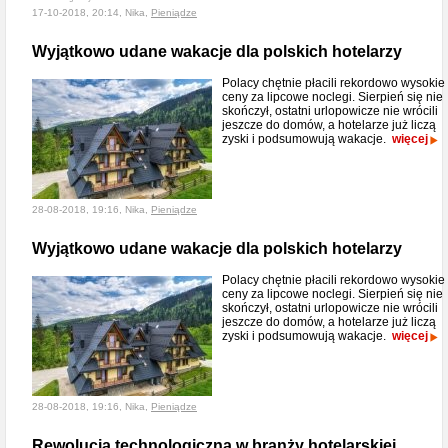
17-10-2018, 20:14, Nika,
Pieniądze
Wyjątkowo udane wakacje dla polskich hotelarzy
Polacy chętnie płacili rekordowo wysokie
ceny za lipcowe noclegi. Sierpień się nie
skończył, ostatni urlopowicze nie wrócili
jeszcze do domów, a hotelarze już liczą
zyski i podsumowują wakacje.
więcej
28-08-2018, 19:16, Nika,
Pieniądze
Wyjątkowo udane wakacje dla polskich hotelarzy
Polacy chętnie płacili rekordowo wysokie
ceny za lipcowe noclegi. Sierpień się nie
skończył, ostatni urlopowicze nie wrócili
jeszcze do domów, a hotelarze już liczą
zyski i podsumowują wakacje.
więcej
28-08-2018, 19:16, Nika,
Pieniądze
Rewolucja technologiczna w branży hotelarskiej