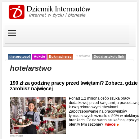
< reklama
the:protocol
Aukcje
Bukmacherzy
Dodaj artykuł / link
hotelarstwo
190 zł za godzinę pracy przed świętami? Zobacz, gdzie
zarobisz najwięcej
Ponad 1,2 miliona osób szuka pracy
dodatkowej przed świętami, a pracodawc
kuszą rekordowymi stawkami.
Zapotrzebowanie na pracowników
tymczasowych wzrosło o 50% w niektóry
branżach. Gdzie warto szukać najlepszyc
ofert w tym sezonie?
więcej
getty images