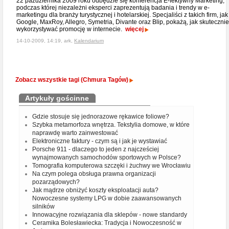
22 października 2009 roku odbędzie się konferencja E-fektywny Marketing,
podczas której niezależni eksperci zaprezentują badania i trendy w e-
marketingu dla branży turystycznej i hotelarskiej. Specjaliści z takich firm, jak
Google, MaxRoy, Allegro, Symetria, Divante oraz Blip, pokażą, jak skutecznie
wykorzystywać promocję w internecie.
więcej
14-10-2009, 14:19, ark,
Kalendarium
Zobacz wszystkie tagi (Chmura Tagów)
Artykuły gościnne
Gdzie stosuje się jednorazowe rękawice foliowe?
Szybka metamorfoza wnętrza. Tekstylia domowe, w które
naprawdę warto zainwestować
Elektroniczne faktury - czym są i jak je wystawiać
Porsche 911 - dlaczego to jeden z najcześciej
wynajmowanych samochodów sportowych w Polsce?
Tomografia komputerowa szczęki i żuchwy we Wrocławiu
Na czym polega obsługa prawna organizacji
pozarządowych?
Jak mądrze obniżyć koszty eksploatacji auta?
Nowoczesne systemy LPG w dobie zaawansowanych
silników
Innowacyjne rozwiązania dla sklepów - nowe standardy
Ceramika Bolesławiecka: Tradycja i Nowoczesność w