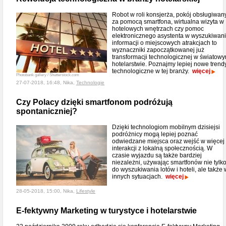
Robot w roli konsjerża, pokój obsługiwan
za pomocą smartfona, wirtualna wizyta w
hotelowych wnętrzach czy pomoc
elektronicznego asystenta w wyszukiwan
informacji o miejscowych atrakcjach to
wyznaczniki zapoczątkowanej już
transformacji technologicznej w światow
hotelarstwie. Poznajmy lepiej nowe trend
technologiczne w tej branży.
więcej
Photobank gallery / Shutterstock.com
27-07-2018, 16:48, Nika,
Technologie
Czy Polacy dzięki smartfonom podróżują
spontaniczniej?
Dzięki technologiom mobilnym dzisiejsi
podróżnicy mogą lepiej poznać
odwiedzane miejsca oraz wejść w więcej
interakcji z lokalną społecznością. W
czasie wyjazdu są także bardziej
niezależni, używając smartfonów nie tylk
do wyszukiwania lotów i hoteli, ale także 
innych sytuacjach.
więcej
28-05-2018, 15:00, Nika,
Lifestyle
E-fektywny Marketing w turystyce i hotelarstwie