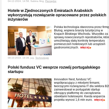
04-12-2024, 14:58, Sabina Iling,
Pieniądze
Hotele w Zjednoczonych Emiratach Arabskich
wykorzystują rozwiązanie opracowane przez polskich
inżynierów
Polska technologia stworzona przez firmę
Blulog, wspiera branżę turystyczną w
Krajach Bliskiego Wschodu. Wszystko za
sprawą nowoczesnych rejestratorów, któr
umożliwiają stałą kontrolę temperatury
pomieszczeń hotelowych lub urządzeń
gastronomicznych.
więcej
08-10-2019, 19:39, jug,
Technologie
Polski fundusz VC wesprze rozwój portugalskiego
startupu
Innovation Nest, fundusz VC
współpracujący z młodymi firmami,
tworzącymi rozwiązania IT dla sektora B2
zainwestował w portugalski startup
oferujący platformę do zarządzania
obiektami hotelowymi. Kwota wsparcia
projektu wynosi 1,6 mln euro.
więcej
Photobank gallery / Shutterstock.com