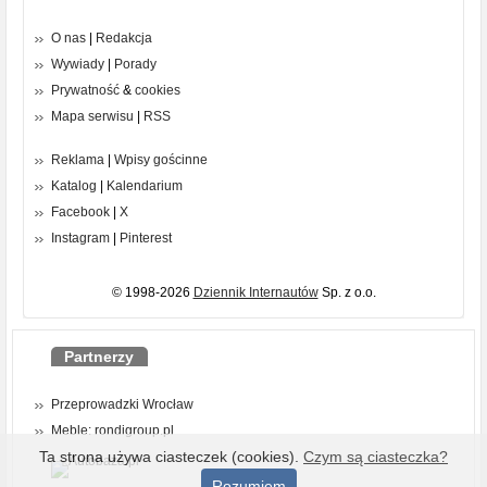
O nas
|
Redakcja
Wywiady
|
Porady
Prywatność
&
cookies
Mapa serwisu
|
RSS
Reklama
|
Wpisy gościnne
Katalog
|
Kalendarium
Facebook
|
X
Instagram
|
Pinterest
© 1998-2026
Dziennik Internautów
Sp. z o.o.
Partnerzy
Przeprowadzki Wrocław
Meble: rondigroup.pl
Ta strona używa ciasteczek (cookies).
Czym są ciasteczka?
Rozumiem