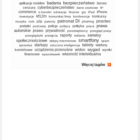
bezpieczeństwo
badania
aplikacje mobilne
biznes
cyberbezpieczeństwo
e-
cenzura
dane osobowe
commerce
iPhone
e-handel
edukacja
finanse
gry
iPad
kf12m
konkursy
inwestycje
komunikat firmy
konferencje
patronat DI
piractwo
p2p
muzyka
nols
patenty
phishing
prawa
podatki
policja
polityka
podcasty
politycy
praca
autorskie
prawo
prywatność
przedsiębiorcy
przegląd prasy
serwisy
raporty
przeglądarki
przejęcia
reklama
smartfony
społecznościowe
sklepy internetowe
spam
startupy
tablety
telefony
sprzedaż
sztuczna inteligencja
wygasl
urządzenia przenośne
wideo
komórkowe
wyniki
własność intelektualna
finansowe
wyszukiwarki
Więcej tagów