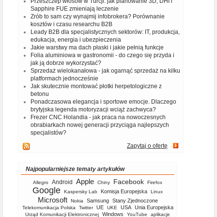
Przeszczep włosów w Turcji: jak planowanie 3D, DHI i
Sapphire FUE zmieniają leczenie
Zrób to sam czy wynajmij infobrokera? Porównanie
kosztów i czasu researchu B2B
Leady B2B dla specjalistycznych sektorów: IT, produkcja,
edukacja, energia i ubezpieczenia
Jakie warstwy ma dach płaski i jakie pełnią funkcje
Folia aluminiowa w gastronomii - do czego się przyda i
jak ją dobrze wykorzystać?
Sprzedaż wielokanałowa - jak ogarnąć sprzedaż na kilku
platformach jednocześnie
Jak skutecznie montować płotki herpetologiczne z
betonu
Ponadczasowa elegancja i sportowe emocje. Dlaczego
brytyjska legenda motoryzacji wciąż zachwyca?
Frezer CNC Holandia - jak praca na nowoczesnych
obrabiarkach nowej generacji przyciąga najlepszych
specjalistów?
Zapytaj o ofertę
Najpopularniejsze tematy artykułów
Apple
Facebook
Android
Allegro
Chiny
Firefox
Google
Komisja Europejska
Kaspersky Lab
Linux
Microsoft
Samsung
Stany Zjednoczone
Nokia
UE
USA
Unia Europejska
Telekomunikacja Polska
Twitter
UKE
Windows
Urząd Komunikacji Elektronicznej
YouTube
aplikacje