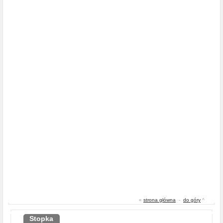
«
strona główna
-
do góry
^
Stopka