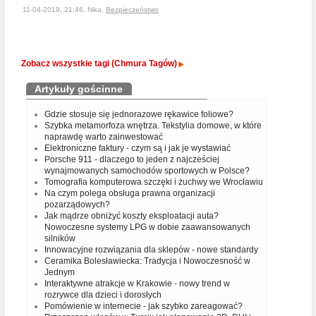
11-04-2019, 21:46, Nika,
Bezpieczeństwo
Zobacz wszystkie tagi (Chmura Tagów)
Artykuły gościnne
Gdzie stosuje się jednorazowe rękawice foliowe?
Szybka metamorfoza wnętrza. Tekstylia domowe, w które
naprawdę warto zainwestować
Elektroniczne faktury - czym są i jak je wystawiać
Porsche 911 - dlaczego to jeden z najcześciej
wynajmowanych samochodów sportowych w Polsce?
Tomografia komputerowa szczęki i żuchwy we Wrocławiu
Na czym polega obsługa prawna organizacji
pozarządowych?
Jak mądrze obniżyć koszty eksploatacji auta?
Nowoczesne systemy LPG w dobie zaawansowanych
silników
Innowacyjne rozwiązania dla sklepów - nowe standardy
Ceramika Bolesławiecka: Tradycja i Nowoczesność w
Jednym
Interaktywne atrakcje w Krakowie - nowy trend w
rozrywce dla dzieci i dorosłych
Pomówienie w internecie - jak szybko zareagować?