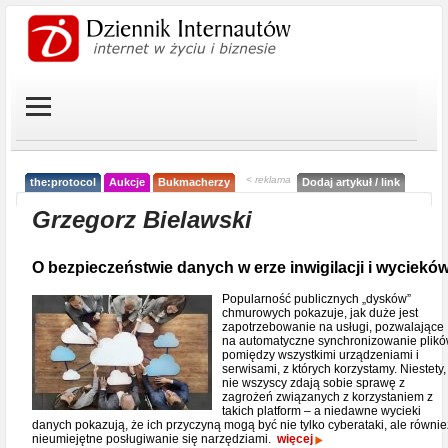
< reklama
the:protocol
Aukcje
Bukmacherzy
Dodaj artykuł / link
Grzegorz Bielawski
O bezpieczeństwie danych w erze inwigilacji i wyciekó
Popularność publicznych „dysków”
chmurowych pokazuje, jak duże jest
zapotrzebowanie na usługi, pozwalające
na automatyczne synchronizowanie plik
pomiędzy wszystkimi urządzeniami i
serwisami, z których korzystamy. Niestety,
nie wszyscy zdają sobie sprawę z
zagrożeń związanych z korzystaniem z
takich platform – a niedawne wycieki
danych pokazują, że ich przyczyną mogą być nie tylko cyberataki, ale równie
nieumiejętne posługiwanie się narzędziami.
więcej