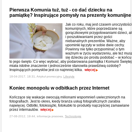
Pierwsza Komunia tuż, tuż - co dać dziecku na
pamiątkę? Inspirujące pomysły na prezenty komunijne
Jak co roku, maj jest czasem uroczystości
komunijnych, które poprzedzane są
gorączkowymi przygotowaniami dzieci, a
i poszukiwaniami przez gości
niebanalnych prezentów. Ważne, aby
upominki łączyły w sobie dwie cechy.
Powinny nie tylko przypominać o tym
ważnym w życiu wydarzeniu, ale też mus
się dziecku po prostu podobać – w końcu
to jego święto. Co więc wybrać, aby podarowana pamiątka I Komunii Świętej
miała istotne znaczenie i jednocześnie stanowiła prawdziwą ozdobę?
Inspirujących pomysłów jest co najmniej kilka.
więcej
18-04-2017, 18:31, Artykuł promocyjny,
Lifestyle
Koniec monopolu w odbitkach przez Internet
Kończące się wakacje owocują milionami wspomnień uwiecznionych na
fotografiach. Jest to okres, kiedy branża usług fotograficznych zarabia
najwięcej. Odbitki, fotoksiążki, fotokubki to produkty najczęściej zamawiane
przez internautów.
więcej
27-08-2012, 19:44, informacja prasowa,
Technologie