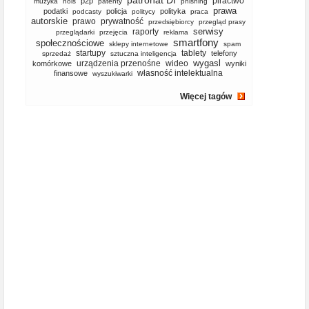
patronat DI
piractwo
p2p
muzyka
nols
patenty
phishing
prawa
podatki
policja
polityka
podcasty
politycy
praca
autorskie
prawo
prywatność
przedsiębiorcy
przegląd prasy
serwisy
raporty
przeglądarki
przejęcia
reklama
smartfony
społecznościowe
sklepy internetowe
spam
startupy
tablety
telefony
sprzedaż
sztuczna inteligencja
wygasl
urządzenia przenośne
wideo
komórkowe
wyniki
własność intelektualna
finansowe
wyszukiwarki
Więcej tagów