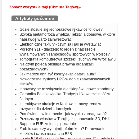
Zobacz wszystkie tagi (Chmura Tagów)
Artykuły gościnne
Gdzie stosuje się jednorazowe rękawice foliowe?
Szybka metamorfoza wnętrza. Tekstylia domowe, w które
naprawdę warto zainwestować
Elektroniczne faktury - czym są i jak je wystawiać
Porsche 911 - dlaczego to jeden z najcześciej
wynajmowanych samochodów sportowych w Polsce?
Tomografia komputerowa szczęki i żuchwy we Wrocławiu
Na czym polega obsługa prawna organizacji
pozarządowych?
Jak mądrze obniżyć koszty eksploatacji auta?
Nowoczesne systemy LPG w dobie zaawansowanych
silników
Innowacyjne rozwiązania dla sklepów - nowe standardy
Ceramika Bolesławiecka: Tradycja i Nowoczesność w
Jednym
Interaktywne atrakcje w Krakowie - nowy trend w
rozrywce dla dzieci i dorosłych
Pomówienie w internecie - jak szybko zareagować?
Przeszczep włosów w Turcji: jak planowanie 3D, DHI i
Sapphire FUE zmieniają leczenie
Zrób to sam czy wynajmij infobrokera? Porównanie
kosztów i czasu researchu B2B
Leady B2B dla specjalistycznych sektorów: IT, produkcja,