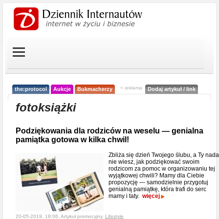
< reklama
the:protocol
Aukcje
Bukmacherzy
Dodaj artykuł / link
fotoksiążki
Podziękowania dla rodziców na weselu — genialna
pamiątka gotowa w kilka chwil!
Zbliża się dzień Twojego ślubu, a Ty nada
nie wiesz, jak podziękować swoim
rodzicom za pomoc w organizowaniu tej
wyjątkowej chwili? Mamy dla Ciebie
propozycję — samodzielnie przygotuj
genialną pamiątkę, która trafi do serc
mamy i taty.
więcej
20-05-2019, 18:06, Artykuł promocyjny,
Lifestyle