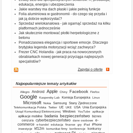
edukacja, energia i ubezpieczenia
Jakie warstwy ma dach płaski i jakie pełnią funkcje
Folia aluminiowa w gastronomii - do czego się przyda i
jak ją dobrze wykorzystać?
Sprzedaż wielokanałowa - jak ogarnąć sprzedaż na kilku
platformach jednocześnie
Jak skutecznie montować płotki herpetologiczne z
betonu
Ponadczasowa elegancja i sportowe emocje. Dlaczego
brytyjska legenda motoryzacji wciąż zachwyca?
Frezer CNC Holandia - jak praca na nowoczesnych
obrabiarkach nowej generacji przyciąga najlepszych
specjalistów?
Zapytaj o ofertę
Najpopularniejsze tematy artykułów
Apple
Facebook
Android
Allegro
Chiny
Firefox
Google
Komisja Europejska
Kaspersky Lab
Linux
Microsoft
Samsung
Stany Zjednoczone
Nokia
UE
USA
Unia Europejska
Telekomunikacja Polska
Twitter
UKE
Windows
Urząd Komunikacji Elektronicznej
YouTube
aplikacje
bezpieczeństwo
badania
aplikacje mobilne
biznes
cyberbezpieczeństwo
e-
cenzura
dane osobowe
commerce
iPhone
e-handel
edukacja
finanse
gry
iPad
kf12m
konkursy
inwestycje
komunikat firmy
konferencje