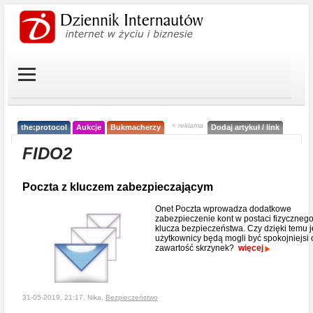
< reklama
the:protocol
Aukcje
Bukmacherzy
Dodaj artykuł / link
FIDO2
Poczta z kluczem zabezpieczającym
Onet Poczta wprowadza dodatkowe
zabezpieczenie kont w postaci fizyczneg
klucza bezpieczeństwa. Czy dzięki temu j
użytkownicy będą mogli być spokojniejsi 
zawartość skrzynek?
więcej
31-05-2019, 21:17, Nika,
Bezpieczeństwo