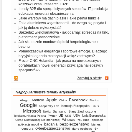
kosztów i czasu researchu B2B
Leady B2B dla specjalistycznych sektorów: IT, produkcja,
edukacja, energia i ubezpieczenia
Jakie warstwy ma dach płaski i jakie pełnią funkcje
Folia aluminiowa w gastronomii - do czego się przyda i
jak ją dobrze wykorzystać?
Sprzedaż wielokanałowa - jak ogarnąć sprzedaż na kilku
platformach jednocześnie
Jak skutecznie montować płotki herpetologiczne z
betonu
Ponadczasowa elegancja i sportowe emocje. Dlaczego
brytyjska legenda motoryzacji wciąż zachwyca?
Frezer CNC Holandia - jak praca na nowoczesnych
obrabiarkach nowej generacji przyciąga najlepszych
specjalistów?
Zapytaj o ofertę
Najpopularniejsze tematy artykułów
Apple
Facebook
Android
Allegro
Chiny
Firefox
Google
Komisja Europejska
Kaspersky Lab
Linux
Microsoft
Samsung
Stany Zjednoczone
Nokia
UE
USA
Unia Europejska
Telekomunikacja Polska
Twitter
UKE
Windows
Urząd Komunikacji Elektronicznej
YouTube
aplikacje
bezpieczeństwo
badania
aplikacje mobilne
biznes
cyberbezpieczeństwo
e-
cenzura
dane osobowe