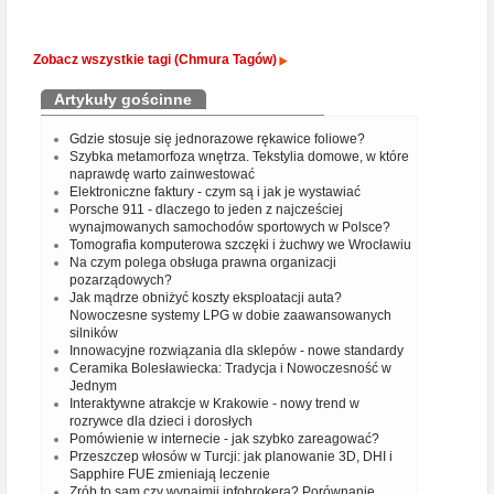
Zobacz wszystkie tagi (Chmura Tagów)
Artykuły gościnne
Gdzie stosuje się jednorazowe rękawice foliowe?
Szybka metamorfoza wnętrza. Tekstylia domowe, w które
naprawdę warto zainwestować
Elektroniczne faktury - czym są i jak je wystawiać
Porsche 911 - dlaczego to jeden z najcześciej
wynajmowanych samochodów sportowych w Polsce?
Tomografia komputerowa szczęki i żuchwy we Wrocławiu
Na czym polega obsługa prawna organizacji
pozarządowych?
Jak mądrze obniżyć koszty eksploatacji auta?
Nowoczesne systemy LPG w dobie zaawansowanych
silników
Innowacyjne rozwiązania dla sklepów - nowe standardy
Ceramika Bolesławiecka: Tradycja i Nowoczesność w
Jednym
Interaktywne atrakcje w Krakowie - nowy trend w
rozrywce dla dzieci i dorosłych
Pomówienie w internecie - jak szybko zareagować?
Przeszczep włosów w Turcji: jak planowanie 3D, DHI i
Sapphire FUE zmieniają leczenie
Zrób to sam czy wynajmij infobrokera? Porównanie