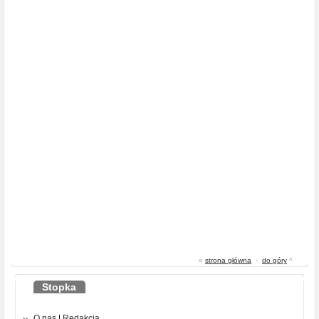
«
strona główna
-
do góry
^
Stopka
O nas
|
Redakcja