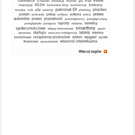
commerce
iPhone
e-handel
edukacja
finanse
gry
iPad
kf12m
konkursy
inwestycje
komunikat firmy
konferencje
patronat DI
piractwo
p2p
muzyka
nols
patenty
phishing
prawa
podatki
policja
polityka
podcasty
politycy
praca
autorskie
prawo
prywatność
przedsiębiorcy
przegląd prasy
serwisy
raporty
przeglądarki
przejęcia
reklama
smartfony
społecznościowe
sklepy internetowe
spam
startupy
tablety
telefony
sprzedaż
sztuczna inteligencja
wygasl
urządzenia przenośne
wideo
komórkowe
wyniki
własność intelektualna
finansowe
wyszukiwarki
Więcej tagów