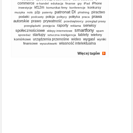
commerce
iPhone
e-handel
edukacja
finanse
gry
iPad
kf12m
konkursy
inwestycje
komunikat firmy
konferencje
patronat DI
piractwo
p2p
muzyka
nols
patenty
phishing
prawa
podatki
policja
polityka
podcasty
politycy
praca
autorskie
prawo
prywatność
przedsiębiorcy
przegląd prasy
serwisy
raporty
przeglądarki
przejęcia
reklama
smartfony
społecznościowe
sklepy internetowe
spam
startupy
tablety
telefony
sprzedaż
sztuczna inteligencja
wygasl
urządzenia przenośne
wideo
komórkowe
wyniki
własność intelektualna
finansowe
wyszukiwarki
Więcej tagów