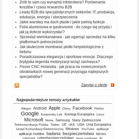
Zrób to sam czy wynajmij infobrokera? Porównanie
kosztów i czasu researchu B2B
Leady B2B dla specjalistycznych sektorów: IT, produkcja,
edukacja, energia i ubezpieczenia
Jakie warstwy ma dach płaski i jakie pełnią funkcje
Folia aluminiowa w gastronomii - do czego się przyda i
jak ją dobrze wykorzystać?
Sprzedaż wielokanałowa - jak ogarnąć sprzedaż na kilku
platformach jednocześnie
Jak skutecznie montować płotki herpetologiczne z
betonu
Ponadczasowa elegancja i sportowe emocje. Dlaczego
brytyjska legenda motoryzacji wciąż zachwyca?
Frezer CNC Holandia - jak praca na nowoczesnych
obrabiarkach nowej generacji przyciąga najlepszych
specjalistów?
Zapytaj o ofertę
Najpopularniejsze tematy artykułów
Apple
Facebook
Android
Allegro
Chiny
Firefox
Google
Komisja Europejska
Kaspersky Lab
Linux
Microsoft
Samsung
Stany Zjednoczone
Nokia
UE
USA
Unia Europejska
Telekomunikacja Polska
Twitter
UKE
Windows
Urząd Komunikacji Elektronicznej
YouTube
aplikacje
bezpieczeństwo
badania
aplikacje mobilne
biznes
cyberbezpieczeństwo
e-
cenzura
dane osobowe