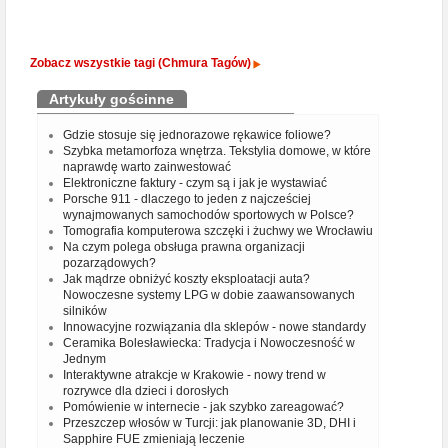
Zobacz wszystkie tagi (Chmura Tagów)
Artykuły gościnne
Gdzie stosuje się jednorazowe rękawice foliowe?
Szybka metamorfoza wnętrza. Tekstylia domowe, w które
naprawdę warto zainwestować
Elektroniczne faktury - czym są i jak je wystawiać
Porsche 911 - dlaczego to jeden z najcześciej
wynajmowanych samochodów sportowych w Polsce?
Tomografia komputerowa szczęki i żuchwy we Wrocławiu
Na czym polega obsługa prawna organizacji
pozarządowych?
Jak mądrze obniżyć koszty eksploatacji auta?
Nowoczesne systemy LPG w dobie zaawansowanych
silników
Innowacyjne rozwiązania dla sklepów - nowe standardy
Ceramika Bolesławiecka: Tradycja i Nowoczesność w
Jednym
Interaktywne atrakcje w Krakowie - nowy trend w
rozrywce dla dzieci i dorosłych
Pomówienie w internecie - jak szybko zareagować?
Przeszczep włosów w Turcji: jak planowanie 3D, DHI i
Sapphire FUE zmieniają leczenie