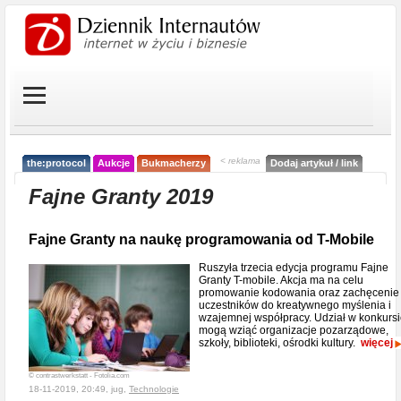
< reklama
the:protocol
Aukcje
Bukmacherzy
Dodaj artykuł / link
Fajne Granty 2019
Fajne Granty na naukę programowania od T-Mobile
Ruszyła trzecia edycja programu Fajne
Granty T-mobile. Akcja ma na celu
promowanie kodowania oraz zachęcenie
uczestników do kreatywnego myślenia i
wzajemnej współpracy. Udział w konkurs
mogą wziąć organizacje pozarządowe,
szkoły, biblioteki, ośrodki kultury.
więcej
© contrastwerkstatt - Fotolia.com
18-11-2019, 20:49, jug,
Technologie