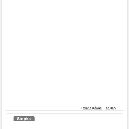
«
strona główna
-
do góry
^
Stopka