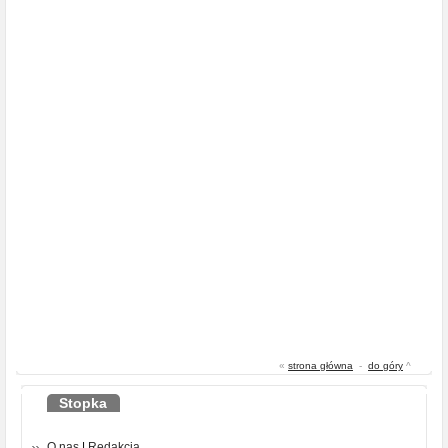
«
strona główna
-
do góry
^
Stopka
O nas
|
Redakcja