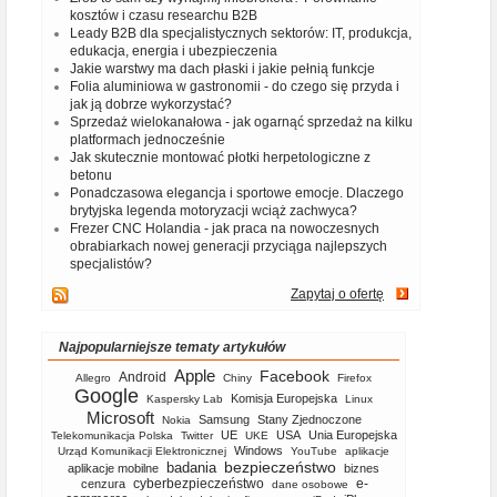
kosztów i czasu researchu B2B
Leady B2B dla specjalistycznych sektorów: IT, produkcja,
edukacja, energia i ubezpieczenia
Jakie warstwy ma dach płaski i jakie pełnią funkcje
Folia aluminiowa w gastronomii - do czego się przyda i
jak ją dobrze wykorzystać?
Sprzedaż wielokanałowa - jak ogarnąć sprzedaż na kilku
platformach jednocześnie
Jak skutecznie montować płotki herpetologiczne z
betonu
Ponadczasowa elegancja i sportowe emocje. Dlaczego
brytyjska legenda motoryzacji wciąż zachwyca?
Frezer CNC Holandia - jak praca na nowoczesnych
obrabiarkach nowej generacji przyciąga najlepszych
specjalistów?
Zapytaj o ofertę
Najpopularniejsze tematy artykułów
Apple
Facebook
Android
Allegro
Chiny
Firefox
Google
Komisja Europejska
Kaspersky Lab
Linux
Microsoft
Samsung
Stany Zjednoczone
Nokia
UE
USA
Unia Europejska
Telekomunikacja Polska
Twitter
UKE
Windows
Urząd Komunikacji Elektronicznej
YouTube
aplikacje
bezpieczeństwo
badania
aplikacje mobilne
biznes
cyberbezpieczeństwo
e-
cenzura
dane osobowe