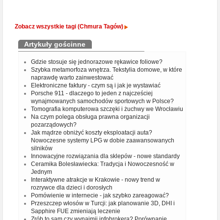
Zobacz wszystkie tagi (Chmura Tagów)
Artykuły gościnne
Gdzie stosuje się jednorazowe rękawice foliowe?
Szybka metamorfoza wnętrza. Tekstylia domowe, w które
naprawdę warto zainwestować
Elektroniczne faktury - czym są i jak je wystawiać
Porsche 911 - dlaczego to jeden z najcześciej
wynajmowanych samochodów sportowych w Polsce?
Tomografia komputerowa szczęki i żuchwy we Wrocławiu
Na czym polega obsługa prawna organizacji
pozarządowych?
Jak mądrze obniżyć koszty eksploatacji auta?
Nowoczesne systemy LPG w dobie zaawansowanych
silników
Innowacyjne rozwiązania dla sklepów - nowe standardy
Ceramika Bolesławiecka: Tradycja i Nowoczesność w
Jednym
Interaktywne atrakcje w Krakowie - nowy trend w
rozrywce dla dzieci i dorosłych
Pomówienie w internecie - jak szybko zareagować?
Przeszczep włosów w Turcji: jak planowanie 3D, DHI i
Sapphire FUE zmieniają leczenie
Zrób to sam czy wynajmij infobrokera? Porównanie