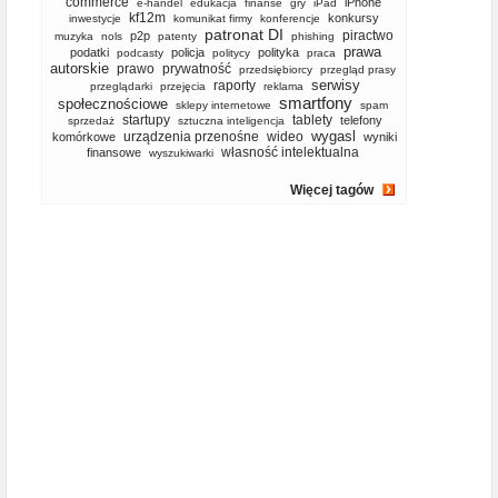
commerce
iPhone
e-handel
edukacja
finanse
gry
iPad
kf12m
konkursy
inwestycje
komunikat firmy
konferencje
patronat DI
piractwo
p2p
muzyka
nols
patenty
phishing
prawa
podatki
policja
polityka
podcasty
politycy
praca
autorskie
prawo
prywatność
przedsiębiorcy
przegląd prasy
serwisy
raporty
przeglądarki
przejęcia
reklama
smartfony
społecznościowe
sklepy internetowe
spam
startupy
tablety
telefony
sprzedaż
sztuczna inteligencja
wygasl
urządzenia przenośne
wideo
komórkowe
wyniki
własność intelektualna
finansowe
wyszukiwarki
Więcej tagów