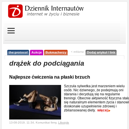
< reklama
the:protocol
Aukcje
Bukmacherzy
Dodaj artykuł / link
drążek do podciągania
Najlepsze ćwiczenia na płaski brzuch
Szczuła sylwetka jest marzeniem wielu
osób. Nic dziwnego, że podejmują oni
starania i decydują się na regularne
treningi. Obecnie aktywność fizyczna stał
się naturalnym elementem życia i stanowi
doskonałe uzupełnienie zdrowej i
zbilansowanej diety.
więcej
13-08-2019, 11:34, Komunikat firmy,
Lifestyle