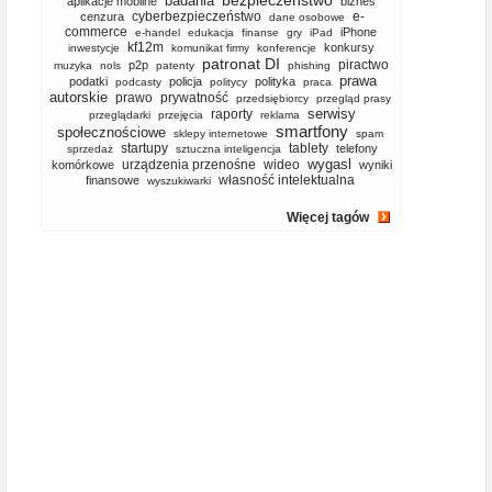
bezpieczeństwo
badania
aplikacje mobilne
biznes
cyberbezpieczeństwo
e-
cenzura
dane osobowe
commerce
iPhone
e-handel
edukacja
finanse
gry
iPad
kf12m
konkursy
inwestycje
komunikat firmy
konferencje
patronat DI
piractwo
p2p
muzyka
nols
patenty
phishing
prawa
podatki
policja
polityka
podcasty
politycy
praca
autorskie
prawo
prywatność
przedsiębiorcy
przegląd prasy
serwisy
raporty
przeglądarki
przejęcia
reklama
smartfony
społecznościowe
sklepy internetowe
spam
startupy
tablety
telefony
sprzedaż
sztuczna inteligencja
wygasl
urządzenia przenośne
wideo
komórkowe
wyniki
własność intelektualna
finansowe
wyszukiwarki
Więcej tagów