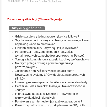
07-04-2017, 11:19, Joanna Ryńska,
Technologie
Zobacz wszystkie tagi (Chmura Tagów)
Artykuły gościnne
Gdzie stosuje się jednorazowe rękawice foliowe?
Szybka metamorfoza wnętrza. Tekstylia domowe, w które
naprawdę warto zainwestować
Elektroniczne faktury - czym są i jak je wystawiać
Porsche 911 - dlaczego to jeden z najcześciej
wynajmowanych samochodów sportowych w Polsce?
Tomografia komputerowa szczęki i żuchwy we Wrocławiu
Na czym polega obsługa prawna organizacji
pozarządowych?
Jak mądrze obniżyć koszty eksploatacji auta?
Nowoczesne systemy LPG w dobie zaawansowanych
silników
Innowacyjne rozwiązania dla sklepów - nowe standardy
Ceramika Bolesławiecka: Tradycja i Nowoczesność w
Jednym
Interaktywne atrakcje w Krakowie - nowy trend w
rozrywce dla dzieci i dorosłych
Pomówienie w internecie - jak szybko zareagować?
Przeszczep włosów w Turcji: jak planowanie 3D, DHI i