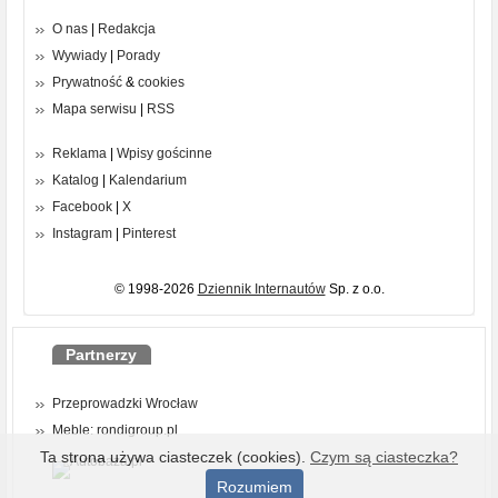
O nas
|
Redakcja
Wywiady
|
Porady
Prywatność
&
cookies
Mapa serwisu
|
RSS
Reklama
|
Wpisy gościnne
Katalog
|
Kalendarium
Facebook
|
X
Instagram
|
Pinterest
© 1998-2026
Dziennik Internautów
Sp. z o.o.
Partnerzy
Przeprowadzki Wrocław
Meble: rondigroup.pl
Ta strona używa ciasteczek (cookies).
Czym są ciasteczka?
Rozumiem