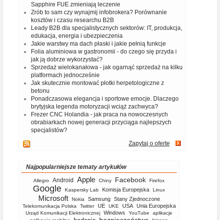
Sapphire FUE zmieniają leczenie
Zrób to sam czy wynajmij infobrokera? Porównanie
kosztów i czasu researchu B2B
Leady B2B dla specjalistycznych sektorów: IT, produkcja,
edukacja, energia i ubezpieczenia
Jakie warstwy ma dach płaski i jakie pełnią funkcje
Folia aluminiowa w gastronomii - do czego się przyda i
jak ją dobrze wykorzystać?
Sprzedaż wielokanałowa - jak ogarnąć sprzedaż na kilku
platformach jednocześnie
Jak skutecznie montować płotki herpetologiczne z
betonu
Ponadczasowa elegancja i sportowe emocje. Dlaczego
brytyjska legenda motoryzacji wciąż zachwyca?
Frezer CNC Holandia - jak praca na nowoczesnych
obrabiarkach nowej generacji przyciąga najlepszych
specjalistów?
Zapytaj o ofertę
Najpopularniejsze tematy artykułów
Apple
Facebook
Android
Allegro
Chiny
Firefox
Google
Komisja Europejska
Kaspersky Lab
Linux
Microsoft
Samsung
Stany Zjednoczone
Nokia
UE
USA
Unia Europejska
Telekomunikacja Polska
Twitter
UKE
Windows
Urząd Komunikacji Elektronicznej
YouTube
aplikacje