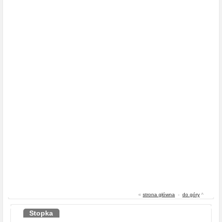
«
strona główna
-
do góry
^
Stopka