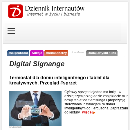
< reklama
the:protocol
Aukcje
Bukmacherzy
Dodaj artykuł / link
Digital Signange
Termostat dla domu inteligentnego i tablet dla
kreatywnych. Przegląd #sprzęt
Cyfrowy sprzęt niejedno ma imię - w
dzisiejszym przeglądzie znajdziecie m.in.
nowy tablet od Samsunga i propozycję
sterowania instalacjami w domu
inteligentnym od Fergusona. Zapraszam
do lektury.
więcej
Shutterstock