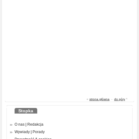
«
strona główna
-
do góry
^
Stopka
O nas
|
Redakcja
Wywiady
|
Porady