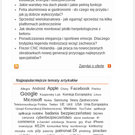
edukacja, energia i ubezpieczenia
Jakie warstwy ma dach płaski i jakie pełnią funkcje
Folia aluminiowa w gastronomii - do czego się przyda i
jak ją dobrze wykorzystać?
Sprzedaż wielokanałowa - jak ogarnąć sprzedaż na kilku
platformach jednocześnie
Jak skutecznie montować płotki herpetologiczne z
betonu
Ponadczasowa elegancja i sportowe emocje. Dlaczego
brytyjska legenda motoryzacji wciąż zachwyca?
Frezer CNC Holandia - jak praca na nowoczesnych
obrabiarkach nowej generacji przyciąga najlepszych
specjalistów?
Zapytaj o ofertę
Najpopularniejsze tematy artykułów
Apple
Facebook
Android
Allegro
Chiny
Firefox
Google
Komisja Europejska
Kaspersky Lab
Linux
Microsoft
Samsung
Stany Zjednoczone
Nokia
UE
USA
Unia Europejska
Telekomunikacja Polska
Twitter
UKE
Windows
Urząd Komunikacji Elektronicznej
YouTube
aplikacje
bezpieczeństwo
badania
aplikacje mobilne
biznes
cyberbezpieczeństwo
e-
cenzura
dane osobowe
commerce
iPhone
e-handel
edukacja
finanse
gry
iPad
kf12m
konkursy
inwestycje
komunikat firmy
konferencje
patronat DI
piractwo
p2p
muzyka
nols
patenty
phishing