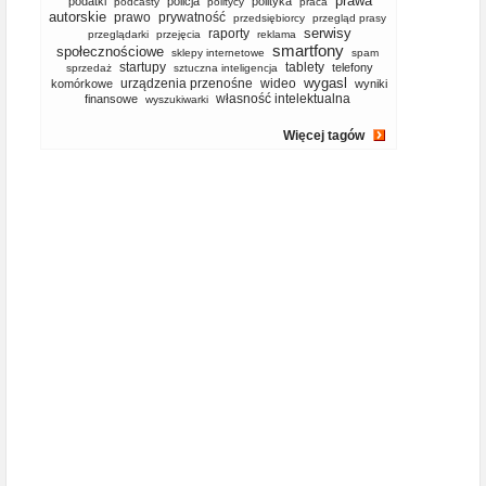
prawa
podatki
policja
polityka
podcasty
politycy
praca
autorskie
prawo
prywatność
przedsiębiorcy
przegląd prasy
serwisy
raporty
przeglądarki
przejęcia
reklama
smartfony
społecznościowe
sklepy internetowe
spam
startupy
tablety
telefony
sprzedaż
sztuczna inteligencja
wygasl
urządzenia przenośne
wideo
komórkowe
wyniki
własność intelektualna
finansowe
wyszukiwarki
Więcej tagów