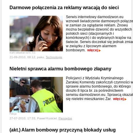
Darmowe połączenia za reklamy wracają do sieci
Serwis internetowy darmodzwon.eu
wznowił świadczenie darmowych połącz
w zamian za oglądanie reklam. Znowu
można bezpłatnie dzwonić do wszystkich
polskich sieci (stacjonarnych i
komórkowych) i do wybranych krajów na
świecie. Serwis doczekał się jednak zmia
w związku z lipcowym alarmem
bombowym.
więcej
mark sebastian na lic. CC
21-09-2010, 08:12, paku,
Technologie
Nieletni sprawca alarmu bombowego złapany
Policjanci z Wydziału Kryminalnego
Żarskiej Komendy zakończyli czynności 
sprawie alarmu bombowego, do którego
doszło 8 lipca br. za pośrednictwem
serwisu darmodzwon.eu. Sprawcą okazał
się nieletni mieszkaniec Żar.
więcej
Policja
27-07-2010, 17:33, Paweł Kusiciel,
Pieniądze
(akt.) Alarm bombowy przyczyną blokady usług