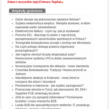
Zobacz wszystkie tagi (Chmura Tagów)
Artykuły gościnne
Gdzie stosuje się jednorazowe rękawice foliowe?
Szybka metamorfoza wnętrza. Tekstylia domowe, w które
naprawdę warto zainwestować
Elektroniczne faktury - czym są i jak je wystawiać
Porsche 911 - dlaczego to jeden z najcześciej
wynajmowanych samochodów sportowych w Polsce?
Tomografia komputerowa szczęki i żuchwy we Wrocławiu
Na czym polega obsługa prawna organizacji
pozarządowych?
Jak mądrze obniżyć koszty eksploatacji auta?
Nowoczesne systemy LPG w dobie zaawansowanych
silników
Innowacyjne rozwiązania dla sklepów - nowe standardy
Ceramika Bolesławiecka: Tradycja i Nowoczesność w
Jednym
Interaktywne atrakcje w Krakowie - nowy trend w
rozrywce dla dzieci i dorosłych
Pomówienie w internecie - jak szybko zareagować?
Przeszczep włosów w Turcji: jak planowanie 3D, DHI i
Sapphire FUE zmieniają leczenie
Zrób to sam czy wynajmij infobrokera? Porównanie
kosztów i czasu researchu B2B
Leady B2B dla specjalistycznych sektorów: IT, produkcja,