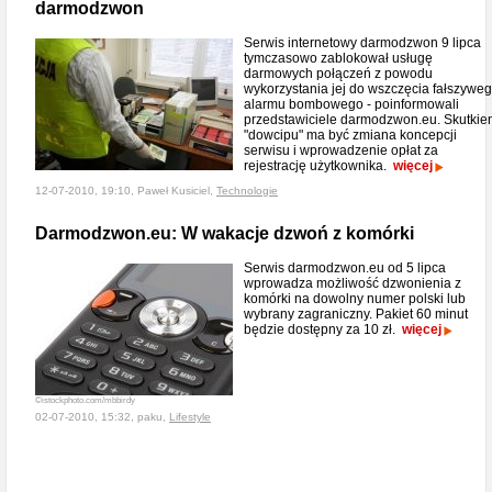
darmodzwon
Serwis internetowy darmodzwon 9 lipca
tymczasowo zablokował usługę
darmowych połączeń z powodu
wykorzystania jej do wszczęcia fałszywe
alarmu bombowego - poinformowali
przedstawiciele darmodzwon.eu. Skutki
"dowcipu" ma być zmiana koncepcji
serwisu i wprowadzenie opłat za
rejestrację użytkownika.
więcej
12-07-2010, 19:10, Paweł Kusiciel,
Technologie
Darmodzwon.eu: W wakacje dzwoń z komórki
Serwis darmodzwon.eu od 5 lipca
wprowadza możliwość dzwonienia z
komórki na dowolny numer polski lub
wybrany zagraniczny. Pakiet 60 minut
będzie dostępny za 10 zł.
więcej
©istockphoto.com/mbbirdy
02-07-2010, 15:32, paku,
Lifestyle