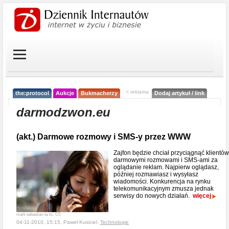
< reklama
the:protocol
Aukcje
Bukmacherzy
Dodaj artykuł / link
darmodzwon.eu
(akt.) Darmowe rozmowy i SMS-y przez WWW
Zajfon będzie chciał przyciągnąć klientów
darmowymi rozmowami i SMS-ami za
oglądanie reklam. Najpierw oglądasz,
później rozmawiasz i wysyłasz
wiadomości. Konkurencja na rynku
telekomunikacyjnym zmusza jednak
serwisy do nowych działań.
więcej
mark sebastian na lic. CC
04-11-2010, 15:15, Paweł Kusiciel,
Technologie