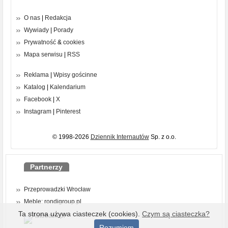
O nas
|
Redakcja
Wywiady
|
Porady
Prywatność
&
cookies
Mapa serwisu
|
RSS
Reklama
|
Wpisy gościnne
Katalog
|
Kalendarium
Facebook
|
X
Instagram
|
Pinterest
© 1998-2026
Dziennik Internautów
Sp. z o.o.
Partnerzy
Przeprowadzki Wrocław
Meble: rondigroup.pl
Ta strona używa ciasteczek (cookies).
Czym są ciasteczka?
Rozumiem