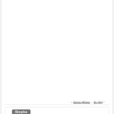
«
strona główna
-
do góry
^
Stopka