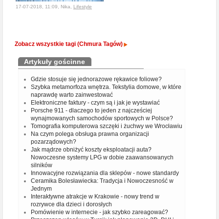
17-07-2018, 11:09, Nika,
Lifestyle
Zobacz wszystkie tagi (Chmura Tagów)
Artykuły gościnne
Gdzie stosuje się jednorazowe rękawice foliowe?
Szybka metamorfoza wnętrza. Tekstylia domowe, w które
naprawdę warto zainwestować
Elektroniczne faktury - czym są i jak je wystawiać
Porsche 911 - dlaczego to jeden z najcześciej
wynajmowanych samochodów sportowych w Polsce?
Tomografia komputerowa szczęki i żuchwy we Wrocławiu
Na czym polega obsługa prawna organizacji
pozarządowych?
Jak mądrze obniżyć koszty eksploatacji auta?
Nowoczesne systemy LPG w dobie zaawansowanych
silników
Innowacyjne rozwiązania dla sklepów - nowe standardy
Ceramika Bolesławiecka: Tradycja i Nowoczesność w
Jednym
Interaktywne atrakcje w Krakowie - nowy trend w
rozrywce dla dzieci i dorosłych
Pomówienie w internecie - jak szybko zareagować?