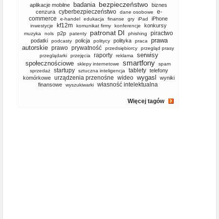
bezpieczeństwo
badania
aplikacje mobilne
biznes
cyberbezpieczeństwo
e-
cenzura
dane osobowe
commerce
iPhone
e-handel
edukacja
finanse
gry
iPad
kf12m
konkursy
inwestycje
komunikat firmy
konferencje
patronat DI
piractwo
p2p
muzyka
nols
patenty
phishing
prawa
podatki
policja
polityka
podcasty
politycy
praca
autorskie
prawo
prywatność
przedsiębiorcy
przegląd prasy
serwisy
raporty
przeglądarki
przejęcia
reklama
smartfony
społecznościowe
sklepy internetowe
spam
startupy
tablety
telefony
sprzedaż
sztuczna inteligencja
wygasl
urządzenia przenośne
wideo
komórkowe
wyniki
własność intelektualna
finansowe
wyszukiwarki
Więcej tagów