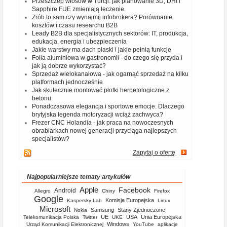
Przeszczep włosów w Turcji: jak planowanie 3D, DHI i
Sapphire FUE zmieniają leczenie
Zrób to sam czy wynajmij infobrokera? Porównanie
kosztów i czasu researchu B2B
Leady B2B dla specjalistycznych sektorów: IT, produkcja,
edukacja, energia i ubezpieczenia
Jakie warstwy ma dach płaski i jakie pełnią funkcje
Folia aluminiowa w gastronomii - do czego się przyda i
jak ją dobrze wykorzystać?
Sprzedaż wielokanałowa - jak ogarnąć sprzedaż na kilku
platformach jednocześnie
Jak skutecznie montować płotki herpetologiczne z
betonu
Ponadczasowa elegancja i sportowe emocje. Dlaczego
brytyjska legenda motoryzacji wciąż zachwyca?
Frezer CNC Holandia - jak praca na nowoczesnych
obrabiarkach nowej generacji przyciąga najlepszych
specjalistów?
Zapytaj o ofertę
Najpopularniejsze tematy artykułów
Apple
Facebook
Android
Allegro
Chiny
Firefox
Google
Komisja Europejska
Kaspersky Lab
Linux
Microsoft
Samsung
Stany Zjednoczone
Nokia
UE
USA
Unia Europejska
Telekomunikacja Polska
Twitter
UKE
Windows
Urząd Komunikacji Elektronicznej
YouTube
aplikacje