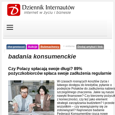
< reklama
the:protocol
Aukcje
Bukmacherzy
Dodaj artykuł / link
badania konsumenckie
Czy Polacy spłacają swoje długi? 89%
pożyczkobiorców spłaca swoje zadłużenia regularnie
W czasach rosnących kosztów życia i
łatwego dostępu do kredytów, pytanie o
podejście Polaków do zadłużenia nabier
szczególnego znaczenia. Jakie są nasze
nawyki finansowe? Czy bierzemy pożyczk
z konieczności, czy też jako element
strategii zarządzania budżetem? I przede
wszystkim – czy wywiązujemy się ze
zobowiązań? Najnowsze badanie
Federacji Konsumentów rzuca nowe