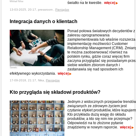
Mikhail Nilov
światło na te kwestie.
więcej
13-03-2025, 20:17, pressroom ,
Pieniądze
Integracja danych o klientach
Ponad połowa światowych decydentów z
zakresu oprogramowania
zaimplementowała lub właśnie rozszerza
implementację możliwości Customer
Relationship Management (CRM). Zmian
te można zaobserwować również na
polskim rynku, gdzie coraz więcej firm
zaczyna przyglądać się posiadanym prze
siebie wielkim zbiorom danych i
Senetic
zastanawia się nad sposobem ich
efektywnego wykorzystania.
więcej
17-09-2018, 21:17, Nika,
Pieniądze
Kto przygląda się składowi produktów?
Jednym z widocznych przejawów trendó
związanych ze zdrowym życiem jest
czytanie etykiet produktów, które kupujem
Kto przykłada dużą wagę do składu
produktów, a kto się nim nie przejmuje?
Odpowiedzi na to złożone pytanie
znajdziemy w nowym raporcie.
więcej