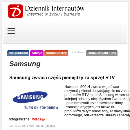
< reklama
the:protocol
Aukcje
Bukmacherzy
Dodaj artykuł / link
Samsung
Samsung zwraca część pieniędzy za sprzęt RTV
Nawet do 500 zł zwrotu w gotówce
otrzymają klienci decydujący się na zaku
produktów RTV marki Samsung w ramac
kolejnej odsłony akcji System Zwrotu Kas
- poinformowali przedstawiciele firmy.
Promocją objętych jest blisko 80
produktów, w tym telewizory, zestawy kina
domowego, odtwarzacze Blu-ray i aparat
fotograficzne.
więcej
12-09-2010, 17:06, paku,
Lifestyle