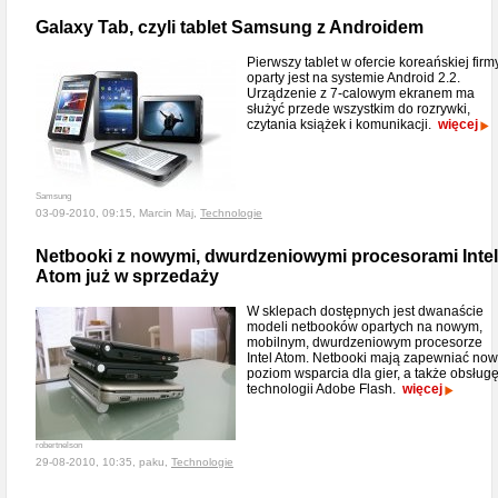
Galaxy Tab, czyli tablet Samsung z Androidem
Pierwszy tablet w ofercie koreańskiej firm
oparty jest na systemie Android 2.2.
Urządzenie z 7-calowym ekranem ma
służyć przede wszystkim do rozrywki,
czytania książek i komunikacji.
więcej
Samsung
03-09-2010, 09:15, Marcin Maj,
Technologie
Netbooki z nowymi, dwurdzeniowymi procesorami Intel
Atom już w sprzedaży
W sklepach dostępnych jest dwanaście
modeli netbooków opartych na nowym,
mobilnym, dwurdzeniowym procesorze
Intel Atom. Netbooki mają zapewniać no
poziom wsparcia dla gier, a także obsług
technologii Adobe Flash.
więcej
robertnelson
29-08-2010, 10:35, paku,
Technologie