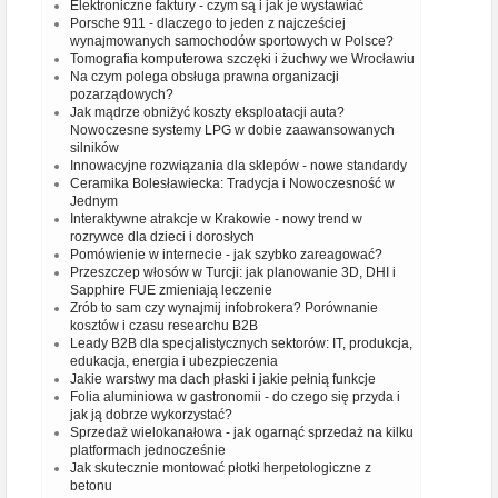
Elektroniczne faktury - czym są i jak je wystawiać
Porsche 911 - dlaczego to jeden z najcześciej
wynajmowanych samochodów sportowych w Polsce?
Tomografia komputerowa szczęki i żuchwy we Wrocławiu
Na czym polega obsługa prawna organizacji
pozarządowych?
Jak mądrze obniżyć koszty eksploatacji auta?
Nowoczesne systemy LPG w dobie zaawansowanych
silników
Innowacyjne rozwiązania dla sklepów - nowe standardy
Ceramika Bolesławiecka: Tradycja i Nowoczesność w
Jednym
Interaktywne atrakcje w Krakowie - nowy trend w
rozrywce dla dzieci i dorosłych
Pomówienie w internecie - jak szybko zareagować?
Przeszczep włosów w Turcji: jak planowanie 3D, DHI i
Sapphire FUE zmieniają leczenie
Zrób to sam czy wynajmij infobrokera? Porównanie
kosztów i czasu researchu B2B
Leady B2B dla specjalistycznych sektorów: IT, produkcja,
edukacja, energia i ubezpieczenia
Jakie warstwy ma dach płaski i jakie pełnią funkcje
Folia aluminiowa w gastronomii - do czego się przyda i
jak ją dobrze wykorzystać?
Sprzedaż wielokanałowa - jak ogarnąć sprzedaż na kilku
platformach jednocześnie
Jak skutecznie montować płotki herpetologiczne z
betonu