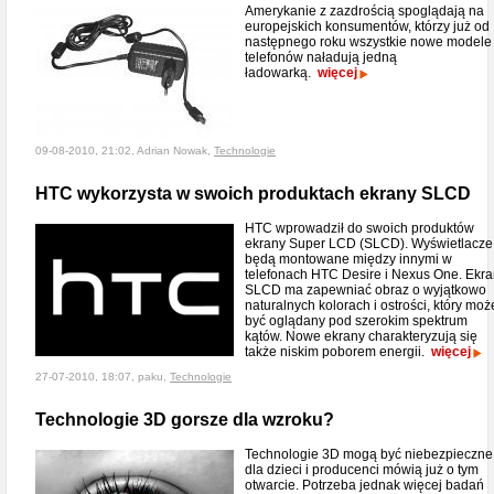
Amerykanie z zazdrością spoglądają na
europejskich konsumentów, którzy już od
następnego roku wszystkie nowe modele
telefonów naładują jedną
ładowarką.
więcej
09-08-2010, 21:02, Adrian Nowak,
Technologie
HTC wykorzysta w swoich produktach ekrany SLCD
HTC wprowadził do swoich produktów
ekrany Super LCD (SLCD). Wyświetlacze
będą montowane między innymi w
telefonach HTC Desire i Nexus One. Ekr
SLCD ma zapewniać obraz o wyjątkowo
naturalnych kolorach i ostrości, który moż
być oglądany pod szerokim spektrum
kątów. Nowe ekrany charakteryzują się
także niskim poborem energii.
więcej
27-07-2010, 18:07, paku,
Technologie
Technologie 3D gorsze dla wzroku?
Technologie 3D mogą być niebezpieczne
dla dzieci i producenci mówią już o tym
otwarcie. Potrzeba jednak więcej badań