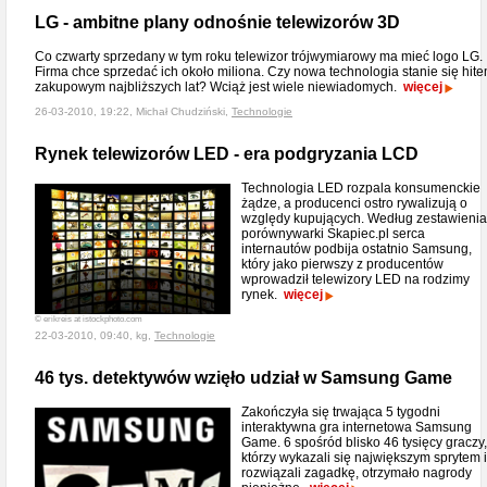
LG - ambitne plany odnośnie telewizorów 3D
Co czwarty sprzedany w tym roku telewizor trójwymiarowy ma mieć logo LG.
Firma chce sprzedać ich około miliona. Czy nowa technologia stanie się hit
zakupowym najbliższych lat? Wciąż jest wiele niewiadomych.
więcej
26-03-2010, 19:22, Michał Chudziński,
Technologie
Rynek telewizorów LED - era podgryzania LCD
Technologia LED rozpala konsumenckie
żądze, a producenci ostro rywalizują o
względy kupujących. Według zestawienia
porównywarki Skapiec.pl serca
internautów podbija ostatnio Samsung,
który jako pierwszy z producentów
wprowadził telewizory LED na rodzimy
rynek.
więcej
© erikreis at istockphoto.com
22-03-2010, 09:40, kg,
Technologie
46 tys. detektywów wzięło udział w Samsung Game
Zakończyła się trwająca 5 tygodni
interaktywna gra internetowa Samsung
Game. 6 spośród blisko 46 tysięcy graczy,
którzy wykazali się największym sprytem i
rozwiązali zagadkę, otrzymało nagrody