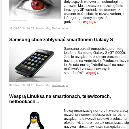
dotyczących wpływu tej technologii na
zdrowie. Ma to znaczenie szczególnie
teraz, gdy 3D wchodzi do domów i z
czasem może stać się rozwiązaniem, z
którego będziemy korzystać
©istockphoto.com/
godzinami.
więcej
29-06-2010, 10:57, Marcin Maj,
Technologie
Samsung chce zabłysnąć smartfonem Galaxy S
Samsung ogłosił europejską premierę
telefonu Samsung Galaxy S (GT-i9000).
Jest to urządzenie z silnym procesorem
bazujące na Androidzie. Producent liczy 
to, że uda mu się "zdefiniować na nowo
możliwości zaawansowanych
smartfonów".
więcej
08-06-2010, 10:15, Marcin Maj,
Technologie
Wesprą Linuksa na smartfonach, telewizorach,
netbookach...
Nową organizację non-profit wspierającą
rozwój systemów linuksowych na różne
urządzenia utworzyli czołowi producenci
elektroniki. Linaro - bo tak organizacja się
nazywa - dostarczy nowe narzędzia dla