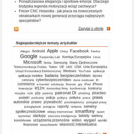
Ponadczasowa elegancja i sportowe emocje. Dlaczego
brytyjska legenda motoryzacji wciąż zachwyca?
Frezer CNC Holandia - jak praca na nowoczesnych
obrabiarkach nowej generacji przyciąga najlepszych
specjalistów?
Zapytaj o ofertę
Najpopularniejsze tematy artykułów
Apple
Facebook
Android
Allegro
Chiny
Firefox
Google
Komisja Europejska
Kaspersky Lab
Linux
Microsoft
Samsung
Stany Zjednoczone
Nokia
UE
USA
Unia Europejska
Telekomunikacja Polska
Twitter
UKE
Windows
Urząd Komunikacji Elektronicznej
YouTube
aplikacje
bezpieczeństwo
badania
aplikacje mobilne
biznes
cyberbezpieczeństwo
e-
cenzura
dane osobowe
commerce
iPhone
e-handel
edukacja
finanse
gry
iPad
kf12m
konkursy
inwestycje
komunikat firmy
konferencje
patronat DI
piractwo
p2p
muzyka
nols
patenty
phishing
prawa
podatki
policja
polityka
podcasty
politycy
praca
autorskie
prawo
prywatność
przedsiębiorcy
przegląd prasy
serwisy
raporty
przeglądarki
przejęcia
reklama
smartfony
społecznościowe
sklepy internetowe
spam
startupy
tablety
telefony
sprzedaż
sztuczna inteligencja
wygasl
urządzenia przenośne
wideo
komórkowe
wyniki
własność intelektualna
finansowe
wyszukiwarki