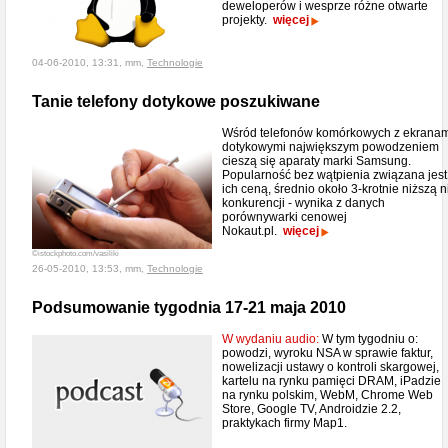
deweloperów i wesprze różne otwarte
projekty.
więcej
04-06-2010, 13:31, mm,
Technologie
Tanie telefony dotykowe poszukiwane
Wśród telefonów komórkowych z ekranam
dotykowymi największym powodzeniem
cieszą się aparaty marki Samsung.
Popularność bez wątpienia związana jest
ich ceną, średnio około 3-krotnie niższą n
konkurencji - wynika z danych
porównywarki cenowej
Nokaut.pl.
więcej
©istockphoto.com/vasiliki
26-05-2010, 13:53, mm,
Technologie
Podsumowanie tygodnia 17-21 maja 2010
W wydaniu audio:
W tym tygodniu o:
powodzi, wyroku NSA w sprawie faktur,
nowelizacji ustawy o kontroli skargowej,
kartelu na rynku pamięci DRAM, iPadzie
na rynku polskim, WebM, Chrome Web
Store, Google TV, Androidzie 2.2,
praktykach firmy Map1.