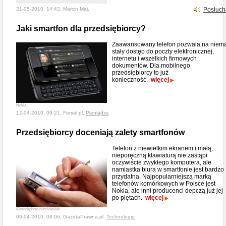
21-05-2010, 14:42, Marcin Maj,
Posłuch
Jaki smartfon dla przedsiębiorcy?
Zaawansowany telefon pozwala na niema
stały dostęp do poczty elektronicznej,
internetu i wszelkich firmowych
dokumentów. Dla mobilnego
przedsiębiorcy to już
konieczność.
więcej
Nokia
12-04-2010, 09:21, Forsal.pl,
Pieniądze
Przedsiębiorcy doceniają zalety smartfonów
Telefon z niewielkim ekranem i małą,
nieporęczną klawiaturą nie zastąpi
oczywiście zwykłego komputera, ale
namiastka biura w smartfonie jest bardzo
przydatna. Najpopularniejszą marką
telefonów komórkowych w Polsce jest
Nokia, ale inni producenci depczą już jej
po piętach.
więcej
©istockphoto.com/vasiliki
09-04-2010, 08:06, GazetaPrawna.pl,
Technologie