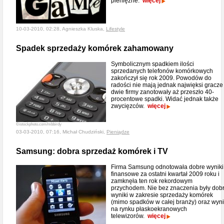
pieniężne.
więcej
10-03-2010, 02:28, Agnieszka Kluska,
Lifestyle
Spadek sprzedaży komórek zahamowany
Symbolicznym spadkiem ilości
sprzedanych telefonów komórkowych
zakończył się rok 2009. Powodów do
radości nie mają jednak najwięksi gracze 
dwie firmy zanotowały aż przeszło 40-
procentowe spadki. Widać jednak także
zwycięzców.
więcej
©istockphoto.com/mbbirdy
03-03-2010, 07:16, Michał Chudziński,
Pieniądze
Samsung: dobra sprzedaż komórek i TV
Firma Samsung odnotowała dobre wyniki
finansowe za ostatni kwartał 2009 roku i
zamknęła ten rok rekordowym
przychodem. Nie bez znaczenia były dob
wyniki w zakresie sprzedaży komórek
(mimo spadków w całej branży) oraz wyni
na rynku płaskoekranowych
telewizorów.
więcej