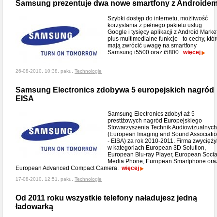
Samsung prezentuje dwa nowe smartfony z Androide
Szybki dostęp do internetu, możliwość
korzystania z pełnego pakietu usług
Google i tysięcy aplikacji z Android Marke
plus multimedialne funkcje - to cechy, któ
mają zwrócić uwagę na smartfony
Samsung i5500 oraz i5800.
więcej
26-08-2010, 10:38, paku,
Technologie
Samsung Electronics zdobywa 5 europejskich nagród
EISA
Samsung Electronics zdobył aż 5
prestiżowych nagród Europejskiego
Stowarzyszenia Technik Audiowizualnych
(European Imaging and Sound Associati
- EISA) za rok 2010-2011. Firma zwycięży
w kategoriach European 3D Solution,
European Blu-ray Player, European Socia
Media Phone, European Smartphone ora
European Advanced Compact Camera.
więcej
17-08-2010, 12:51, paku,
Technologie
Od 2011 roku wszystkie telefony naładujesz jedną
ładowarką