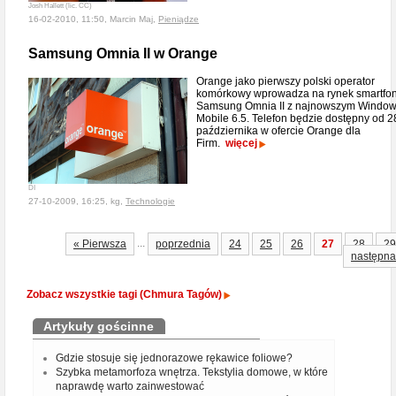
Josh Hallett (lic. CC)
16-02-2010, 11:50, Marcin Maj,
Pieniądze
Samsung Omnia II w Orange
Orange jako pierwszy polski operator
komórkowy wprowadza na rynek smartfo
Samsung Omnia II z najnowszym Windo
Mobile 6.5. Telefon będzie dostępny od 2
października w ofercie Orange dla
Firm.
więcej
DI
27-10-2009, 16:25, kg,
Technologie
...
« Pierwsza
poprzednia
24
25
26
27
28
29
następna
Zobacz wszystkie tagi (Chmura Tagów)
Artykuły gościnne
Gdzie stosuje się jednorazowe rękawice foliowe?
Szybka metamorfoza wnętrza. Tekstylia domowe, w które
naprawdę warto zainwestować