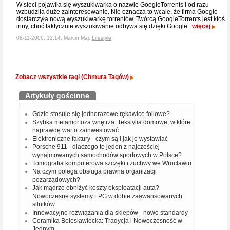
W sieci pojawiła się wyszukiwarka o nazwie GoogleTorrents i od razu
wzbudziła duże zainteresowanie. Nie oznacza to wcale, że firma Google
dostarczyła nową wyszukiwarkę torrentów. Twórcą GoogleTorrents jest ktoś
inny, choć faktycznie wyszukiwanie odbywa się dzięki Google.
więcej
08-11-2006, 12:14, Marcin Maj,
Lifestyle
Zobacz wszystkie tagi (Chmura Tagów)
Artykuły gościnne
Gdzie stosuje się jednorazowe rękawice foliowe?
Szybka metamorfoza wnętrza. Tekstylia domowe, w które
naprawdę warto zainwestować
Elektroniczne faktury - czym są i jak je wystawiać
Porsche 911 - dlaczego to jeden z najcześciej
wynajmowanych samochodów sportowych w Polsce?
Tomografia komputerowa szczęki i żuchwy we Wrocławiu
Na czym polega obsługa prawna organizacji
pozarządowych?
Jak mądrze obniżyć koszty eksploatacji auta?
Nowoczesne systemy LPG w dobie zaawansowanych
silników
Innowacyjne rozwiązania dla sklepów - nowe standardy
Ceramika Bolesławiecka: Tradycja i Nowoczesność w
Jednym