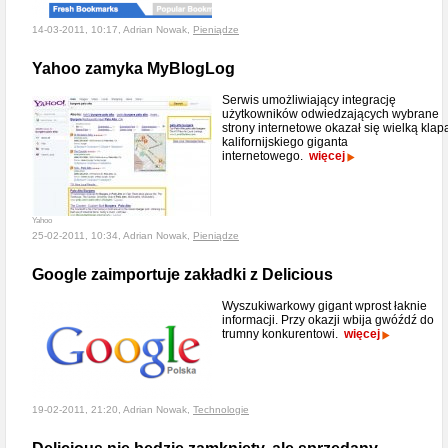
14-03-2011, 10:17, Adrian Nowak,
Pieniądze
Yahoo zamyka MyBlogLog
Serwis umożliwiający integrację
użytkowników odwiedzających wybrane
strony internetowe okazał się wielką klap
kalifornijskiego giganta
internetowego.
więcej
Yahoo
25-02-2011, 10:34, Adrian Nowak,
Pieniądze
Google zaimportuje zakładki z Delicious
Wyszukiwarkowy gigant wprost łaknie
informacji. Przy okazji wbija gwóźdź do
trumny konkurentowi.
więcej
19-02-2011, 21:20, Adrian Nowak,
Technologie