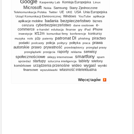
Google
Komisja Europejska
Kaspersky Lab
Linux
Microsoft
Samsung
Stany Zjednoczone
Nokia
UE
USA
Unia Europejska
Telekomunikacja Polska
Twitter
UKE
Windows
Urząd Komunikacji Elektronicznej
YouTube
aplikacje
bezpieczeństwo
badania
aplikacje mobilne
biznes
cyberbezpieczeństwo
e-
cenzura
dane osobowe
commerce
iPhone
e-handel
edukacja
finanse
gry
iPad
kf12m
konkursy
inwestycje
komunikat firmy
konferencje
patronat DI
piractwo
p2p
muzyka
nols
patenty
phishing
prawa
podatki
policja
polityka
podcasty
politycy
praca
autorskie
prawo
prywatność
przedsiębiorcy
przegląd prasy
serwisy
raporty
przeglądarki
przejęcia
reklama
smartfony
społecznościowe
sklepy internetowe
spam
startupy
tablety
telefony
sprzedaż
sztuczna inteligencja
wygasl
urządzenia przenośne
wideo
komórkowe
wyniki
własność intelektualna
finansowe
wyszukiwarki
Więcej tagów