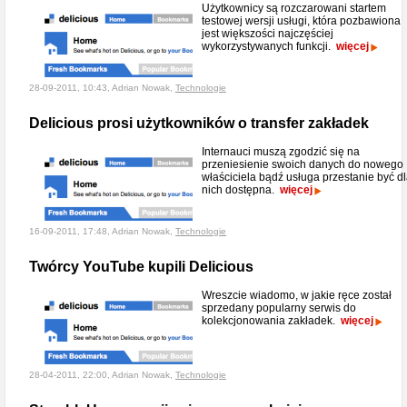
Użytkownicy są rozczarowani startem
testowej wersji usługi, która pozbawiona
jest większości najczęściej
wykorzystywanych funkcji.
więcej
28-09-2011, 10:43, Adrian Nowak,
Technologie
Delicious prosi użytkowników o transfer zakładek
Internauci muszą zgodzić się na
przeniesienie swoich danych do nowego
właściciela bądź usługa przestanie być d
nich dostępna.
więcej
16-09-2011, 17:48, Adrian Nowak,
Technologie
Twórcy YouTube kupili Delicious
Wreszcie wiadomo, w jakie ręce został
sprzedany popularny serwis do
kolekcjonowania zakładek.
więcej
28-04-2011, 22:00, Adrian Nowak,
Technologie