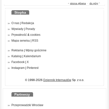
«
strona główna
-
do góry
^
Stopka
O nas
|
Redakcja
Wywiady
|
Porady
Prywatność
&
cookies
Mapa serwisu
|
RSS
Reklama
|
Wpisy gościnne
Katalog
|
Kalendarium
Facebook
|
X
Instagram
|
Pinterest
© 1998-2026
Dziennik Internautów
Sp. z o.o.
Partnerzy
Przeprowadzki Wrocław