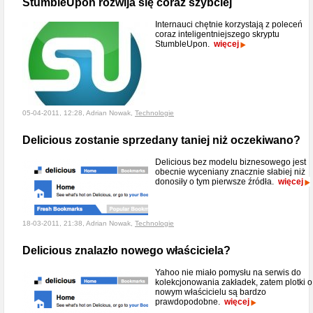
StumbleUpon rozwija się coraz szybciej
Internauci chętnie korzystają z poleceń
coraz inteligentniejszego skryptu
StumbleUpon.
więcej
05-04-2011, 12:28, Adrian Nowak,
Technologie
Delicious zostanie sprzedany taniej niż oczekiwano?
Delicious bez modelu biznesowego jest
obecnie wyceniany znacznie słabiej niż
donosiły o tym pierwsze źródła.
więcej
18-03-2011, 21:38, Adrian Nowak,
Technologie
Delicious znalazło nowego właściciela?
Yahoo nie miało pomysłu na serwis do
kolekcjonowania zakładek, zatem plotki o
nowym właścicielu są bardzo
prawdopodobne.
więcej