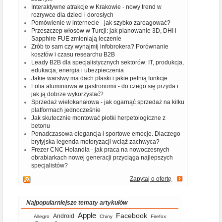
Interaktywne atrakcje w Krakowie - nowy trend w
rozrywce dla dzieci i dorosłych
Pomówienie w internecie - jak szybko zareagować?
Przeszczep włosów w Turcji: jak planowanie 3D, DHI i
Sapphire FUE zmieniają leczenie
Zrób to sam czy wynajmij infobrokera? Porównanie
kosztów i czasu researchu B2B
Leady B2B dla specjalistycznych sektorów: IT, produkcja,
edukacja, energia i ubezpieczenia
Jakie warstwy ma dach płaski i jakie pełnią funkcje
Folia aluminiowa w gastronomii - do czego się przyda i
jak ją dobrze wykorzystać?
Sprzedaż wielokanałowa - jak ogarnąć sprzedaż na kilku
platformach jednocześnie
Jak skutecznie montować płotki herpetologiczne z
betonu
Ponadczasowa elegancja i sportowe emocje. Dlaczego
brytyjska legenda motoryzacji wciąż zachwyca?
Frezer CNC Holandia - jak praca na nowoczesnych
obrabiarkach nowej generacji przyciąga najlepszych
specjalistów?
Zapytaj o ofertę
Najpopularniejsze tematy artykułów
Apple
Facebook
Android
Allegro
Chiny
Firefox