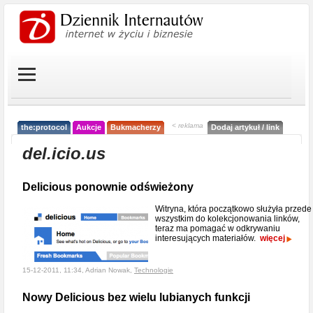
< reklama
the:protocol
Aukcje
Bukmacherzy
Dodaj artykuł / link
del.icio.us
Delicious ponownie odświeżony
Witryna, która początkowo służyła przede
wszystkim do kolekcjonowania linków,
teraz ma pomagać w odkrywaniu
interesujących materiałów.
więcej
15-12-2011, 11:34, Adrian Nowak,
Technologie
Nowy Delicious bez wielu lubianych funkcji