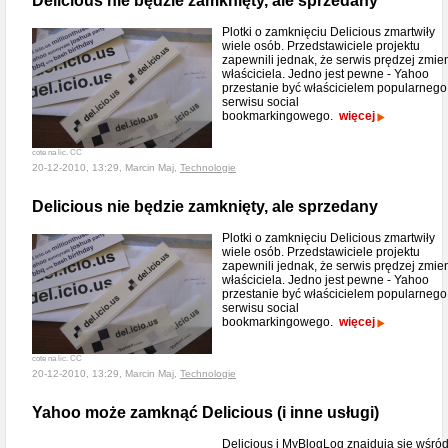
Delicious nie będzie zamknięty, ale sprzedany
Plotki o zamknięciu Delicious zmartwiły
wiele osób. Przedstawiciele projektu
zapewnili jednak, że serwis prędzej zmie
właściciela. Jedno jest pewne - Yahoo
przestanie być właścicielem popularnego
serwisu social
bookmarkingowego.
więcej
cote na lic. CC
20-12-2010, 13:29, Marcin Maj,
Technologie
Delicious nie będzie zamknięty, ale sprzedany
Plotki o zamknięciu Delicious zmartwiły
wiele osób. Przedstawiciele projektu
zapewnili jednak, że serwis prędzej zmie
właściciela. Jedno jest pewne - Yahoo
przestanie być właścicielem popularnego
serwisu social
bookmarkingowego.
więcej
cote na lic. CC
20-12-2010, 13:29, Marcin Maj,
Technologie
Yahoo może zamknąć Delicious (i inne usługi)
Delicious i MyBlogLog znajdują się wśró