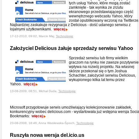
tych usług Yahoo, które mogą zostać
zamknięte - tak wynika ze zrzutu
ekranowego przedstawiającego część
wewnętrznego webcastu Yahoo, który
został opublikowany wczoraj na Twitterze
Najbardziej zaskakuje rezygnacja z Delicious - dość udanego serwisu z
lojalnymi użytkownikami.
więcej
17-12-2010, 09:02, Marcin Maj,
Technologie
Założyciel Delicious żałuje sprzedaży serwisu Yahoo
Sprzedaż serwisu lub firmy wielkim
graczom na rynku nie zawsze pozytywnie
wpływa na rozwój projektu. Na własnej
skórze przekonał się o tym Joshua
Schachter, założyciel serwisu Delicious,
wykupionego kilka lat temu przez
Yahoo.
więcej
13-08-2009, 08:51, Michał Duda,
Technologie
Microsoft przygotowuje serwis umożliwiający kolekcjonowanie zakładek,
konkurencyjny wobec delicious.com - wystartowała już wstępna wersja Socia
Bookmarks:
więcej
23-08-2008, 18:46, Anna Wasilewska-Śpioch,
Technologie
Ruszyła nowa wersja del.icio.us