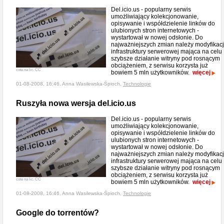
Del.icio.us - popularny serwis
umożliwiający kolekcjonowanie,
opisywanie i współdzielenie linków do
ulubionych stron internetowych -
wystartował w nowej odsłonie. Do
najważniejszych zmian należy modyfikac
infrastruktury serwerowej mająca na celu
szybsze działanie witryny pod rosnącym
obciążeniem, z serwisu korzysta już
cote na lic. CC
bowiem 5 mln użytkowników.
więcej
01-08-2008, 16:46, Anna Wasilewska-Śpioch,
Technologie
Ruszyła nowa wersja del.icio.us
Del.icio.us - popularny serwis
umożliwiający kolekcjonowanie,
opisywanie i współdzielenie linków do
ulubionych stron internetowych -
wystartował w nowej odsłonie. Do
najważniejszych zmian należy modyfikac
infrastruktury serwerowej mająca na celu
szybsze działanie witryny pod rosnącym
obciążeniem, z serwisu korzysta już
cote na lic. CC
bowiem 5 mln użytkowników.
więcej
01-08-2008, 16:46, Anna Wasilewska-Śpioch,
Technologie
Google do torrentów?