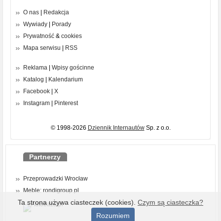
O nas
|
Redakcja
Wywiady
|
Porady
Prywatność
&
cookies
Mapa serwisu
|
RSS
Reklama
|
Wpisy gościnne
Katalog
|
Kalendarium
Facebook
|
X
Instagram
|
Pinterest
© 1998-2026
Dziennik Internautów
Sp. z o.o.
Partnerzy
Przeprowadzki Wrocław
Meble: rondigroup.pl
Ta strona używa ciasteczek (cookies).
Czym są ciasteczka?
Rozumiem