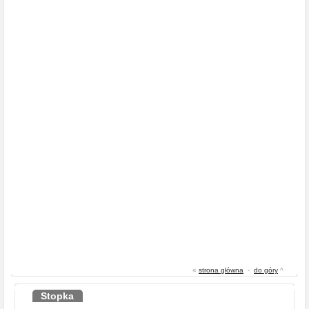
«
strona główna
-
do góry
^
Stopka