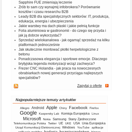
Sapphire FUE zmieniają leczenie
Zrób to sam czy wynajmij infobrokera? Porównanie
kosztów i czasu researchu B2B
Leady B2B dla specjalistycznych sektorów: IT, produkcja,
edukacja, energia i ubezpieczenia
Jakie warstwy ma dach płaski i jakie pełnią funkcje
Folia aluminiowa w gastronomii - do czego się przyda i
jak ją dobrze wykorzystać?
Sprzedaż wielokanałowa - jak ogarnąć sprzedaż na kilku
platformach jednocześnie
Jak skutecznie montować płotki herpetologiczne z
betonu
Ponadczasowa elegancja i sportowe emocje. Dlaczego
brytyjska legenda motoryzacji wciąż zachwyca?
Frezer CNC Holandia - jak praca na nowoczesnych
obrabiarkach nowej generacji przyciąga najlepszych
specjalistów?
Zapytaj o ofertę
Najpopularniejsze tematy artykułów
Apple
Facebook
Android
Allegro
Chiny
Firefox
Google
Komisja Europejska
Kaspersky Lab
Linux
Microsoft
Samsung
Stany Zjednoczone
Nokia
UE
USA
Unia Europejska
Telekomunikacja Polska
Twitter
UKE
Windows
Urząd Komunikacji Elektronicznej
YouTube
aplikacje
bezpieczeństwo
badania