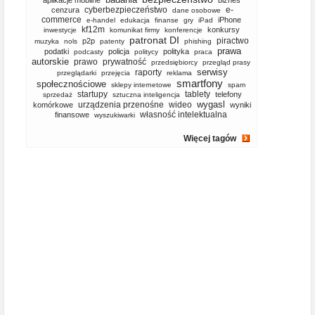
aplikacje mobilne
biznes
cyberbezpieczeństwo
e-
cenzura
dane osobowe
commerce
iPhone
e-handel
edukacja
finanse
gry
iPad
kf12m
konkursy
inwestycje
komunikat firmy
konferencje
patronat DI
piractwo
p2p
muzyka
nols
patenty
phishing
prawa
podatki
policja
polityka
podcasty
politycy
praca
autorskie
prawo
prywatność
przedsiębiorcy
przegląd prasy
serwisy
raporty
przeglądarki
przejęcia
reklama
smartfony
społecznościowe
sklepy internetowe
spam
startupy
tablety
telefony
sprzedaż
sztuczna inteligencja
wygasl
urządzenia przenośne
wideo
komórkowe
wyniki
własność intelektualna
finansowe
wyszukiwarki
Więcej tagów