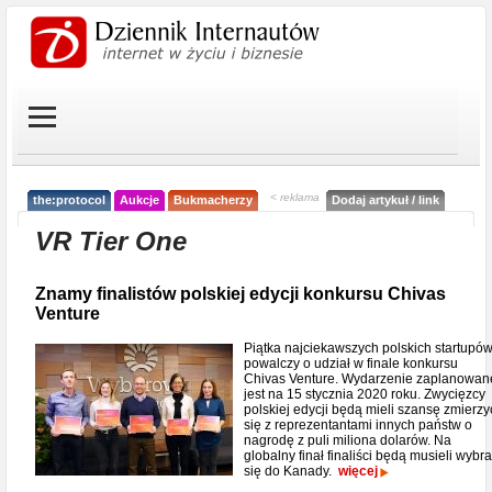
< reklama
the:protocol
Aukcje
Bukmacherzy
Dodaj artykuł / link
VR Tier One
Znamy finalistów polskiej edycji konkursu Chivas
Venture
Piątka najciekawszych polskich startupó
powalczy o udział w finale konkursu
Chivas Venture. Wydarzenie zaplanowan
jest na 15 stycznia 2020 roku. Zwycięzcy
polskiej edycji będą mieli szansę zmierzy
się z reprezentantami innych państw o
nagrodę z puli miliona dolarów. Na
globalny finał finaliści będą musieli wybr
się do Kanady.
więcej