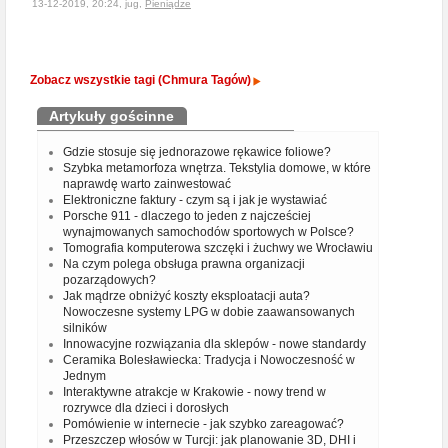
13-12-2019, 20:24, jug,
Pieniądze
Zobacz wszystkie tagi (Chmura Tagów)
Artykuły gościnne
Gdzie stosuje się jednorazowe rękawice foliowe?
Szybka metamorfoza wnętrza. Tekstylia domowe, w które
naprawdę warto zainwestować
Elektroniczne faktury - czym są i jak je wystawiać
Porsche 911 - dlaczego to jeden z najcześciej
wynajmowanych samochodów sportowych w Polsce?
Tomografia komputerowa szczęki i żuchwy we Wrocławiu
Na czym polega obsługa prawna organizacji
pozarządowych?
Jak mądrze obniżyć koszty eksploatacji auta?
Nowoczesne systemy LPG w dobie zaawansowanych
silników
Innowacyjne rozwiązania dla sklepów - nowe standardy
Ceramika Bolesławiecka: Tradycja i Nowoczesność w
Jednym
Interaktywne atrakcje w Krakowie - nowy trend w
rozrywce dla dzieci i dorosłych
Pomówienie w internecie - jak szybko zareagować?
Przeszczep włosów w Turcji: jak planowanie 3D, DHI i