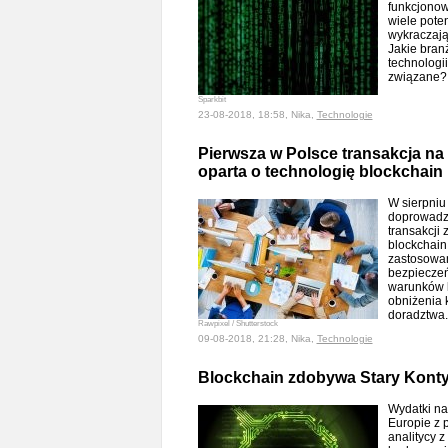
funkcjonow
wiele pote
wykraczają
Jakie branż
technologi
związane
Sparkbit
23-08-2018, 18:58, Nika,
Technologie
Pierwsza w Polsce transakcja na
oparta o technologię blockchain
W sierpniu 
doprowadz
transakcji 
blockchain
zastosowa
bezpiecze
warunków k
obniżenia 
doradztwa
Rawpixel / Shutterstock
09-08-2018, 21:28, Nika,
Technologie
Blockchain zdobywa Stary Kont
Wydatki na
Europie z 
analitycy 