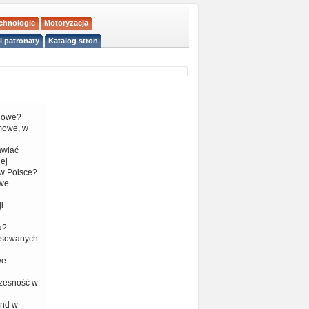
echnologie
Motoryzacja
i patronaty
Katalog stron
liowe?
mowe, w
tawiać
ej
w Polsce?
 we
i
a?
nsowanych
we
czesność w
end w