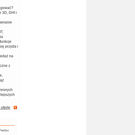
eagować?
 3D, DHI i
ównanie
T,
ia
funkcje
ię przyda i
zedaż na
czne z
e.
iąż
zesnych
jlepszych
 ofertę
Firefox