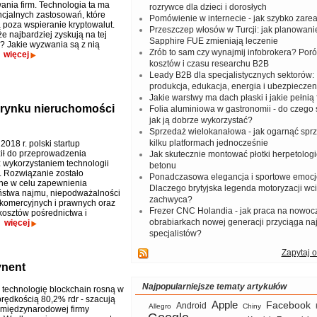
ania firm. Technologia ta ma
rozrywce dla dzieci i dorosłych
ncjalnych zastosowań, które
Pomówienie w internecie - jak szybko zar
 poza wspieranie kryptowalut.
Przeszczep włosów w Turcji: jak planowanie
e najbardziej zyskują na tej
Sapphire FUE zmieniają leczenie
i? Jakie wyzwania są z nią
Zrób to sam czy wynajmij infobrokera? Por
?
więcej
kosztów i czasu researchu B2B
Leady B2B dla specjalistycznych sektorów: I
produkcja, edukacja, energia i ubezpieczen
Jakie warstwy ma dach płaski i jakie pełnią 
 rynku nieruchomości
Folia aluminiowa w gastronomii - do czego s
jak ją dobrze wykorzystać?
Sprzedaż wielokanałowa - jak ogarnąć spr
kilku platformach jednocześnie
2018 r. polski startup
ił do przeprowadzenia
Jak skutecznie montować płotki herpetologi
z wykorzystaniem technologii
betonu
. Rozwiązanie zostało
Ponadczasowa elegancja i sportowe emocj
ne w celu zapewnienia
Dlaczego brytyjska legenda motoryzacji wc
ństwa najmu, niepodważalności
zachwyca?
omercyjnych i prawnych oraz
Frezer CNC Holandia - jak praca na nowoc
kosztów pośrednictwa i
obrabiarkach nowej generacji przyciąga na
.
więcej
specjalistów?
Zapytaj o
ynent
Najpopularniejsze tematy artykułów
 technologię blockchain rosną w
prędkością 80,2% rdr - szacują
Apple
Facebook
Android
Allegro
Chiny
z międzynarodowej firmy