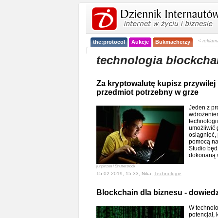
< reklam
the:protocol
Aukcje
Bukmacherzy
technologia blockcha
Za kryptowalutę kupisz przywilej 
przedmiot potrzebny w grze
Jeden z pr
wdrożenie
technologi
umożliwić
osiągnięć,
pomocą naj
Studio będ
dokonaną w
junpinzon / Shutterstock
15-02-2019, 15:33, Nika,
Technologie
Blockchain dla biznesu - dowiedz
W technolo
potencjał,