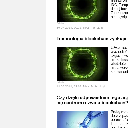
badawczej
IDC, Europa
dla tej tec
Zjednoczon
nią najwię
Deloitte
30-07-2018, 20:17, Nika,
Pieniądze
Technologia blockchain zyskuje
Użycie tec
wychodzić 
częściej wy
marketingu
wiedzieć o
miała wpły
konsumen
Deloitte
18-05-2018, 23:07, Nika,
Technologie
Czy dzięki odpowiednim regulac
się centrum rozwoju blockchain
Próbę wpr
dotyczącyc
porównać d
Internetu. 
on właśnie 