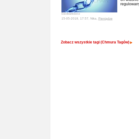
regulowany
Davidstankiewicz
15-05-2018, 17:57, Nika,
Pieniądze
Zobacz wszystkie tagi (Chmura Tagów)