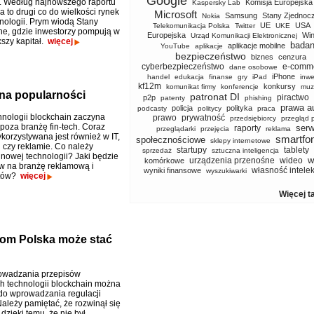
Google
. Według najnowszego raportu
Komisja Europejska
Kaspersky Lab
 to drugi co do wielkości rynek
Microsoft
Samsung
Stany Zjednoc
Nokia
hnologii. Prym wiodą Stany
UE
USA
Telekomunikacja Polska
Twitter
UKE
e, gdzie inwestorzy pompują w
Europejska
Wi
Urząd Komunikacji Elektronicznej
kszy kapitał.
więcej
badan
aplikacje mobilne
YouTube
aplikacje
bezpieczeństwo
biznes
cenzura
cyberbezpieczeństwo
e-comm
dane osobowe
iPhone
handel
edukacja
finanse
gry
iPad
inwe
kf12m
konkursy
komunikat firmy
konferencje
muz
 na popularności
patronat DI
piractwo
p2p
patenty
phishing
prawa a
policja
polityka
podcasty
politycy
praca
hnologii blockchain zaczyna
prawo
prywatność
przedsiębiorcy
przegląd 
poza branżę fin-tech. Coraz
serw
raporty
przeglądarki
przejęcia
reklama
korzystywana jest również w IT,
smartfo
społecznościowe
sklepy internetowe
 czy reklamie. Co należy
startupy
tablety
sprzedaż
sztuczna inteligencja
 nowej technologii? Jaki będzie
w
urządzenia przenośne
wideo
komórkowe
w na branżę reklamową i
własność intele
wyniki finansowe
wyszukiwarki
tów?
więcej
Więcej t
jom Polska może stać
?
owadzania przepisów
h technologii blockchain można
o wprowadzania regulacji
Należy pamiętać, że rozwinął się
dzięki temu, że nie był