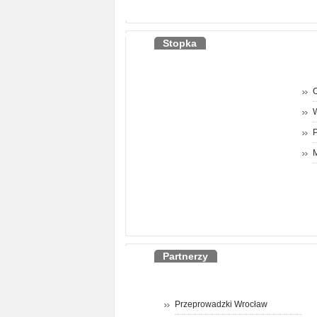
Stopka
O
P
M
Partnerzy
Przeprowadzki Wrocław