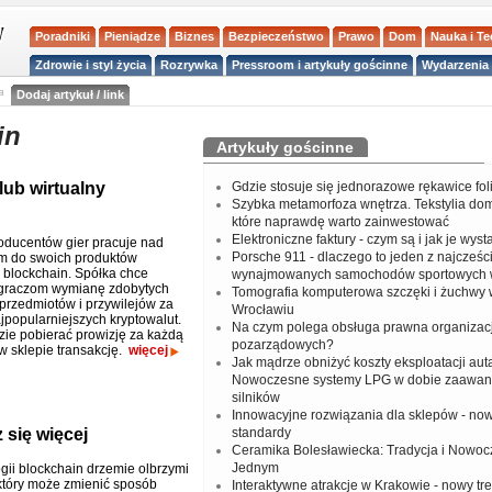
Poradniki
Pieniądze
Biznes
Bezpieczeństwo
Prawo
Dom
Nauka i T
Zdrowie i styl życia
Rozrywka
Pressroom i artykuły gościnne
Wydarzenia 
a
Dodaj artykuł / link
in
Artykuły gościnne
lub wirtualny
Gdzie stosuje się jednorazowe rękawice fo
Szybka metamorfoza wnętrza. Tekstylia do
które naprawdę warto zainwestować
Elektroniczne faktury - czym są i jak je wys
oducentów gier pracuje nad
Porsche 911 - dlaczego to jeden z najcześci
m do swoich produktów
i blockchain. Spółka chce
wynajmowanych samochodów sportowych 
 graczom wymianę zdobytych
Tomografia komputerowa szczęki i żuchwy
 przedmiotów i przywilejów za
Wrocławiu
popularniejszych kryptowalut.
Na czym polega obsługa prawna organizacj
zie pobierać prowizję za każdą
pozarządowych?
 sklepie transakcję.
więcej
Jak mądrze obniżyć koszty eksploatacji aut
Nowoczesne systemy LPG w dobie zaawa
silników
Innowacyjne rozwiązania dla sklepów - no
 się więcej
standardy
Ceramika Bolesławiecka: Tradycja i Nowo
Jednym
gii blockchain drzemie olbrzymi
 który może zmienić sposób
Interaktywne atrakcje w Krakowie - nowy tr