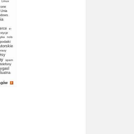
Linux
zone
Unia
ndows
ia
erce
e-
stycje
yka
nols
podatki
utorskie
prasy
isy
ny
spam
telefony
ygasl
ktualna
agów