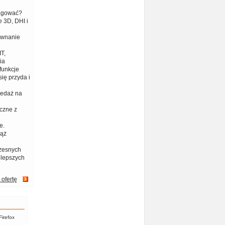
eagować?
 3D, DHI i
ównanie
T,
ia
funkcje
ię przyda i
zedaż na
czne z
e.
iąż
zesnych
jlepszych
 ofertę
Firefox