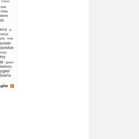
Linux
zone
Unia
ndows
ia
erce
e-
stycje
yka
nols
podatki
utorskie
prasy
isy
ny
spam
telefony
ygasl
ktualna
agów