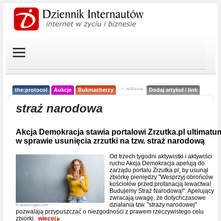
< reklama
the:protocol
Aukcje
Bukmacherzy
Dodaj artykuł / link
straż narodowa
Akcja Demokracja stawia portalowi Zrzutka.pl ultimatu
w sprawie usunięcia zrzutki na tzw. straż narodową
Od trzech tygodni aktywistki i aktywiści
ruchu Akcja Demokracja apelują do
zarządu portalu Zrzutka.pl, by usunął
zbiórkę pieniędzy "Wesprzyj obrońców
kościołów przed profanacją lewactwa!
Budujemy Straż Narodową!". Apelujący
zwracają uwagę, że dotychczasowe
działania tzw. "straży narodowej"
Krakenimages.com
pozwalają przypuszczać o niezgodności z prawem rzeczywistego celu
zbiórki.
więcej