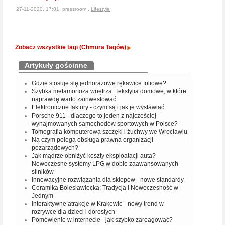
27-11-2020, 17:01, pressroom ,
Lifestyle
Zobacz wszystkie tagi (Chmura Tagów)
Artykuły gościnne
Gdzie stosuje się jednorazowe rękawice foliowe?
Szybka metamorfoza wnętrza. Tekstylia domowe, w które
naprawdę warto zainwestować
Elektroniczne faktury - czym są i jak je wystawiać
Porsche 911 - dlaczego to jeden z najcześciej
wynajmowanych samochodów sportowych w Polsce?
Tomografia komputerowa szczęki i żuchwy we Wrocławiu
Na czym polega obsługa prawna organizacji
pozarządowych?
Jak mądrze obniżyć koszty eksploatacji auta?
Nowoczesne systemy LPG w dobie zaawansowanych
silników
Innowacyjne rozwiązania dla sklepów - nowe standardy
Ceramika Bolesławiecka: Tradycja i Nowoczesność w
Jednym
Interaktywne atrakcje w Krakowie - nowy trend w
rozrywce dla dzieci i dorosłych
Pomówienie w internecie - jak szybko zareagować?