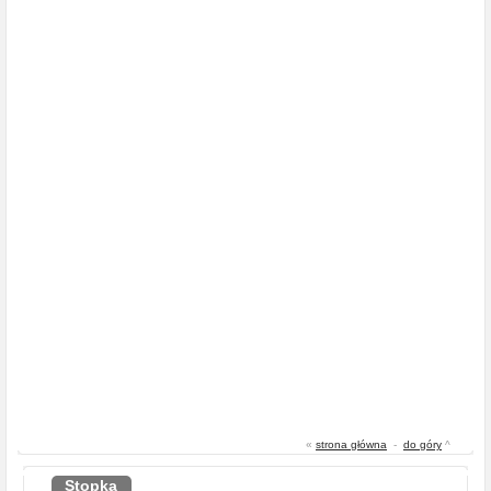
«
strona główna
-
do góry
^
Stopka