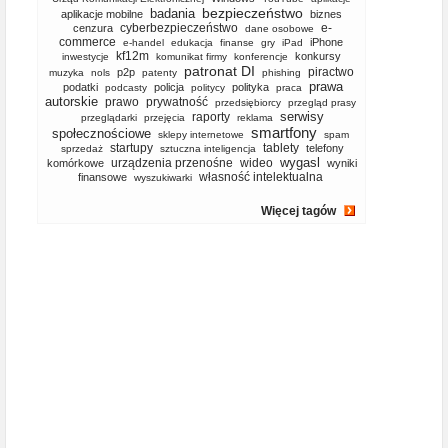
bezpieczeństwo
badania
aplikacje mobilne
biznes
cyberbezpieczeństwo
e-
cenzura
dane osobowe
commerce
iPhone
e-handel
edukacja
finanse
gry
iPad
kf12m
konkursy
inwestycje
komunikat firmy
konferencje
patronat DI
piractwo
p2p
muzyka
nols
patenty
phishing
prawa
podatki
policja
polityka
podcasty
politycy
praca
autorskie
prawo
prywatność
przedsiębiorcy
przegląd prasy
serwisy
raporty
przeglądarki
przejęcia
reklama
smartfony
społecznościowe
sklepy internetowe
spam
startupy
tablety
telefony
sprzedaż
sztuczna inteligencja
wygasl
urządzenia przenośne
wideo
komórkowe
wyniki
własność intelektualna
finansowe
wyszukiwarki
Więcej tagów