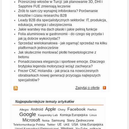
Przeszczep włosów w Turcji: jak planowanie 3D, DHI i
Sapphire FUE zmieniają leczenie
Zrób to sam czy wynajmij infobrokera? Porównanie
kosztów i czasu researchu B2B
Leady B2B dla specjalistycznych sektorów: IT, produkcja,
edukacja, energia i ubezpieczenia
Jakie warstwy ma dach płaski i jakie pełnią funkcje
Folia aluminiowa w gastronomii - do czego się przyda i
jak ją dobrze wykorzystać?
Sprzedaż wielokanałowa - jak ogarnąć sprzedaż na kilku
platformach jednocześnie
Jak skutecznie montować płotki herpetologiczne z
betonu
Ponadczasowa elegancja i sportowe emocje. Dlaczego
brytyjska legenda motoryzacji wciąż zachwyca?
Frezer CNC Holandia - jak praca na nowoczesnych
obrabiarkach nowej generacji przyciąga najlepszych
specjalistów?
Zapytaj o ofertę
Najpopularniejsze tematy artykułów
Apple
Facebook
Android
Allegro
Chiny
Firefox
Google
Komisja Europejska
Kaspersky Lab
Linux
Microsoft
Samsung
Stany Zjednoczone
Nokia
UE
USA
Unia Europejska
Telekomunikacja Polska
Twitter
UKE
Windows
Urząd Komunikacji Elektronicznej
YouTube
aplikacje