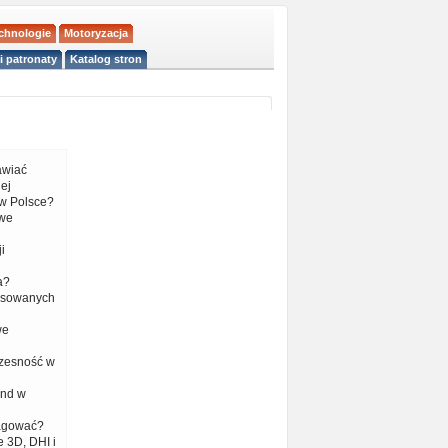
echnologie
Motoryzacja
i patronaty
Katalog stron
tawiać
ej
w Polsce?
 we
i
a?
nsowanych
we
czesność w
end w
eagować?
 3D, DHI i