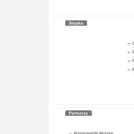
Stopka
O
P
M
Partnerzy
Przeprowadzki Wrocław