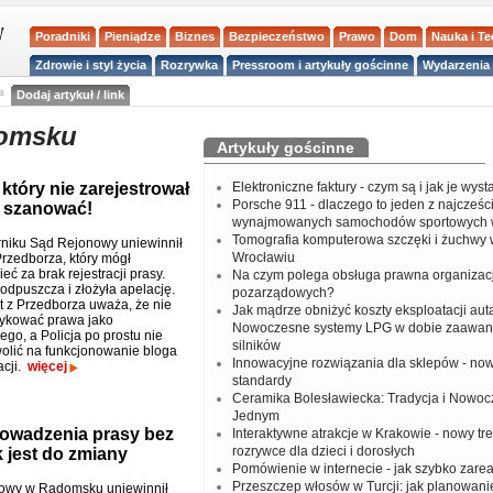
Poradniki
Pieniądze
Biznes
Bezpieczeństwo
Prawo
Dom
Nauka i T
Zdrowie i styl życia
Rozrywka
Pressroom i artykuły gościnne
Wydarzenia 
a
Dodaj artykuł / link
omsku
Artykuły gościnne
który nie zarejestrował
Elektroniczne faktury - czym są i jak je wys
Porsche 911 - dlaczego to jeden z najcześci
a szanować!
wynajmowanych samochodów sportowych 
Tomografia komputerowa szczęki i żuchwy
niku Sąd Rejonowy uniewinnił
Wrocławiu
Przedborza, który mógł
ć za brak rejestracji prasy.
Na czym polega obsługa prawna organizacj
 odpuszcza i złożyła apelację.
pozarządowych?
z Przedborza uważa, że nie
Jak mądrze obniżyć koszty eksploatacji aut
ykować prawa jako
Nowoczesne systemy LPG w dobie zaawa
ego, a Policja po prostu nie
silników
lić na funkcjonowanie bloga
Innowacyjne rozwiązania dla sklepów - no
acji.
więcej
standardy
Ceramika Bolesławiecka: Tradycja i Nowo
Jednym
rowadzenia prasy bez
Interaktywne atrakcje w Krakowie - nowy tr
rozrywce dla dzieci i dorosłych
ak jest do zmiany
Pomówienie w internecie - jak szybko zar
Przeszczep włosów w Turcji: jak planowanie
owy w Radomsku uniewinnił