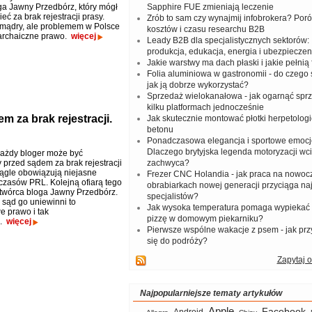
ga Jawny Przedbórz, który mógł
Sapphire FUE zmieniają leczenie
ć za brak rejestracji prasy.
Zrób to sam czy wynajmij infobrokera? Por
 mądry, ale problemem w Polsce
kosztów i czasu researchu B2B
 archaiczne prawo.
więcej
Leady B2B dla specjalistycznych sektorów: I
produkcja, edukacja, energia i ubezpieczen
Jakie warstwy ma dach płaski i jakie pełnią 
Folia aluminiowa w gastronomii - do czego s
jak ją dobrze wykorzystać?
Sprzedaż wielokanałowa - jak ogarnąć spr
kilku platformach jednocześnie
m za brak rejestracji.
Jak skutecznie montować płotki herpetologi
betonu
Ponadczasowa elegancja i sportowe emocj
Dlaczego brytyjska legenda motoryzacji wc
ażdy bloger może być
 przed sądem za brak rejestracji
zachwyca?
iągle obowiązują niejasne
Frezer CNC Holandia - jak praca na nowoc
 czasów PRL. Kolejną ofiarą tego
obrabiarkach nowej generacji przyciąga na
 twórca bloga Jawny Przedbórz.
specjalistów?
 sąd go uniewinni to
Jak wysoka temperatura pomaga wypiekać
 prawo i tak
pizzę w domowym piekarniku?
e.
więcej
Pierwsze wspólne wakacje z psem - jak pr
się do podróży?
Zapytaj o
Najpopularniejsze tematy artykułów
Apple
Facebook