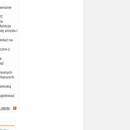
ównanie
T,
ia
funkcje
ię przyda i
zedaż na
czne z
e.
iąż
zesnych
jlepszych
 włoską
zygotować
 ofertę