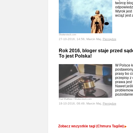
twórcę blo
odpowiedzie
Wyrok jest
wciąż jest
Shutterstock.com
27-10-2016, 14:56, Marcin Maj,
Pieniądze
Rok 2016, bloger staje przed sąde
To jest Polska!
W Polsce k
postawiony
prasy bo c
przepisy z
prawa jest
Nawet jeśli
problemowe
pozostani
Paul Matthew / Shutterstock.com
18-10-2016, 08:49, Marcin Maj,
Pieniądze
Zobacz wszystkie tagi (Chmura Tagów)