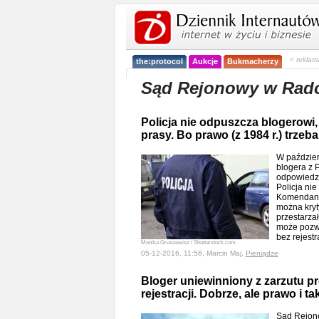
< reklam
the:protocol
Aukcje
Bukmacherzy
Sąd Rejonowy w Rad
Policja nie odpuszcza blogerowi, 
prasy. Bo prawo (z 1984 r.) trzeb
W paździer
blogera z 
odpowiedzie
Policja nie
Komendant 
można kryt
przestarzał
może pozwo
bez rejestr
Monika Gruszewisz / Shutterstock.com
05-12-2016, 11:56, Marcin Maj,
Pieniądze
Bloger uniewinniony z zarzutu p
rejestracji. Dobrze, ale prawo i t
Sąd Rejon