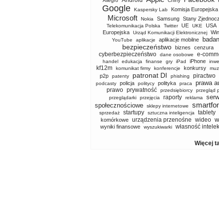
Android
Allegro
Chiny
Google
Komisja Europejska
Kaspersky Lab
Microsoft
Samsung
Stany Zjednoc
Nokia
UE
USA
Telekomunikacja Polska
Twitter
UKE
Europejska
Wi
Urząd Komunikacji Elektronicznej
badan
aplikacje mobilne
YouTube
aplikacje
bezpieczeństwo
biznes
cenzura
cyberbezpieczeństwo
e-comm
dane osobowe
iPhone
handel
edukacja
finanse
gry
iPad
inwe
kf12m
konkursy
komunikat firmy
konferencje
muz
patronat DI
piractwo
p2p
patenty
phishing
prawa a
policja
polityka
podcasty
politycy
praca
prawo
prywatność
przedsiębiorcy
przegląd 
serw
raporty
przeglądarki
przejęcia
reklama
smartfo
społecznościowe
sklepy internetowe
startupy
tablety
sprzedaż
sztuczna inteligencja
w
urządzenia przenośne
wideo
komórkowe
własność intele
wyniki finansowe
wyszukiwarki
Więcej t