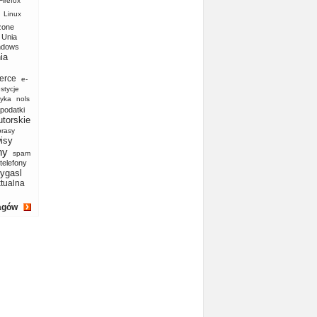
Firefox
Linux
zone
Unia
ndows
ia
erce
e-
stycje
yka
nols
podatki
utorskie
prasy
isy
ny
spam
telefony
ygasl
ktualna
agów