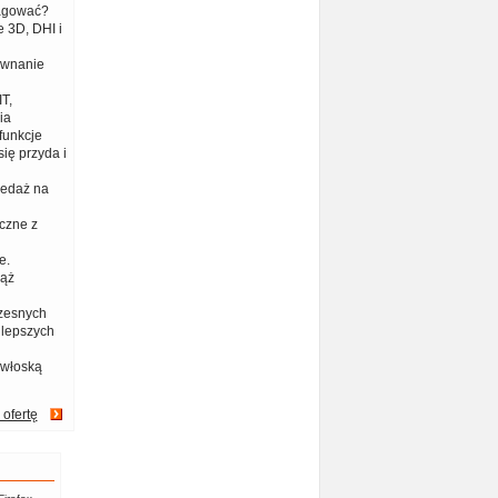
eagować?
 3D, DHI i
ównanie
T,
ia
funkcje
ię przyda i
zedaż na
czne z
e.
iąż
zesnych
jlepszych
 włoską
 ofertę