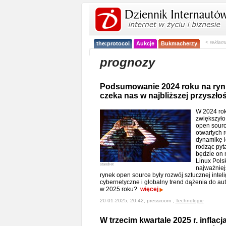
< reklam
the:protocol
Aukcje
Bukmacherzy
prognozy
Podsumowanie 2024 roku na ryn
czeka nas w najbliższej przyszłoś
W 2024 rok
zwiększyło
open sour
otwartych 
dynamikę i
rodząc pyta
będzie on 
Linux Pols
standret
najważniej
rynek open source były rozwój sztucznej inteli
cybernetyczne i globalny trend dążenia do aut
w 2025 roku?
więcej
20-01-2025, 20:42, pressroom ,
Technologie
W trzecim kwartale 2025 r. inflacj