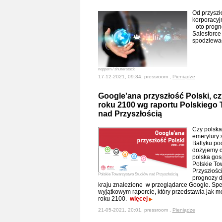
Od przyszł
korporacyj
- oto progn
Salesforce
spodziewa
nopporn / shutterstock
17-12-2021, 09:34, pressroom ,
Pieniądze
Google'ana przyszłość Polski, cz
roku 2100 wg raportu Polskiego
nad Przyszłością
Czy polska
emerytury 
Bałtyku po
dożyjemy c
polska gos
Polskie To
Przyszłośc
Polskie Towarzystwo Studiów nad Przyszłością
prognozy d
kraju znalezione w przeglądarce Google. Specj
wyjątkowym raporcie, który przedstawia jak 
roku 2100.
więcej
21-05-2021, 20:01, pressroom ,
Pieniądze