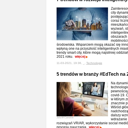
Zaintereso
city dynam
postępując
coraz licz
mieszkańcó
wyzwań, st
inteligentn
obszarach 
mobilności 
środowiska. Wsparciem mogą okazać się inno
wpłyną one na przyszłość inteligentnych mia
trendy smart city, które mogą najsilniej oddz
2021 roku.
więcej
11-03-2021, 19:36, _,
Technologie
5 trendów w branży #EdTech na 2
Na dynami
technologi
pewnością
covid-19. 
w którym z
znacznie p
Wśród głó
nadchodzą
dalszy wzr
Julia M Cameron
wdrażanie 
rozwiązań VR/AR, wykorzystanie social mediów
procesu nauczania.
więcej