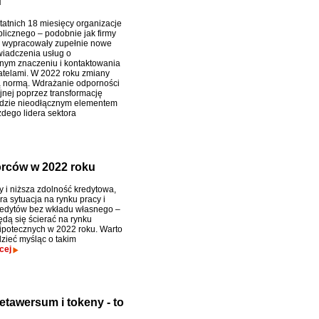
u
tatnich 18 miesięcy organizacje
blicznego – podobnie jak firmy
 wypracowały zupełnie nowe
iadczenia usług o
nym znaczeniu i kontaktowania
atelami. W 2022 roku zmiany
 normą. Wdrażanie odporności
jnej poprzez transformację
ędzie nieodłącznym elementem
żdego lidera sektora
iorców w 2022 roku
y i niższa zdolność kredytowa,
ra sytuacja na rynku pracy i
edytów bez wkładu własnego –
będą się ścierać na rynku
ipotecznych w 2022 roku. Warto
dzieć myśląc o takim
cej
etawersum i tokeny - to