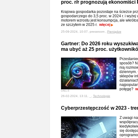
proc. r/r prognozują ekonomiśc
Krajowa gospodarka pozostaje na ścieżce prz
gospodarczego do 3,5 proc. w 2024 r. i wyżej 
motorem wzrostu jest konsumpcja, ale wkrótce
ze szczytem w 2025 r.
więcej
25-09-2024, 10:07, pressroom ,
Pieniądze
Gartner: Do 2026 roku wyszukiw
ma ubyć aż 25 proc. użytkownik
Przestanie
sposób? Ni
nią rozmo
dziennym. 
sklepów in
działaniac
najpopular
potęgę?
w
DALL-E
26-02-2024, 13:11, _,
Technologie
Cyberprzestępczość w 2023 - tre
Z uwagi na
współpracuj
kiedykolwi
się dostępa
oprogramow