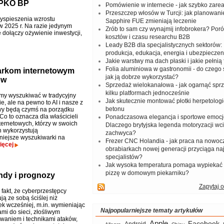
i PKO BP
Pomówienie w internecie - jak szybko zar
Przeszczep włosów w Turcji: jak planowanie
yspieszenia wzrostu
Sapphire FUE zmieniają leczenie
w 2025 r. Na razie jedynym
Zrób to sam czy wynajmij infobrokera? Por
 dołączy ożywienie inwestycji,
kosztów i czasu researchu B2B
Leady B2B dla specjalistycznych sektorów: I
produkcja, edukacja, energia i ubezpieczen
Jakie warstwy ma dach płaski i jakie pełnią 
Folia aluminiowa w gastronomii - do czego s
arkom internetowym
jak ją dobrze wykorzystać?
ów
Sprzedaż wielokanałowa - jak ogarnąć spr
kilku platformach jednocześnie
my wyszukiwać w tradycyjny
Jak skutecznie montować płotki herpetologi
e, ale na pewno to AI i nasze z
betonu
wy będą czymś na porządku
Co to oznacza dla właścicieli
Ponadczasowa elegancja i sportowe emocj
ternetowych, którzy w swoich
Dlaczego brytyjska legenda motoryzacji wc
h wykorzystują
zachwyca?
niejsze wyszukiwarki na
Frezer CNC Holandia - jak praca na nowoc
ięcej
obrabiarkach nowej generacji przyciąga na
specjalistów?
Jak wysoka temperatura pomaga wypiekać
pizzę w domowym piekarniku?
ndy i prognozy
Zapytaj o
 fakt, że cyberprzestępcy
ą ze sobą ściślej niż
ek wcześniej, m.in. wymieniając
Najpopularniejsze tematy artykułów
mi do sieci, złośliwym
aniem i technikami ataków,
Apple
Facebook