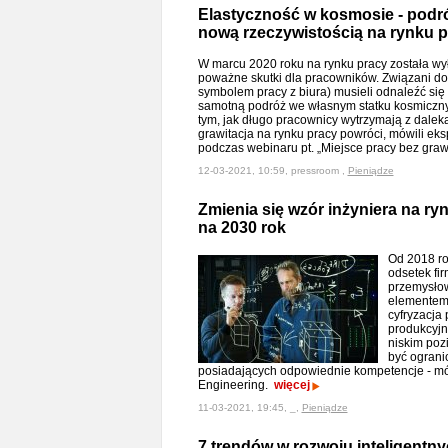
Elastyczność w kosmosie - podr
nową rzeczywistością na rynku 
W marcu 2020 roku na rynku pracy została wył
poważne skutki dla pracowników. Związani do
symbolem pracy z biura) musieli odnaleźć się
samotną podróż we własnym statku kosmicznym
tym, jak długo pracownicy wytrzymają z daleka
grawitacja na rynku pracy powróci, mówili e
podczas webinaru pt. „Miejsce pracy bez grawi
12-03-2021, 10:59, pressroom ,
Pieniądze
Zmienia się wzór inżyniera na ry
na 2030 rok
Od 2018 ro
odsetek fir
przemysłow
elementem 
cyfryzacja
produkcyjn
niskim poz
być ograni
posiadających odpowiednie kompetencje - m
Engineering.
więcej
11-03-2021, 19:45, _,
Pieniądze
7 trendów w rozwoju inteligentny