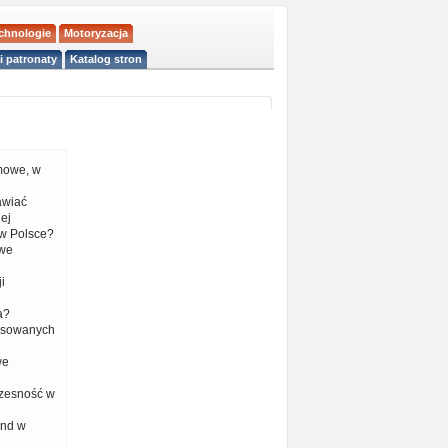
echnologie
Motoryzacja
i patronaty
Katalog stron
mowe, w
tawiać
ej
w Polsce?
 we
i
a?
nsowanych
we
czesność w
end w