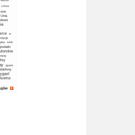
Firefox
Linux
zone
Unia
ndows
ia
erce
e-
stycje
yka
nols
podatki
utorskie
prasy
isy
ny
spam
telefony
ygasl
ktualna
agów