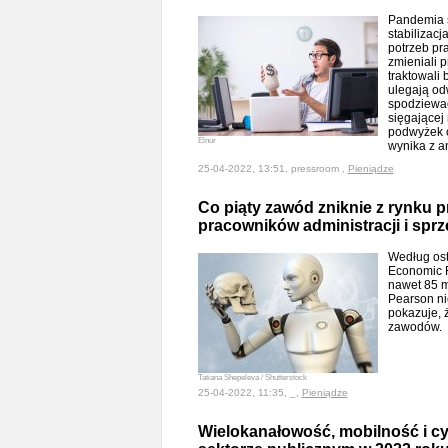
Pandemia s
stabilizac
potrzeb pr
zmieniali 
traktowali 
ulegają od
spodziewać
sięgającej
podwyżek o
Elnur
wynika z a
25-04-2022, 13:51, pressroom ,
Pieniądze
Co piąty zawód zniknie z rynku pr
pracowników administracji i sp
Według ost
Economic 
nawet 85 m
Pearson ni
pokazuje, ż
zawodów.
Tatiana Shepeleva / Shutterstock
25-04-2022, 11:35, _,
Pieniądze
Wielokanałowość, mobilność i cy