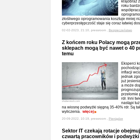
krajobraz 
roku bardz
współpraca 
oprogramow
złośliwego oprogramowania kosztuje mniej ni
cyberprzestępczość staje się coraz łatwiej d
02-02-2023, 21:10, pressroom ,
Bezpieczeństwo
Z końcem roku Polacy mogą prze
sklepach mogą być nawet o 40 pr
temu
Eksperci 
pochodzące
inflacji wc
jednak zgo
już jesieni
a może dop
prognozują
przełomie 
rdr. Inni t
shutterstock.com
nastąpi tu
na wiosnę podwyżki sięgną 35-40% rdr. Są t
wyliczenia.
więcej
20-09-2022, 10:19, pressroom ,
Pieniądze
Sektor IT czekają rotacje obejmu
czwartą pracowników i podwyżki s