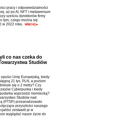
ości pracy i odpowiedzialności
nej, aż po AI, NFT i metawersum
ozy sześciu dyrektorów firmy
 o tym, czego można się
ć w 2022 roku.
więcej
yli co nas czeka do
 Towarzystwa Studiów
 opuści Unię Europejską, kiedy
sięgną 21 tys. PLN, a poziom
dniesie się o 2 metry? Czy
zasów Cyberpunka i kiedy
podarka wyprzedzi niemiecką?
warzystwo Studiów nad
ią (PTSP) przeanalizowało
otyczące przyszłości naszego
aliści zestawili je w
może wyglądać nasze życie do