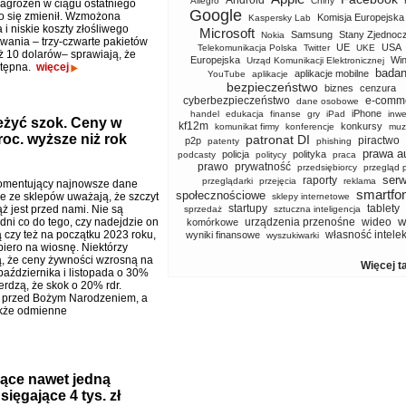
Android
Allegro
Chiny
zagrożeń w ciągu ostatniego
Google
o się zmienił. Wzmożona
Komisja Europejska
Kaspersky Lab
i niskie koszty złośliwego
Microsoft
Samsung
Stany Zjednoc
Nokia
ania – trzy-czwarte pakietów
UE
USA
Telekomunikacja Polska
Twitter
UKE
ż 10 dolarów– sprawiają, że
Europejska
Wi
Urząd Komunikacji Elektronicznej
ostępna.
więcej
badan
aplikacje mobilne
YouTube
aplikacje
bezpieczeństwo
biznes
cenzura
cyberbezpieczeństwo
e-comm
dane osobowe
iPhone
handel
edukacja
finanse
gry
iPad
inwe
żyć szok. Ceny w
kf12m
konkursy
komunikat firmy
konferencje
muz
oc. wyższe niż rok
patronat DI
piractwo
p2p
patenty
phishing
prawa a
policja
polityka
podcasty
politycy
praca
prawo
prywatność
przedsiębiorcy
przegląd 
serw
raporty
przeglądarki
przejęcia
reklama
komentujący najnowsze dane
smartfo
społecznościowe
 ze sklepów uważają, że szczyt
sklepy internetowe
startupy
tablety
iąż jest przed nami. Nie są
sprzedaż
sztuczna inteligencja
w
dni co do tego, czy nadejdzie on
urządzenia przenośne
wideo
komórkowe
ą czy też na początku 2023 roku,
własność intele
wyniki finansowe
wyszukiwarki
iero na wiosnę. Niektórzy
, że ceny żywności wzrosną na
Więcej t
października i listopada o 30%
wierdzą, że skok o 20% rdr.
ż przed Bożym Narodzeniem, a
akże odmienne
jące nawet jedną
ięgające 4 tys. zł