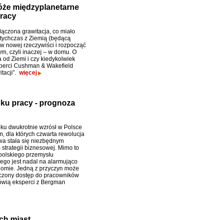
óże międzyplanetarne
pracy
ączona grawitacja, co miało
tychczas z Ziemią (będącą
 w nowej rzeczywiści i rozpocząć
, czyli inaczej – w domu. O
 od Ziemi i czy kiedykolwiek
ksperci Cushman & Wakefield
tacji”.
więcej
nku pracy - prognoza
ku dwukrotnie wzrósł w Polsce
m, dla których czwarta rewolucja
a stała się niezbędnym
strategii biznesowej. Mimo to
 polskiego przemysłu
ego jest nadal na alarmująco
iomie. Jedną z przyczyn może
czony dostęp do pracowników
ówią eksperci z Bergman
ch miast