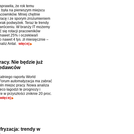
prawiła, że rok temu
ja była na pierwszym miejscu
acowników. Mniej chętnie
pracę i ze sporym zrozumieniem
brak podwyżek. Teraz te trendy
wróceniu. W branży IT możemy
 się rotacji pracowników
 nawet 25% i oczekiwań
 nawet 4 tys. zł miesięcznie –
naliz Antal.
więcej
acy. Nie będzie już
rzedawców
atniego raportu World
Forum automatyzacja ma zabrać
ln miejsc pracy. Nowa analiza
eco łagodzi te prognozy i
e w przyszłości zniknie 20 proc.
więcej
fryzacja: trendy w