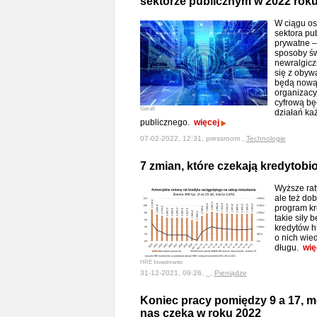
sektorze publicznym w 2022 rok
W ciągu os
sektora pu
prywatne –
sposoby św
newralgicz
się z obyw
będą nową
organizacy
cyfrową b
Geralt
działań ka
publicznego.
więcej
07-02-2022, 12:31, pressroom ,
Technologie
7 zmian, które czekają kredytob
Wyższe rat
ale też dob
program kr
takie siły 
kredytów h
o nich wie
długu.
wię
HRE Investments
31-12-2021, 09:26, _,
Pieniądze
Koniec pracy pomiędzy 9 a 17, m
nas czeka w roku 2022