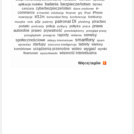
bezpieczeństwo
badania
aplikacje mobilne
biznes
cyberbezpieczeństwo
e-
cenzura
dane osobowe
commerce
iPhone
e-handel
edukacja
finanse
gry
iPad
kf12m
konkursy
inwestycje
komunikat firmy
konferencje
patronat DI
piractwo
p2p
muzyka
nols
patenty
phishing
prawa
podatki
policja
polityka
podcasty
politycy
praca
autorskie
prawo
prywatność
przedsiębiorcy
przegląd prasy
serwisy
raporty
przeglądarki
przejęcia
reklama
smartfony
społecznościowe
sklepy internetowe
spam
startupy
tablety
telefony
sprzedaż
sztuczna inteligencja
wygasl
urządzenia przenośne
wideo
komórkowe
wyniki
własność intelektualna
finansowe
wyszukiwarki
Więcej tagów