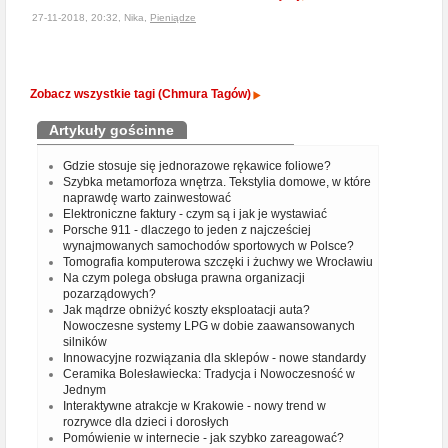
27-11-2018, 20:32, Nika,
Pieniądze
Zobacz wszystkie tagi (Chmura Tagów)
Artykuły gościnne
Gdzie stosuje się jednorazowe rękawice foliowe?
Szybka metamorfoza wnętrza. Tekstylia domowe, w które
naprawdę warto zainwestować
Elektroniczne faktury - czym są i jak je wystawiać
Porsche 911 - dlaczego to jeden z najcześciej
wynajmowanych samochodów sportowych w Polsce?
Tomografia komputerowa szczęki i żuchwy we Wrocławiu
Na czym polega obsługa prawna organizacji
pozarządowych?
Jak mądrze obniżyć koszty eksploatacji auta?
Nowoczesne systemy LPG w dobie zaawansowanych
silników
Innowacyjne rozwiązania dla sklepów - nowe standardy
Ceramika Bolesławiecka: Tradycja i Nowoczesność w
Jednym
Interaktywne atrakcje w Krakowie - nowy trend w
rozrywce dla dzieci i dorosłych
Pomówienie w internecie - jak szybko zareagować?