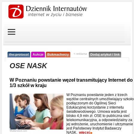
< reklama
the:protocol
Aukcje
Bukmacherzy
Dodaj artykuł / link
OSE NASK
W Poznaniu powstanie węzeł transmitujący Internet do
1/3 szkół w kraju
W Poznaniu powstanie jeden z trzech
węzłów centralnych umożliwiający szkoł
podłączonym do Ogólnej Sieci
Edukacyjnej korzystanie z internetu
światłowodowego. Umowa warta jest
blisko 4,9 mln zł. OSE to publiczna sieć
telekomunikacyjna, a odpowiedzialny za
jej wdrożenie, uruchomienie i utrzymanie
jest Państwowy Instytut Badawczy
Shutterstock.com
NASK.
więcej