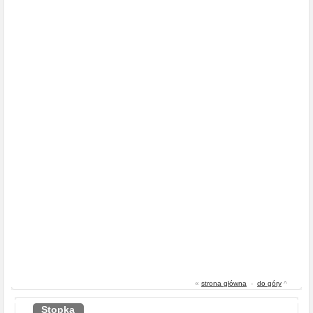
«
strona główna
-
do góry
^
Stopka