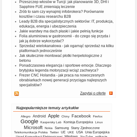
Przeszczep włosów w Turcji: jak planowanie 3D, DHI i
Sapphire FUE zmieniają leczenie
Zrób to sam czy wynajmij infobrokera? Porównanie
kosztów i czasu researchu B2B
Leady B2B dla specjalistycznych sektorów: IT, produkcja,
edukacja, energia i ubezpieczenia
Jakie warstwy ma dach płaski i jakie pełnią funkcje
Folia aluminiowa w gastronomii - do czego się przyda i
jak ją dobrze wykorzystać?
Sprzedaż wielokanałowa - jak ogarnąć sprzedaż na kilku
platformach jednocześnie
Jak skutecznie montować płotki herpetologiczne z
betonu
Ponadczasowa elegancja i sportowe emocje. Dlaczego
brytyjska legenda motoryzacji wciąż zachwyca?
Frezer CNC Holandia - jak praca na nowoczesnych
obrabiarkach nowej generacji przyciąga najlepszych
specjalistów?
Zapytaj o ofertę
Najpopularniejsze tematy artykułów
Apple
Facebook
Android
Allegro
Chiny
Firefox
Google
Komisja Europejska
Kaspersky Lab
Linux
Microsoft
Samsung
Stany Zjednoczone
Nokia
UE
USA
Unia Europejska
Telekomunikacja Polska
Twitter
UKE
Windows
Urząd Komunikacji Elektronicznej
YouTube
aplikacje