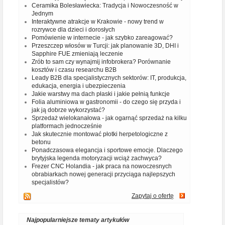
Ceramika Bolesławiecka: Tradycja i Nowoczesność w
Jednym
Interaktywne atrakcje w Krakowie - nowy trend w
rozrywce dla dzieci i dorosłych
Pomówienie w internecie - jak szybko zareagować?
Przeszczep włosów w Turcji: jak planowanie 3D, DHI i
Sapphire FUE zmieniają leczenie
Zrób to sam czy wynajmij infobrokera? Porównanie
kosztów i czasu researchu B2B
Leady B2B dla specjalistycznych sektorów: IT, produkcja,
edukacja, energia i ubezpieczenia
Jakie warstwy ma dach płaski i jakie pełnią funkcje
Folia aluminiowa w gastronomii - do czego się przyda i
jak ją dobrze wykorzystać?
Sprzedaż wielokanałowa - jak ogarnąć sprzedaż na kilku
platformach jednocześnie
Jak skutecznie montować płotki herpetologiczne z
betonu
Ponadczasowa elegancja i sportowe emocje. Dlaczego
brytyjska legenda motoryzacji wciąż zachwyca?
Frezer CNC Holandia - jak praca na nowoczesnych
obrabiarkach nowej generacji przyciąga najlepszych
specjalistów?
Zapytaj o ofertę
Najpopularniejsze tematy artykułów