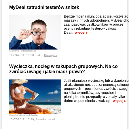
MyDeal zatrudni testerów zniżek
Będzie można m.in. opalać się, korzystać
masaży i innych udogodnień. MyDeal ch
zaangażować użytkowników w proces
oceny i rekrutuje Testerów Jakości
Deali.
więcej
© arsenik - istockphoto.com
16-09-2011, 13:00, paku,
Pieniądze
Wycieczka, nocleg w zakupach grupowych. Na co
zwrócić uwagę i jakie masz prawa?
Jeśli planujesz wycieczkę lub wykupienie
atrakcyjnego noclegu za pomocą zakupó
grupowych – powinieneś zwrócić uwagę
na kilka czynników, aby voucher i
pieniądze nie przepadły, a zostały tylko
dobre wspomnienia z wakacji.
więcej
©istockphoto.com/cdwheatley
15-07-2011, 15:39, Paweł Kusiciel,