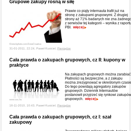
Grupowe zakupy rosną w siłę
Prawie co piąty internauta trafił już na
stronę z zakupami grupowymi. Z drugiej
strony aż 71% badanych nie zna żadneg
z serwisów tej kategorii – wynika z raport
PBI.
więcej
©istockphoto.com/ZoneCreative
31-01-2011, 22:24, Paweł Kusiciel,
Pieniądze
Cała prawda o zakupach grupowych, cz II: kupony w
praktyce
Na zakupach grupowych można zarabiać
Płatności są bezpieczne, a z zakupu
można zrezygnować w określonym czasie
Do tego powstają agregatory zakupów
grupowych. Dziennik Internautów
postanowił przyjrzeć się rynkowi zakupó
grupowych.
więcej
www.sxc.hu
16-11-2010, 10:43, Paweł Kusiciel,
Pieniądze
Cała prawda o zakupach grupowych, cz I: szał
zakupowy