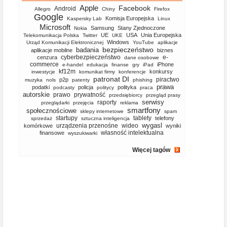
Apple
Facebook
Android
Allegro
Chiny
Firefox
Google
Komisja Europejska
Kaspersky Lab
Linux
Microsoft
Samsung
Stany Zjednoczone
Nokia
UE
USA
Unia Europejska
Telekomunikacja Polska
Twitter
UKE
Windows
Urząd Komunikacji Elektronicznej
YouTube
aplikacje
bezpieczeństwo
badania
aplikacje mobilne
biznes
cyberbezpieczeństwo
e-
cenzura
dane osobowe
commerce
iPhone
e-handel
edukacja
finanse
gry
iPad
kf12m
konkursy
inwestycje
komunikat firmy
konferencje
patronat DI
piractwo
p2p
muzyka
nols
patenty
phishing
prawa
podatki
policja
polityka
podcasty
politycy
praca
autorskie
prawo
prywatność
przedsiębiorcy
przegląd prasy
serwisy
raporty
przeglądarki
przejęcia
reklama
smartfony
społecznościowe
sklepy internetowe
spam
startupy
tablety
telefony
sprzedaż
sztuczna inteligencja
wygasl
urządzenia przenośne
wideo
komórkowe
wyniki
własność intelektualna
finansowe
wyszukiwarki
Więcej tagów