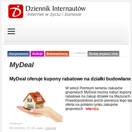
< reklama
the:protocol
Aukcje
Bukmacherzy
Dodaj artykuł / link
MyDeal
MyDeal oferuje kupony rabatowe na działki budowlane
W sekcji Premium serwisu zakupów
grupowych MyDeal można nabyć kupony
rabatowe na zakup działek na Mazurach.
Prawdopodobnie jest to pierwsza tego ty
oferta na polskim rynku zakupów
grupowych.
więcej
© fotolia.com
05-10-2011, 21:19, paku,
Lifestyle