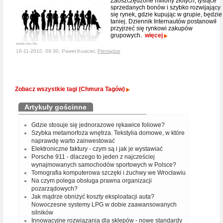
Zaoszczędzone miliony złotych, tysiące
sprzedanych bonów i szybko rozwijający
się rynek, gdzie kupując w grupie, będzie
taniej. Dziennik Internautów postanowił
przyjrzeć się rynkowi zakupów
grupowych.
więcej
www.sxc.hu
16-11-2010, 09:30, Paweł Kusiciel,
Pieniądze
Zobacz wszystkie tagi (Chmura Tagów)
Artykuły gościnne
Gdzie stosuje się jednorazowe rękawice foliowe?
Szybka metamorfoza wnętrza. Tekstylia domowe, w które
naprawdę warto zainwestować
Elektroniczne faktury - czym są i jak je wystawiać
Porsche 911 - dlaczego to jeden z najcześciej
wynajmowanych samochodów sportowych w Polsce?
Tomografia komputerowa szczęki i żuchwy we Wrocławiu
Na czym polega obsługa prawna organizacji
pozarządowych?
Jak mądrze obniżyć koszty eksploatacji auta?
Nowoczesne systemy LPG w dobie zaawansowanych
silników
Innowacyjne rozwiązania dla sklepów - nowe standardy