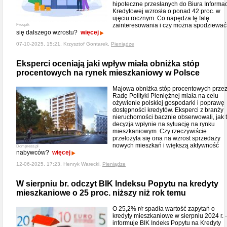
hipoteczne przesłanych do Biura Informac
Kredytowej wzrosła o ponad 42 proc. w
ujęciu rocznym. Co napędza tę falę
zainteresowania i czy można spodziewać
Freepik
się dalszego wzrostu?
więcej
07-10-2025, 15:21, Krzysztof Gontarek,
Pieniądze
Eksperci oceniają jaki wpływ miała obniżka stóp
procentowych na rynek mieszkaniowy w Polsce
Majowa obniżka stóp procentowych prze
Radę Polityki Pieniężnej miała na celu
ożywienie polskiej gospodarki i poprawę
dostępności kredytów. Eksperci z branży
nieruchomości bacznie obserwowali, jak 
decyzja wpłynie na sytuację na rynku
mieszkaniowym. Czy rzeczywiście
przełożyła się ona na wzrost sprzedaży
nowych mieszkań i większą aktywność
Dompress.pl
nabywców?
więcej
12-06-2025, 17:23, Henryk Warecki,
Pieniądze
W sierpniu br. odczyt BIK Indeksu Popytu na kredyty
mieszkaniowe o 25 proc. niższy niż rok temu
O 25,2% r/r spadła wartość zapytań o
kredyty mieszkaniowe w sierpniu 2024 r. 
informuje BIK Indeks Popytu na Kredyty