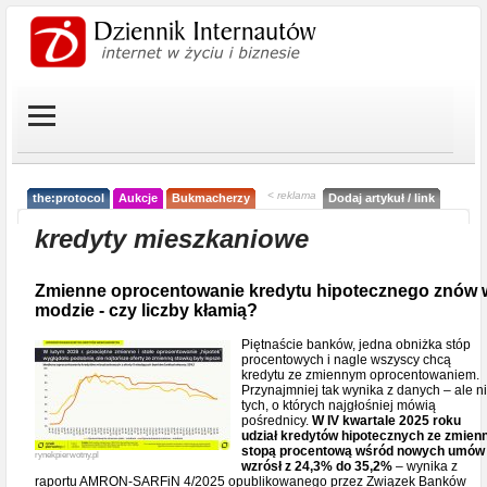
< reklama
the:protocol
Aukcje
Bukmacherzy
Dodaj artykuł / link
kredyty mieszkaniowe
Zmienne oprocentowanie kredytu hipotecznego znów 
modzie - czy liczby kłamią?
Piętnaście banków, jedna obniżka stóp
procentowych i nagle wszyscy chcą
kredytu ze zmiennym oprocentowaniem.
Przynajmniej tak wynika z danych – ale n
tych, o których najgłośniej mówią
pośrednicy.
W IV kwartale 2025 roku
udział kredytów hipotecznych ze zmien
stopą procentową wśród nowych umów
rynekpierwotny.pl
wzrósł z 24,3% do 35,2%
– wynika z
raportu AMRON-SARFiN 4/2025 opublikowanego przez Związek Banków