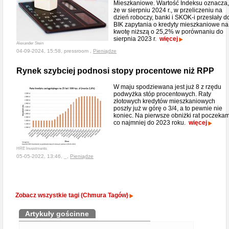
Mieszkaniowe. Wartość Indeksu oznacza,
że w sierpniu 2024 r., w przeliczeniu na
dzień roboczy, banki i SKOK-i przesłały d
BIK zapytania o kredyty mieszkaniowe na
kwotę niższą o 25,2% w porównaniu do
sierpnia 2023 r.
więcej
Alexander Stein
04-09-2024, 15:58, pressroom ,
Pieniądze
Rynek szybciej podnosi stopy procentowe niż RPP
W maju spodziewana jest już 8 z rzędu
podwyżka stóp procentowych. Raty
złotowych kredytów mieszkaniowych
poszły już w górę o 3/4, a to pewnie nie
koniec. Na pierwsze obniżki rat poczeka
co najmniej do 2023 roku.
więcej
HRE Investments
05-05-2022, 13:46, _,
Pieniądze
Zobacz wszystkie tagi (Chmura Tagów)
Artykuły gościnne