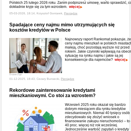
Polskich 25 lutego 2026 roku. Zanim podpiszesz umowę, warto sprawdzić, c
dokładnie kryje się za tym wzrostem.
więcej
05-03-2026, 18:14, Krzysztof Gontarek,
Pieniądze
Spadające ceny najmu mimo utrzymujących się
kosztów kredytów w Polsce
Najnowszy raport Rankomat pokazuje, że
ceny najmu mieszkań w polskich miastac
maleją, choć pozostają wyższe niż przed
rokiem. Jakie czynniki wpływają na obec
sytuację na rynku najmu i jakie są jej
konsekwencje dla najemców?
więcej
Drazen Zigic
01-12-2025, 18:43, Cezary Bunsecki,
Pieniądze
Rekordowe zainteresowanie kredytami
mieszkaniowymi. Co stoi za wzrostem?
Wrzesień 2025 roku okazał się bardzo
dobrym miesiącem dla rynku kredytów
mieszkaniowych. Niemal 40 tysięcy osób
zdecydowało się złożyć wniosek o
finansowanie zakupu nieruchomości – to
40 proc. więcej niż rok wcześniej.
Jednocześnie wartość zapytań o kredyty