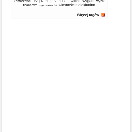
wygasl
urządzenia przenośne
wideo
komórkowe
wyniki
własność intelektualna
finansowe
wyszukiwarki
Więcej tagów