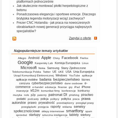
platformach jednocześnie
Jak skutecznie montować płotki herpetologiczne z
betonu
Ponadczasowa elegancja i sportowe emocje. Dlaczego
brytyjska legenda motoryzacji wciąż zachwyca?
Frezer CNC Holandia - jak praca na nowoczesnych
obrabiarkach nowej generacji przyciąga najlepszych
specjalistów?
Zapytaj o ofertę
Najpopularniejsze tematy artykułów
Apple
Facebook
Android
Allegro
Chiny
Firefox
Google
Komisja Europejska
Kaspersky Lab
Linux
Microsoft
Samsung
Stany Zjednoczone
Nokia
UE
USA
Unia Europejska
Telekomunikacja Polska
Twitter
UKE
Windows
Urząd Komunikacji Elektronicznej
YouTube
aplikacje
bezpieczeństwo
badania
aplikacje mobilne
biznes
cyberbezpieczeństwo
e-
cenzura
dane osobowe
commerce
iPhone
e-handel
edukacja
finanse
gry
iPad
kf12m
konkursy
inwestycje
komunikat firmy
konferencje
patronat DI
piractwo
p2p
muzyka
nols
patenty
phishing
prawa
podatki
policja
polityka
podcasty
politycy
praca
autorskie
prawo
prywatność
przedsiębiorcy
przegląd prasy
serwisy
raporty
przeglądarki
przejęcia
reklama
smartfony
społecznościowe
sklepy internetowe
spam
startupy
tablety
telefony
sprzedaż
sztuczna inteligencja