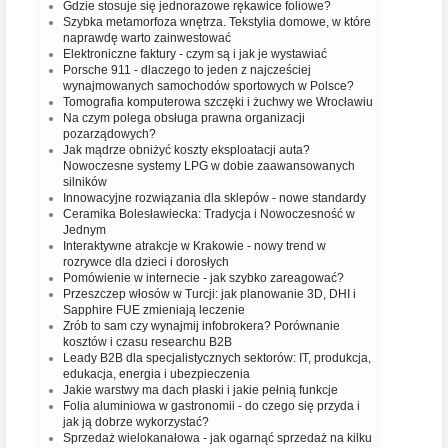
Gdzie stosuje się jednorazowe rękawice foliowe?
Szybka metamorfoza wnętrza. Tekstylia domowe, w które
naprawdę warto zainwestować
Elektroniczne faktury - czym są i jak je wystawiać
Porsche 911 - dlaczego to jeden z najcześciej
wynajmowanych samochodów sportowych w Polsce?
Tomografia komputerowa szczęki i żuchwy we Wrocławiu
Na czym polega obsługa prawna organizacji
pozarządowych?
Jak mądrze obniżyć koszty eksploatacji auta?
Nowoczesne systemy LPG w dobie zaawansowanych
silników
Innowacyjne rozwiązania dla sklepów - nowe standardy
Ceramika Bolesławiecka: Tradycja i Nowoczesność w
Jednym
Interaktywne atrakcje w Krakowie - nowy trend w
rozrywce dla dzieci i dorosłych
Pomówienie w internecie - jak szybko zareagować?
Przeszczep włosów w Turcji: jak planowanie 3D, DHI i
Sapphire FUE zmieniają leczenie
Zrób to sam czy wynajmij infobrokera? Porównanie
kosztów i czasu researchu B2B
Leady B2B dla specjalistycznych sektorów: IT, produkcja,
edukacja, energia i ubezpieczenia
Jakie warstwy ma dach płaski i jakie pełnią funkcje
Folia aluminiowa w gastronomii - do czego się przyda i
jak ją dobrze wykorzystać?
Sprzedaż wielokanałowa - jak ogarnąć sprzedaż na kilku