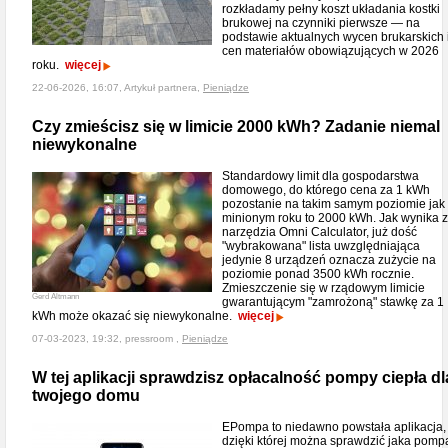
rozkładamy pełny koszt układania kostki
brukowej na czynniki pierwsze — na
podstawie aktualnych wycen brukarskich 
cen materiałów obowiązujących w 2026
roku.
więcej
22-06-2026, 16:07, Artykuł partnera,
Pieniądze
Czy zmieścisz się w limicie 2000 kWh? Zadanie niemal
niewykonalne
Standardowy limit dla gospodarstwa
domowego, do którego cena za 1 kWh
pozostanie na takim samym poziomie jak
minionym roku to 2000 kWh. Jak wynika z
narzędzia Omni Calculator, już dość
"wybrakowana" lista uwzględniająca
jedynie 8 urządzeń oznacza zużycie na
poziomie ponad 3500 kWh rocznie.
Zmieszczenie się w rządowym limicie
Gerd Altmann
gwarantującym "zamrożoną" stawkę za 1
kWh może okazać się niewykonalne.
więcej
07-03-2023, 19:32, pressroom ,
Pieniądze
W tej aplikacji sprawdzisz opłacalność pompy ciepła dl
twojego domu
EPompa to niedawno powstała aplikacja,
dzięki której można sprawdzić jaka pomp