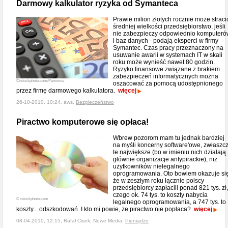
Darmowy kalkulator ryzyka od Symanteca
Prawie milion złotych rocznie może straci
średniej wielkości przedsiębiorstwo, jeśli
nie zabezpieczy odpowiednio komputeró
i baz danych - podają eksperci w firmy
Symantec. Czas pracy przeznaczony na
usuwanie awarii w systemach IT w skali
roku może wynieść nawet 80 godzin.
Ryzyko finansowe związane z brakiem
zabezpieczeń informatycznych można
©istockphoto.com/Pannonia
oszacować za pomocą udostępnionego
przez firmę darmowego kalkulatora.
więcej
26-10-2010, 10:24, aws,
Bezpieczeństwo
Piractwo komputerowe się opłaca!
Wbrew pozorom mam tu jednak bardziej
na myśli koncerny software'owe, zwłaszc
te największe (bo w imieniu nich działają
głównie organizacje antypirackie), niż
użytkowników nielegalnego
oprogramowania. Oto bowiem okazuje si
że w zeszłym roku łącznie polscy
przedsiębiorcy zapłacili ponad 821 tys. zł,
czego ok. 74 tys. to koszty nabycia
© istockphoto.com
legalnego oprogramowania, a 747 tys. to
koszty... odszkodowań. I kto mi powie, że piractwo nie popłaca?
więcej
08-04-2010, 12:15, Rafał Cisek, Nowe Media,
Pieniądze