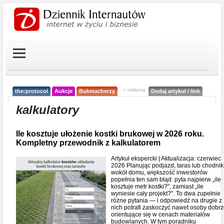
< reklama
the:protocol
Aukcje
Bukmacherzy
Dodaj artykuł / link
kalkulatory
Ile kosztuje ułożenie kostki brukowej w 2026 roku.
Kompletny przewodnik z kalkulatorem
Artykuł ekspercki | Aktualizacja: czerwiec
2026 Planując podjazd, taras lub chodnik
wokół domu, większość inwestorów
popełnia ten sam błąd: pyta najpierw „ile
kosztuje metr kostki?", zamiast „ile
wyniesie cały projekt?". To dwa zupełnie
różne pytania — i odpowiedź na drugie z
nich potrafi zaskoczyć nawet osoby dobr
orientujące się w cenach materiałów
budowlanych. W tym poradniku