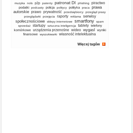
patronat DI
piractwo
p2p
muzyka
nols
patenty
phishing
prawa
podatki
policja
polityka
podcasty
politycy
praca
autorskie
prawo
prywatność
przedsiębiorcy
przegląd prasy
serwisy
raporty
przeglądarki
przejęcia
reklama
smartfony
społecznościowe
sklepy internetowe
spam
startupy
tablety
telefony
sprzedaż
sztuczna inteligencja
wygasl
urządzenia przenośne
wideo
komórkowe
wyniki
własność intelektualna
finansowe
wyszukiwarki
Więcej tagów