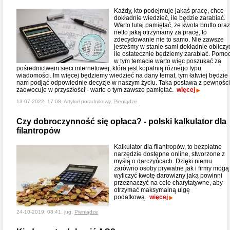
Każdy, kto podejmuje jakąś pracę, chce
dokładnie wiedzieć, ile będzie zarabiać.
Warto tutaj pamiętać, że kwota brutto oraz
netto jaką otrzymamy za pracę, to
zdecydowanie nie to samo. Nie zawsze
jesteśmy w stanie sami dokładnie obliczy
ile ostatecznie będziemy zarabiać. Pomo
w tym temacie warto więc poszukać za
pośrednictwem sieci internetowej, która jest kopalnią różnego typu
wiadomości. Im więcej będziemy wiedzieć na dany temat, tym łatwiej będzie
nam podjąć odpowiednie decyzje w naszym życiu. Taka postawa z pewnośc
zaowocuje w przyszłości - warto o tym zawsze pamiętać.
więcej
13-07-2022, 17:08, Artykuł poradnikowy,
Pieniądze
Czy dobroczynność się opłaca? - polski kalkulator dla
filantropów
Kalkulator dla filantropów, to bezpłatne
narzędzie dostępne online, stworzone z
myślą o darczyńcach. Dzięki niemu
zarówno osoby prywatne jak i firmy mogą
wyliczyć kwotę darowizny jaką powinni
przeznaczyć na cele charytatywne, aby
otrzymać maksymalną ulgę
podatkową.
więcej
24-10-2019, 08:41, jug,
Pieniądze