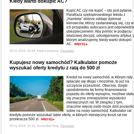
Kiedy warto dokupić AC?
Kupić AC czy nie kupić – oto jest pytanie.
Parafraza szekspirowskiego tekstu z
„Hamleta” dobrze oddaje dylemat
kierowców, którzy zastanawiają się, czy w
ich przypadku autocasco jest odpowiedn
ubezpieczeniem. Aby pomóc w podjęciu
właściwej decyzji, udostępniamy artykuł, 
którym analizujemy, kiedy warto dokupić
AC.
więcej
30-11-2018, 20:44, Artykuł partnera,
Pieniądze
Kupujesz nowy samochód? Kalkulator pomoże
wyszukać oferty kredytu z ratą do 500 zł
Kredyt na nowy samochód, w którym raty
spłacało się długo i mozolnie, to już na
szczęście przeszłość. Obecnie, dzięki
upodobnieniu tej formy finansowania
pojazdu do oferty wynajmu, możliwe stało
się znaczne zmniejszenie wysokości
miesięcznych rat. W związku z tym,
znacznie więcej osób może dziś pozwolić
sobie na nowy samochód. Kalkulator rat
kredytu pomoże wyszukać takie oferty, w których miesięczny koszt rat nie
przekracza 500 zł.
więcej
30-11-2018, 14:31, Komunikat firmy,
Pieniądze