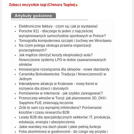
Zobacz wszystkie tagi (Chmura Tagów)
Artykuły gościnne
Elektroniczne faktury - czym są i jak je wystawiać
Porsche 911 - dlaczego to jeden z najcześciej
wynajmowanych samochodów sportowych w Polsce?
Tomografia komputerowa szczęki i żuchwy we Wrocławiu
Na czym polega obsługa prawna organizacji
pozarządowych?
Jak mądrze obniżyć koszty eksploatacji auta?
Nowoczesne systemy LPG w dobie zaawansowanych
silników
Innowacyjne rozwiązania dla sklepów - nowe standardy
Ceramika Bolesławiecka: Tradycja i Nowoczesność w
Jednym
Interaktywne atrakcje w Krakowie - nowy trend w
rozrywce dla dzieci i dorosłych
Pomówienie w internecie - jak szybko zareagować?
Przeszczep włosów w Turcji: jak planowanie 3D, DHI i
Sapphire FUE zmieniają leczenie
Zrób to sam czy wynajmij infobrokera? Porównanie
kosztów i czasu researchu B2B
Leady B2B dla specjalistycznych sektorów: IT, produkcja,
edukacja, energia i ubezpieczenia
Jakie warstwy ma dach płaski i jakie pełnią funkcje
Folia aluminiowa w gastronomii - do czego się przyda i