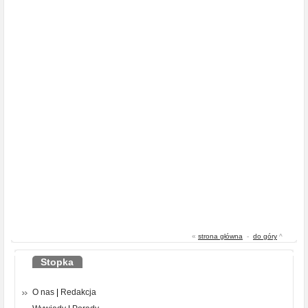
«
strona główna
-
do góry
^
Stopka
O nas
|
Redakcja