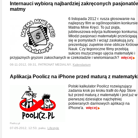
Internauci wybiorą najbardziej zakręconych pasjonató
matmy
6 listopada 2012 r. rusza głosowanie na
najlepszy film w ogólnopolskim konkursie
Matma Mnie Kręci. To już piąta,
jubileuszowa edycja kultowego konkursu.
Młodzi pasjonaci matematyki prześcigają
się w pomysłach i wciąż zaskakują jury,
prezentując zupełnie inne oblicze Królow
Nauk. Czy tegoroczne filmy przebiją
sukces muzycznego ujęcia matematyki i
przyjaznych gryzoni zakochanych w czekoladzie i wielomianach?
więcej
06-11-2012, 09:31, PATRONAT MEDIALNY,
Kalendarium
Aplikacja Poolicz na iPhone przed maturą z matematyk
Polski kalkulator Poolicz rozwiązujący
zadania krok po kroku trafił do App Store
tuż przed maturą z matematyki i jest już w
pierwszej dziesiątce najchętniej
pobieranych darmowych aplikacji na
iPhone'a.
więcej
Poolicz.pl
07-05-2012, 12:53, paku,
Lifestyle