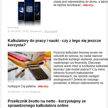
ciepła jest odpowiednia do domu, a także
ile będzie kosztować.
więcej
Euros Energy
17-10-2022, 10:51, pressroom ,
Technologie
Kalkulatory do pracy i nauki - czy z tego się jeszcze
korzysta?
Fizyczny kalkulator biurowy wcale nie
odszedł do lamusa, bo nadal stanowi
niezbędnik każdego studenta, pracownik
naukowego czy finansisty. Dlaczego
zawsze warto mieć w szufladzie kalkulato
biurowy i jaki model wybrać? Czy mimo
istnienia licznych kalkulatorów
internetowych, nie sposób zastąpić
analogowych? Zerknij do naszego
Stevepb
poradnika, w którym odpowiadamy na
nurtujące Cię pytania.
więcej
22-09-2022, 11:01, Redakcja ,
Przelicznik brutto na netto - korzystajmy ze
sprawdzonego kalkulatora online