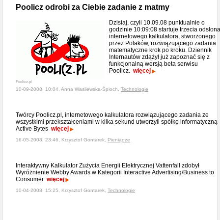
Poolicz odrobi za Ciebie zadanie z matmy
Dzisiaj, czyli 10.09.08 punktualnie o
godzinie 10:09:08 startuje trzecia odsłon
internetowego kalkulatora, stworzonego
przez Polaków, rozwiązującego zadania
matematyczne krok po kroku. Dziennik
Internautów zdążył już zapoznać się z
funkcjonalną wersją beta serwisu
Poolicz.
więcej
Poolicz.pl
10-09-2008, 10:04, Anna Wasilewska-Śpioch,
Technologie
Twórcy Poolicz.pl, internetowego kalkulatora rozwiązującego zadania ze
wszystkimi przekształceniami w kilka sekund utworzyli spółkę informatyczną
Active Bytes
więcej
16-05-2008, 23:46, Krzysztof Gontarek,
Pieniądze
Interaktywny Kalkulator Zużycia Energii Elektrycznej Vattenfall zdobył
Wyróżnienie Webby Awards w Kategorii Interactive Advertising/Business to
Consumer
więcej
10-04-2008, 15:25, Krzysztof Gontarek,
Technologie