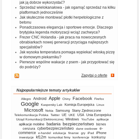
jak ją dobrze wykorzystać?
Sprzedaż wielokanałowa - jak ogarnąć sprzedaż na kilku
platformach jednocześnie
Jak skutecznie montować płotki herpetologiczne z
betonu
Ponadczasowa elegancja i sportowe emocje. Dlaczego
brytyjska legenda motoryzacji wciąż zachwyca?
Frezer CNC Holandia - jak praca na nowoczesnych
obrabiarkach nowej generacji przyciąga najlepszych
specjalistów?
Jak wysoka temperatura pomaga wypiekać włoską pizzę
w domowym piekarniku?
Pierwsze wspólne wakacje z psem - jak przygotować się
do podróży?
Zapytaj o ofertę
Najpopularniejsze tematy artykułów
Apple
Facebook
Android
Allegro
Chiny
Firefox
Google
Komisja Europejska
Kaspersky Lab
Linux
Microsoft
Samsung
Stany Zjednoczone
Nokia
UE
USA
Unia Europejska
Telekomunikacja Polska
Twitter
UKE
Windows
Urząd Komunikacji Elektronicznej
YouTube
aplikacje
bezpieczeństwo
badania
aplikacje mobilne
biznes
cyberbezpieczeństwo
e-
cenzura
dane osobowe
commerce
iPhone
e-handel
edukacja
finanse
gry
iPad
kf12m
konkursy
inwestycje
komunikat firmy
konferencje