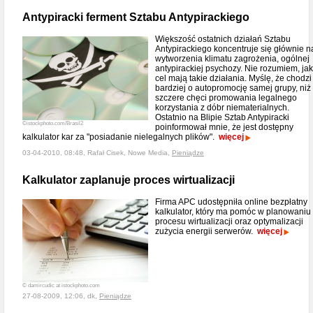
Antypiracki ferment Sztabu Antypirackiego
Większość ostatnich działań Sztabu
Antypirackiego koncentruje się głównie n
wytworzenia klimatu zagrożenia, ogólnej
antypirackiej psychozy. Nie rozumiem, jak
cel mają takie działania. Myślę, że chodzi
bardziej o autopromocję samej grupy, niż
szczere chęci promowania legalnego
korzystania z dóbr niematerialnych.
Ostatnio na Blipie Sztab Antypiracki
©istockphoto.com/Brasil2
poinformował mnie, że jest dostępny
kalkulator kar za "posiadanie nielegalnych plików".
więcej
03-04-2010, 08:48, Rafał Cisek, Nowe Media,
Pieniądze
Kalkulator zaplanuje proces wirtualizacji
Firma APC udostępniła online bezpłatny
kalkulator, który ma pomóc w planowaniu
procesu wirtualizacji oraz optymalizacji
zużycia energii serwerów.
więcej
© damircudic at istockphoto.com
27-08-2009, 12:06, dk,
Pieniądze