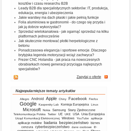
kosztów i czasu researchu B2B
Leady B2B dla specjalistycznych sektorów: IT, produkcja,
edukacja, energia i ubezpieczenia
Jakie warstwy ma dach płaski i jakie pełnią funkcje
Folia aluminiowa w gastronomii - do czego się przyda i
jak ją dobrze wykorzystać?
Sprzedaż wielokanałowa - jak ogarnąć sprzedaż na kilku
platformach jednocześnie
Jak skutecznie montować płotki herpetologiczne z
betonu
Ponadczasowa elegancja i sportowe emocje. Dlaczego
brytyjska legenda motoryzacji wciąż zachwyca?
Frezer CNC Holandia - jak praca na nowoczesnych
obrabiarkach nowej generacji przyciąga najlepszych
specjalistów?
Zapytaj o ofertę
Najpopularniejsze tematy artykułów
Apple
Facebook
Android
Allegro
Chiny
Firefox
Google
Komisja Europejska
Kaspersky Lab
Linux
Microsoft
Samsung
Stany Zjednoczone
Nokia
UE
USA
Unia Europejska
Telekomunikacja Polska
Twitter
UKE
Windows
Urząd Komunikacji Elektronicznej
YouTube
aplikacje
bezpieczeństwo
badania
aplikacje mobilne
biznes
cyberbezpieczeństwo
e-
cenzura
dane osobowe