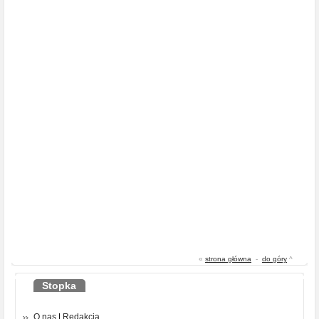
«
strona główna
-
do góry
^
Stopka
O nas
|
Redakcja