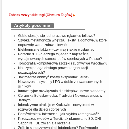
Zobacz wszystkie tagi (Chmura Tagów)
Artykuły gościnne
Gdzie stosuje się jednorazowe rękawice foliowe?
Szybka metamorfoza wnętrza. Tekstylia domowe, w które
naprawdę warto zainwestować
Elektroniczne faktury - czym są i jak je wystawiać
Porsche 911 - dlaczego to jeden z najcześciej
wynajmowanych samochodów sportowych w Polsce?
Tomografia komputerowa szczęki i żuchwy we Wrocławiu
Na czym polega obsługa prawna organizacji
pozarządowych?
Jak mądrze obniżyć koszty eksploatacji auta?
Nowoczesne systemy LPG w dobie zaawansowanych
silników
Innowacyjne rozwiązania dla sklepów - nowe standardy
Ceramika Bolesławiecka: Tradycja i Nowoczesność w
Jednym
Interaktywne atrakcje w Krakowie - nowy trend w
rozrywce dla dzieci i dorosłych
Pomówienie w internecie - jak szybko zareagować?
Przeszczep włosów w Turcji: jak planowanie 3D, DHI i
Sapphire FUE zmieniają leczenie
Zrób to sam czy wynajmij infobrokera? Porównanie