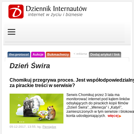
< reklama
the:protocol
Aukcje
Bukmacherzy
Dodaj artykuł / link
Dzień Świra
Chomikuj przegrywa proces. Jest współodpowiedzialn
za pirackie treści w serwisie?
Serwis Chomikuj przez 3 lata ma
monitorować internet pod kątem linków
odsyłających do pirackich kopii filmów
„Dzień Świra”, „Wenecja” i „Katyń”,
zamieszczonych w tym serwisie i blokow
konta udostępniających.
więcej
05-12-2017, 13:55, kg,
Pieniądze