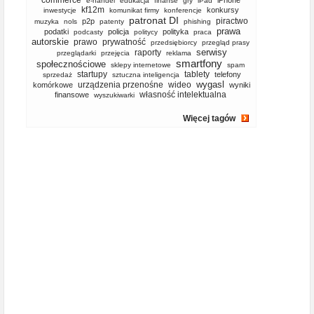
commerce
iPhone
e-handel
edukacja
finanse
gry
iPad
kf12m
konkursy
inwestycje
komunikat firmy
konferencje
patronat DI
piractwo
p2p
muzyka
nols
patenty
phishing
prawa
podatki
policja
polityka
podcasty
politycy
praca
autorskie
prawo
prywatność
przedsiębiorcy
przegląd prasy
serwisy
raporty
przeglądarki
przejęcia
reklama
smartfony
społecznościowe
sklepy internetowe
spam
startupy
tablety
telefony
sprzedaż
sztuczna inteligencja
wygasl
urządzenia przenośne
wideo
komórkowe
wyniki
własność intelektualna
finansowe
wyszukiwarki
Więcej tagów