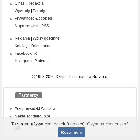
O nas
|
Redakcja
Wywiady
|
Porady
Prywatność
&
cookies
Mapa serwisu
|
RSS
Reklama
|
Wpisy gościnne
Katalog
|
Kalendarium
Facebook
|
X
Instagram
|
Pinterest
© 1998-2026
Dziennik Internautów
Sp. z o.o.
Partnerzy
Przeprowadzki Wrocław
Meble: rondigroup.pl
Ta strona używa ciasteczek (cookies).
Czym są ciasteczka?
Rozumiem