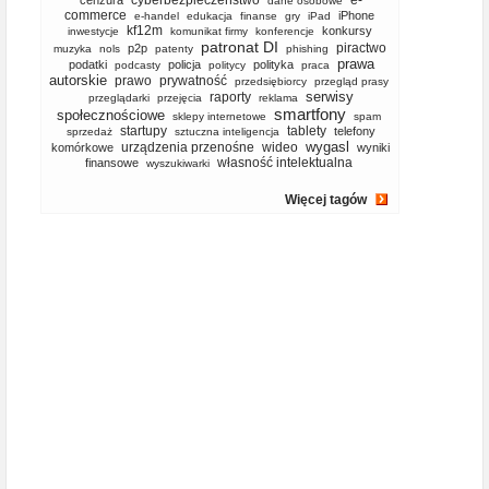
cyberbezpieczeństwo
e-
cenzura
dane osobowe
commerce
iPhone
e-handel
edukacja
finanse
gry
iPad
kf12m
konkursy
inwestycje
komunikat firmy
konferencje
patronat DI
piractwo
p2p
muzyka
nols
patenty
phishing
prawa
podatki
policja
polityka
podcasty
politycy
praca
autorskie
prawo
prywatność
przedsiębiorcy
przegląd prasy
serwisy
raporty
przeglądarki
przejęcia
reklama
smartfony
społecznościowe
sklepy internetowe
spam
startupy
tablety
telefony
sprzedaż
sztuczna inteligencja
wygasl
urządzenia przenośne
wideo
komórkowe
wyniki
własność intelektualna
finansowe
wyszukiwarki
Więcej tagów