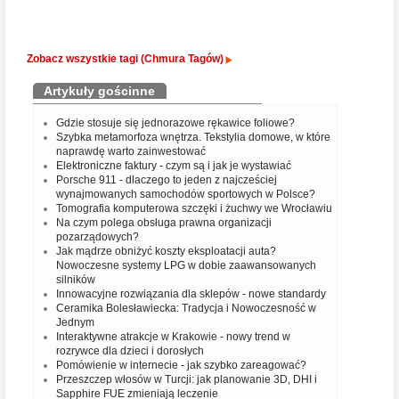
Zobacz wszystkie tagi (Chmura Tagów)
Artykuły gościnne
Gdzie stosuje się jednorazowe rękawice foliowe?
Szybka metamorfoza wnętrza. Tekstylia domowe, w które
naprawdę warto zainwestować
Elektroniczne faktury - czym są i jak je wystawiać
Porsche 911 - dlaczego to jeden z najcześciej
wynajmowanych samochodów sportowych w Polsce?
Tomografia komputerowa szczęki i żuchwy we Wrocławiu
Na czym polega obsługa prawna organizacji
pozarządowych?
Jak mądrze obniżyć koszty eksploatacji auta?
Nowoczesne systemy LPG w dobie zaawansowanych
silników
Innowacyjne rozwiązania dla sklepów - nowe standardy
Ceramika Bolesławiecka: Tradycja i Nowoczesność w
Jednym
Interaktywne atrakcje w Krakowie - nowy trend w
rozrywce dla dzieci i dorosłych
Pomówienie w internecie - jak szybko zareagować?
Przeszczep włosów w Turcji: jak planowanie 3D, DHI i
Sapphire FUE zmieniają leczenie