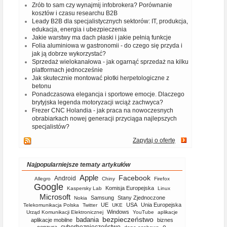
Zrób to sam czy wynajmij infobrokera? Porównanie
kosztów i czasu researchu B2B
Leady B2B dla specjalistycznych sektorów: IT, produkcja,
edukacja, energia i ubezpieczenia
Jakie warstwy ma dach płaski i jakie pełnią funkcje
Folia aluminiowa w gastronomii - do czego się przyda i
jak ją dobrze wykorzystać?
Sprzedaż wielokanałowa - jak ogarnąć sprzedaż na kilku
platformach jednocześnie
Jak skutecznie montować płotki herpetologiczne z
betonu
Ponadczasowa elegancja i sportowe emocje. Dlaczego
brytyjska legenda motoryzacji wciąż zachwyca?
Frezer CNC Holandia - jak praca na nowoczesnych
obrabiarkach nowej generacji przyciąga najlepszych
specjalistów?
Zapytaj o ofertę
Najpopularniejsze tematy artykułów
Apple
Facebook
Android
Allegro
Chiny
Firefox
Google
Komisja Europejska
Kaspersky Lab
Linux
Microsoft
Samsung
Stany Zjednoczone
Nokia
UE
USA
Unia Europejska
Telekomunikacja Polska
Twitter
UKE
Windows
Urząd Komunikacji Elektronicznej
YouTube
aplikacje
bezpieczeństwo
badania
aplikacje mobilne
biznes