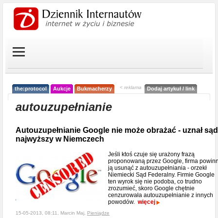
< reklama
the:protocol
Aukcje
Bukmacherzy
Dodaj artykuł / link
autouzupełnianie
Autouzupełnianie Google nie może obrażać - uznał sąd
najwyższy w Niemczech
Jeśli ktoś czuje się urażony frazą
proponowaną przez Google, firma powin
ją usunąć z autouzupełniania - orzekł
Niemiecki Sąd Federalny. Firmie Google
ten wyrok się nie podoba, co trudno
zrozumieć, skoro Google chętnie
cenzurowała autouzupełnianie z innych
powodów.
więcej
15-05-2013, 08:11, Marcin Maj,
Pieniądze