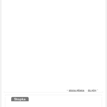
«
strona główna
-
do góry
^
Stopka