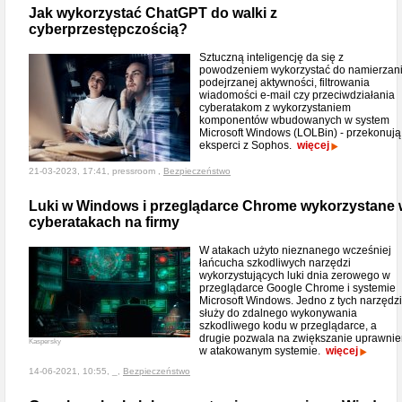
Jak wykorzystać ChatGPT do walki z
cyberprzestępczością?
Sztuczną inteligencję da się z
powodzeniem wykorzystać do namierzan
podejrzanej aktywności, filtrowania
wiadomości e-mail czy przeciwdziałania
cyberatakom z wykorzystaniem
komponentów wbudowanych w system
Microsoft Windows (LOLBin) - przekonują
eksperci z Sophos.
więcej
21-03-2023, 17:41, pressroom ,
Bezpieczeństwo
Luki w Windows i przeglądarce Chrome wykorzystane 
cyberatakach na firmy
W atakach użyto nieznanego wcześniej
łańcucha szkodliwych narzędzi
wykorzystujących luki dnia zerowego w
przeglądarce Google Chrome i systemie
Microsoft Windows. Jedno z tych narzędzi
służy do zdalnego wykonywania
szkodliwego kodu w przeglądarce, a
drugie pozwala na zwiększanie uprawni
Kaspersky
w atakowanym systemie.
więcej
14-06-2021, 10:55, _,
Bezpieczeństwo