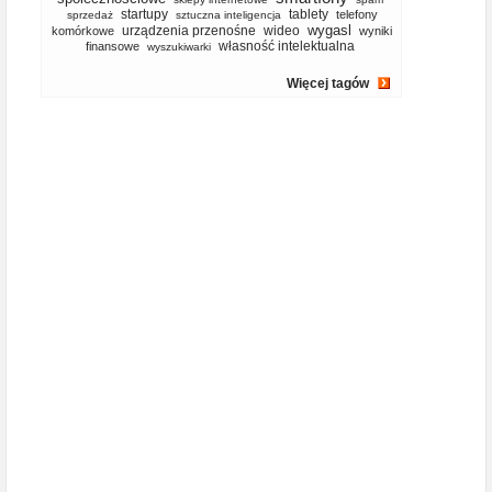
startupy
tablety
telefony
sprzedaż
sztuczna inteligencja
wygasl
urządzenia przenośne
wideo
komórkowe
wyniki
własność intelektualna
finansowe
wyszukiwarki
Więcej tagów