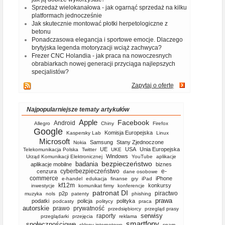
Sprzedaż wielokanałowa - jak ogarnąć sprzedaż na kilku
platformach jednocześnie
Jak skutecznie montować płotki herpetologiczne z
betonu
Ponadczasowa elegancja i sportowe emocje. Dlaczego
brytyjska legenda motoryzacji wciąż zachwyca?
Frezer CNC Holandia - jak praca na nowoczesnych
obrabiarkach nowej generacji przyciąga najlepszych
specjalistów?
Zapytaj o ofertę
Najpopularniejsze tematy artykułów
Apple
Facebook
Android
Allegro
Chiny
Firefox
Google
Komisja Europejska
Kaspersky Lab
Linux
Microsoft
Samsung
Stany Zjednoczone
Nokia
UE
USA
Unia Europejska
Telekomunikacja Polska
Twitter
UKE
Windows
Urząd Komunikacji Elektronicznej
YouTube
aplikacje
bezpieczeństwo
badania
aplikacje mobilne
biznes
cyberbezpieczeństwo
e-
cenzura
dane osobowe
commerce
iPhone
e-handel
edukacja
finanse
gry
iPad
kf12m
konkursy
inwestycje
komunikat firmy
konferencje
patronat DI
piractwo
p2p
muzyka
nols
patenty
phishing
prawa
podatki
policja
polityka
podcasty
politycy
praca
autorskie
prawo
prywatność
przedsiębiorcy
przegląd prasy
serwisy
raporty
przeglądarki
przejęcia
reklama
smartfony
społecznościowe
sklepy internetowe
spam