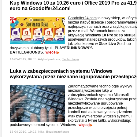
Kup Windows 10 za 10,26 euro i Office 2019 Pro za 41,
euro na Goodoffer24.com!
Goodoffer24.com
to nowy sklep, w którym
można nabyć licencje i oprogramowanie
najlepszych cenach oraz z szybką dosta
przez e-mail. W ramach bonusu za
aktywację
Windows 10 Pro
sklep oferuje
asortyment najlepszych produktów, takich
jak członkostwo w
Xbox Live
Gold lub
dożywotnio ulubiony tytuł -
PLAYERUNKNOWN'S
BATTLEGROUNDS.
więcej
14-05-2019, 09:33, Artykuł partnera,
Technologie
Luka w zabezpieczeniach systemu Windows
wykorzystana przez nieznane ugrupowanie przestępcz
Zautomatyzowane technologie wykryły
nieznaną wcześniej lukę w
zabezpieczeniach systemu Microsoft
Windows. Została ona wykorzystana prze
niezidentyfikowane ugrupowanie
przestępcze w celu przejęcia pełnej
kontroli nad atakowanym urządzeniem.
Atak był wymierzony w rdzeń systemu i
skorzystał z tylnej furtki, wykorzystując
podstawowy element systemu Windows.
więcej
15-04-2019, 19:22, Nika,
Bezpieczeństwo