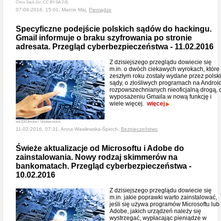
Chris Sack (lic. CC BY-SA 2.0)
07-09-2016, 15:01, Marcin Maj,
Pieniądze
Specyficzne podejście polskich sądów do hackingu.
Gmail informuje o braku szyfrowania po stronie
adresata. Przegląd cyberbezpieczeństwa - 11.02.2016
Z dzisiejszego przeglądu dowiecie się
m.in. o dwóch ciekawych wyrokach, które
zeszłym roku zostały wydane przez polsk
sądy, o złośliwych programach na Androi
rozpowszechnianych nieoficjalną drogą, 
wyposażeniu Gmaila w nową funkcję i
wiele więcej.
więcej
wk1003mike / Shutterstock
11-02-2016, 07:31, Anna Wasilewska-Śpioch,
Bezpieczeństwo
Świeże aktualizacje od Microsoftu i Adobe do
zainstalowania. Nowy rodzaj skimmerów na
bankomatach. Przegląd cyberbezpieczeństwa -
10.02.2016
Z dzisiejszego przeglądu dowiecie się
m.in. jakie poprawki warto zainstalować,
jeśli się używa programów Microsoftu lub
Adobe, jakich urządzeń należy się
wystrzegać, wypłacając pieniądze w