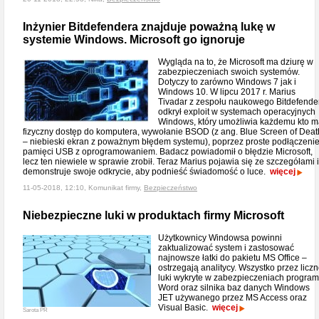
Inżynier Bitdefendera znajduje poważną lukę w
systemie Windows. Microsoft go ignoruje
Wygląda na to, że Microsoft ma dziurę w
zabezpieczeniach swoich systemów.
Dotyczy to zarówno Windows 7 jak i
Windows 10. W lipcu 2017 r. Marius
Tivadar z zespołu naukowego Bitdefende
odkrył exploit w systemach operacyjnych
Windows, który umożliwia każdemu kto 
fizyczny dostęp do komputera, wywołanie BSOD (z ang. Blue Screen of Deat
– niebieski ekran z poważnym błędem systemu), poprzez proste podłączeni
pamięci USB z oprogramowaniem. Badacz powiadomił o błędzie Microsoft,
lecz ten niewiele w sprawie zrobił. Teraz Marius pojawia się ze szczegółami i
demonstruje swoje odkrycie, aby podnieść świadomość o luce.
więcej
11-05-2018, 12:10, Komunikat firmy,
Bezpieczeństwo
Niebezpieczne luki w produktach firmy Microsoft
Użytkownicy Windowsa powinni
zaktualizować system i zastosować
najnowsze łatki do pakietu MS Office –
ostrzegają analitycy. Wszystko przez licz
luki wykryte w zabezpieczeniach progra
Word oraz silnika baz danych Windows
JET używanego przez MS Access oraz
Visual Basic.
więcej
Sarota PR