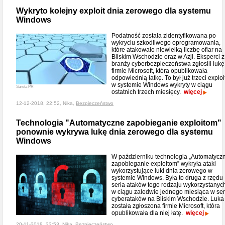
Wykryto kolejny exploit dnia zerowego dla systemu
Windows
Podatność została zidentyfikowana po
wykryciu szkodliwego oprogramowania,
które atakowało niewielką liczbę ofiar na
Bliskim Wschodzie oraz w Azji. Eksperci z
branży cyberbezpieczeństwa zgłosili lukę
firmie Microsoft, która opublikowała
odpowiednią łatkę. To był już trzeci exploi
w systemie Windows wykryty w ciągu
Sarota PR
ostatnich trzech miesięcy.
więcej
12-12-2018, 22:52, Nika,
Bezpieczeństwo
Technologia "Automatyczne zapobieganie exploitom"
ponownie wykrywa lukę dnia zerowego dla systemu
Windows
W październiku technologia „Automatycz
zapobieganie exploitom” wykryła ataki
wykorzystujące luki dnia zerowego w
systemie Windows. Była to druga z rzędu
seria ataków tego rodzaju wykorzystanyc
w ciągu zaledwie jednego miesiąca w ser
cyberataków na Bliskim Wschodzie. Luka
została zgłoszona firmie Microsoft, która
opublikowała dla niej łatę.
więcej
20-11-2018, 22:53, Nika,
Bezpieczeństwo