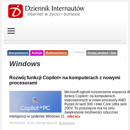
< reklama
the:protocol
Aukcje
Bukmacherzy
Dodaj artykuł / link
Windows
Rozwój funkcji Copilot+ na komputerach z nowymi
procesorami
Microsoft ogłosił rozszerzenie wsparcia d
funkcji Copilot+ na komputerach
wyposażonych w nowe procesory AMD
Ryzen AI serii 300 i Intel Core Ultra serii
200V. To posunięcie ma na celu
zwiększenie możliwości sztucznej
inteligencji w systemie Windows 11.
więcej
05-09-2024, 10:03, Henryk Warecki,
Technologie