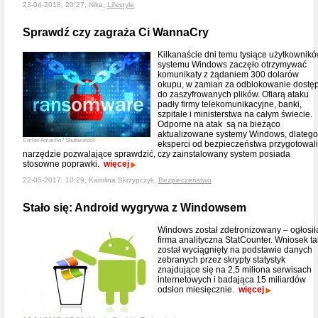
23-04-2018, 20:27, Nika,
Lifestyle
Sprawdź czy zagraża Ci WannaCry
Kilkanaście dni temu tysiące użytkownik
systemu Windows zaczęło otrzymywać
komunikaty z żądaniem 300 dolarów
okupu, w zamian za odblokowanie dostę
do zaszyfrowanych plików. Ofiarą ataku
padły firmy telekomunikacyjne, banki,
szpitale i ministerstwa na całym świecie.
Odporne na atak są na bieżąco
aktualizowane systemy Windows, dlatego
Carlos Amarillo / Shutterstock
eksperci od bezpieczeństwa przygotowali
narzędzie pozwalające sprawdzić, czy zainstalowany system posiada
stosowne poprawki.
więcej
22-05-2017, 10:29, Karolina Skrzypczyk,
Bezpieczeństwo
Stało się: Android wygrywa z Windowsem
Windows został zdetronizowany – ogłosił
firma analityczna StatCounter. Wniosek ta
został wyciągnięty na podstawie danych
zebranych przez skrypty statystyk
znajdujące się na 2,5 miliona serwisach
internetowych i badająca 15 miliardów
odsłon miesięcznie.
więcej