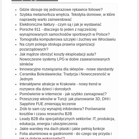
Gdzie stosuje się jednorazowe rękawice foliowe?
Szybka metamorfoza wnętrza. Tekstylia domowe, w które
naprawdę warto zainwestować
Elektroniczne faktury - czym są i jak je wystawiać
Porsche 911 - dlaczego to jeden z najcześciej
wynajmowanych samochodów sportowych w Polsce?
Tomografia komputerowa szczęki i żuchwy we Wrocławiu
Na czym polega obsługa prawna organizacji
pozarządowych?
Jak mądrze obniżyć koszty eksploatacji auta?
Nowoczesne systemy LPG w dobie zaawansowanych
silników
Innowacyjne rozwiązania dla sklepów - nowe standardy
Ceramika Bolesławiecka: Tradycja i Nowoczesność w
Jednym
Interaktywne atrakcje w Krakowie - nowy trend w
rozrywce dla dzieci i dorosłych
Pomówienie w internecie - jak szybko zareagować?
Przeszczep włosów w Turcji: jak planowanie 3D, DHI i
Sapphire FUE zmieniają leczenie
Zrób to sam czy wynajmij infobrokera? Porównanie
kosztów i czasu researchu B2B
Leady B2B dla specjalistycznych sektorów: IT, produkcja,
edukacja, energia i ubezpieczenia
Jakie warstwy ma dach płaski i jakie pełnią funkcje
Folia aluminiowa w gastronomii - do czego się przyda i
jak ją dobrze wykorzystać?