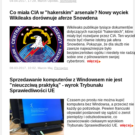
04-04-2017, 17:29, Marcin Opolski,
Technologie
Co miała CIA w "hakerskim" arsenale? Nowy wyciek
Wikileaks dorównuje aferze Snowdena
Wikileaks publikuje tysiące dokumentów
dotyczących narzędzi "hakerskich", które
miały być rozwijane przez CIA. Ten wycie
może być równie istotny jak afera
Snowdena. Pokazuje, że dla służb nie
zawsze najważniejsze było
bezpieczeństwo ogółu i niestety nie radz
sobie one z pilnowaniem swojej
cyberbroni.
więcej
08-03-2017, 10:02, Marcin Maj,
Pieniądze
Sprzedawanie komputerów z Windowsem nie jest
"nieuczciwą praktyką" - wyrok Trybunału
Sprawiedliwości UE
Czasem po prostu nie można kupić
komputera bez Windowsa, a przecież nie
każdy go potrzebuje. Pewien francuski
obywatel postanowił się sądzić o zwrot
pieniędzy i odszkodowanie, co
zaowocowało ciekawym wyrokiem
Trybunału Sprawiedliwości UE.
więcej