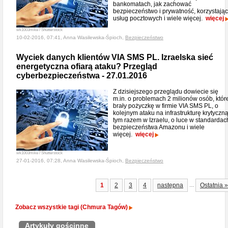
bankomatach, jak zachować
bezpieczeństwo i prywatność, korzystając
usług pocztowych i wiele więcej.
więcej
wk1003mike / Shutterstock
10-02-2016, 07:41, Anna Wasilewska-Śpioch,
Bezpieczeństwo
Wyciek danych klientów VIA SMS PL. Izraelska sieć
energetyczna ofiarą ataku? Przegląd
cyberbezpieczeństwa - 27.01.2016
Z dzisiejszego przeglądu dowiecie się
m.in. o problemach 2 milionów osób, któr
brały pożyczkę w firmie VIA SMS PL, o
kolejnym ataku na infrastrukturę krytyczną
tym razem w Izraelu, o luce w standardac
bezpieczeństwa Amazonu i wiele
więcej.
więcej
wk1003mike / Shutterstock
27-01-2016, 07:28, Anna Wasilewska-Śpioch,
Bezpieczeństwo
...
1
2
3
4
następna
Ostatnia »
Zobacz wszystkie tagi (Chmura Tagów)
Artykuły gościnne