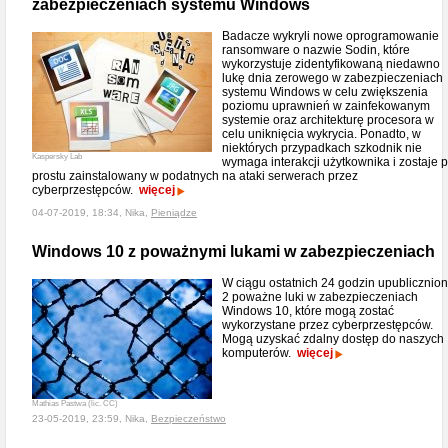
zabezpieczeniach systemu Windows
Badacze wykryli nowe oprogramowanie
ransomware o nazwie Sodin, które
wykorzystuje zidentyfikowaną niedawno
lukę dnia zerowego w zabezpieczeniach
systemu Windows w celu zwiększenia
poziomu uprawnień w zainfekowanym
systemie oraz architekturę procesora w
celu uniknięcia wykrycia. Ponadto, w
niektórych przypadkach szkodnik nie
Kaspersky Lab
wymaga interakcji użytkownika i zostaje 
prostu zainstalowany w podatnych na ataki serwerach przez
cyberprzestępców.
więcej
04-07-2019, 18:34, Nika,
Pieniądze
Windows 10 z poważnymi lukami w zabezpieczeniach
W ciągu ostatnich 24 godzin upublicznio
2 poważne luki w zabezpieczeniach
Windows 10, które mogą zostać
wykorzystane przez cyberprzestępców.
Mogą uzyskać zdalny dostęp do naszych
komputerów.
więcej
Mathias Pastwa (lic. CC)
23-05-2019, 23:59, Nika,
Bezpieczeństwo