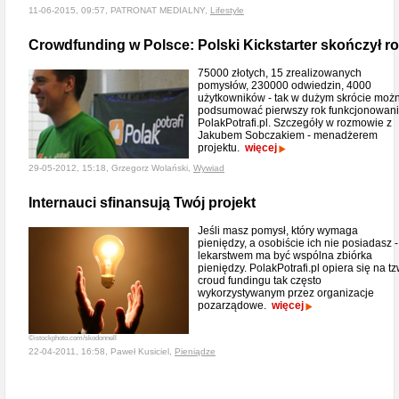
11-06-2015, 09:57, PATRONAT MEDIALNY,
Lifestyle
Crowdfunding w Polsce: Polski Kickstarter skończył r
75000 złotych, 15 zrealizowanych
pomysłów, 230000 odwiedzin, 4000
użytkowników - tak w dużym skrócie moż
podsumować pierwszy rok funkcjonowan
PolakPotrafi.pl. Szczegóły w rozmowie z
Jakubem Sobczakiem - menadżerem
projektu.
więcej
29-05-2012, 15:18, Grzegorz Wolański,
Wywiad
Internauci sfinansują Twój projekt
Jeśli masz pomysł, który wymaga
pieniędzy, a osobiście ich nie posiadasz -
lekarstwem ma być wspólna zbiórka
pieniędzy. PolakPotrafi.pl opiera się na tz
croud fundingu tak często
wykorzystywanym przez organizacje
pozarządowe.
więcej
©istockphoto.com/skodonnell
22-04-2011, 16:58, Paweł Kusiciel,
Pieniądze