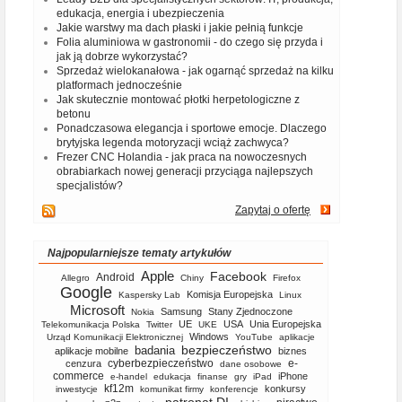
edukacja, energia i ubezpieczenia
Jakie warstwy ma dach płaski i jakie pełnią funkcje
Folia aluminiowa w gastronomii - do czego się przyda i
jak ją dobrze wykorzystać?
Sprzedaż wielokanałowa - jak ogarnąć sprzedaż na kilku
platformach jednocześnie
Jak skutecznie montować płotki herpetologiczne z
betonu
Ponadczasowa elegancja i sportowe emocje. Dlaczego
brytyjska legenda motoryzacji wciąż zachwyca?
Frezer CNC Holandia - jak praca na nowoczesnych
obrabiarkach nowej generacji przyciąga najlepszych
specjalistów?
Zapytaj o ofertę
Najpopularniejsze tematy artykułów
Apple
Facebook
Android
Allegro
Chiny
Firefox
Google
Komisja Europejska
Kaspersky Lab
Linux
Microsoft
Samsung
Stany Zjednoczone
Nokia
UE
USA
Unia Europejska
Telekomunikacja Polska
Twitter
UKE
Windows
Urząd Komunikacji Elektronicznej
YouTube
aplikacje
bezpieczeństwo
badania
aplikacje mobilne
biznes
cyberbezpieczeństwo
e-
cenzura
dane osobowe
commerce
iPhone
e-handel
edukacja
finanse
gry
iPad
kf12m
konkursy
inwestycje
komunikat firmy
konferencje