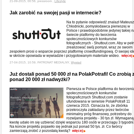
21-09-2015, 00:56, pressroom ,
Lifestyle
Jak zarobić na swojej pasji w internecie?
Na to pytanie odpowiedź znalazł Mateusz
Chłodnicki, pomysłodawca pierwszej w
Polsce i prawdopodobnie jedynej takiej n
świecie platformy do tworzenia
społecznościowych konkursów
fotograficznych - Shuttout.com. Aby w pełn
zrealizować swój pomysł, wraz ze swoim
zespołem prosi o wsparcie poprzez platformę crowdfundingową. O swojej id
w skrócie opowiada w wywiadzie i przygotowanym materiale wideo.
więcej
27-04-2015, 10:59, PATRONAT MEDIALNY,
Wywiad
Już dostali ponad 50 000 zł na PolakPotrafi! Co zrobią 
ponad 20 000 zł nadwyżki?
Pierwsza w Polsce platforma do tworzeni
społecznościowych konkursów
fotograficznych Shuttout.com zostanie
ufundowana w serwisie PolakPotrafi 11
czerwca 2015. Oznacza to, że zbiórka
przekroczyła zakładany przez twórców
minimalny próg finansowy, potrzebny do
rozwijania projektu - 30 tys zł. Wymaganą
kwotę udało im się uzbierać dzięki wsparciu 180 osób w przeciągu 3 tygodni
Na koncie projektu pojawiło się jednak już ponad 50 tys. zł. Co twórcy
zamierzają zrobić z pozostałą kwotą?
więcej