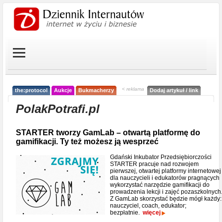
< reklama
the:protocol
Aukcje
Bukmacherzy
Dodaj artykuł / link
PolakPotrafi.pl
STARTER tworzy GamLab – otwartą platformę do
gamifikacji. Ty też możesz ją wesprzeć
Gdański Inkubator Przedsiębiorczości
STARTER pracuje nad rozwojem
pierwszej, otwartej platformy internetowej
dla nauczycieli i edukatorów pragnących
wykorzystać narzędzie gamifikacji do
prowadzenia lekcji i zajęć pozaszkolnych
Z GamLab skorzystać będzie mógł każdy:
nauczyciel, coach, edukator;
bezpłatnie.
więcej