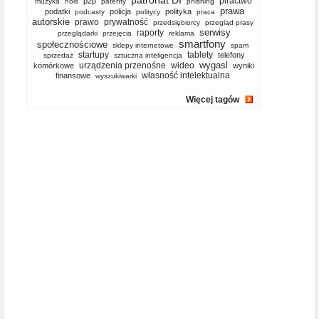
patronat DI
piractwo
p2p
muzyka
nols
patenty
phishing
prawa
podatki
policja
polityka
podcasty
politycy
praca
autorskie
prawo
prywatność
przedsiębiorcy
przegląd prasy
serwisy
raporty
przeglądarki
przejęcia
reklama
smartfony
społecznościowe
sklepy internetowe
spam
startupy
tablety
telefony
sprzedaż
sztuczna inteligencja
wygasl
urządzenia przenośne
wideo
komórkowe
wyniki
własność intelektualna
finansowe
wyszukiwarki
Więcej tagów