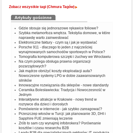
Zobacz wszystkie tagi (Chmura Tagów)
Artykuły gościnne
Gdzie stosuje się jednorazowe rękawice foliowe?
Szybka metamorfoza wnętrza. Tekstylia domowe, w które
naprawdę warto zainwestować
Elektroniczne faktury - czym są i jak je wystawiać
Porsche 911 - dlaczego to jeden z najcześciej
wynajmowanych samochodów sportowych w Polsce?
Tomografia komputerowa szczęki i żuchwy we Wrocławiu
Na czym polega obsługa prawna organizacji
pozarządowych?
Jak mądrze obniżyć koszty eksploatacji auta?
Nowoczesne systemy LPG w dobie zaawansowanych
silników
Innowacyjne rozwiązania dla sklepów - nowe standardy
Ceramika Bolesławiecka: Tradycja i Nowoczesność w
Jednym
Interaktywne atrakcje w Krakowie - nowy trend w
rozrywce dla dzieci i dorosłych
Pomówienie w internecie - jak szybko zareagować?
Przeszczep włosów w Turcji: jak planowanie 3D, DHI i
Sapphire FUE zmieniają leczenie
Zrób to sam czy wynajmij infobrokera? Porównanie
kosztów i czasu researchu B2B
Leady B2B dla specjalistycznych sektorów: IT, produkcja,