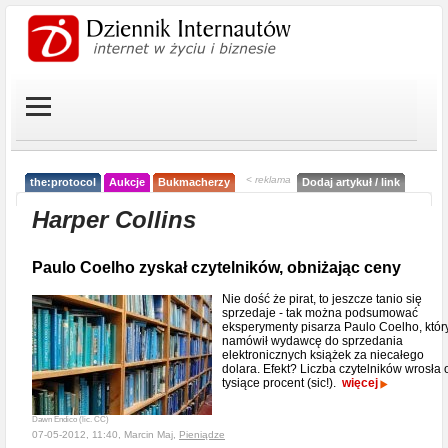
< reklama
the:protocol
Aukcje
Bukmacherzy
Dodaj artykuł / link
Harper Collins
Paulo Coelho zyskał czytelników, obniżając ceny
Nie dość że pirat, to jeszcze tanio się
sprzedaje - tak można podsumować
eksperymenty pisarza Paulo Coelho, któr
namówił wydawcę do sprzedania
elektronicznych książek za niecałego
dolara. Efekt? Liczba czytelników wrosła 
tysiące procent (sic!).
więcej
Dawn Endico (lic. CC)
07-05-2012, 11:40, Marcin Maj,
Pieniądze