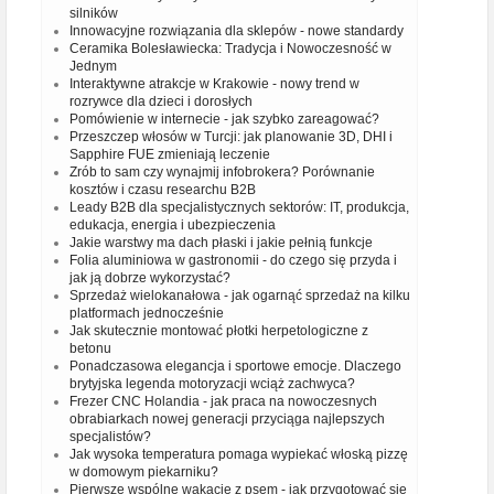
silników
Innowacyjne rozwiązania dla sklepów - nowe standardy
Ceramika Bolesławiecka: Tradycja i Nowoczesność w
Jednym
Interaktywne atrakcje w Krakowie - nowy trend w
rozrywce dla dzieci i dorosłych
Pomówienie w internecie - jak szybko zareagować?
Przeszczep włosów w Turcji: jak planowanie 3D, DHI i
Sapphire FUE zmieniają leczenie
Zrób to sam czy wynajmij infobrokera? Porównanie
kosztów i czasu researchu B2B
Leady B2B dla specjalistycznych sektorów: IT, produkcja,
edukacja, energia i ubezpieczenia
Jakie warstwy ma dach płaski i jakie pełnią funkcje
Folia aluminiowa w gastronomii - do czego się przyda i
jak ją dobrze wykorzystać?
Sprzedaż wielokanałowa - jak ogarnąć sprzedaż na kilku
platformach jednocześnie
Jak skutecznie montować płotki herpetologiczne z
betonu
Ponadczasowa elegancja i sportowe emocje. Dlaczego
brytyjska legenda motoryzacji wciąż zachwyca?
Frezer CNC Holandia - jak praca na nowoczesnych
obrabiarkach nowej generacji przyciąga najlepszych
specjalistów?
Jak wysoka temperatura pomaga wypiekać włoską pizzę
w domowym piekarniku?
Pierwsze wspólne wakacje z psem - jak przygotować się