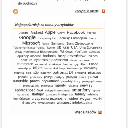
do podróży?
Zapytaj o ofertę
Najpopularniejsze tematy artykułów
Apple
Facebook
Android
Allegro
Chiny
Firefox
Google
Komisja Europejska
Kaspersky Lab
Linux
Microsoft
Samsung
Stany Zjednoczone
Nokia
UE
USA
Unia Europejska
Telekomunikacja Polska
Twitter
UKE
Windows
Urząd Komunikacji Elektronicznej
YouTube
aplikacje
bezpieczeństwo
badania
aplikacje mobilne
biznes
cyberbezpieczeństwo
e-
cenzura
dane osobowe
commerce
iPhone
e-handel
edukacja
finanse
gry
iPad
kf12m
konkursy
inwestycje
komunikat firmy
konferencje
patronat DI
piractwo
p2p
muzyka
nols
patenty
phishing
prawa
podatki
policja
polityka
podcasty
politycy
praca
autorskie
prawo
prywatność
przedsiębiorcy
przegląd prasy
serwisy
raporty
przeglądarki
przejęcia
reklama
smartfony
społecznościowe
sklepy internetowe
spam
startupy
tablety
telefony
sprzedaż
sztuczna inteligencja
wygasl
urządzenia przenośne
wideo
komórkowe
wyniki
własność intelektualna
finansowe
wyszukiwarki
Więcej tagów