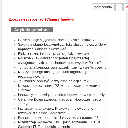
poprzednia
1
2
Zobacz wszystkie tagi (Chmura Tagów)
Artykuły gościnne
Gdzie stosuje się jednorazowe rękawice foliowe?
Szybka metamorfoza wnętrza. Tekstylia domowe, w które
naprawdę warto zainwestować
Elektroniczne faktury - czym są i jak je wystawiać
Porsche 911 - dlaczego to jeden z najcześciej
wynajmowanych samochodów sportowych w Polsce?
Tomografia komputerowa szczęki i żuchwy we Wrocławiu
Na czym polega obsługa prawna organizacji
pozarządowych?
Jak mądrze obniżyć koszty eksploatacji auta?
Nowoczesne systemy LPG w dobie zaawansowanych
silników
Innowacyjne rozwiązania dla sklepów - nowe standardy
Ceramika Bolesławiecka: Tradycja i Nowoczesność w
Jednym
Interaktywne atrakcje w Krakowie - nowy trend w
rozrywce dla dzieci i dorosłych
Pomówienie w internecie - jak szybko zareagować?
Przeszczep włosów w Turcji: jak planowanie 3D, DHI i
Sapphire FUE zmieniają leczenie