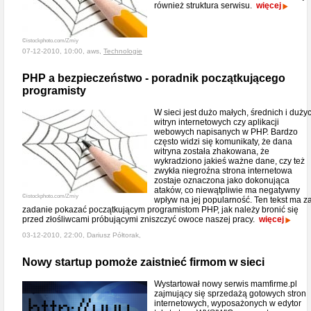
również struktura serwisu.
więcej
©istockphoto.com/Zmiy
07-12-2010, 10:00, aws,
Technologie
PHP a bezpieczeństwo - poradnik początkującego
programisty
W sieci jest dużo małych, średnich i duży
witryn internetowych czy aplikacji
webowych napisanych w PHP. Bardzo
często widzi się komunikaty, że dana
witryna została zhakowana, że
wykradziono jakieś ważne dane, czy też
zwykła niegroźna strona internetowa
zostaje oznaczona jako dokonująca
ataków, co niewątpliwie ma negatywny
©istockphoto.com/Zmiy
wpływ na jej popularność. Ten tekst ma z
zadanie pokazać początkującym programistom PHP, jak należy bronić się
przed złośliwcami próbującymi zniszczyć owoce naszej pracy.
więcej
03-12-2010, 22:00, Dariusz Półtorak,
Nowy startup pomoże zaistnieć firmom w sieci
Wystartował nowy serwis mamfirme.pl
zajmujący się sprzedażą gotowych stron
internetowych, wyposażonych w edytor