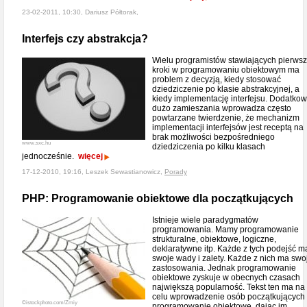
23-02-2011, 10:30, Dariusz Półtorak,
Interfejs czy abstrakcja?
Wielu programistów stawiających pierws
kroki w programowaniu obiektowym ma
problem z decyzją, kiedy stosować
dziedziczenie po klasie abstrakcyjnej, a
kiedy implementację interfejsu. Dodatko
dużo zamieszania wprowadza często
powtarzane twierdzenie, że mechanizm
implementacji interfejsów jest receptą na
brak możliwości bezpośredniego
www.sxc.hu
dziedziczenia po kilku klasach
jednocześnie.
więcej
17-12-2010, 19:16, Leszek Sewastianowicz,
Porady
PHP: Programowanie obiektowe dla początkujących
Istnieje wiele paradygmatów
programowania. Mamy programowanie
strukturalne, obiektowe, logiczne,
deklaratywne itp. Każde z tych podejść m
swoje wady i zalety. Każde z nich ma swo
zastosowania. Jednak programowanie
obiektowe zyskuje w obecnych czasach
największą popularność. Tekst ten ma na
celu wprowadzenie osób początkujących
©istockphoto.com/Zmiy
programowanie obiektowe, dając im