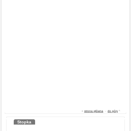
«
strona główna
-
do góry
^
Stopka