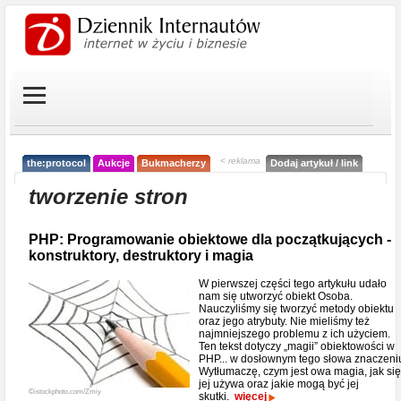
< reklama
the:protocol
Aukcje
Bukmacherzy
Dodaj artykuł / link
tworzenie stron
PHP: Programowanie obiektowe dla początkujących -
konstruktory, destruktory i magia
W pierwszej części tego artykułu udało
nam się utworzyć obiekt Osoba.
Nauczyliśmy się tworzyć metody obiektu
oraz jego atrybuty. Nie mieliśmy też
najmniejszego problemu z ich użyciem.
Ten tekst dotyczy „magii” obiektowości w
PHP... w dosłownym tego słowa znaczeni
Wytłumaczę, czym jest owa magia, jak się
jej używa oraz jakie mogą być jej
©istockphoto.com/Zmiy
skutki.
więcej