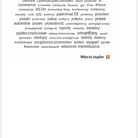
cyberbezpieczeństwo
e-
cenzura
dane osobowe
commerce
iPhone
e-handel
edukacja
finanse
gry
iPad
kf12m
konkursy
inwestycje
komunikat firmy
konferencje
patronat DI
piractwo
p2p
muzyka
nols
patenty
phishing
prawa
podatki
policja
polityka
podcasty
politycy
praca
autorskie
prawo
prywatność
przedsiębiorcy
przegląd prasy
serwisy
raporty
przeglądarki
przejęcia
reklama
smartfony
społecznościowe
sklepy internetowe
spam
startupy
tablety
telefony
sprzedaż
sztuczna inteligencja
wygasl
urządzenia przenośne
wideo
komórkowe
wyniki
własność intelektualna
finansowe
wyszukiwarki
Więcej tagów