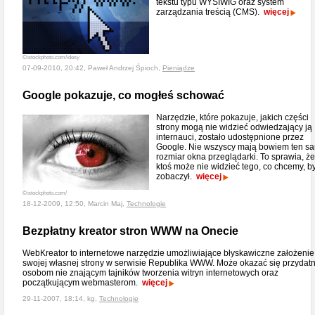
tekstu typu WYSIWIG oraz system
zarządzania treścią (CMS).
więcej
©istockphoto.com/idesy
07-09-2010, 20:42, Paweł Andrzej Śpioch,
Pieniądze
Google pokazuje, co mogłeś schować
Narzędzie, które pokazuje, jakich części
strony mogą nie widzieć odwiedzający ją
internauci, zostało udostępnione przez
Google. Nie wszyscy mają bowiem ten s
rozmiar okna przeglądarki. To sprawia, że
ktoś może nie widzieć tego, co chcemy, b
zobaczył.
więcej
©istockphoto.com/
18-12-2009, 12:50, Marcin Maj,
Technologie
Bezpłatny kreator stron WWW na Onecie
WebKreator to internetowe narzędzie umożliwiające błyskawiczne założenie
swojej własnej strony w serwisie Republika WWW. Może okazać się przydat
osobom nie znającym tajników tworzenia witryn internetowych oraz
początkującym webmasterom.
więcej
29-11-2007, 18:14, kg,
Technologie