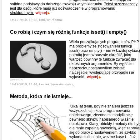
solidne podstawy do dalszego rozwoju w tym kierunku.
Tekst przeznaczony
jest dla osób, które mają już doświadczenie w programowaniu
strukturalnym.
więcej
16-12-2010, 18:22, Dariusz Półtorak,
Co robią i czym się różnią funkcje isset() i empty()
Wielu początkujących programistów PHP
ma problemy ze stosowaniem funkcji
isset() oraz empty() – nie w każdej sytuacj
potrafią jednoznacznie określić, jaką
wartość powinny te funkcje zwracać dla
określonych argumentów. By wyjść im
naprzeciw, postanowiłem zebrać
najczęściej występujące przypadki i je
wyjaśnić.
więcej
www.sxc.hu
16-12-2010, 14:44, Leszek Sewastianowicz,
Metoda, która nie istnieje...
Kilka lat temu, gdy nie znałem jeszcze
wszystkich tajników programowania
obiektowego, zlecono mi modyfikację
pewnego skryptu napisanego właśnie
obiektowo. Klasy, obiekty i metody nie był
dla mnie zupełną nowością, więc zabrał
się do pracy z nastawieniem, że szybko
wykonam zlecenie, wezmę kasę i... Już