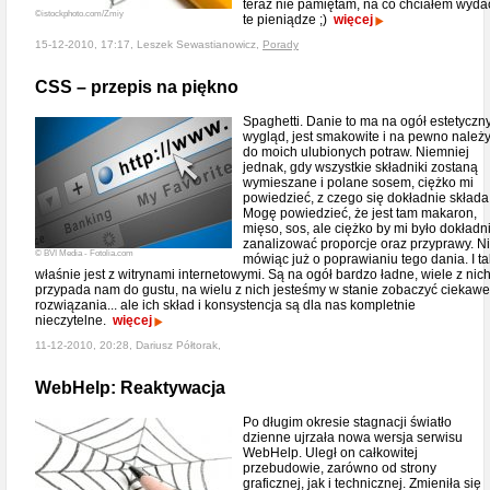
teraz nie pamiętam, na co chciałem wyda
©istockphoto.com/Zmiy
te pieniądze ;)
więcej
15-12-2010, 17:17, Leszek Sewastianowicz,
Porady
CSS – przepis na piękno
Spaghetti. Danie to ma na ogół estetyczn
wygląd, jest smakowite i na pewno należ
do moich ulubionych potraw. Niemniej
jednak, gdy wszystkie składniki zostaną
wymieszane i polane sosem, ciężko mi
powiedzieć, z czego się dokładnie składa
Mogę powiedzieć, że jest tam makaron,
mięso, sos, ale ciężko by mi było dokładn
zanalizować proporcje oraz przyprawy. N
© BVI Media - Fotolia.com
mówiąc już o poprawianiu tego dania. I ta
właśnie jest z witrynami internetowymi. Są na ogół bardzo ładne, wiele z nic
przypada nam do gustu, na wielu z nich jesteśmy w stanie zobaczyć ciekawe
rozwiązania... ale ich skład i konsystencja są dla nas kompletnie
nieczytelne.
więcej
11-12-2010, 20:28, Dariusz Półtorak,
WebHelp: Reaktywacja
Po długim okresie stagnacji światło
dzienne ujrzała nowa wersja serwisu
WebHelp. Uległ on całkowitej
przebudowie, zarówno od strony
graficznej, jak i technicznej. Zmieniła się