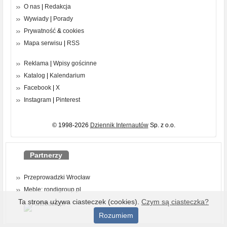
O nas
|
Redakcja
Wywiady
|
Porady
Prywatność
&
cookies
Mapa serwisu
|
RSS
Reklama
|
Wpisy gościnne
Katalog
|
Kalendarium
Facebook
|
X
Instagram
|
Pinterest
© 1998-2026
Dziennik Internautów
Sp. z o.o.
Partnerzy
Przeprowadzki Wrocław
Meble: rondigroup.pl
Ta strona używa ciasteczek (cookies).
Czym są ciasteczka?
Rozumiem