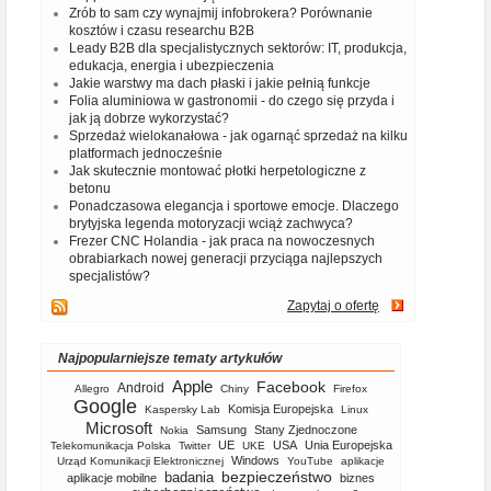
Zrób to sam czy wynajmij infobrokera? Porównanie
kosztów i czasu researchu B2B
Leady B2B dla specjalistycznych sektorów: IT, produkcja,
edukacja, energia i ubezpieczenia
Jakie warstwy ma dach płaski i jakie pełnią funkcje
Folia aluminiowa w gastronomii - do czego się przyda i
jak ją dobrze wykorzystać?
Sprzedaż wielokanałowa - jak ogarnąć sprzedaż na kilku
platformach jednocześnie
Jak skutecznie montować płotki herpetologiczne z
betonu
Ponadczasowa elegancja i sportowe emocje. Dlaczego
brytyjska legenda motoryzacji wciąż zachwyca?
Frezer CNC Holandia - jak praca na nowoczesnych
obrabiarkach nowej generacji przyciąga najlepszych
specjalistów?
Zapytaj o ofertę
Najpopularniejsze tematy artykułów
Apple
Facebook
Android
Allegro
Chiny
Firefox
Google
Komisja Europejska
Kaspersky Lab
Linux
Microsoft
Samsung
Stany Zjednoczone
Nokia
UE
USA
Unia Europejska
Telekomunikacja Polska
Twitter
UKE
Windows
Urząd Komunikacji Elektronicznej
YouTube
aplikacje
bezpieczeństwo
badania
aplikacje mobilne
biznes