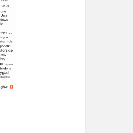
Firefox
Linux
zone
Unia
ndows
ia
erce
e-
stycje
yka
nols
podatki
utorskie
prasy
isy
ny
spam
telefony
ygasl
ktualna
agów