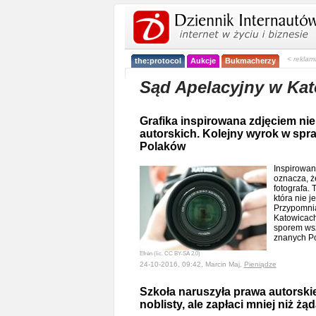
< reklam
the:protocol
Aukcje
Bukmacherzy
Sąd Apelacyjny w Ka
Grafika inspirowana zdjęciem ni
autorskich. Kolejny wyrok w spra
Polaków
Inspirowan
oznacza, ż
fotografa. 
która nie 
Przypomnia
Katowicach,
sporem wsz
znanych P
Efrén (lic. CC BY-SA 2.0)
24-10-2016, 09:42, Marcin Maj,
Pieniądze
Szkoła naruszyła prawa autorskie
noblisty, ale zapłaci mniej niż żą