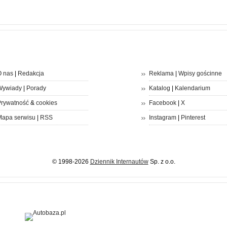
 nas
|
Redakcja
Reklama
|
Wpisy gościnne
Wywiady
|
Porady
Katalog
|
Kalendarium
rywatność
&
cookies
Facebook
|
X
apa serwisu
|
RSS
Instagram
|
Pinterest
© 1998-2026
Dziennik Internautów
Sp. z o.o.