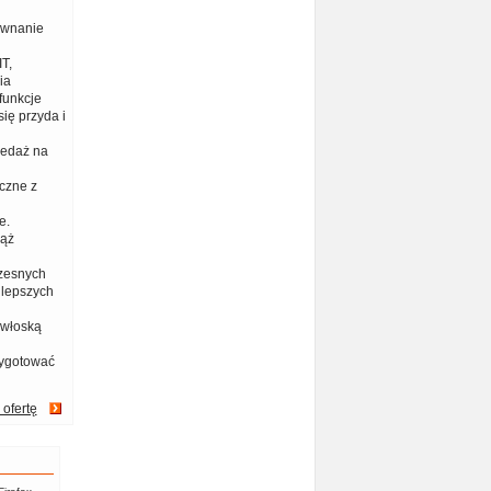
ównanie
T,
ia
funkcje
ię przyda i
zedaż na
czne z
e.
iąż
zesnych
jlepszych
 włoską
zygotować
 ofertę