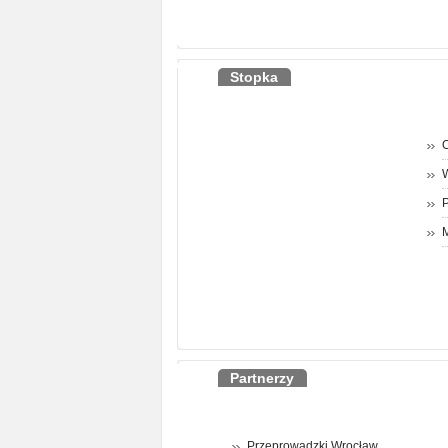
Stopka
O
P
M
Partnerzy
Przeprowadzki Wrocław