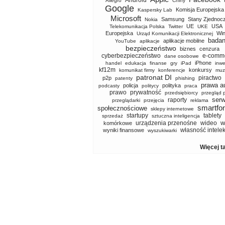
Android
Allegro
Chiny
Google
Komisja Europejska
Kaspersky Lab
Microsoft
Samsung
Stany Zjednoc
Nokia
UE
USA
Telekomunikacja Polska
Twitter
UKE
Europejska
Wi
Urząd Komunikacji Elektronicznej
badan
aplikacje mobilne
YouTube
aplikacje
bezpieczeństwo
biznes
cenzura
cyberbezpieczeństwo
e-comm
dane osobowe
iPhone
handel
edukacja
finanse
gry
iPad
inwe
kf12m
konkursy
komunikat firmy
konferencje
muz
patronat DI
piractwo
p2p
patenty
phishing
prawa a
policja
polityka
podcasty
politycy
praca
prawo
prywatność
przedsiębiorcy
przegląd 
serw
raporty
przeglądarki
przejęcia
reklama
smartfo
społecznościowe
sklepy internetowe
startupy
tablety
sprzedaż
sztuczna inteligencja
w
urządzenia przenośne
wideo
komórkowe
własność intele
wyniki finansowe
wyszukiwarki
Więcej t