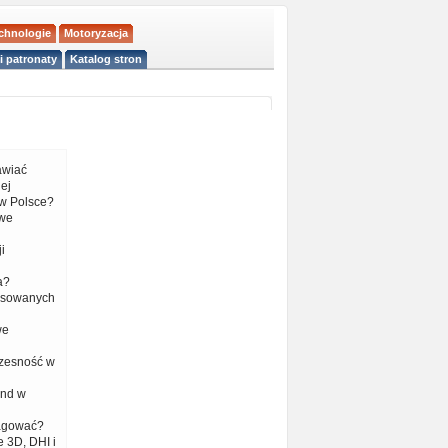
echnologie
Motoryzacja
i patronaty
Katalog stron
tawiać
ej
w Polsce?
 we
i
a?
nsowanych
we
czesność w
end w
eagować?
 3D, DHI i