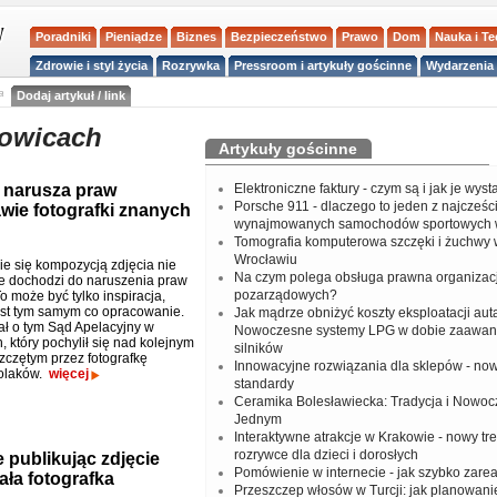
Poradniki
Pieniądze
Biznes
Bezpieczeństwo
Prawo
Dom
Nauka i T
Zdrowie i styl życia
Rozrywka
Pressroom i artykuły gościnne
Wydarzenia 
a
Dodaj artykuł / link
towicach
Artykuły gościnne
e narusza praw
Elektroniczne faktury - czym są i jak je wys
Porsche 911 - dlaczego to jeden z najcześci
wie fotografki znanych
wynajmowanych samochodów sportowych 
Tomografia komputerowa szczęki i żuchwy
Wrocławiu
ie się kompozycją zdjęcia nie
Na czym polega obsługa prawna organizacj
e dochodzi do naruszenia praw
pozarządowych?
To może być tylko inspiracja,
jest tym samym co opracowanie.
Jak mądrze obniżyć koszty eksploatacji aut
ł o tym Sąd Apelacyjny w
Nowoczesne systemy LPG w dobie zaawa
 który pochylił się nad kolejnym
silników
czętym przez fotografkę
Innowacyjne rozwiązania dla sklepów - no
olaków.
więcej
standardy
Ceramika Bolesławiecka: Tradycja i Nowo
Jednym
Interaktywne atrakcje w Krakowie - nowy tr
rozrywce dla dzieci i dorosłych
 publikując zdjęcie
Pomówienie w internecie - jak szybko zar
dała fotografka
Przeszczep włosów w Turcji: jak planowanie