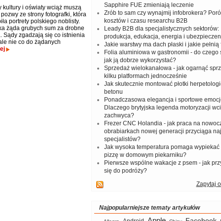
Sapphire FUE zmieniają leczenie
 kultury i oświaty wciąż muszą
Zrób to sam czy wynajmij infobrokera? Por
ozwy ze strony fotografki, która
kosztów i czasu researchu B2B
iła portrety polskiego noblisty.
fka żąda grubych sum za drobne
Leady B2B dla specjalistycznych sektorów: I
. Sądy zgadzają się co istnienia
produkcja, edukacja, energia i ubezpieczen
ale nie co do żądanych
Jakie warstwy ma dach płaski i jakie pełnią 
ej
Folia aluminiowa w gastronomii - do czego s
jak ją dobrze wykorzystać?
Sprzedaż wielokanałowa - jak ogarnąć spr
kilku platformach jednocześnie
Jak skutecznie montować płotki herpetologi
betonu
Ponadczasowa elegancja i sportowe emocj
Dlaczego brytyjska legenda motoryzacji wc
zachwyca?
Frezer CNC Holandia - jak praca na nowoc
obrabiarkach nowej generacji przyciąga na
specjalistów?
Jak wysoka temperatura pomaga wypiekać
pizzę w domowym piekarniku?
Pierwsze wspólne wakacje z psem - jak pr
się do podróży?
Zapytaj o
Najpopularniejsze tematy artykułów
Apple
Facebook