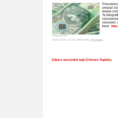
Pracownicy
uważać na p
kiedyś zrob
Ta fotogra
naruszenia
naruszeń, 
kwot.
więc
Shutterstock.com
20-01-2016, 12:44, Marcin Maj,
Pieniądze
Zobacz wszystkie tagi (Chmura Tagów)