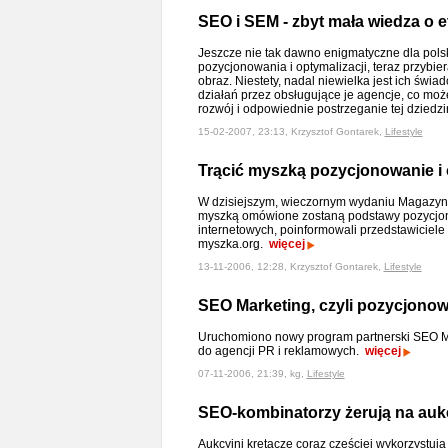
SEO i SEM - zbyt mała wiedza o e
Jeszcze nie tak dawno enigmatyczne dla polsk
pozycjonowania i optymalizacji, teraz przybie
obraz. Niestety, nadal niewielka jest ich świ
działań przez obsługujące je agencje, co mo
rozwój i odpowiednie postrzeganie tej dziedz
15-02-2007, 23:13, Krzysztof Gontarek,
Lifestyle
Trącić myszką pozycjonowanie i 
W dzisiejszym, wieczornym wydaniu Magazyn
myszką omówione zostaną podstawy pozycjono
internetowych, poinformowali przedstawiciele
myszka.org.
więcej
13-11-2006, 12:28, Krzysztof Gontarek,
Lifestyle
SEO Marketing, czyli pozycjono
Uruchomiono nowy program partnerski SEO Mar
do agencji PR i reklamowych.
więcej
07-11-2006, 21:39, kg,
Lifestyle
SEO-kombinatorzy żerują na auk
Aukcyjni krętacze coraz częściej wykorzystu