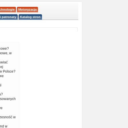
echnologie
Motoryzacja
i patronaty
Katalog stron
liowe?
mowe, w
tawiać
ej
w Polsce?
 we
i
a?
nsowanych
we
czesność w
end w