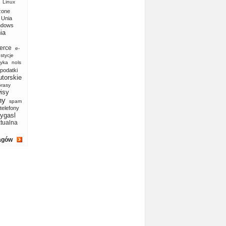
Linux
zone
Unia
ndows
ia
erce
e-
stycje
yka
nols
podatki
utorskie
prasy
isy
ny
spam
telefony
ygasl
ktualna
agów