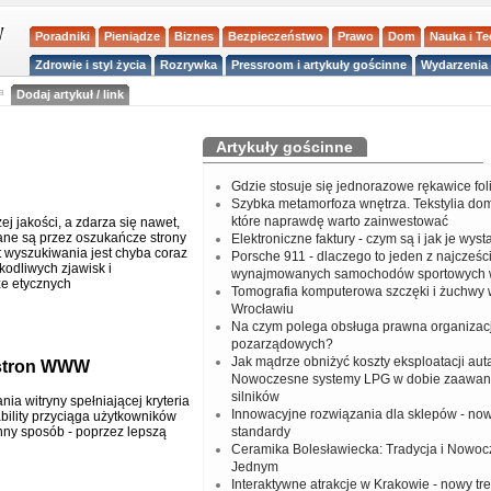
Poradniki
Pieniądze
Biznes
Bezpieczeństwo
Prawo
Dom
Nauka i T
Zdrowie i styl życia
Rozrywka
Pressroom i artykuły gościnne
Wydarzenia 
a
Dodaj artykuł / link
Artykuły gościnne
Gdzie stosuje się jednorazowe rękawice fo
Szybka metamorfoza wnętrza. Tekstylia do
które naprawdę warto zainwestować
j jakości, a zdarza się nawet,
ane są przez oszukańcze strony
Elektroniczne faktury - czym są i jak je wys
 wyszukiwania jest chyba coraz
Porsche 911 - dlaczego to jeden z najcześci
kodliwych zjawisk i
wynajmowanych samochodów sportowych 
e etycznych
Tomografia komputerowa szczęki i żuchwy
Wrocławiu
Na czym polega obsługa prawna organizacj
pozarządowych?
Jak mądrze obniżyć koszty eksploatacji aut
 stron WWW
Nowoczesne systemy LPG w dobie zaawa
silników
ia witryny spełniającej kryteria
Innowacyjne rozwiązania dla sklepów - no
ility przyciąga użytkowników
inny sposób - poprzez lepszą
standardy
Ceramika Bolesławiecka: Tradycja i Nowo
Jednym
Interaktywne atrakcje w Krakowie - nowy tr