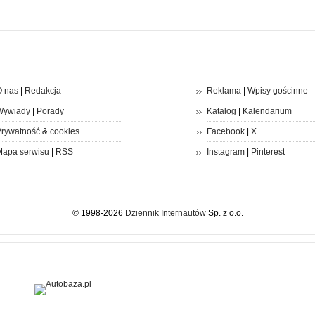
 nas
|
Redakcja
Reklama
|
Wpisy gościnne
Wywiady
|
Porady
Katalog
|
Kalendarium
rywatność
&
cookies
Facebook
|
X
apa serwisu
|
RSS
Instagram
|
Pinterest
© 1998-2026
Dziennik Internautów
Sp. z o.o.