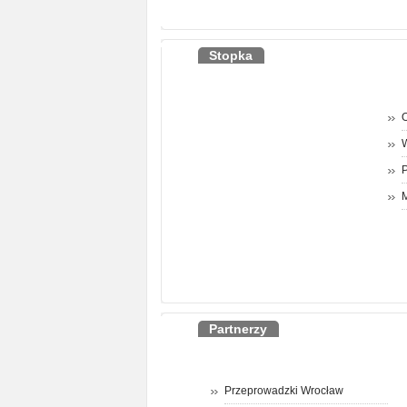
Stopka
O
P
M
Partnerzy
Przeprowadzki Wrocław