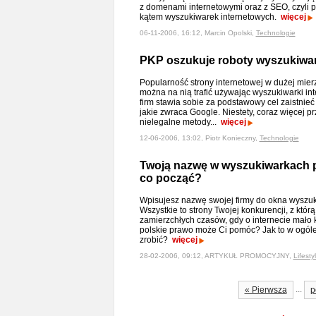
z domenami internetowymi oraz z SEO, czyli 
kątem wyszukiwarek internetowych.
więcej
06-11-2006, 16:12, Marcin Opolski,
Technologie
PKP oszukuje roboty wyszukiware
Popularność strony internetowej w dużej mierz
można na nią trafić używając wyszukiwarki int
firm stawia sobie za podstawowy cel zaistnieć
jakie zwraca Google. Niestety, coraz więcej p
nielegalne metody...
więcej
12-06-2006, 13:02, Piotr Konieczny,
Technologie
Twoją nazwę w wyszukiwarkach p
co począć?
Wpisujesz nazwę swojej firmy do okna wyszuk
Wszystkie to strony Twojej konkurencji, z któr
zamierzchłych czasów, gdy o internecie mało 
polskie prawo może Ci pomóc? Jak to w ogóle
zrobić?
więcej
28-02-2006, 09:12, ARTYKUŁ PROMOCYJNY,
Lifesty
...
« Pierwsza
p