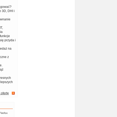
eagować?
 3D, DHI i
ównanie
T,
ia
funkcje
ię przyda i
zedaż na
czne z
e.
iąż
zesnych
jlepszych
 ofertę
Firefox