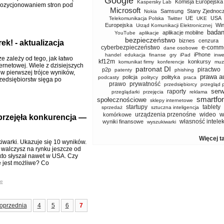
Google
Komisja Europejska
Kaspersky Lab
pozycjonowaniem stron pod
Microsoft
Samsung
Stany Zjednoc
Nokia
UE
USA
Telekomunikacja Polska
Twitter
UKE
Europejska
Wi
Urząd Komunikacji Elektronicznej
badan
aplikacje mobilne
YouTube
aplikacje
bezpieczeństwo
biznes
cenzura
k! - aktualizacja
cyberbezpieczeństwo
e-comm
dane osobowe
iPhone
handel
edukacja
finanse
gry
iPad
inwe
e zależy od tego, jak łatwo
kf12m
konkursy
komunikat firmy
konferencje
muz
ernetowej. Wiele z dzisiejszych
patronat DI
piractwo
p2p
patenty
phishing
 w pierwszej trójce wyników,
prawa a
policja
polityka
podcasty
politycy
praca
rzedsiębiorstw sięga po
prawo
prywatność
przedsiębiorcy
przegląd 
serw
raporty
przeglądarki
przejęcia
reklama
smartfo
społecznościowe
sklepy internetowe
startupy
tablety
sprzedaż
sztuczna inteligencja
w
urządzenia przenośne
wideo
komórkowe
rzejęła konkurencja —
własność intele
wyniki finansowe
wyszukiwarki
Więcej t
iwarki. Ukazuje się 10 wyników.
ą walczysz na rynku jeszcze od
kto słyszał nawet w USA. Czy
 jest możliwe? Co
le
oprzednia
4
5
6
7