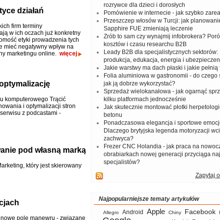
rozrywce dla dzieci i dorosłych
tyce działań
Pomówienie w internecie - jak szybko zar
Przeszczep włosów w Turcji: jak planowanie
ich firm terminy
Sapphire FUE zmieniają leczenie
rają w ich oczach już konkretny
Zrób to sam czy wynajmij infobrokera? Por
adomość etyki prowadzenia tych
kosztów i czasu researchu B2B
że mieć negatywny wpływ na
Leady B2B dla specjalistycznych sektorów: I
iny marketingu online.
więcej
produkcja, edukacja, energia i ubezpieczen
Jakie warstwy ma dach płaski i jakie pełnią 
Folia aluminiowa w gastronomii - do czego s
optymalizację
jak ją dobrze wykorzystać?
Sprzedaż wielokanałowa - jak ogarnąć spr
u komputerowego Trącić
kilku platformach jednocześnie
wania i optymalizacji stron
Jak skutecznie montować płotki herpetologi
 serwisu z podcastami -
betonu
Ponadczasowa elegancja i sportowe emocj
Dlaczego brytyjska legenda motoryzacji wc
zachwyca?
Frezer CNC Holandia - jak praca na nowoc
wanie pod własną marką
obrabiarkach nowej generacji przyciąga na
specjalistów?
keting, który jest skierowany
Zapytaj o
Najpopularniejsze tematy artykułów
cjach
Apple
Facebook
Android
Allegro
Chiny
ją nowe pole manewru - związane