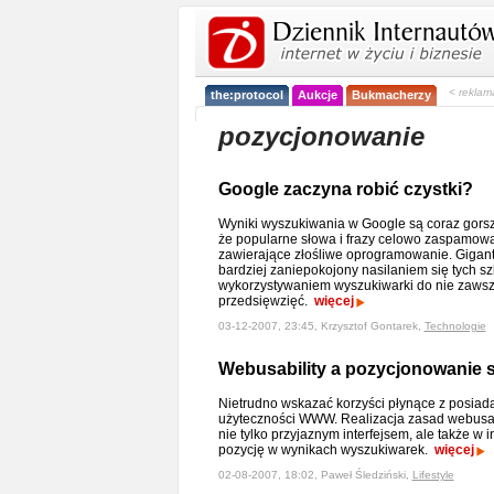
< reklam
the:protocol
Aukcje
Bukmacherzy
pozycjonowanie
Google zaczyna robić czystki?
Wyniki wyszukiwania w Google są coraz gorsze
że popularne słowa i frazy celowo zaspamow
zawierające złośliwe oprogramowanie. Gigant
bardziej zaniepokojony nasilaniem się tych sz
wykorzystywaniem wyszukiwarki do nie zawsz
przedsięwzięć.
więcej
03-12-2007, 23:45, Krzysztof Gontarek,
Technologie
Webusability a pozycjonowanie
Nietrudno wskazać korzyści płynące z posiadan
użyteczności WWW. Realizacja zasad webusab
nie tylko przyjaznym interfejsem, ale także w 
pozycję w wynikach wyszukiwarek.
więcej
02-08-2007, 18:02, Paweł Śledziński,
Lifestyle