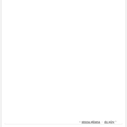
«
strona główna
-
do góry
^