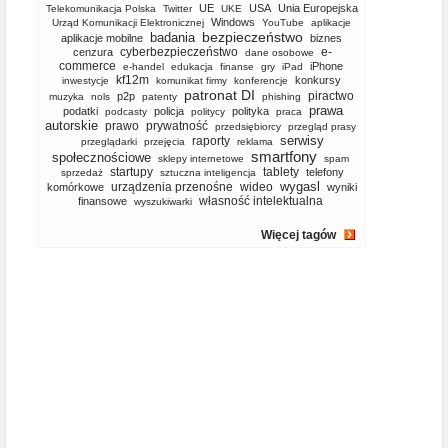
UE
USA
Unia Europejska
Telekomunikacja Polska
Twitter
UKE
Windows
Urząd Komunikacji Elektronicznej
YouTube
aplikacje
bezpieczeństwo
badania
aplikacje mobilne
biznes
cyberbezpieczeństwo
e-
cenzura
dane osobowe
commerce
iPhone
e-handel
edukacja
finanse
gry
iPad
kf12m
konkursy
inwestycje
komunikat firmy
konferencje
patronat DI
piractwo
p2p
muzyka
nols
patenty
phishing
prawa
podatki
policja
polityka
podcasty
politycy
praca
autorskie
prawo
prywatność
przedsiębiorcy
przegląd prasy
serwisy
raporty
przeglądarki
przejęcia
reklama
smartfony
społecznościowe
sklepy internetowe
spam
startupy
tablety
telefony
sprzedaż
sztuczna inteligencja
wygasl
urządzenia przenośne
wideo
komórkowe
wyniki
własność intelektualna
finansowe
wyszukiwarki
Więcej tagów