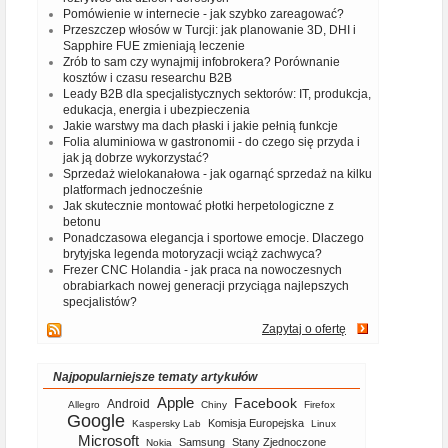
Pomówienie w internecie - jak szybko zareagować?
Przeszczep włosów w Turcji: jak planowanie 3D, DHI i
Sapphire FUE zmieniają leczenie
Zrób to sam czy wynajmij infobrokera? Porównanie
kosztów i czasu researchu B2B
Leady B2B dla specjalistycznych sektorów: IT, produkcja,
edukacja, energia i ubezpieczenia
Jakie warstwy ma dach płaski i jakie pełnią funkcje
Folia aluminiowa w gastronomii - do czego się przyda i
jak ją dobrze wykorzystać?
Sprzedaż wielokanałowa - jak ogarnąć sprzedaż na kilku
platformach jednocześnie
Jak skutecznie montować płotki herpetologiczne z
betonu
Ponadczasowa elegancja i sportowe emocje. Dlaczego
brytyjska legenda motoryzacji wciąż zachwyca?
Frezer CNC Holandia - jak praca na nowoczesnych
obrabiarkach nowej generacji przyciąga najlepszych
specjalistów?
Zapytaj o ofertę
Najpopularniejsze tematy artykułów
Apple
Facebook
Android
Allegro
Chiny
Firefox
Google
Komisja Europejska
Kaspersky Lab
Linux
Microsoft
Samsung
Stany Zjednoczone
Nokia