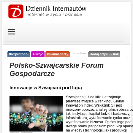
< reklama
the:protocol
Aukcje
Bukmacherzy
Dodaj artykuł / link
Polsko-Szwajcarskie Forum
Gospodarcze
Innowacje w Szwajcarii pod lupą
Szwajcaria już od kilku lat zajmuje
pierwsze miejsce w rankingu Global
Innovation Index. Wskaźnik GII jest
mierzony poprzez analizę takich obszaró
jak: instytucje, kapitał ludzki i badawczy,
infrastruktura, wyrafinowanie rynku oraz
wyrafinowanie biznesu. Oprócz tego pod
uwagę brany jest poziom produkcji oparte
na wiedzy i technologii, jak i produkcji
chanpipat / Shutterstock