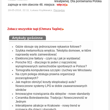
kreatywnej. Dla porównania Polska
zajmuje w nim obecnie 46. miejsce.
więcej
18-05-2016, 22:11, Łukasz Kryśkiewicz,
Pieniądze
Zobacz wszystkie tagi (Chmura Tagów)
Artykuły gościnne
Gdzie stosuje się jednorazowe rękawice foliowe?
Szybka metamorfoza wnętrza. Tekstylia domowe, w które
naprawdę warto zainwestować
Elektroniczne faktury - czym są i jak je wystawiać
Porsche 911 - dlaczego to jeden z najcześciej
wynajmowanych samochodów sportowych w Polsce?
Tomografia komputerowa szczęki i żuchwy we Wrocławiu
Na czym polega obsługa prawna organizacji
pozarządowych?
Jak mądrze obniżyć koszty eksploatacji auta?
Nowoczesne systemy LPG w dobie zaawansowanych
silników
Innowacyjne rozwiązania dla sklepów - nowe standardy
Ceramika Bolesławiecka: Tradycja i Nowoczesność w
Jednym
Interaktywne atrakcje w Krakowie - nowy trend w
rozrywce dla dzieci i dorosłych