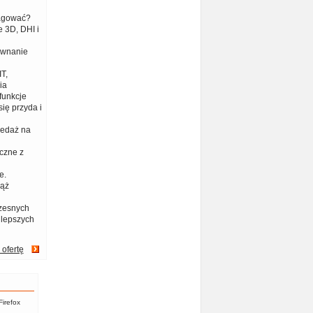
eagować?
 3D, DHI i
ównanie
T,
ia
funkcje
ię przyda i
zedaż na
czne z
e.
iąż
zesnych
jlepszych
 ofertę
Firefox