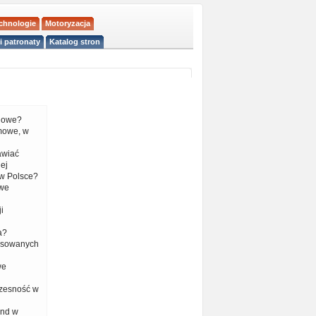
echnologie
Motoryzacja
i patronaty
Katalog stron
liowe?
mowe, w
tawiać
ej
w Polsce?
 we
i
a?
nsowanych
we
czesność w
end w