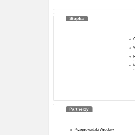
Stopka
O
P
M
Partnerzy
Przeprowadzki Wrocław