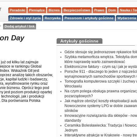
Poradniki
Pieniądze
Biznes
Bezpieczeństwo
Prawo
Dom
Nauka i T
Zdrowie i styl życia
Rozrywka
Pressroom i artykuły gościnne
Wydarzenia 
a
Dodaj artykuł / link
ion Day
Artykuły gościnne
Gdzie stosuje się jednorazowe rękawice fo
Szybka metamorfoza wnętrza. Tekstylia do
które naprawdę warto zainwestować
już od kilku lat zajmuje
iejsce w rankingu Global
Elektroniczne faktury - czym są i jak je wys
Index. Wskaźnik GII jest
Porsche 911 - dlaczego to jeden z najcześci
oprzez analizę takich obszarów,
wynajmowanych samochodów sportowych 
cje, kapitał ludzki i badawczy,
Tomografia komputerowa szczęki i żuchwy
ura, wyrafinowanie rynku oraz
Wrocławiu
nie biznesu. Oprócz tego pod
Na czym polega obsługa prawna organizacj
y jest poziom produkcji opartej
pozarządowych?
 technologii, jak i produkcji
. Dla porównania Polska
Jak mądrze obniżyć koszty eksploatacji aut
Nowoczesne systemy LPG w dobie zaawa
silników
Innowacyjne rozwiązania dla sklepów - no
standardy
Ceramika Bolesławiecka: Tradycja i Nowo
Jednym
Interaktywne atrakcje w Krakowie - nowy tr