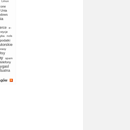
Linux
zone
Unia
ndows
ia
erce
e-
stycje
yka
nols
podatki
utorskie
prasy
isy
ny
spam
telefony
ygasl
ktualna
agów