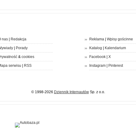
 nas
|
Redakcja
Reklama
|
Wpisy gościnne
Wywiady
|
Porady
Katalog
|
Kalendarium
rywatność
&
cookies
Facebook
|
X
apa serwisu
|
RSS
Instagram
|
Pinterest
© 1998-2026
Dziennik Internautów
Sp. z o.o.