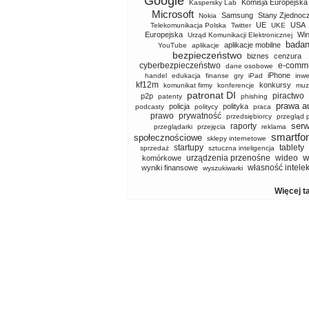
Google
Komisja Europejska
Kaspersky Lab
Microsoft
Samsung
Stany Zjednoc
Nokia
UE
USA
Telekomunikacja Polska
Twitter
UKE
Europejska
Wi
Urząd Komunikacji Elektronicznej
badan
aplikacje mobilne
YouTube
aplikacje
bezpieczeństwo
biznes
cenzura
cyberbezpieczeństwo
e-comm
dane osobowe
iPhone
handel
edukacja
finanse
gry
iPad
inwe
kf12m
konkursy
komunikat firmy
konferencje
muz
patronat DI
piractwo
p2p
patenty
phishing
prawa a
policja
polityka
podcasty
politycy
praca
prawo
prywatność
przedsiębiorcy
przegląd 
serw
raporty
przeglądarki
przejęcia
reklama
smartfo
społecznościowe
sklepy internetowe
startupy
tablety
sprzedaż
sztuczna inteligencja
w
urządzenia przenośne
wideo
komórkowe
własność intele
wyniki finansowe
wyszukiwarki
Więcej t