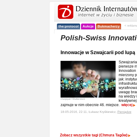
< reklam
the:protocol
Aukcje
Bukmacherzy
Polish-Swiss Innovat
Innowacje w Szwajcarii pod lupą
Szwajcaria 
pierwsze m
Innovation 
mierzony p
jak: instytu
infrastrukt
wyrafinowa
uwagę bran
na wiedzy i
chanpipat / Shutterstock
kreatywnej
zajmuje w nim obecnie 46. miejsce.
więcej
18-05-2016, 22:11, Łukasz Kryśkiewicz,
Pieniądze
Zobacz wszystkie tagi (Chmura Tagów)