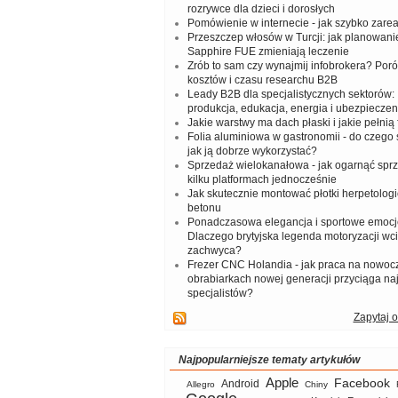
rozrywce dla dzieci i dorosłych
Pomówienie w internecie - jak szybko zar
Przeszczep włosów w Turcji: jak planowanie
Sapphire FUE zmieniają leczenie
Zrób to sam czy wynajmij infobrokera? Por
kosztów i czasu researchu B2B
Leady B2B dla specjalistycznych sektorów: I
produkcja, edukacja, energia i ubezpieczen
Jakie warstwy ma dach płaski i jakie pełnią 
Folia aluminiowa w gastronomii - do czego s
jak ją dobrze wykorzystać?
Sprzedaż wielokanałowa - jak ogarnąć spr
kilku platformach jednocześnie
Jak skutecznie montować płotki herpetologi
betonu
Ponadczasowa elegancja i sportowe emocj
Dlaczego brytyjska legenda motoryzacji wc
zachwyca?
Frezer CNC Holandia - jak praca na nowoc
obrabiarkach nowej generacji przyciąga na
specjalistów?
Zapytaj o
Najpopularniejsze tematy artykułów
Apple
Facebook
Android
Allegro
Chiny