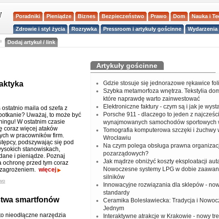
Poradniki
Pieniądze
Biznes
Bezpieczeństwo
Prawo
Dom
Nauka i T
Zdrowie i styl życia
Rozrywka
Pressroom i artykuły gościnne
Wydarzenia 
a
Dodaj artykuł / link
Artykuły gościnne
taktyka
Gdzie stosuje się jednorazowe rękawice fo
Szybka metamorfoza wnętrza. Tekstylia do
które naprawdę warto zainwestować
Elektroniczne faktury - czym są i jak je wys
ostatnio maila od szefa z
Porsche 911 - dlaczego to jeden z najcześci
potkanie? Uważaj, to może być
hingu! W ostatnim czasie
wynajmowanych samochodów sportowych 
ię coraz więcej ataków
Tomografia komputerowa szczęki i żuchwy
ch w pracowników firm.
Wrocławiu
tępcy, podszywając się pod
Na czym polega obsługa prawna organizacj
ysokich stanowiskach,
pozarządowych?
dane i pieniądze. Poznaj
Jak mądrze obniżyć koszty eksploatacji aut
 ochronę przed tym coraz
Nowoczesne systemy LPG w dobie zaawa
 zagrożeniem.
więcej
silników
wo
Innowacyjne rozwiązania dla sklepów - no
standardy
stwa smartfonów
Ceramika Bolesławiecka: Tradycja i Nowo
Jednym
to nieodłączne narzędzia
Interaktywne atrakcje w Krakowie - nowy tr