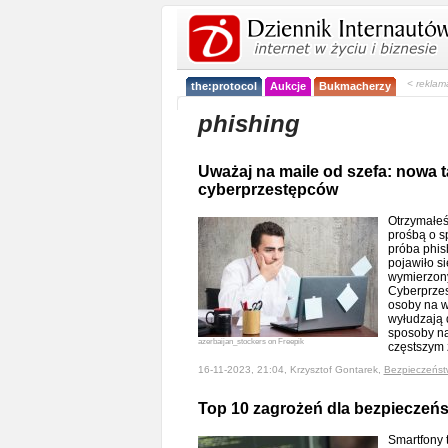
< reklam
the:protocol
Aukcje
Bukmacherzy
phishing
Uważaj na maile od szefa: nowa 
cyberprzestępców
Otrzymałeś 
prośbą o s
próba phis
pojawiło s
wymierzony
Cyberprzes
osoby na w
wyłudzają 
sposoby na
azerbaijan_stockers on Freepik
częstszym
16-11-2023, 21:04, Krzysztof Gontarek,
Bezpieczeńst
Top 10 zagrożeń dla bezpieczeń
Smartfony 