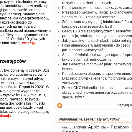
o użytku, niezbędne w pracy,
rozrywce dla dzieci i dorosłych
iu kontaktów oraz w realizacji
Pomówienie w internecie - jak szybko zar
ji jak bankowość online, e-
Przeszczep włosów w Turcji: jak planowanie
zy e-learning. Stanowią one
Sapphire FUE zmieniają leczenie
nież cel dla cyberprzestępców,
Zrób to sam czy wynajmij infobrokera? Por
 uzyskać dostęp do
wanych na nich danych.
kosztów i czasu researchu B2B
martfona przed nieuprawnionym
Leady B2B dla specjalistycznych sektorów: I
i złośliwym oprogramowaniem
produkcja, edukacja, energia i ubezpieczen
tność. Oto lista 10 głównych
Jakie warstwy ma dach płaski i jakie pełnią 
z nimi radzić.
więcej
Folia aluminiowa w gastronomii - do czego s
jak ją dobrze wykorzystać?
Sprzedaż wielokanałowa - jak ogarnąć spr
kilku platformach jednocześnie
przestępców
Jak skutecznie montować płotki herpetologi
betonu
ały być domeną młodzieży. Dziś
Ponadczasowa elegancja i sportowe emocj
m, które przyćmiewa zarówno
Dlaczego brytyjska legenda motoryzacji wc
, jak i muzyki – nawet gdyby
e w jedno, dowodzi raport
zachwyca?
mes Market Report in 2023". W
Frezer CNC Holandia - jak praca na nowoc
,4 mld graczy wygeneruje
obrabiarkach nowej generacji przyciąga na
w wysokości 187,7 mld USD,
specjalistów?
aportu Newzoo. To kwota
jąca dochody z kin i muzyki
Zapytaj o
um gier, gdzie każdy piksel
lar, cyberprzestępcy stają się
ięcej
Najpopularniejsze tematy artykułów
Apple
Facebook
Android
Allegro
Chiny