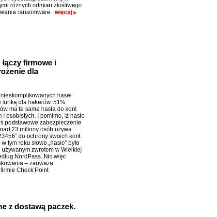
ymi różnych odmian złośliwego
wania ransomware.
więcej
łączy firmowe i
ożenie dla
 nieskomplikowanych haseł
ę furtką dla hakerów. 51%
ów ma te same hasła do kont
i osobistych. I pomimo, iż hasło
iś podstawowe zabezpieczenie
nad 23 miliony osób używa
3456” do ochrony swoich kont.
 w tym roku słowo „hasło” było
j używanym zwrotem w Wielkiej
według NordPass. Nic więc
hakowania – zauważa
firmie Check Point
ne z dostawą paczek.