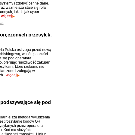
systemy i zdobyć cenne dane.
az ważniejsza staje się rola
onnych, takich jak cyber
.
więcej
two
doręczonych przesyłek.
ta Polska ostrzega przed nową
hishingową, w której oszuści
 się pod operatora
, oferując "możliwość zakupu"
esyłkami, które rzekomo nie
tarczone i zalegają w
ch.
więcej
podszywające się pod
larniejszą metodą wyłudzenia
jest rozsyłanie kodów QR,
syłanych przez operatora
. Kod ma służyć do
ia fikcyjnej transakcji. Link z