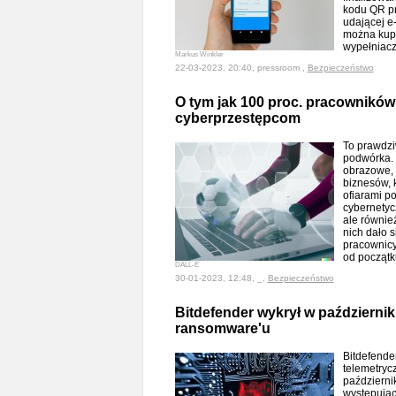
kodu QR pr
udającej e-
można kupić
wypełniacz
Markus Winkler
22-03-2023, 20:40, pressroom ,
Bezpieczeństwo
O tym jak 100 proc. pracowników
cyberprzestępcom
To prawdzi
podwórka. 
obrazowe, 
biznesów, k
ofiarami p
cybernetycz
ale również
nich dało 
pracownicy 
od począt
DALL-E
30-01-2023, 12:48, _,
Bezpieczeństwo
Bitdefender wykrył w październi
ransomware'u
Bitdefende
telemetry
październik
występując