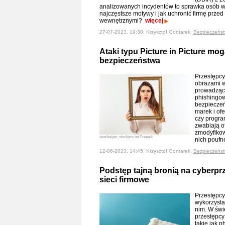
analizowanych incydentów to sprawka osób w
najczęstsze motywy i jak uchronić firmę prze
wewnętrznymi?
więcej
27-07-2023, 19:30, Krzysztof Gontarek,
Bezpieczeńs
Ataki typu Picture in Picture mog
bezpieczeństwa
Przestępcy
obrazami w 
prowadząc 
phishingowe
bezpiecze
marek i ofe
czy progra
zwabiają of
zmodyfikow
azerbaijan_stockers on Freepik
nich pouf
12-06-2023, 14:45, Krzysztof Gontarek,
Bezpieczeńs
Podstęp tajną bronią na cyberp
sieci firmowe
Przestępcy
wykorzysta
nim. W świ
przestępcy
takie jak 