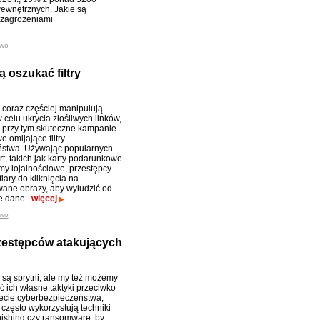
ewnętrznych. Jakie są
d zagrożeniami
two
ą oszukać filtry
 coraz częściej manipulują
celu ukrycia złośliwych linków,
przy tym skuteczne kampanie
 omijające filtry
ństwa. Używając popularnych
rt, takich jak karty podarunkowe
my lojalnościowe, przestępcy
iary do kliknięcia na
ane obrazy, aby wyłudzić od
ne dane.
więcej
two
rzestępców atakujących
 są sprytni, ale my też możemy
ć ich własne taktyki przeciwko
ecie cyberbezpieczeństwa,
 często wykorzystują techniki
phishing czy ransomware, by