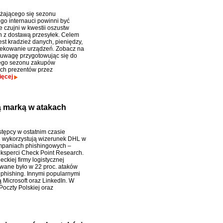
żającego się sezonu
go internauci powinni być
e czujni w kwestii oszustw
 z dostawą przesyłek. Celem
est kradzież danych, pieniędzy,
fekowanie urządzeń. Zobacz na
 uwagę przygotowując się do
ego sezonu zakupów
ch prezentów przez
ięcej
 marką w atakach
tępcy w ostatnim czasie
j wykorzystują wizerunek DHL w
mpaniach phishingowych –
ksperci Check Point Research.
ckiej firmy logistycznej
wane było w 22 proc. ataków
 phishing. Innymi popularnymi
 Microsoft oraz LinkedIn. W
Poczty Polskiej oraz