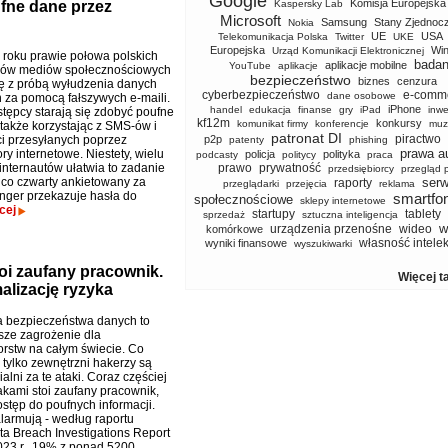
Google
Komisja Europejska
fne dane przez
Kaspersky Lab
Microsoft
Samsung
Stany Zjednoc
Nokia
UE
USA
Telekomunikacja Polska
Twitter
UKE
Europejska
Wi
Urząd Komunikacji Elektronicznej
 roku prawie połowa polskich
badan
aplikacje mobilne
YouTube
aplikacje
ków mediów społecznościowych
bezpieczeństwo
biznes
cenzura
ię z próbą wyłudzenia danych
cyberbezpieczeństwo
e-comm
dane osobowe
za pomocą fałszywych e-maili.
iPhone
handel
edukacja
finanse
gry
iPad
inwe
tępcy starają się zdobyć poufne
kf12m
konkursy
komunikat firmy
konferencje
muz
 także korzystając z SMS-ów i
patronat DI
piractwo
 przesyłanych poprzez
p2p
patenty
phishing
prawa a
y internetowe. Niestety, wielu
policja
polityka
podcasty
politycy
praca
internautów ułatwia to zadanie
prawo
prywatność
przedsiębiorcy
przegląd 
 co czwarty ankietowany za
serw
raporty
przeglądarki
przejęcia
reklama
nger przekazuje hasła do
smartfo
społecznościowe
sklepy internetowe
cej
startupy
tablety
sprzedaż
sztuczna inteligencja
w
urządzenia przenośne
wideo
komórkowe
własność intele
wyniki finansowe
wyszukiwarki
toi zaufany pracownik.
Więcej t
lizację ryzyka
 bezpieczeństwa danych to
sze zagrożenie dla
orstw na całym świecie. Co
 tylko zewnętrzni hakerzy są
lni za te ataki. Coraz częściej
akami stoi zaufany pracownik,
ostęp do poufnych informacji.
alarmują - według raportu
ta Breach Investigations Report
023 r., 19% z ponad 5200