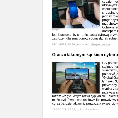
codzienneg
utrzymywan
wielu funkc
shopping c
jednak rów
pragnących
przechowy
Ochrona s
Freepik
dostępem 
jest kluczowa, by chronić naszą cyfrową prywa
zagrożeń dla smartfonów i pomysły, jak sobie 
03-11-2023, 18:46, pressroom ,
Bezpieczeństwo
Gracze łakomym kąskiem cyber
Gry przest
są imperiu
świat filmu
połączyć j
"Global Ga
tym roku 3
przychody 
wynika z r
przewyższa
razem wzięte. W tym rozwijającym się uniwers
może być równie wartościowy, jak prawdziwy do
coraz bardziej aktywni, zauważają eksperci.
w
21-09-2023, 17:04, _,
Bezpieczeństwo