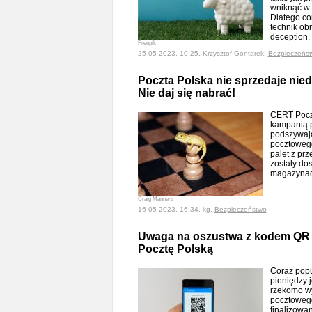
wniknąć w 
Dlatego cor
technik obr
deception
Freepik
25-05-2023, 10:25, Krzysztof Gontarek,
Bezpieczeńs
Poczta Polska nie sprzedaje nie
Nie daj się nabrać!
CERT Pocz
kampanią p
podszywają
pocztowego
palet z prz
zostały dos
magazyna
Craig Manners
16-05-2023, 16:34, kg,
Bezpieczeństwo
Uwaga na oszustwa z kodem QR 
Pocztę Polską
Coraz popu
pieniędzy 
rzekomo wy
pocztowego
finalizowan