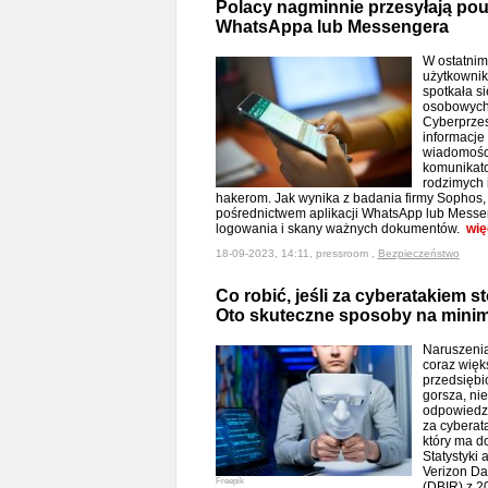
Polacy nagminnie przesyłają pou
WhatsAppa lub Messengera
W ostatnim
użytkowni
spotkała s
osobowych 
Cyberprzes
informacje
wiadomości
komunikator
rodzimych 
hakerom. Jak wynika z badania firmy Sophos,
pośrednictwem aplikacji WhatsApp lub Messe
logowania i skany ważnych dokumentów.
wię
18-09-2023, 14:11, pressroom ,
Bezpieczeństwo
Co robić, jeśli za cyberatakiem s
Oto skuteczne sposoby na minima
Naruszenia
coraz więk
przedsiębi
gorsza, nie
odpowiedzia
za cyberat
który ma d
Statystyki 
Verizon Da
Freepik
(DBIR) z 2