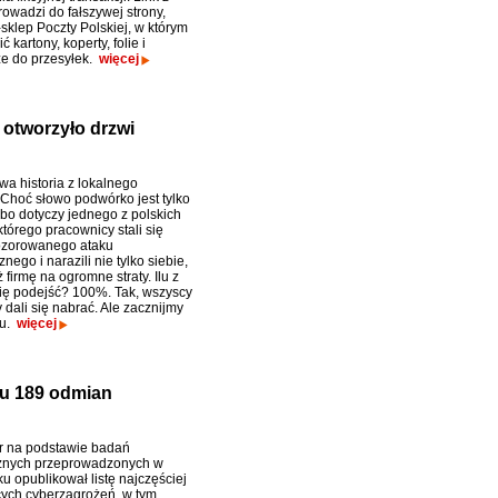
owadzi do fałszywej strony,
sklep Poczty Polskiej, w którym
 kartony, koperty, folie i
e do przesyłek.
więcej
 otworzyło drzwi
wa historia z lokalnego
Choć słowo podwórko jest tylko
bo dotyczy jednego z polskich
tórego pracownicy stali się
ozorowanego ataku
nego i narazili nie tylko siebie,
 firmę na ogromne straty. Ilu z
się podejść? 100%. Tak, wszyscy
dali się nabrać. Ale zacznijmy
ku.
więcej
ku 189 odmian
r na podstawie badań
cznych przeprowadzonych w
u opublikował listę najczęściej
ych cyberzagrożeń, w tym