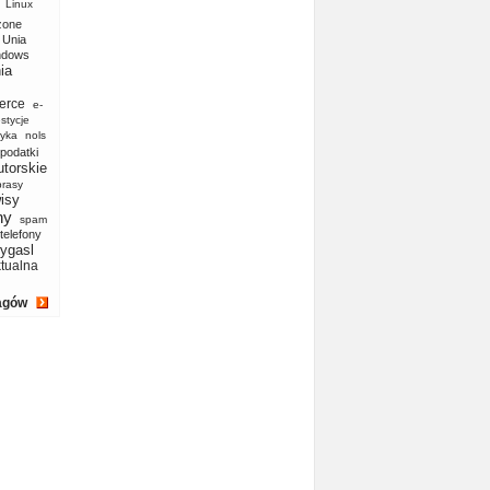
Linux
zone
Unia
ndows
ia
erce
e-
stycje
yka
nols
podatki
utorskie
prasy
isy
ny
spam
telefony
ygasl
ktualna
agów