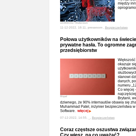
między inn
oprogramo
wk1003mike / Shutterstock
11-12-2022, 16:11, pressroom ,
Bezpieczeństwo
Połowa użytkowników na świecie 
prywatne hasła. To ogromne zagr
przedsiębiorstw
Większość
okazuje si
użytkownik
służbowych 
stanowi dz
danych, po
numeru „12
Co więcej -
najczęście
Miquel
Brytanii, 
dziwnego, że 90% internautów obawia się z
Muhammad Patel, inżynier bezpieczeństwa w 
Software.
więcej
07-12-2022, 14:55, _,
Bezpieczeństwo
Coraz częstsze oszustwa związa
Czy wiesz, na co uważać?