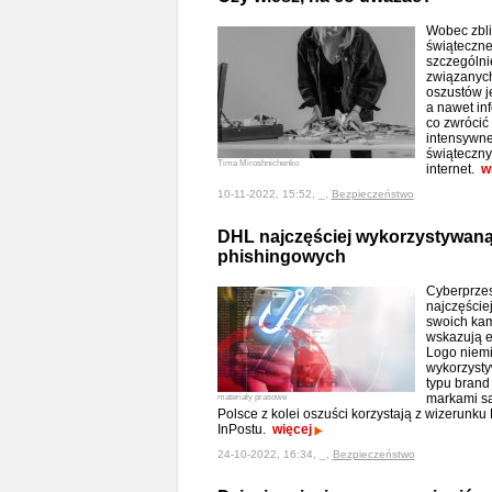
Wobec zbli
świąteczne
szczególni
związanych
oszustów j
a nawet in
co zwrócić
intensywn
świąteczny
Tima Miroshnichenko
internet.
w
10-11-2022, 15:52, _,
Bezpieczeństwo
DHL najczęściej wykorzystywaną
phishingowych
Cyberprzes
najczęście
swoich ka
wskazują e
Logo niemie
wykorzysty
typu brand
markami są
materiały prasowe
Polsce z kolei oszuści korzystają z wizerunku 
InPostu.
więcej
24-10-2022, 16:34, _,
Bezpieczeństwo