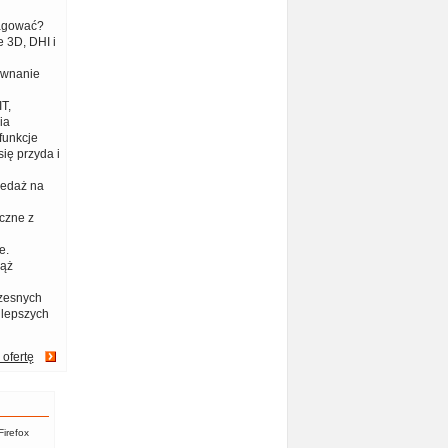
eagować?
 3D, DHI i
ównanie
T,
ia
funkcje
ię przyda i
zedaż na
czne z
e.
iąż
zesnych
jlepszych
 ofertę
Firefox