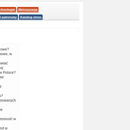
echnologie
Motoryzacja
i patronaty
Katalog stron
liowe?
mowe, w
tawiać
ej
w Polsce?
 we
i
a?
nsowanych
we
czesność w
end w