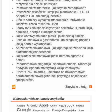
Interaktywne atrakcje w Krakowie - nowy trend w
rozrywce dla dzieci i dorosłych
Pomówienie w internecie - jak szybko zareagować?
Przeszczep włosów w Turcji: jak planowanie 3D, DHI i
Sapphire FUE zmieniają leczenie
Zrób to sam czy wynajmij infobrokera? Porównanie
kosztów i czasu researchu B2B
Leady B2B dla specjalistycznych sektorów: IT, produkcja,
edukacja, energia i ubezpieczenia
Jakie warstwy ma dach płaski i jakie pełnią funkcje
Folia aluminiowa w gastronomii - do czego się przyda i
jak ją dobrze wykorzystać?
Sprzedaż wielokanałowa - jak ogarnąć sprzedaż na kilku
platformach jednocześnie
Jak skutecznie montować płotki herpetologiczne z
betonu
Ponadczasowa elegancja i sportowe emocje. Dlaczego
brytyjska legenda motoryzacji wciąż zachwyca?
Frezer CNC Holandia - jak praca na nowoczesnych
obrabiarkach nowej generacji przyciąga najlepszych
specjalistów?
Zapytaj o ofertę
Najpopularniejsze tematy artykułów
Apple
Facebook
Android
Allegro
Chiny
Firefox
Google
Komisja Europejska
Kaspersky Lab
Linux