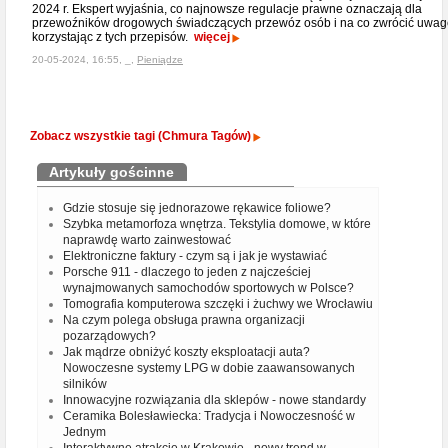
2024 r. Ekspert wyjaśnia, co najnowsze regulacje prawne oznaczają dla
przewoźników drogowych świadczących przewóz osób i na co zwrócić uwag
korzystając z tych przepisów.
więcej
20-05-2024, 16:55, _,
Pieniądze
Zobacz wszystkie tagi (Chmura Tagów)
Artykuły gościnne
Gdzie stosuje się jednorazowe rękawice foliowe?
Szybka metamorfoza wnętrza. Tekstylia domowe, w które
naprawdę warto zainwestować
Elektroniczne faktury - czym są i jak je wystawiać
Porsche 911 - dlaczego to jeden z najcześciej
wynajmowanych samochodów sportowych w Polsce?
Tomografia komputerowa szczęki i żuchwy we Wrocławiu
Na czym polega obsługa prawna organizacji
pozarządowych?
Jak mądrze obniżyć koszty eksploatacji auta?
Nowoczesne systemy LPG w dobie zaawansowanych
silników
Innowacyjne rozwiązania dla sklepów - nowe standardy
Ceramika Bolesławiecka: Tradycja i Nowoczesność w
Jednym