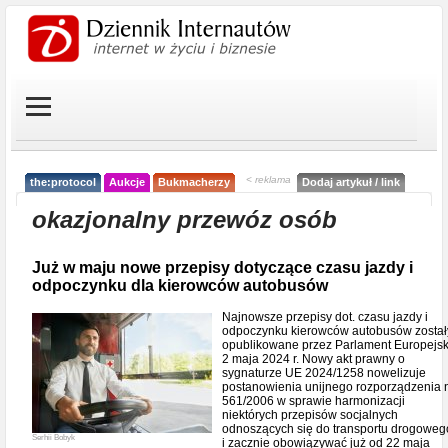
< reklama
the:protocol
Aukcje
Bukmacherzy
Dodaj artykuł / link
okazjonalny przewóz osób
Już w maju nowe przepisy dotyczące czasu jazdy i
odpoczynku dla kierowców autobusów
Najnowsze przepisy dot. czasu jazdy i
odpoczynku kierowców autobusów został
opublikowane przez Parlament Europejsk
2 maja 2024 r. Nowy akt prawny o
sygnaturze UE 2024/1258 nowelizuje
postanowienia unijnego rozporządzenia n
561/2006 w sprawie harmonizacji
niektórych przepisów socjalnych
odnoszących się do transportu drogoweg
Serhii Bobyk
i zacznie obowiązywać już od 22 maja