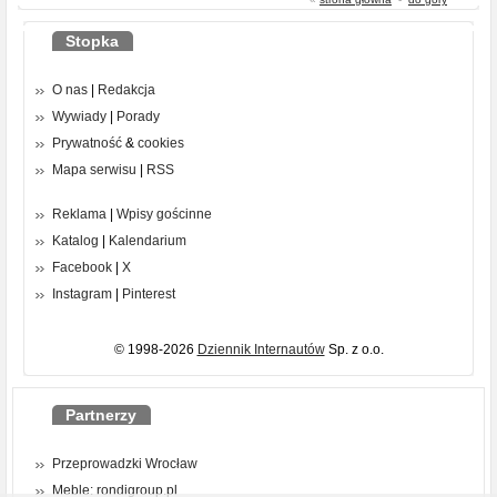
Stopka
O nas
|
Redakcja
Wywiady
|
Porady
Prywatność
&
cookies
Mapa serwisu
|
RSS
Reklama
|
Wpisy gościnne
Katalog
|
Kalendarium
Facebook
|
X
Instagram
|
Pinterest
© 1998-2026
Dziennik Internautów
Sp. z o.o.
Partnerzy
Przeprowadzki Wrocław
Meble: rondigroup.pl