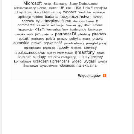
Microsoft
Samsung
Stany Zjednoczone
Nokia
UE
USA
Unia Europejska
Telekomunikacja Polska
Twitter
UKE
Windows
Urząd Komunikacji Elektronicznej
YouTube
aplikacje
bezpieczeństwo
badania
aplikacje mobilne
biznes
cyberbezpieczeństwo
e-
cenzura
dane osobowe
commerce
iPhone
e-handel
edukacja
finanse
gry
iPad
kf12m
konkursy
inwestycje
komunikat firmy
konferencje
patronat DI
piractwo
p2p
muzyka
nols
patenty
phishing
prawa
podatki
policja
polityka
podcasty
politycy
praca
autorskie
prawo
prywatność
przedsiębiorcy
przegląd prasy
serwisy
raporty
przeglądarki
przejęcia
reklama
smartfony
społecznościowe
sklepy internetowe
spam
startupy
tablety
telefony
sprzedaż
sztuczna inteligencja
wygasl
urządzenia przenośne
wideo
komórkowe
wyniki
własność intelektualna
finansowe
wyszukiwarki
Więcej tagów